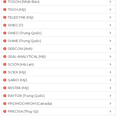
TOSOH (Nhật Bản)
t
TISCH (Mỹ)
i
o
TELEDYNE (Mỹ)
n
SMEG (Ý)
SINEO (Trung Quốc)
SHINE (Trung Quốc)
SERCON (Anh)
SEAL ANALYTICAL (Mỹ)
SCION (Hà Lan)
SCIEX (Mỹ)
SABIO (Mỹ)
RESTEK (Mỹ)
RAYTOR (Trung Quốc)
PROMOCHROM (Canada)
PRECISA (Thuỵ Sỹ)