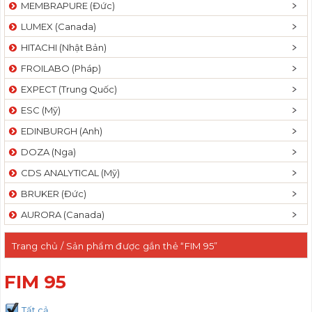
MEMBRAPURE (Đức)
LUMEX (Canada)
HITACHI (Nhật Bản)
FROILABO (Pháp)
EXPECT (Trung Quốc)
ESC (Mỹ)
EDINBURGH (Anh)
DOZA (Nga)
CDS ANALYTICAL (Mỹ)
BRUKER (Đức)
AURORA (Canada)
Trang chủ
/ Sản phẩm được gắn thẻ “FIM 95”
FIM 95
Tất cả