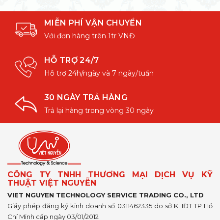
MIỄN PHÍ VẬN CHUYỂN
Với đơn hàng trên 1tr VNĐ
HỖ TRỢ 24/7
Hỗ trợ 24h/ngày và 7 ngày/tuần
30 NGÀY TRẢ HÀNG
Trả lại hàng trong vòng 30 ngày
CÔNG TY TNHH THƯƠNG MẠI DỊCH VỤ KỸ
THUẬT VIỆT NGUYỄN
VIET NGUYEN TECHNOLOGY SERVICE TRADING CO., LTD
Giấy phép đăng ký kinh doanh số 0311462335 do sở KHĐT TP Hồ
Chí Minh cấp ngày 03/01/2012