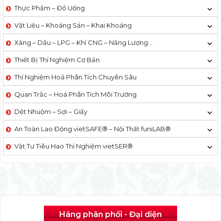
Thực Phẩm – Đồ Uống
Vật Liệu – Khoáng Sản – Khai Khoáng
Xăng – Dầu – LPG – Khí CNG – Năng Lượng…
Thiết Bị Thí Nghiệm Cơ Bản
Thí Nghiệm Hoá Phân Tích Chuyên Sâu
Quan Trắc – Hoá Phân Tích Môi Trường
Dệt Nhuộm – Sợi – Giấy
An Toàn Lao Động vietSAFE® – Nội Thất funiLAB®
Vật Tư Tiêu Hao Thí Nghiệm vietSER®
Hãng phân phối - Đại diện