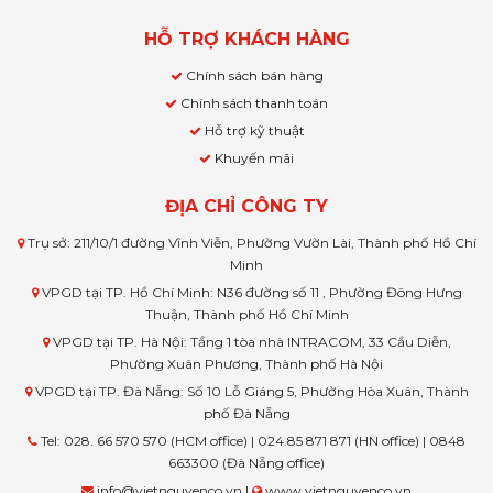
HỖ TRỢ KHÁCH HÀNG
Chính sách bán hàng
Chính sách thanh toán
Hỗ trợ kỹ thuật
Khuyến mãi
ĐỊA CHỈ CÔNG TY
Trụ sở: 211/10/1 đường Vĩnh Viễn, Phường Vườn Lài, Thành phố Hồ Chí
Minh
VPGD tại TP. Hồ Chí Minh: N36 đường số 11 , Phường Đông Hưng
Thuận, Thành phố Hồ Chí Minh
VPGD tại TP. Hà Nội: Tầng 1 tòa nhà INTRACOM, 33 Cầu Diễn,
Phường Xuân Phương, Thành phố Hà Nội
VPGD tại TP. Đà Nẵng: Số 10 Lỗ Giáng 5, Phường Hòa Xuân, Thành
phố Đà Nẵng
Tel: 028. 66 570 570 (HCM office) | 024.85 871 871 (HN office) | 0848
663300 (Đà Nẵng office)
info@vietnguyenco.vn |
www.vietnguyenco.vn