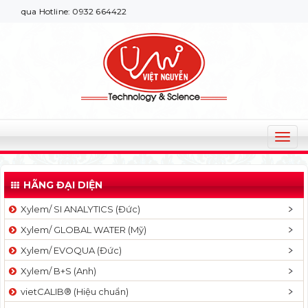
 qua Hotline: 0932 664422
T
o
g
HÃNG ĐẠI DIỆN
g
l
Xylem/ SI ANALYTICS (Đức)
e
Xylem/ GLOBAL WATER (Mỹ)
n
a
Xylem/ EVOQUA (Đức)
v
Xylem/ B+S (Anh)
i
g
vietCALIB® (Hiệu chuẩn)
a