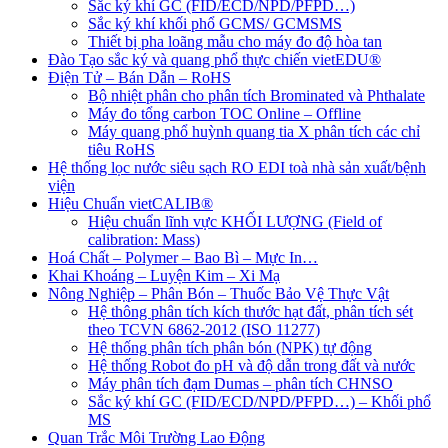
Sắc ký khí GC (FID/ECD/NPD/PFPD…)
Sắc ký khí khối phổ GCMS/ GCMSMS
Thiết bị pha loãng mẫu cho máy đo độ hòa tan
Đào Tạo sắc ký và quang phổ thực chiến vietEDU®
Điện Tử – Bán Dẫn – RoHS
Bộ nhiệt phân cho phân tích Brominated và Phthalate
Máy đo tổng carbon TOC Online – Offline
Máy quang phổ huỳnh quang tia X phân tích các chỉ
tiêu RoHS
Hệ thống lọc nước siêu sạch RO EDI​​ toà nhà sản xuất/bệnh
viện
Hiệu Chuẩn vietCALIB®
Hiệu chuẩn lĩnh vực KHỐI LƯỢNG (Field of
calibration: Mass)
Hoá Chất – Polymer – Bao Bì – Mực In…
Khai Khoáng – Luyện Kim – Xi Mạ
Nông Nghiệp – Phân Bón – Thuốc Bảo Vệ Thực Vật
Hệ thông phân tích kích thước hạt đất, phân tích sét
theo TCVN 6862-2012 (ISO 11277)
Hệ thống phân tích phân bón (NPK) tự động
Hệ thống Robot đo pH và độ dẫn trong đất và nước
Máy phân tích đạm Dumas – phân tích CHNSO
Sắc ký khí GC (FID/ECD/NPD/PFPD…) – Khối phổ
MS
Quan Trắc Môi Trường Lao Động