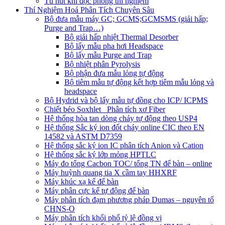
Tủ hút khí độc phòng thí nghiệm
Thí Nghiệm Hoá Phân Tích Chuyên Sâu
Bộ đưa mẫu máy GC; GCMS;GCMSMS (giải hấp;
Purge and Trap…)
Bộ giải hấp nhiệt Thermal Desorber
Bộ lấy mẫu pha hơi Headspace
Bộ lấy mẫu Purge and Trap
Bộ nhiệt phân Pyrolysis
Bộ phận đưa mẫu lỏng tự động
Bộ tiêm mẫu tự động kết hợp tiêm mẫu lỏng và
headspace
Bộ Hydrid và bộ lấy mẫu tự đồng cho ICP/ ICPMS
Chiết béo Soxhlet_ Phân tích xơ Fiber
Hệ thống hòa tan dòng chảy tự động theo USP4
Hệ thống Sắc ký ion đốt cháy online CIC theo EN
14582 và ASTM D7359
Hệ thống sắc ký ion IC phân tích Anion và Cation
Hệ thống sắc ký lớp mỏng HPTLC
Máy đo tổng Cacbon TOC/ tổng TN để bàn – online
Máy huỳnh quang tia X cầm tay HHXRF
Máy khúc xạ kế để bàn
Máy phân cực kế tự động để bàn
Máy phân tích đạm phương pháp Dumas – nguyên tố
CHNS-O
Máy phân tích khối phổ tỷ lệ đồng vị