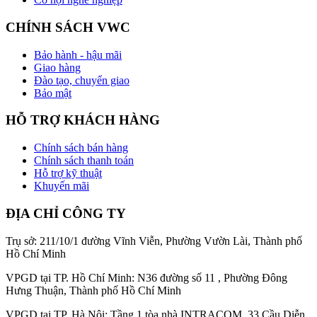
CHÍNH SÁCH VWC
Bảo hành - hậu mãi
Giao hàng
Đào tạo, chuyển giao
Bảo mật
HỖ TRỢ KHÁCH HÀNG
Chính sách bán hàng
Chính sách thanh toán
Hỗ trợ kỹ thuật
Khuyến mãi
ĐỊA CHỈ CÔNG TY
Trụ sở: 211/10/1 đường Vĩnh Viễn, Phường Vườn Lài, Thành phố
Hồ Chí Minh
VPGD tại TP. Hồ Chí Minh: N36 đường số 11 , Phường Đông
Hưng Thuận, Thành phố Hồ Chí Minh
VPGD tại TP. Hà Nội: Tầng 1 tòa nhà INTRACOM, 33 Cầu Diễn,