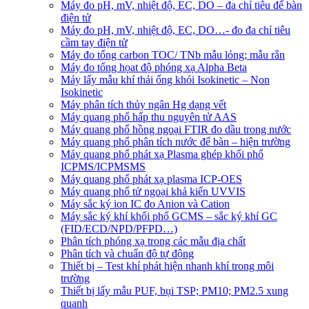
Máy đo pH, mV, nhiệt độ, EC, DO – đa chỉ tiêu để bàn
điện tử
Máy đo pH, mV, nhiệt độ, EC, DO…- đo đa chỉ tiêu
cầm tay điện tử
Máy đo tổng carbon TOC/ TNb mẫu lỏng; mẫu rắn
Máy đo tổng họat độ phóng xạ Alpha Beta
Máy lấy mẫu khí thải ống khói Isokinetic – Non
Isokinetic
Máy phân tích thủy ngân Hg dạng vết
Máy quang phổ hấp thu nguyên tử AAS
Máy quang phổ hồng ngoại FTIR đo dầu trong nước
Máy quang phổ phân tích nước để bàn – hiện trường
Máy quang phổ phát xạ Plasma ghép khối phổ
ICPMS/ICPMSMS
Máy quang phổ phát xạ plasma ICP-OES
Máy quang phổ tử ngoại khả kiến UVVIS
Máy sắc ký ion IC đo Anion và Cation
Máy sắc ký khí khối phổ GCMS – sắc ký khí GC
(FID/ECD/NPD/PFPD…)
Phân tích phóng xạ trong các mẫu địa chất
Phân tích và chuẩn độ tự động
Thiết bị – Test khí phát hiện nhanh khí trong môi
trường
Thiết bị lấy mẫu PUF, bụi TSP; PM10; PM2.5 xung
quanh