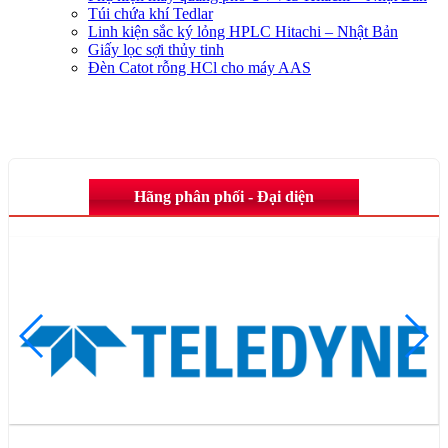
Túi chứa khí Tedlar
Linh kiện sắc ký lỏng HPLC Hitachi – Nhật Bản
Giấy lọc sợi thủy tinh
Đèn Catot rỗng HCl cho máy AAS
Hãng phân phối - Đại diện