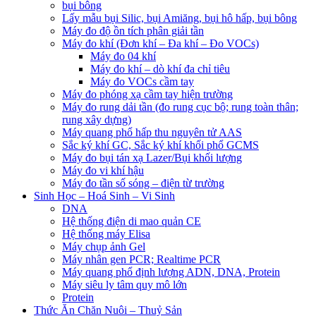
bụi bông
Lấy mẫu bụi Silic, bụi Amiăng, bụi hô hấp, bụi bông
Máy đo độ ồn tích phân giải tần
Máy đo khí (Đơn khí – Đa khí – Đo VOCs)
Máy đo 04 khí
Máy đo khí – dò khí đa chỉ tiêu
Máy đo VOCs cầm tay
Máy đo phóng xạ cầm tay hiện trường
Máy đo rung dải tần (đo rung cục bộ; rung toàn thân;
rung xây dựng)
Máy quang phổ hấp thu nguyên tử AAS
Sắc ký khí GC, Sắc ký khí khối phổ GCMS
Máy đo bụi tán xạ Lazer/Bụi khối lượng
Máy đo vi khí hậu
Máy đo tần số sóng – điện từ trường
Sinh Học – Hoá Sinh – Vi Sinh
DNA
Hệ thống điện di mao quản CE
Hệ thống máy Elisa
Máy chụp ảnh Gel
Máy nhân gen PCR; Realtime PCR
Máy quang phổ định lượng ADN, DNA, Protein
Máy siêu ly tâm quy mô lớn
Protein
Thức Ăn Chăn Nuôi – Thuỷ Sản