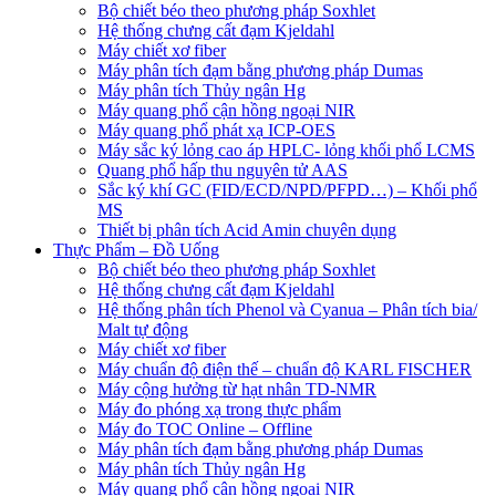
Bộ chiết béo theo phương pháp Soxhlet
Hệ thống chưng cất đạm Kjeldahl
Máy chiết xơ fiber
Máy phân tích đạm bằng phương pháp Dumas
Máy phân tích Thủy ngân Hg
Máy quang phổ cận hồng ngoại NIR
Máy quang phổ phát xạ ICP-OES
Máy sắc ký lỏng cao áp HPLC- lỏng khối phổ LCMS
Quang phổ hấp thu nguyên tử AAS
Sắc ký khí GC (FID/ECD/NPD/PFPD…) – Khối phổ
MS
Thiết bị phân tích Acid Amin chuyên dụng
Thực Phẩm – Đồ Uống
Bộ chiết béo theo phương pháp Soxhlet
Hệ thống chưng cất đạm Kjeldahl
Hệ thống phân tích Phenol và Cyanua – Phân tích bia/
Malt tự động
Máy chiết xơ fiber
Máy chuẩn độ điện thế – chuẩn độ KARL FISCHER
Máy cộng hưởng từ hạt nhân TD-NMR
Máy đo phóng xạ trong thực phẩm
Máy đo TOC Online – Offline
Máy phân tích đạm bằng phương pháp Dumas
Máy phân tích Thủy ngân Hg
Máy quang phổ cận hồng ngoại NIR