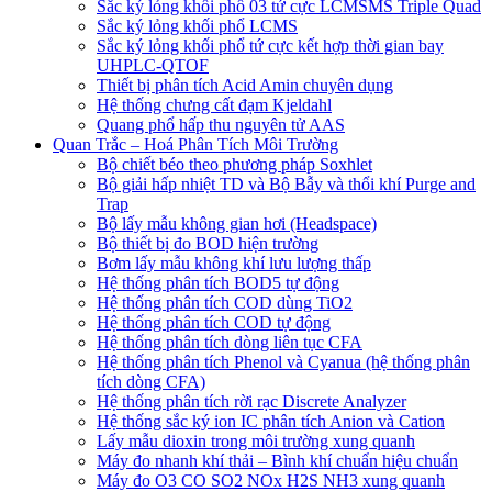
Sắc ký lỏng khối phổ 03 tứ cực LCMSMS Triple Quad
Sắc ký lỏng khối phổ LCMS
Sắc ký lỏng khối phổ tứ cực kết hợp thời gian bay
UHPLC-QTOF
Thiết bị phân tích Acid Amin chuyên dụng
Hệ thống chưng cất đạm Kjeldahl
Quang phổ hấp thu nguyên tử AAS
Quan Trắc – Hoá Phân Tích Môi Trường
Bộ chiết béo theo phương pháp Soxhlet
Bộ giải hấp nhiệt TD và Bộ Bẫy và thổi khí Purge and
Trap
Bộ lấy mẫu không gian hơi (Headspace)
Bộ thiết bị đo BOD hiện trường
Bơm lấy mẫu không khí lưu lượng thấp
Hệ thống phân tích BOD5 tự động
Hệ thống phân tích COD dùng TiO2
Hệ thống phân tích COD tự động
Hệ thống phân tích dòng liên tục CFA
Hệ thống phân tích Phenol và Cyanua (hệ thống phân
tích dòng CFA)
Hệ thống phân tích rời rạc Discrete Analyzer
Hệ thống sắc ký ion IC phân tích Anion và Cation
Lấy mẫu dioxin trong môi trường xung quanh
Máy đo nhanh khí thải – Bình khí chuẩn hiệu chuẩn
Máy đo O3 CO SO2 NOx H2S NH3 xung quanh