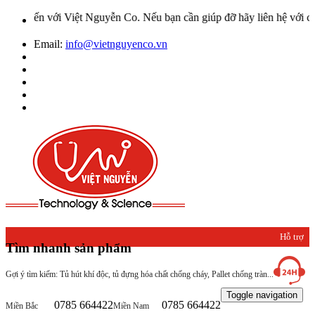
ới Việt Nguyễn Co. Nếu bạn cần giúp đỡ hãy liên hệ với chúng tôi q
Email:
info@vietnguyenco.vn
Hỗ trợ
Tìm nhanh sản phẩm
khách
Gợi ý tìm kiếm: Tủ hút khí độc, tủ đựng hóa chất chống cháy, Pallet chống tràn...
hàng
Toggle navigation
0785 664422
0785 664422
Miền Bắc
Miền Nam