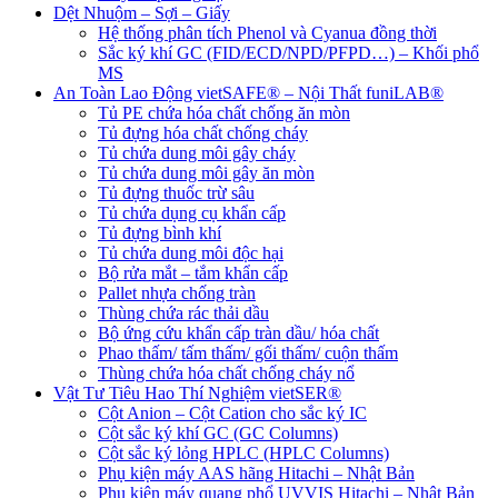
Dệt Nhuộm – Sợi – Giấy
Hệ thống phân tích Phenol và Cyanua đồng thời
Sắc ký khí GC (FID/ECD/NPD/PFPD…) – Khối phổ
MS
An Toàn Lao Động vietSAFE® – Nội Thất funiLAB®
Tủ PE chứa hóa chất chống ăn mòn
Tủ đựng hóa chất chống cháy
Tủ chứa dung môi gây cháy
Tủ chứa dung môi gây ăn mòn
Tủ đựng thuốc trừ sâu
Tủ chứa dụng cụ khẩn cấp
Tủ đựng bình khí
Tủ chứa dung môi độc hại
Bộ rửa mắt – tắm khẩn cấp
Pallet nhựa chống tràn
Thùng chứa rác thải dầu
Bộ ứng cứu khẩn cấp tràn dầu/ hóa chất
Phao thấm/ tấm thấm/ gối thấm/ cuộn thấm
Thùng chứa hóa chất chống cháy nổ
Vật Tư Tiêu Hao Thí Nghiệm vietSER®
Cột Anion – Cột Cation cho sắc ký IC
Cột sắc ký khí GC (GC Columns)
Cột sắc ký lỏng HPLC (HPLC Columns)
Phụ kiện máy AAS hãng Hitachi – Nhật Bản
Phụ kiện máy quang phổ UVVIS Hitachi – Nhật Bản