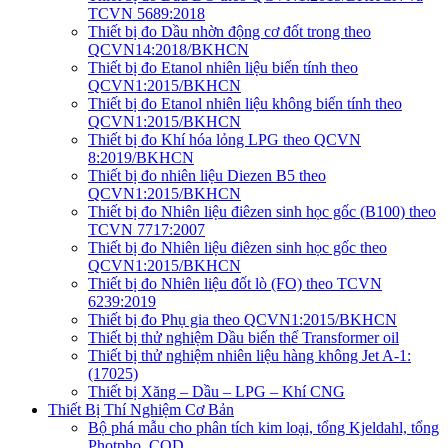
TCVN 5689:2018
Thiết bị đo Dầu nhờn động cơ đốt trong theo
QCVN14:2018/BKHCN
Thiết bị đo Etanol nhiên liệu biến tính theo
QCVN1:2015/BKHCN
Thiết bị đo Etanol nhiên liệu không biến tính theo
QCVN1:2015/BKHCN
Thiết bị đo Khí hóa lỏng LPG theo QCVN
8:2019/BKHCN
Thiết bị đo nhiên liệu Diezen B5 theo
QCVN1:2015/BKHCN
Thiết bị đo Nhiên liệu điêzen sinh học gốc (B100) theo
TCVN 7717:2007
Thiết bị đo Nhiên liệu điêzen sinh học gốc theo
QCVN1:2015/BKHCN
Thiết bị đo Nhiên liệu đốt lò (FO) theo TCVN
6239:2019
Thiết bị đo Phụ gia theo QCVN1:2015/BKHCN
Thiết bị thử nghiệm Dầu biến thế Transformer oil
Thiết bị thử nghiệm nhiên liệu hàng không Jet A-1:
(17025)
Thiết bị Xăng – Dầu – LPG – Khí CNG
Thiết Bị Thí Nghiệm Cơ Bản
Bộ phá mẫu cho phân tích kim loại, tổng Kjeldahl, tổng
Photpho, COD…