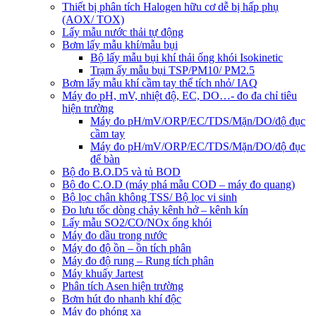
Thiết bị phân tích Halogen hữu cơ dễ bị hấp phụ
(AOX/ TOX)
Lấy mẫu nước thải tự động
Bơm lấy mẫu khí/mẫu bụi
Bộ lấy mẫu bụi khí thải ống khói Isokinetic
Trạm ấy mẫu bụi TSP/PM10/ PM2.5
Bơm lấy mẫu khí cầm tay thể tích nhỏ/ IAQ
Máy đo pH, mV, nhiệt độ, EC, DO…- đo đa chỉ tiêu
hiện trường
Máy đo pH/mV/ORP/EC/TDS/Mặn/DO/độ đục
cầm tay
Máy đo pH/mV/ORP/EC/TDS/Mặn/DO/độ đục
để bàn
Bộ đo B.O.D5 và tủ BOD
Bộ đo C.O.D (máy phá mẫu COD – máy đo quang)
Bộ lọc chân không TSS/ Bộ lọc vi sinh
Đo lưu tốc dòng chảy kênh hở – kênh kín
Lấy mẫu SO2/CO/NOx ống khói
Máy đo dầu trong nước
Máy đo độ ồn – ồn tích phân
Máy đo độ rung – Rung tích phân
Máy khuấy Jartest
Phân tích Asen hiện trường
Bơm hút đo nhanh khí độc
Máy đo phóng xạ