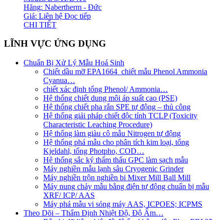
Hãng: Nabertherm - Đức
Giá: Liên hệ
Đọc tiếp
CHI TIẾT
LĨNH VỰC ỨNG DỤNG
Chuẩn Bị Xử Lý Mẫu Hoá Sinh
Chiết dầu mỡ EPA1664_chiết mẫu Phenol Ammonia
Cyanua…
chiết xác định tổng Phenol/ Ammonia…
Hệ thống chiết dung môi áp suất cao (PSE)
Hệ thống chiết pha rắn SPE tự động – thủ công
Hệ thống giải pháp chiết độc tính TCLP (Toxicity
Characteristic Leaching Procedure)
Hệ thống làm giàu cô mẫu Nitrogen tự động
Hệ thống phá mẫu cho phân tích kim loại, tổng
Kjeldahl, tổng Photpho, COD…
Hệ thống sắc ký thẩm thấu GPC làm sạch mẫu
Máy nghiền mẫu lạnh sâu Cryogenic Grinder
Máy nghiền trộn nghiền bi Mixer Mill Ball Mill
Máy nung chảy mẫu bằng điện tự động chuẩn bị mẫu
XRF/ ICP/ AAS
Máy phá mẫu vi sóng máy AAS, ICPOES; ICPMS
Theo Dõi – Thẩm Định Nhiệt Độ, Độ Ẩm…