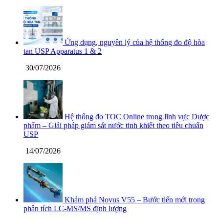
Ứng dụng, nguyên lý của hệ thống đo độ hòa
tan USP Apparatus 1 & 2
30/07/2026
Hệ thống đo TOC Online trong lĩnh vực Dược
phẩm – Giải pháp giám sát nước tinh khiết theo tiêu chuẩn
USP
14/07/2026
Khám phá Novus V55 – Bước tiến mới trong
phân tích LC-MS/MS định lượng