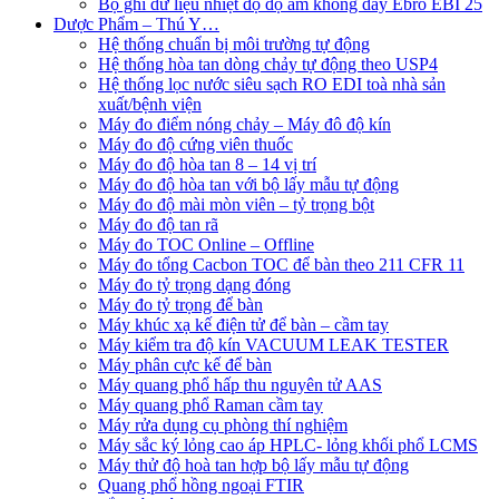
Bộ ghi dữ liệu nhiệt độ độ ẩm không dây Ebro EBI 25
Dược Phẩm – Thú Y…
Hệ thống chuẩn bị môi trường tự động
Hệ thống hòa tan dòng chảy tự động theo USP4
Hệ thống lọc nước siêu sạch RO EDI​​ toà nhà sản
xuất/bệnh viện
Máy đo điểm nóng chảy – Máy đô độ kín
Máy đo độ cứng viên thuốc
Máy đo độ hòa tan 8 – 14 vị trí
Máy đo độ hòa tan với bộ lấy mẫu tự động
Máy đo độ mài mòn viên – tỷ trọng bột
Máy đo độ tan rã
Máy đo TOC Online – Offline
Máy đo tổng Cacbon TOC để bàn theo 211 CFR 11
Máy đo tỷ trọng dạng đóng
Máy đo tỷ trọng để bàn
Máy khúc xạ kế điện tử để bàn – cầm tay
Máy kiểm tra độ kín VACUUM LEAK TESTER
Máy phân cực kế để bàn
Máy quang phổ hấp thu nguyên tử AAS
Máy quang phổ Raman cầm tay
Máy rửa dụng cụ phòng thí nghiệm
Máy sắc ký lỏng cao áp HPLC- lỏng khối phổ LCMS
Máy thử độ hoà tan hợp bộ lấy mẫu tự động
Quang phổ hồng ngoại FTIR