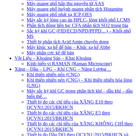
Máy quang phổ hấp thu nguyên tử AAS
Máy quang phổ huỳnh quang phân tích Histamine
Máy quang phổ phát xạ ICP-OES
Máy sắc ký lỏng cao áp HPLC- lỏng khối phổ LCMS
Phân tích dòng liên tục CFA phân tích SO2 trong bia
Sắc ký khí GC (FID/ECD/NPD/PFPD…) – Khối phổ
MS
Thiết bị phân tích Acid Amin chuyên dụng
Máy khúc xạ kế để bàn – Khúc xạ kế Abbe
Máy phân cực kế để bàn
Vật Liệu – Khoáng Sản – Khai Khoáng
Kính hiển vi RAMAN (Raman Microscope)
Xăng – Dầu – LPG – Khí CNG – Năng Lượng…
Khí thiên nhiên nén (CNG)
Khí thiên nhiên nén (CNG) – Khí thiên nhiên hóa lỏng
(LNG)
Máy sắc ký khí GC trong phân tích khí – dầu khí – dầu
biến thế…
Thiết bị đo các chỉ tiêu của XĂNG E10 theo
QCVN1:2015/BKHCN
Thiết bị đo các chỉ tiêu của XĂNG E5 theo
QCVN1:2015/BKHCN
Thiết bị đo các chỉ tiêu của XĂNG KHÔNG CHÌ theo
QCVN1:2015/BKHCN
Thiết bị đo Dầu DO theo QCVN1:2015/BKHCN và