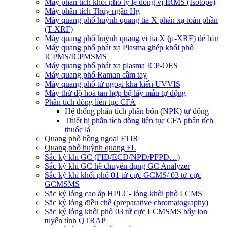
Máy phân tích khối phổ tỷ lệ đồng vị IRMS (Isotope)
Máy phân tích Thủy ngân Hg
Máy quang phổ huỳnh quang tia X phản xạ toàn phần
(T-XRF)
Máy quang phổ huỳnh quang vi tia X (μ-XRF) để bàn
Máy quang phổ phát xạ Plasma ghép khối phổ
ICPMS/ICPMSMS
Máy quang phổ phát xạ plasma ICP-OES
Máy quang phổ Raman cầm tay
Máy quang phổ tử ngoại khả kiến UVVIS
Máy thử độ hoà tan hợp bộ lấy mẫu tự động
Phân tích dòng liên tục CFA
Hệ thống phân tích phân bón (NPK) tự động
Thiết bị phân tích dòng liên tục CFA phân tích
thuốc lá
Quang phổ hồng ngoại FTIR
Quang phổ huỳnh quang FL
Sắc ký khí GC (FID/ECD/NPD/PFPD…)
Sắc ký khí GC hệ chuyên dụng GC Analyzer
Sắc ký khí khối phổ 01 tứ cực GCMS/ 03 tứ cực
GCMSMS
Sắc ký lỏng cao áp HPLC- lỏng khối phổ LCMS
Sắc ký lỏng điều chế (preparative chromatography)
Sắc ký lỏng khối phổ 03 tứ cực LCMSMS bẫy ion
tuyến tính QTRAP