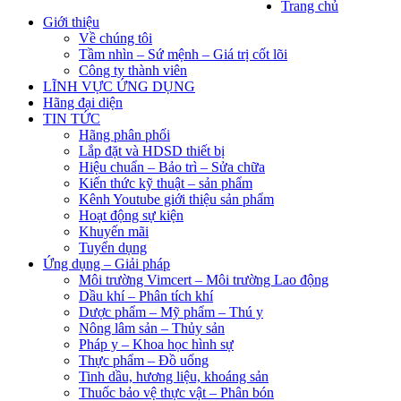
Trang chủ
Giới thiệu
Về chúng tôi
Tầm nhìn – Sứ mệnh – Giá trị cốt lõi
Công ty thành viên
LĨNH VỰC ỨNG DỤNG
Hãng đại diện
TIN TỨC
Hãng phân phối
Lắp đặt và HDSD thiết bị
Hiệu chuẩn – Bảo trì – Sửa chữa
Kiến thức kỹ thuật – sản phẩm
Kênh Youtube giới thiệu sản phẩm
Hoạt động sự kiện
Khuyến mãi
Tuyển dụng
Ứng dụng – Giải pháp
Môi trường Vimcert – Môi trường Lao động
Dầu khí – Phân tích khí
Dược phẩm – Mỹ phẩm – Thú y
Nông lâm sản – Thủy sản
Pháp y – Khoa học hình sự
Thực phẩm – Đồ uống
Tinh dầu, hương liệu, khoáng sản
Thuốc bảo vệ thực vật – Phân bón