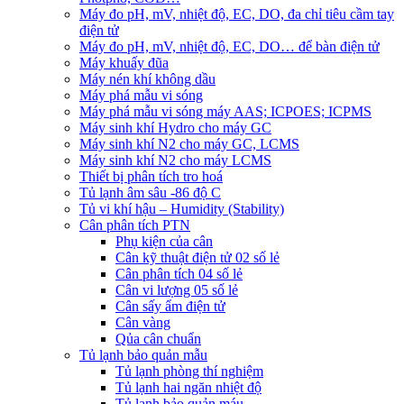
Máy đo pH, mV, nhiệt độ, EC, DO, đa chỉ tiêu cầm tay
điện tử
Máy đo pH, mV, nhiệt độ, EC, DO… để bàn điện tử
Máy khuấy đũa
Máy nén khí không dầu
Máy phá mẫu vi sóng
Máy phá mẫu vi sóng máy AAS; ICPOES; ICPMS
Máy sinh khí Hydro cho máy GC
Máy sinh khí N2 cho máy GC, LCMS
Máy sinh khí N2 cho máy LCMS
Thiết bị phân tích tro hoá
Tủ lạnh âm sâu -86 độ C
Tủ vi khí hậu – Humidity (Stability)
Cân phân tích PTN
Phụ kiện của cân
Cân kỹ thuật điện tử 02 số lẻ
Cân phân tích 04 số lẻ
Cân vi lượng 05 số lẻ
Cân sấy ẩm điện tử
Cân vàng
Qủa cân chuẩn
Tủ lạnh bảo quản mẫu
Tủ lạnh phòng thí nghiệm
Tủ lạnh hai ngăn nhiệt độ
Tủ lạnh bảo quản máu