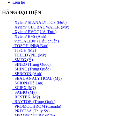
Liên hệ
HÃNG ĐẠI DIỆN
Xylem/ SI ANALYTICS (Đức)
Xylem/ GLOBAL WATER (Mỹ)
Xylem/ EVOQUA (Đức)
Xylem/ B+S (Anh)
vietCALIB® (Hiệu chuẩn)
TOSOH (Nhật Bản)
TISCH (Mỹ)
TELEDYNE (Mỹ)
SMEG (Ý)
SINEO (Trung Quốc)
SHINE (Trung Quốc)
SERCON (Anh)
SEAL ANALYTICAL (Mỹ)
SCION (Hà Lan)
SCIEX (Mỹ)
SABIO (Mỹ)
RESTEK (Mỹ)
RAYTOR (Trung Quốc)
PROMOCHROM (Canada)
PRECISA (Thuỵ Sỹ)
MEMBRAPURE (Đức)