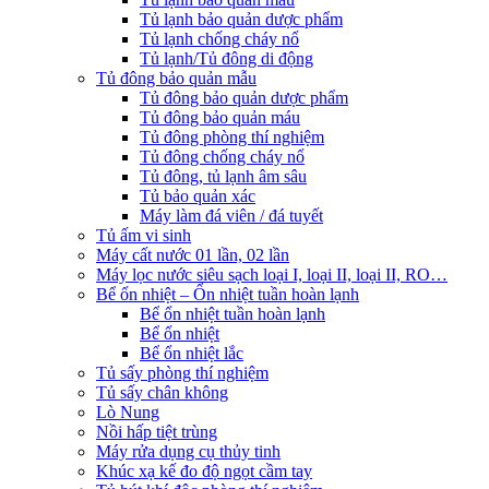
Tủ lạnh bảo quản dược phẩm
Tủ lạnh chống cháy nổ
Tủ lạnh/Tủ đông di động
Tủ đông bảo quản mẫu
Tủ đông bảo quản dược phẩm
Tủ đông bảo quản máu
Tủ đông phòng thí nghiệm
Tủ đông chống cháy nổ
Tủ đông, tủ lạnh âm sâu
Tủ bảo quản xác
Máy làm đá viên / đá tuyết
Tủ ấm vi sinh
Máy cất nước 01 lần, 02 lần
Máy lọc nước siêu sạch loại I, loại II, loại II, RO…
Bể ổn nhiệt – Ổn nhiệt tuần hoàn lạnh
Bể ổn nhiệt tuần hoàn lạnh
Bể ổn nhiệt
Bể ổn nhiệt lắc
Tủ sấy phòng thí nghiệm
Tủ sấy chân không
Lò Nung
Nồi hấp tiệt trùng
Máy rửa dụng cụ thủy tinh
Khúc xạ kế đo độ ngọt cầm tay