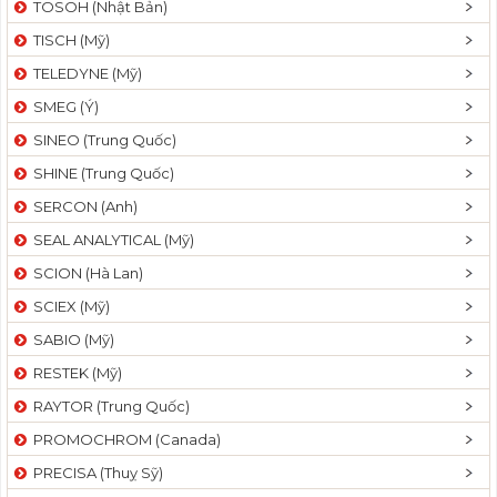
TOSOH (Nhật Bản)
t
TISCH (Mỹ)
i
o
TELEDYNE (Mỹ)
n
SMEG (Ý)
SINEO (Trung Quốc)
SHINE (Trung Quốc)
SERCON (Anh)
SEAL ANALYTICAL (Mỹ)
SCION (Hà Lan)
SCIEX (Mỹ)
SABIO (Mỹ)
RESTEK (Mỹ)
RAYTOR (Trung Quốc)
PROMOCHROM (Canada)
PRECISA (Thuỵ Sỹ)