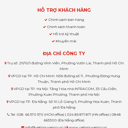
HỖ TRỢ KHÁCH HÀNG
Chính sách bán hàng
Chính sách thanh toán
Hỗ trợ kỹ thuật
Khuyến mãi
ĐỊA CHỈ CÔNG TY
Trụ sở: 211/10/1 đường Vĩnh Viễn, Phường Vườn Lài, Thành phố Hồ Chí
Minh
VPGD tại TP. Hồ Chí Minh: N36 đường số 11 , Phường Đông Hưng
Thuận, Thành phố Hồ Chí Minh
VPGD tại TP. Hà Nội: Tầng 1 tòa nhà INTRACOM, 33 Cầu Diễn,
Phường Xuân Phương, Thành phố Hà Nội
VPGD tại TP. Đà Nẵng: Số 10 Lỗ Giáng 5, Phường Hòa Xuân, Thành
phố Đà Nẵng
Tel: 028. 66 570 570 (HCM office) | 024.85 871 871 (HN office) | 0848
663300 (Đà Nẵng office)
info@vietnguyenco.vn |
www.vietnguyenco.vn