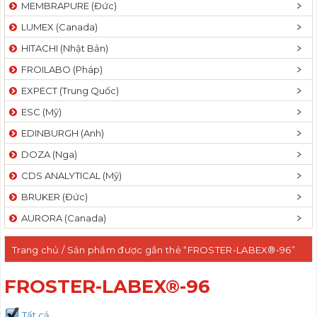
MEMBRAPURE (Đức)
LUMEX (Canada)
HITACHI (Nhật Bản)
FROILABO (Pháp)
EXPECT (Trung Quốc)
ESC (Mỹ)
EDINBURGH (Anh)
DOZA (Nga)
CDS ANALYTICAL (Mỹ)
BRUKER (Đức)
AURORA (Canada)
Trang chủ
/ Sản phẩm được gắn thẻ “FROSTER-LABEX®-96”
FROSTER-LABEX®-96
Tất cả