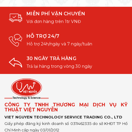
MIỄN PHÍ VẬN CHUYỂN
Với đơn hàng trên 1tr VNĐ
HỖ TRỢ 24/7
Hỗ trợ 24h/ngày và 7 ngày/tuần
30 NGÀY TRẢ HÀNG
Trả lại hàng trong vòng 30 ngày
CÔNG TY TNHH THƯƠNG MẠI DỊCH VỤ KỸ
THUẬT VIỆT NGUYỄN
VIET NGUYEN TECHNOLOGY SERVICE TRADING CO., LTD
Giấy phép đăng ký kinh doanh số 0311462335 do sở KHĐT TP Hồ
Chí Minh cấp ngày 03/01/2012