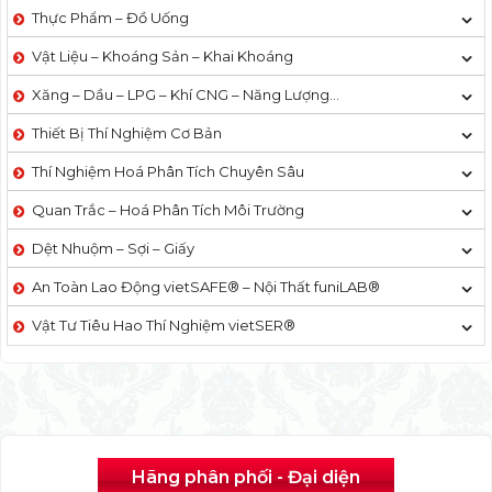
Thực Phẩm – Đồ Uống
Vật Liệu – Khoáng Sản – Khai Khoáng
Xăng – Dầu – LPG – Khí CNG – Năng Lượng…
Thiết Bị Thí Nghiệm Cơ Bản
Thí Nghiệm Hoá Phân Tích Chuyên Sâu
Quan Trắc – Hoá Phân Tích Môi Trường
Dệt Nhuộm – Sợi – Giấy
An Toàn Lao Động vietSAFE® – Nội Thất funiLAB®
Vật Tư Tiêu Hao Thí Nghiệm vietSER®
Hãng phân phối - Đại diện