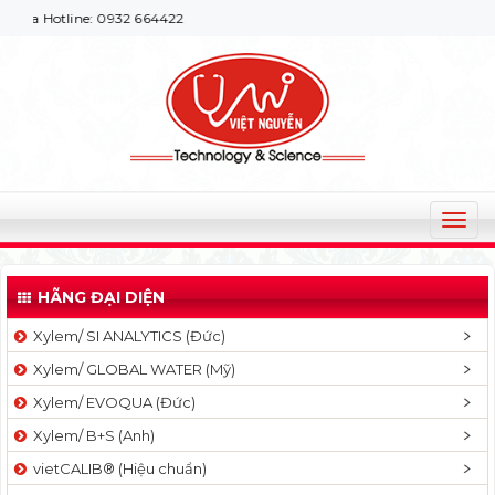
a Hotline: 0932 664422
T
o
g
HÃNG ĐẠI DIỆN
g
l
Xylem/ SI ANALYTICS (Đức)
e
Xylem/ GLOBAL WATER (Mỹ)
n
a
Xylem/ EVOQUA (Đức)
v
Xylem/ B+S (Anh)
i
g
vietCALIB® (Hiệu chuẩn)
a