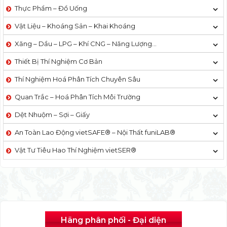
Thực Phẩm – Đồ Uống
Vật Liệu – Khoáng Sản – Khai Khoáng
Xăng – Dầu – LPG – Khí CNG – Năng Lượng…
Thiết Bị Thí Nghiệm Cơ Bản
Thí Nghiệm Hoá Phân Tích Chuyên Sâu
Quan Trắc – Hoá Phân Tích Môi Trường
Dệt Nhuộm – Sợi – Giấy
An Toàn Lao Động vietSAFE® – Nội Thất funiLAB®
Vật Tư Tiêu Hao Thí Nghiệm vietSER®
Hãng phân phối - Đại diện