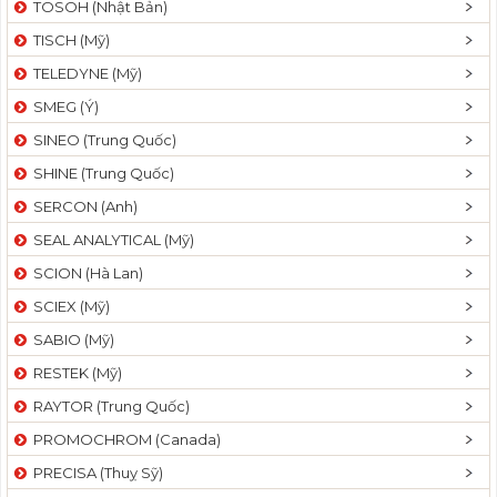
TOSOH (Nhật Bản)
t
TISCH (Mỹ)
i
o
TELEDYNE (Mỹ)
n
SMEG (Ý)
SINEO (Trung Quốc)
SHINE (Trung Quốc)
SERCON (Anh)
SEAL ANALYTICAL (Mỹ)
SCION (Hà Lan)
SCIEX (Mỹ)
SABIO (Mỹ)
RESTEK (Mỹ)
RAYTOR (Trung Quốc)
PROMOCHROM (Canada)
PRECISA (Thuỵ Sỹ)