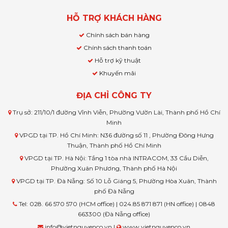
HỖ TRỢ KHÁCH HÀNG
Chính sách bán hàng
Chính sách thanh toán
Hỗ trợ kỹ thuật
Khuyến mãi
ĐỊA CHỈ CÔNG TY
Trụ sở: 211/10/1 đường Vĩnh Viễn, Phường Vườn Lài, Thành phố Hồ Chí
Minh
VPGD tại TP. Hồ Chí Minh: N36 đường số 11 , Phường Đông Hưng
Thuận, Thành phố Hồ Chí Minh
VPGD tại TP. Hà Nội: Tầng 1 tòa nhà INTRACOM, 33 Cầu Diễn,
Phường Xuân Phương, Thành phố Hà Nội
VPGD tại TP. Đà Nẵng: Số 10 Lỗ Giáng 5, Phường Hòa Xuân, Thành
phố Đà Nẵng
Tel: 028. 66 570 570 (HCM office) | 024.85 871 871 (HN office) | 0848
663300 (Đà Nẵng office)
info@vietnguyenco.vn |
www.vietnguyenco.vn