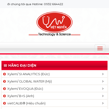
ới chúng tôi qua Hotline: 0932 664422
T
o
g
HÃNG ĐẠI DIỆN
g
l
Xylem/ SI ANALYTICS (Đức)
e
Xylem/ GLOBAL WATER (Mỹ)
n
a
Xylem/ EVOQUA (Đức)
v
Xylem/ B+S (Anh)
i
g
vietCALIB® (Hiệu chuẩn)
a