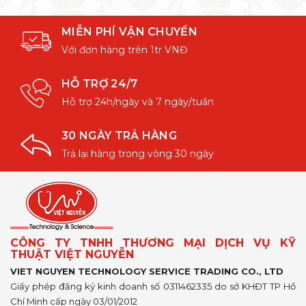
MIỄN PHÍ VẬN CHUYỂN
Với đơn hàng trên 1tr VNĐ
HỖ TRỢ 24/7
Hỗ trợ 24h/ngày và 7 ngày/tuần
30 NGÀY TRẢ HÀNG
Trả lại hàng trong vòng 30 ngày
CÔNG TY TNHH THƯƠNG MẠI DỊCH VỤ KỸ
THUẬT VIỆT NGUYỄN
VIET NGUYEN TECHNOLOGY SERVICE TRADING CO., LTD
Giấy phép đăng ký kinh doanh số 0311462335 do sở KHĐT TP Hồ
Chí Minh cấp ngày 03/01/2012