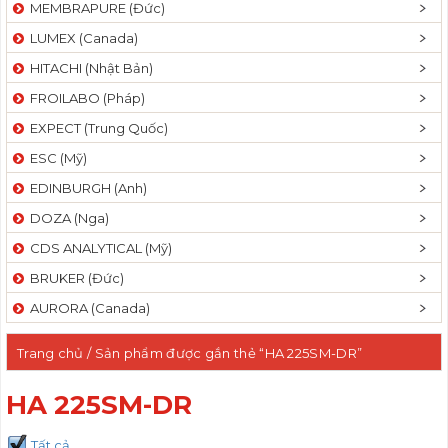
MEMBRAPURE (Đức)
LUMEX (Canada)
HITACHI (Nhật Bản)
FROILABO (Pháp)
EXPECT (Trung Quốc)
ESC (Mỹ)
EDINBURGH (Anh)
DOZA (Nga)
CDS ANALYTICAL (Mỹ)
BRUKER (Đức)
AURORA (Canada)
Trang chủ
/ Sản phẩm được gắn thẻ “HA 225SM-DR”
HA 225SM-DR
Tất cả