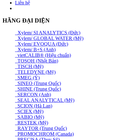
Liên hệ
HÃNG ĐẠI DIỆN
Xylem/ SI ANALYTICS (Đức)
Xylem/ GLOBAL WATER (Mỹ)
Xylem/ EVOQUA (Đức)
Xylem/ B+S (Anh)
vietCALIB® (Hiệu chuẩn)
TOSOH (Nhật Bản)
TISCH (Mỹ)
TELEDYNE (Mỹ)
SMEG (Ý)
SINEO (Trung Quốc)
SHINE (Trung Quốc)
SERCON (Anh)
SEAL ANALYTICAL (Mỹ)
SCION (Hà Lan)
SCIEX (Mỹ)
SABIO (Mỹ)
RESTEK (Mỹ)
RAYTOR (Trung Quốc)
PROMOCHROM (Canada)
PRECISA (Thuỵ Sỹ)