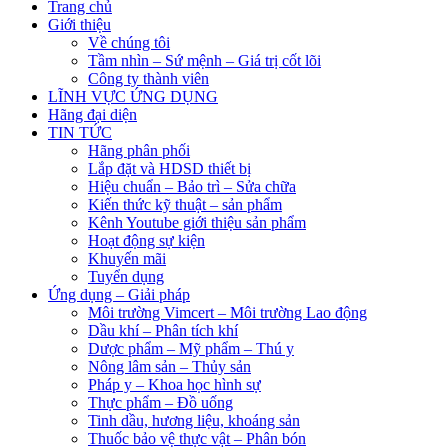
Trang chủ
Giới thiệu
Về chúng tôi
Tầm nhìn – Sứ mệnh – Giá trị cốt lõi
Công ty thành viên
LĨNH VỰC ỨNG DỤNG
Hãng đại diện
TIN TỨC
Hãng phân phối
Lắp đặt và HDSD thiết bị
Hiệu chuẩn – Bảo trì – Sửa chữa
Kiến thức kỹ thuật – sản phẩm
Kênh Youtube giới thiệu sản phẩm
Hoạt động sự kiện
Khuyến mãi
Tuyển dụng
Ứng dụng – Giải pháp
Môi trường Vimcert – Môi trường Lao động
Dầu khí – Phân tích khí
Dược phẩm – Mỹ phẩm – Thú y
Nông lâm sản – Thủy sản
Pháp y – Khoa học hình sự
Thực phẩm – Đồ uống
Tinh dầu, hương liệu, khoáng sản
Thuốc bảo vệ thực vật – Phân bón