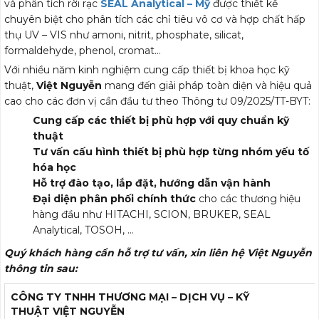
và phân tích rời rạc
SEAL Analytical – Mỹ
được thiết kế
chuyên biệt cho phân tích các chỉ tiêu vô cơ và hợp chất hấp
thụ UV – VIS như amoni, nitrit, phosphate, silicat,
formaldehyde, phenol, cromat…
Với nhiều năm kinh nghiệm cung cấp thiết bị khoa học kỹ
thuật,
Việt Nguyễn
mang đến giải pháp toàn diện và hiệu quả
cao cho các đơn vị cần đầu tư theo Thông tư 09/2025/TT-BYT:
Cung cấp các thiết bị phù hợp với quy chuẩn kỹ
thuật
Tư vấn cấu hình thiết bị phù hợp từng nhóm yếu tố
hóa học
Hỗ trợ đào tạo, lắp đặt, hướng dẫn vận hành
Đại diện phân phối chính thức
cho các thương hiệu
hàng đầu như HITACHI, SCION, BRUKER, SEAL
Analytical, TOSOH, …
Quý khách hàng cần hỗ trợ tư vấn, xin liên hệ Việt Nguyễn
thông tin sau:
CÔNG TY TNHH THƯƠNG MẠI – DỊCH VỤ – KỸ
THUẬT
VIỆT NGUYỄN