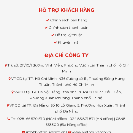
HỖ TRỢ KHÁCH HÀNG
Chính sách bán hàng
Chính sách thanh toán
Hỗ trợ kỹ thuật
Khuyến mãi
ĐỊA CHỈ CÔNG TY
Trụ sở: 211/10/1 đường Vĩnh Viễn, Phường Vườn Lài, Thành phố Hồ Chí
Minh
VPGD tại TP. Hồ Chí Minh: N36 đường số 11 , Phường Đông Hưng
Thuận, Thành phố Hồ Chí Minh
VPGD tại TP. Hà Nội: Tầng 1 tòa nhà INTRACOM, 33 Cầu Diễn,
Phường Xuân Phương, Thành phố Hà Nội
VPGD tại TP. Đà Nẵng: Số 10 Lỗ Giáng 5, Phường Hòa Xuân, Thành
phố Đà Nẵng
Tel: 028. 66 570 570 (HCM office) | 024.85 871 871 (HN office) | 0848
663300 (Đà Nẵng office)
info@vietnguyenco.vn |
www.vietnguyenco.vn