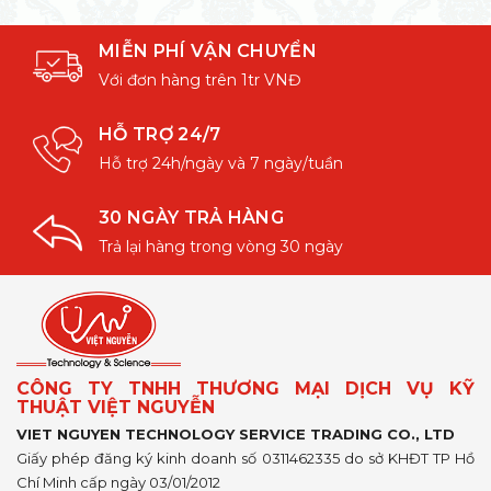
MIỄN PHÍ VẬN CHUYỂN
Với đơn hàng trên 1tr VNĐ
HỖ TRỢ 24/7
Hỗ trợ 24h/ngày và 7 ngày/tuần
30 NGÀY TRẢ HÀNG
Trả lại hàng trong vòng 30 ngày
CÔNG TY TNHH THƯƠNG MẠI DỊCH VỤ KỸ
THUẬT VIỆT NGUYỄN
VIET NGUYEN TECHNOLOGY SERVICE TRADING CO., LTD
Giấy phép đăng ký kinh doanh số 0311462335 do sở KHĐT TP Hồ
Chí Minh cấp ngày 03/01/2012