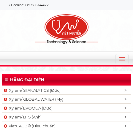
tline: 0932 664422
T
o
g
HÃNG ĐẠI DIỆN
g
l
Xylem/ SI ANALYTICS (Đức)
e
Xylem/ GLOBAL WATER (Mỹ)
n
a
Xylem/ EVOQUA (Đức)
v
Xylem/ B+S (Anh)
i
g
vietCALIB® (Hiệu chuẩn)
a