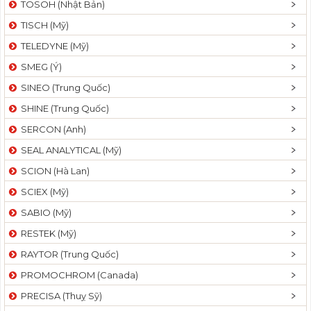
TOSOH (Nhật Bản)
t
TISCH (Mỹ)
i
o
TELEDYNE (Mỹ)
n
SMEG (Ý)
SINEO (Trung Quốc)
SHINE (Trung Quốc)
SERCON (Anh)
SEAL ANALYTICAL (Mỹ)
SCION (Hà Lan)
SCIEX (Mỹ)
SABIO (Mỹ)
RESTEK (Mỹ)
RAYTOR (Trung Quốc)
PROMOCHROM (Canada)
PRECISA (Thuỵ Sỹ)