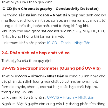
Thiết bị yêu cầu theo quy định:
IC-CD (Ion Chromatography – Conductivity Detector)
Hệ thống
sắc ký ion Tosoh – Nhật Bản
giúp xác định các ion
như fluoride, chloride, nitrate, sulfate, ammonium, cyanide… từ
dung dịch hấp thụ hoặc mẫu môi trường không khí.
Phù hợp cho việc giám sát các khí độc như SO₂, NO₂, HF, HCl,
NH₃… trong không khí tại nơi làm việc.
Link tham khảo sản phẩm:
IC-CD – Tosoh – Nhật Bản
2.4. Phân tích các hợp chất vô cơ
Thiết bị yêu cầu theo quy định:
UV-VIS Spectrophotometer (Quang phổ UV-VIS)
Thiết bị
UV-VIS – Hitachi – Nhật Bản
là công cụ linh hoạt cho
các phân tích định lượng hóa chất vô cơ như amoni, nitrit,
formaldehyde, phenol, cromat hoặc các hợp chất hấp thụ
trong vùng UV-Vis.
Link tham khảo sản phẩm:
UV-VIS – Hitachi – Nhật Bản
Ngoài ra, Việt Nguyễn còn cung cấp Hệ thống phân tích dòng