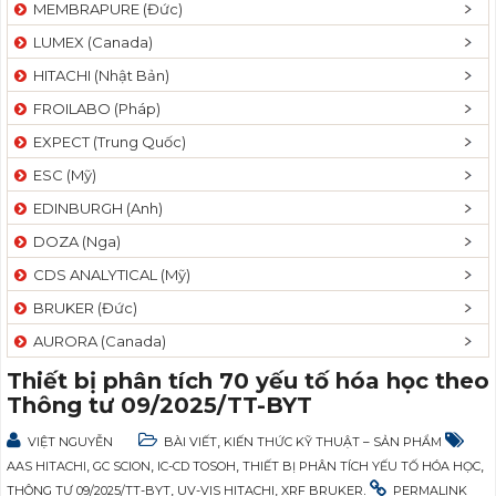
MEMBRAPURE (Đức)
LUMEX (Canada)
HITACHI (Nhật Bản)
FROILABO (Pháp)
EXPECT (Trung Quốc)
ESC (Mỹ)
EDINBURGH (Anh)
DOZA (Nga)
CDS ANALYTICAL (Mỹ)
BRUKER (Đức)
AURORA (Canada)
Thiết bị phân tích 70 yếu tố hóa học theo
Thông tư 09/2025/TT-BYT
,
VIỆT NGUYỄN
BÀI VIẾT
KIẾN THỨC KỸ THUẬT – SẢN PHẨM
,
,
,
,
AAS HITACHI
GC SCION
IC-CD TOSOH
THIẾT BỊ PHÂN TÍCH YẾU TỐ HÓA HỌC
,
,
.
THÔNG TƯ 09/2025/TT-BYT
UV-VIS HITACHI
XRF BRUKER
PERMALINK