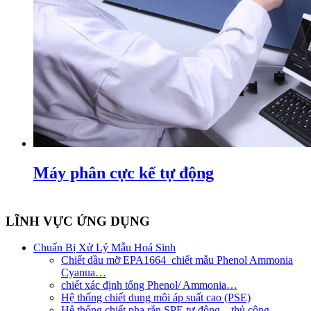
Máy phân cực kế tự động
LĨNH VỰC ỨNG DỤNG
Chuẩn Bị Xử Lý Mẫu Hoá Sinh
Chiết dầu mỡ EPA1664_chiết mẫu Phenol Ammonia
Cyanua…
chiết xác định tổng Phenol/ Ammonia…
Hệ thống chiết dung môi áp suất cao (PSE)
Hệ thống chiết pha rắn SPE tự động – thủ công