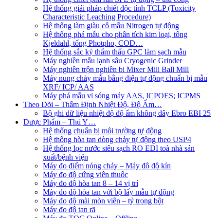
Hệ thống giải pháp chiết độc tính TCLP (Toxicity
Characteristic Leaching Procedure)
Hệ thống làm giàu cô mẫu Nitrogen tự động
Hệ thống phá mẫu cho phân tích kim loại, tổng
Kjeldahl, tổng Photpho, COD…
Hệ thống sắc ký thẩm thấu GPC làm sạch mẫu
Máy nghiền mẫu lạnh sâu Cryogenic Grinder
Máy nghiền trộn nghiền bi Mixer Mill Ball Mill
Máy nung chảy mẫu bằng điện tự động chuẩn bị mẫu
XRF/ ICP/ AAS
Máy phá mẫu vi sóng máy AAS, ICPOES; ICPMS
Theo Dõi – Thẩm Định Nhiệt Độ, Độ Ẩm…
Bộ ghi dữ liệu nhiệt độ độ ẩm không dây Ebro EBI 25
Dược Phẩm – Thú Y…
Hệ thống chuẩn bị môi trường tự động
Hệ thống hòa tan dòng chảy tự động theo USP4
Hệ thống lọc nước siêu sạch RO EDI​​ toà nhà sản
xuất/bệnh viện
Máy đo điểm nóng chảy – Máy đô độ kín
Máy đo độ cứng viên thuốc
Máy đo độ hòa tan 8 – 14 vị trí
Máy đo độ hòa tan với bộ lấy mẫu tự động
Máy đo độ mài mòn viên – tỷ trọng bột
Máy đo độ tan rã