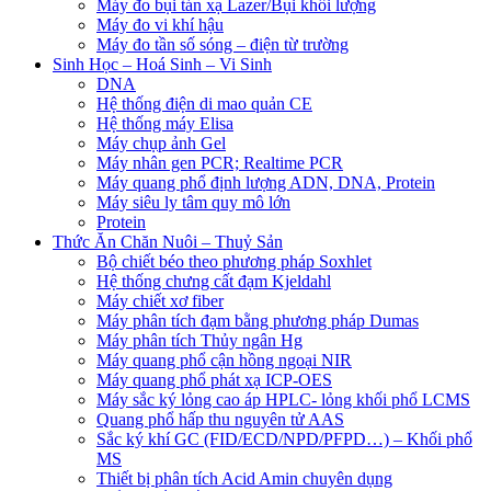
Máy đo bụi tán xạ Lazer/Bụi khối lượng
Máy đo vi khí hậu
Máy đo tần số sóng – điện từ trường
Sinh Học – Hoá Sinh – Vi Sinh
DNA
Hệ thống điện di mao quản CE
Hệ thống máy Elisa
Máy chụp ảnh Gel
Máy nhân gen PCR; Realtime PCR
Máy quang phổ định lượng ADN, DNA, Protein
Máy siêu ly tâm quy mô lớn
Protein
Thức Ăn Chăn Nuôi – Thuỷ Sản
Bộ chiết béo theo phương pháp Soxhlet
Hệ thống chưng cất đạm Kjeldahl
Máy chiết xơ fiber
Máy phân tích đạm bằng phương pháp Dumas
Máy phân tích Thủy ngân Hg
Máy quang phổ cận hồng ngoại NIR
Máy quang phổ phát xạ ICP-OES
Máy sắc ký lỏng cao áp HPLC- lỏng khối phổ LCMS
Quang phổ hấp thu nguyên tử AAS
Sắc ký khí GC (FID/ECD/NPD/PFPD…) – Khối phổ
MS
Thiết bị phân tích Acid Amin chuyên dụng