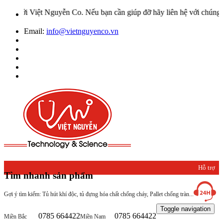
yễn Co. Nếu bạn cần giúp đỡ hãy liên hệ với chúng tôi qua Hotline:
Email:
info@vietnguyenco.vn
Hỗ trợ
Tìm nhanh sản phẩm
khách
Gợi ý tìm kiếm: Tủ hút khí độc, tủ đựng hóa chất chống cháy, Pallet chống tràn...
hàng
Toggle navigation
0785 664422
0785 664422
Miền Bắc
Miền Nam