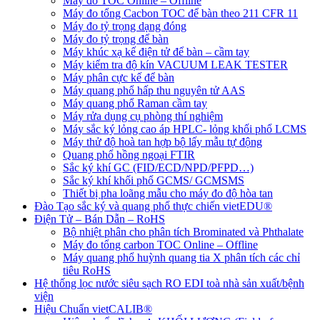
Máy đo TOC Online – Offline
Máy đo tổng Cacbon TOC để bàn theo 211 CFR 11
Máy đo tỷ trọng dạng đóng
Máy đo tỷ trọng để bàn
Máy khúc xạ kế điện tử để bàn – cầm tay
Máy kiểm tra độ kín VACUUM LEAK TESTER
Máy phân cực kế để bàn
Máy quang phổ hấp thu nguyên tử AAS
Máy quang phổ Raman cầm tay
Máy rửa dụng cụ phòng thí nghiệm
Máy sắc ký lỏng cao áp HPLC- lỏng khối phổ LCMS
Máy thử độ hoà tan hợp bộ lấy mẫu tự động
Quang phổ hồng ngoại FTIR
Sắc ký khí GC (FID/ECD/NPD/PFPD…)
Sắc ký khí khối phổ GCMS/ GCMSMS
Thiết bị pha loãng mẫu cho máy đo độ hòa tan
Đào Tạo sắc ký và quang phổ thực chiến vietEDU®
Điện Tử – Bán Dẫn – RoHS
Bộ nhiệt phân cho phân tích Brominated và Phthalate
Máy đo tổng carbon TOC Online – Offline
Máy quang phổ huỳnh quang tia X phân tích các chỉ
tiêu RoHS
Hệ thống lọc nước siêu sạch RO EDI​​ toà nhà sản xuất/bệnh
viện
Hiệu Chuẩn vietCALIB®