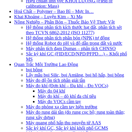
Hiệu chuẩn lĩnh vực KHỐI LƯỢNG (Field of
calibration: Mass)
Hoá Chất – Polymer – Bao Bì – Mực In…
Khai Khoáng – Luyện Kim – Xi Mạ
Nông Nghiệp – Phân Bón – Thuốc Bảo Vệ Thực Vật
Hệ thông phân tích kích thước hạt đất, phân tích sét
theo TCVN 6862-2012 (ISO 11277)
Hệ thống phân tích phân bón (NPK) tự động
Hệ thống Robot đo pH và độ dẫn trong đất và nước
Máy phân tích đạm Dumas – phân tích CHNSO
Sắc ký khí GC (FID/ECD/NPD/PFPD…) – Khối phổ
MS
Quan Trắc Môi Trường Lao Động
bụi bông
Lấy mẫu bụi Silic, bụi Amiăng, bụi hô hấp, bụi bông
Máy đo độ ồn tích phân giải tần
Máy đo khí (Đơn khí – Đa khí – Đo VOCs)
Máy đo 04 khí
Máy đo khí – dò khí đa chỉ tiêu
Máy đo VOCs cầm tay
Máy đo phóng xạ cầm tay hiện trường
Máy đo rung dải tần (đo rung cục bộ; rung toàn thân;
rung xây dựng)
Máy quang phổ hấp thu nguyên tử AAS
Sắc ký khí GC, Sắc ký khí khối phổ GCMS