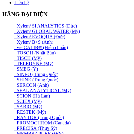
Liên hệ
HÃNG ĐẠI DIỆN
Xylem/ SI ANALYTICS (Đức)
Xylem/ GLOBAL WATER (Mỹ)
Xylem/ EVOQUA (Đức)
Xylem/ B+S (Anh)
vietCALIB® (Hiệu chuẩn)
TOSOH (Nhật Bản)
TISCH (Mỹ)
TELEDYNE (Mỹ)
SMEG (Ý)
SINEO (Trung Quốc)
SHINE (Trung Quốc)
SERCON (Anh)
SEAL ANALYTICAL (Mỹ)
SCION (Hà Lan)
SCIEX (Mỹ)
SABIO (Mỹ)
RESTEK (Mỹ)
RAYTOR (Trung Quốc)
PROMOCHROM (Canada)
PRECISA (Thuỵ Sỹ)
MEMBRAPURE (Đức)