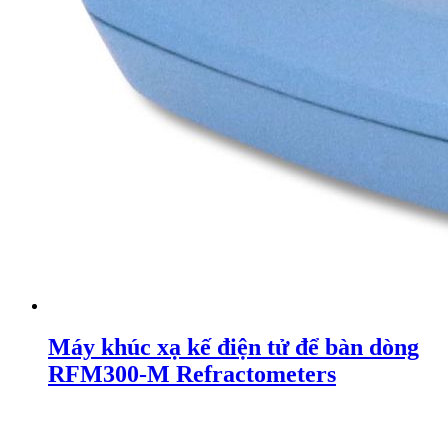
Máy khúc xạ kế điện tử để bàn dòng
RFM300-M Refractometers