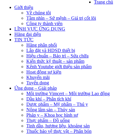
Trang chủ
Giới thiệu
Về chúng tôi
Tầm nhìn – Sứ mệnh – Giá trị cốt lõi
Công ty thành viên
LĨNH VỰC ỨNG DỤNG
Hãng đại diện
TIN TỨC
Hãng phân phối
Lắp đặt và HDSD thiết bị
Hiệu chuẩn – Bảo trì – Sửa chữa
Kiến thức kỹ thuật – sản phẩm
Kênh Youtube giới thiệu sản phẩm
Hoạt động sự kiện
Khuyến mãi
Tuyển dụng
Ứng dụng – Giải pháp
Môi trường Vimcert – Môi trường Lao động
Dầu khí – Phân tích khí
Dược phẩm – Mỹ phẩm – Thú y
Nông lâm sản – Thủy sản
Pháp y – Khoa học hình sự
Thực phẩm – Đồ uống
Tinh dầu, hương liệu, khoáng sản
Thuốc bảo vệ thực vật – Phân bón