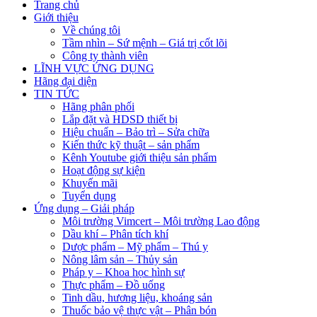
Trang chủ
Giới thiệu
Về chúng tôi
Tầm nhìn – Sứ mệnh – Giá trị cốt lõi
Công ty thành viên
LĨNH VỰC ỨNG DỤNG
Hãng đại diện
TIN TỨC
Hãng phân phối
Lắp đặt và HDSD thiết bị
Hiệu chuẩn – Bảo trì – Sửa chữa
Kiến thức kỹ thuật – sản phẩm
Kênh Youtube giới thiệu sản phẩm
Hoạt động sự kiện
Khuyến mãi
Tuyển dụng
Ứng dụng – Giải pháp
Môi trường Vimcert – Môi trường Lao động
Dầu khí – Phân tích khí
Dược phẩm – Mỹ phẩm – Thú y
Nông lâm sản – Thủy sản
Pháp y – Khoa học hình sự
Thực phẩm – Đồ uống
Tinh dầu, hương liệu, khoáng sản
Thuốc bảo vệ thực vật – Phân bón