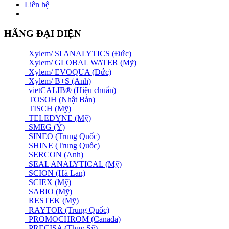
Liên hệ
HÃNG ĐẠI DIỆN
Xylem/ SI ANALYTICS (Đức)
Xylem/ GLOBAL WATER (Mỹ)
Xylem/ EVOQUA (Đức)
Xylem/ B+S (Anh)
vietCALIB® (Hiệu chuẩn)
TOSOH (Nhật Bản)
TISCH (Mỹ)
TELEDYNE (Mỹ)
SMEG (Ý)
SINEO (Trung Quốc)
SHINE (Trung Quốc)
SERCON (Anh)
SEAL ANALYTICAL (Mỹ)
SCION (Hà Lan)
SCIEX (Mỹ)
SABIO (Mỹ)
RESTEK (Mỹ)
RAYTOR (Trung Quốc)
PROMOCHROM (Canada)
PRECISA (Thuỵ Sỹ)