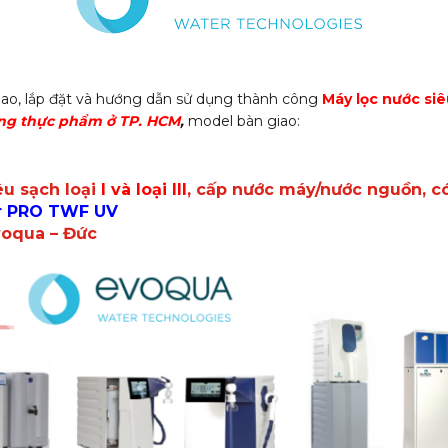
ao, lắp đặt và hướng dẫn sử dụng thành công
Máy lọc nước si
ng thực phẩm ở TP. HCM
,
model bàn giao:
êu sạch loại
I và loại III
, cấp nước máy/nước nguồn, c
r PRO TWF UV
voqua – Đức