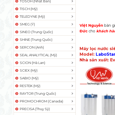
TOSOH (Nhật Bản)
TISCH (Mỹ)
TELEDYNE (Mỹ)
SMEG (Ý)
Việt Nguyễn
bàn gi
Đức
cho
khách hà
SINEO (Trung Quốc)
SHINE (Trung Quốc)
SERCON (Anh)
Máy lọc nước si
Model:
LaboSta
SEAL ANALYTICAL (Mỹ)
Nhà sản xuất: E
SCION (Hà Lan)
SCIEX (Mỹ)
SABIO (Mỹ)
RESTEK (Mỹ)
RAYTOR (Trung Quốc)
PROMOCHROM (Canada)
PRECISA (Thuỵ Sỹ)