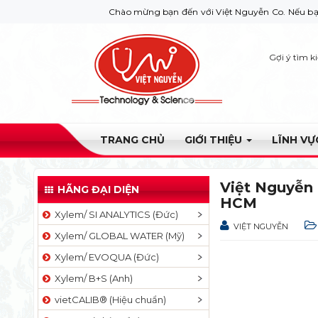
Chào mừng bạn đến với Việt Nguyễn Co. Nếu bạn cần giúp đỡ hãy li
Gợi ý tìm k
TRANG CHỦ
GIỚI THIỆU
LĨNH V
Việt Nguyễn 
HÃNG ĐẠI DIỆN
HCM
Xylem/ SI ANALYTICS (Đức)
VIỆT NGUYỄN
Xylem/ GLOBAL WATER (Mỹ)
Xylem/ EVOQUA (Đức)
Xylem/ B+S (Anh)
vietCALIB® (Hiệu chuẩn)