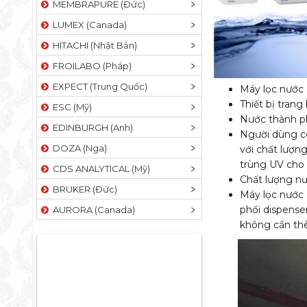
MEMBRAPURE (Đức)
LUMEX (Canada)
HITACHI (Nhật Bản)
FROILABO (Pháp)
EXPECT (Trung Quốc)
Máy lọc nước
Thiết bị trang
ESC (Mỹ)
Nước thành ph
EDINBURGH (Anh)
Người dùng có 
DOZA (Nga)
với chất lượn
trùng UV cho g
CDS ANALYTICAL (Mỹ)
Chất lượng nư
BRUKER (Đức)
Máy lọc nước 
phối dispense
AURORA (Canada)
không cần thê