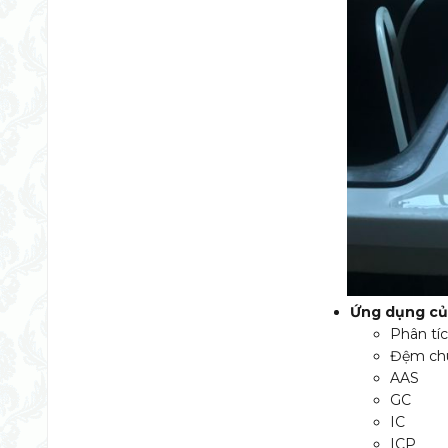
Ứng dụng củ
Phân tí
Đệm ch
AAS
GC
IC
ICP