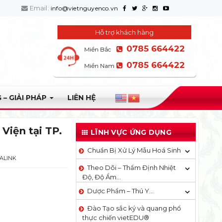
Email:
info@vietnguyenco.vn
Hỗ trợ khách hàng
0785 664422
Miền Bắc
0785 664422
Miền Nam
 – GIẢI PHÁP
LIÊN HỆ
Viện tại TP.
LĨNH VỰC ỨNG DỤNG
Chuẩn Bị Xử Lý Mẫu Hoá Sinh
ALINK
Theo Dõi – Thẩm Định Nhiệt
Độ, Độ Ẩm…
Dược Phẩm – Thú Y…
Đào Tạo sắc ký và quang phổ
thực chiến vietEDU®