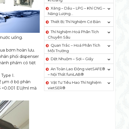
Khoáng
Xăng – Dầu – LPG – Khí CNG –
Năng Lượng…
Thiết Bị Thí Nghiệm Cơ Bản
Thí Nghiệm Hoá Phân Tích
Chuyên Sâu
 nước uống.
Quan Trắc – Hoá Phân Tích
qua bơm hoàn lưu.
Môi Trường
 phân phối dispenser
Dệt Nhuộm – Sợi – Giấy
hành phẩm có tiệt
An Toàn Lao Động vietSAFE®
– Nội Thất funiLAB®
Type I.
.2 µm ở bộ phân
Vật Tư Tiêu Hao Thí Nghiệm
vietSER®
tố <0.001 EU/ml mà