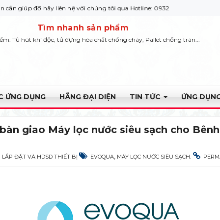
ên hệ với chúng tôi qua Hotline: 0932 664422
Tìm nhanh sản phẩm
iếm: Tủ hút khí độc, tủ đựng hóa chất chống cháy, Pallet chống tràn...
ỰC ỨNG DỤNG
HÃNG ĐẠI DIỆN
TIN TỨC
ỨNG DỤNG
bàn giao Máy lọc nước siêu sạch cho Bênh 
,
.
LẮP ĐẶT VÀ HDSD THIẾT BỊ
EVOQUA
MÁY LỌC NƯỚC SIÊU SẠCH
PERM