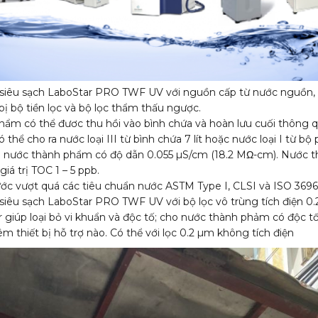
 siêu sạch LaboStar PRO TWF UV với nguồn cấp từ nước nguồn,
 bị bộ tiền lọc và bộ lọc thẩm thấu ngược.
ẩm có thể đươc thu hồi vào bình chứa và hoàn lưu cuối thông 
thể cho ra nước loại III từ bình chứa 7 lít hoặc nước loại I từ bộ
g nước thành phẩm có độ dẫn 0.055 µS/cm (18.2 MΩ-cm). Nước t
iá trị TOC 1 – 5 ppb.
ớc vượt quá các tiêu chuẩn nước ASTM Type I, CLSI và ISO 3696 
siêu sạch LaboStar PRO TWF UV với bộ lọc vô trùng tích điện 0
r giúp loại bỏ vi khuẩn và độc tố; cho nước thành phảm có độc 
m thiết bị hỗ trợ nào. Có thể với lọc 0.2 µm không tích điện