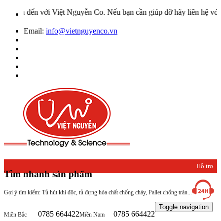
yễn Co. Nếu bạn cần giúp đỡ hãy liên hệ với chúng tôi qua Hotline:
Email:
info@vietnguyenco.vn
Hỗ trợ
Tìm nhanh sản phẩm
khách
Gợi ý tìm kiếm: Tủ hút khí độc, tủ đựng hóa chất chống cháy, Pallet chống tràn...
hàng
Toggle navigation
0785 664422
0785 664422
Miền Bắc
Miền Nam