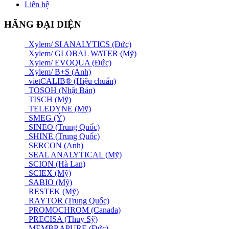
Liên hệ
HÃNG ĐẠI DIỆN
Xylem/ SI ANALYTICS (Đức)
Xylem/ GLOBAL WATER (Mỹ)
Xylem/ EVOQUA (Đức)
Xylem/ B+S (Anh)
vietCALIB® (Hiệu chuẩn)
TOSOH (Nhật Bản)
TISCH (Mỹ)
TELEDYNE (Mỹ)
SMEG (Ý)
SINEO (Trung Quốc)
SHINE (Trung Quốc)
SERCON (Anh)
SEAL ANALYTICAL (Mỹ)
SCION (Hà Lan)
SCIEX (Mỹ)
SABIO (Mỹ)
RESTEK (Mỹ)
RAYTOR (Trung Quốc)
PROMOCHROM (Canada)
PRECISA (Thuỵ Sỹ)
MEMBRAPURE (Đức)