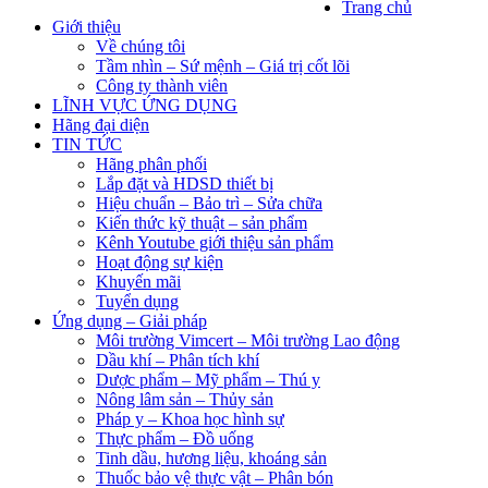
Trang chủ
Giới thiệu
Về chúng tôi
Tầm nhìn – Sứ mệnh – Giá trị cốt lõi
Công ty thành viên
LĨNH VỰC ỨNG DỤNG
Hãng đại diện
TIN TỨC
Hãng phân phối
Lắp đặt và HDSD thiết bị
Hiệu chuẩn – Bảo trì – Sửa chữa
Kiến thức kỹ thuật – sản phẩm
Kênh Youtube giới thiệu sản phẩm
Hoạt động sự kiện
Khuyến mãi
Tuyển dụng
Ứng dụng – Giải pháp
Môi trường Vimcert – Môi trường Lao động
Dầu khí – Phân tích khí
Dược phẩm – Mỹ phẩm – Thú y
Nông lâm sản – Thủy sản
Pháp y – Khoa học hình sự
Thực phẩm – Đồ uống
Tinh dầu, hương liệu, khoáng sản
Thuốc bảo vệ thực vật – Phân bón