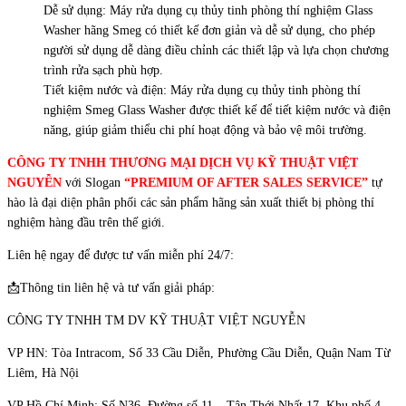
Dễ sử dụng: Máy rửa dụng cụ thủy tinh phòng thí nghiệm Glass
Washer hãng Smeg có thiết kế đơn giản và dễ sử dụng, cho phép
người sử dụng dễ dàng điều chỉnh các thiết lập và lựa chọn chương
trình rửa sạch phù hợp.
Tiết kiệm nước và điện: Máy rửa dụng cụ thủy tinh phòng thí
nghiệm Smeg Glass Washer được thiết kế để tiết kiệm nước và điện
năng, giúp giảm thiểu chi phí hoạt động và bảo vệ môi trường.
CÔNG TY TNHH THƯƠNG MẠI DỊCH VỤ KỸ THUẬT VIỆT
NGUYỄN
với Slogan
“PREMIUM OF AFTER SALES SERVICE”
tự
hào là đại diện phân phối các sản phẩm hãng sản xuất thiết bị phòng thí
nghiệm hàng đầu trên thế giới.
Liên hệ ngay để được tư vấn miễn phí 24/7:
📩Thông tin liên hệ và tư vấn giải pháp:
CÔNG TY TNHH TM DV KỸ THUẬT VIỆT NGUYỄN
VP HN: Tòa Intracom, Số 33 Cầu Diễn, Phường Cầu Diễn, Quận Nam Từ
Liêm, Hà Nội
VP Hồ Chí Minh: Số N36, Đường số 11 – Tân Thới Nhất 17, Khu phố 4,