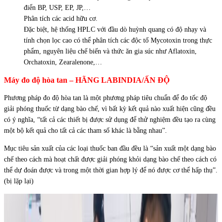
điển BP, USP, EP, JP,…
Phân tích các acid hữu cơ.
Đặc biệt, hệ thống HPLC với đầu dò huỳnh quang có độ nhạy và
tính chọn lọc cao có thể phân tích các độc tố Mycotoxin trong thực
phẩm, nguyên liệu chế biến và thức ăn gia súc như Aflatoxin,
Orchatoxin, Zearalenone,…
Máy đo độ hòa tan – HÃNG LABINDIA/ẤN ĐỘ
Phương pháp đo độ hòa tan là một phương pháp tiêu chuẩn để đo tốc độ
giải phóng thuốc từ dạng bào chế, vì bất kỳ kết quả nào xuất hiện cũng đều
có ý nghĩa, “tất cả các thiết bị được sử dụng để thử nghiệm đều tạo ra cùng
một bộ kết quả cho tất cả các tham số khác là bằng nhau”.
Mục tiêu sản xuất của các loại thuốc ban đầu đều là “sản xuất một dạng bào
chế theo cách mà hoạt chất được giải phóng khỏi dạng bào chế theo cách có
thể dự đoán được và trong một thời gian hợp lý để nó được cơ thể hấp thụ”.
(bị lặp lại)