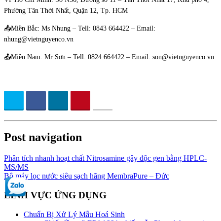
Phường Tân Thới Nhất, Quận 12, Tp. HCM
📤Miền Bắc: Ms Nhung – Tell: 0843 664422 – Email:
nhung@vietnguyenco.vn
📤Miền Nam: Mr Sơn – Tell: 0824 664422 – Email: son@vietnguyenco.vn
Post navigation
Phân tích nhanh hoạt chất Nitrosamine gây độc gen bằng HPLC-
MS/MS
Bộ máy lọc nước siêu sạch hãng MembraPure – Đức
LĨNH VỰC ỨNG DỤNG
Chuẩn Bị Xử Lý Mẫu Hoá Sinh