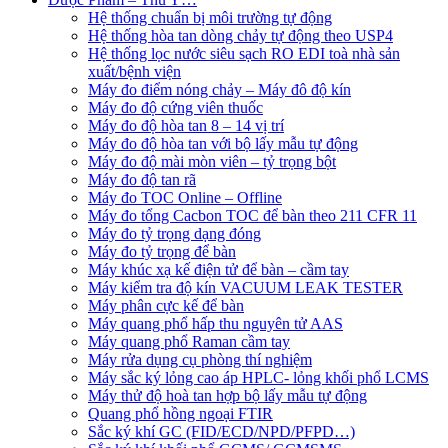
Hệ thống chuẩn bị môi trường tự động
Hệ thống hòa tan dòng chảy tự động theo USP4
Hệ thống lọc nước siêu sạch RO EDI​​ toà nhà sản
xuất/bệnh viện
Máy đo điểm nóng chảy – Máy đô độ kín
Máy đo độ cứng viên thuốc
Máy đo độ hòa tan 8 – 14 vị trí
Máy đo độ hòa tan với bộ lấy mẫu tự động
Máy đo độ mài mòn viên – tỷ trọng bột
Máy đo độ tan rã
Máy đo TOC Online – Offline
Máy đo tổng Cacbon TOC để bàn theo 211 CFR 11
Máy đo tỷ trọng dạng đóng
Máy đo tỷ trọng để bàn
Máy khúc xạ kế điện tử để bàn – cầm tay
Máy kiểm tra độ kín VACUUM LEAK TESTER
Máy phân cực kế để bàn
Máy quang phổ hấp thu nguyên tử AAS
Máy quang phổ Raman cầm tay
Máy rửa dụng cụ phòng thí nghiệm
Máy sắc ký lỏng cao áp HPLC- lỏng khối phổ LCMS
Máy thử độ hoà tan hợp bộ lấy mẫu tự động
Quang phổ hồng ngoại FTIR
Sắc ký khí GC (FID/ECD/NPD/PFPD…)