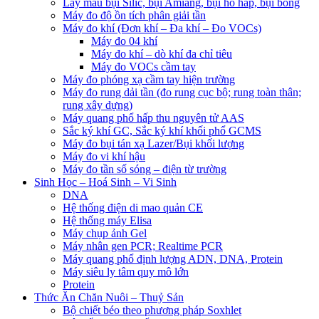
Lấy mẫu bụi Silic, bụi Amiăng, bụi hô hấp, bụi bông
Máy đo độ ồn tích phân giải tần
Máy đo khí (Đơn khí – Đa khí – Đo VOCs)
Máy đo 04 khí
Máy đo khí – dò khí đa chỉ tiêu
Máy đo VOCs cầm tay
Máy đo phóng xạ cầm tay hiện trường
Máy đo rung dải tần (đo rung cục bộ; rung toàn thân;
rung xây dựng)
Máy quang phổ hấp thu nguyên tử AAS
Sắc ký khí GC, Sắc ký khí khối phổ GCMS
Máy đo bụi tán xạ Lazer/Bụi khối lượng
Máy đo vi khí hậu
Máy đo tần số sóng – điện từ trường
Sinh Học – Hoá Sinh – Vi Sinh
DNA
Hệ thống điện di mao quản CE
Hệ thống máy Elisa
Máy chụp ảnh Gel
Máy nhân gen PCR; Realtime PCR
Máy quang phổ định lượng ADN, DNA, Protein
Máy siêu ly tâm quy mô lớn
Protein
Thức Ăn Chăn Nuôi – Thuỷ Sản
Bộ chiết béo theo phương pháp Soxhlet