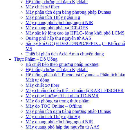
Hệ thống chưng cất đạm Kjeldahl
Máy chiết xơ fiber
Máy phân tích đạm bằng phương pháp Dumas
Máy phân tích Thủy ngân Hg
Máy quang phổ cận hồng ngoại NIR
Máy quang phổ phát xạ ICP-OES
Máy sắc ký lỏng cao áp HPLC- lỏng khối phổ LCMS
Quang phổ hấp thu nguyên tử AAS
Sắc ký khí GC (FID/ECD/NPD/PFPD…) – Khối phổ
MS
Thiết bị phân tích Acid Amin chuyên dụng
Thực Phẩm – Đồ Uống
Bộ chiết béo theo phương pháp Soxhlet
Hệ thống chưng cất đạm Kjeldahl
Hệ thống phân tích Phenol và Cyanua – Phân tích bia/
Malt tự động
Máy chiết xơ fiber
Máy chuẩn độ điện thế – chuẩn độ KARL FISCHER
Máy cộng hưởng từ hạt nhân TD-NMR
Máy đo phóng xạ trong thực phẩm
Máy đo TOC Online – Offline
Máy phân tích đạm bằng phương pháp Dumas
Máy phân tích Thủy ngân Hg
Máy quang phổ cận hồng ngoại NIR
Máy quang phổ hấp thu nguyên tử AAS