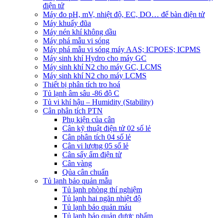
điện tử
Máy đo pH, mV, nhiệt độ, EC, DO… để bàn điện tử
Máy khuấy đũa
Máy nén khí không dầu
Máy phá mẫu vi sóng
Máy phá mẫu vi sóng máy AAS; ICPOES; ICPMS
Máy sinh khí Hydro cho máy GC
Máy sinh khí N2 cho máy GC, LCMS
Máy sinh khí N2 cho máy LCMS
Thiết bị phân tích tro hoá
Tủ lạnh âm sâu -86 độ C
Tủ vi khí hậu – Humidity (Stability)
Cân phân tích PTN
Phụ kiện của cân
Cân kỹ thuật điện tử 02 số lẻ
Cân phân tích 04 số lẻ
Cân vi lượng 05 số lẻ
Cân sấy ẩm điện tử
Cân vàng
Qủa cân chuẩn
Tủ lạnh bảo quản mẫu
Tủ lạnh phòng thí nghiệm
Tủ lạnh hai ngăn nhiệt độ
Tủ lạnh bảo quản máu
Tủ lạnh bảo quản dược phẩm