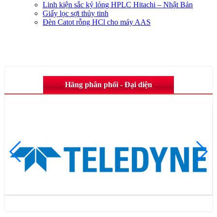
Linh kiện sắc ký lỏng HPLC Hitachi – Nhật Bản
Giấy lọc sợi thủy tinh
Đèn Catot rỗng HCl cho máy AAS
Hãng phân phối - Đại diện