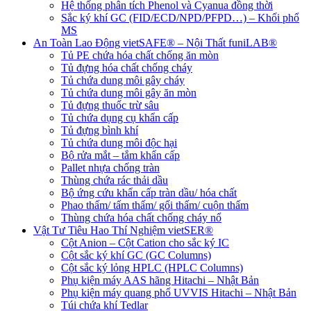
Hệ thống phân tích Phenol và Cyanua đồng thời
Sắc ký khí GC (FID/ECD/NPD/PFPD…) – Khối phổ
MS
An Toàn Lao Động vietSAFE® – Nội Thất funiLAB®
Tủ PE chứa hóa chất chống ăn mòn
Tủ đựng hóa chất chống cháy
Tủ chứa dung môi gây cháy
Tủ chứa dung môi gây ăn mòn
Tủ đựng thuốc trừ sâu
Tủ chứa dụng cụ khẩn cấp
Tủ đựng bình khí
Tủ chứa dung môi độc hại
Bộ rửa mắt – tắm khẩn cấp
Pallet nhựa chống tràn
Thùng chứa rác thải dầu
Bộ ứng cứu khẩn cấp tràn dầu/ hóa chất
Phao thấm/ tấm thấm/ gối thấm/ cuộn thấm
Thùng chứa hóa chất chống cháy nổ
Vật Tư Tiêu Hao Thí Nghiệm vietSER®
Cột Anion – Cột Cation cho sắc ký IC
Cột sắc ký khí GC (GC Columns)
Cột sắc ký lỏng HPLC (HPLC Columns)
Phụ kiện máy AAS hãng Hitachi – Nhật Bản
Phụ kiện máy quang phổ UVVIS Hitachi – Nhật Bản
Túi chứa khí Tedlar