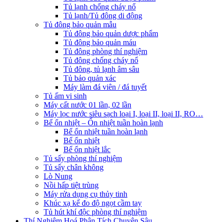
Tủ lạnh chống cháy nổ
Tủ lạnh/Tủ đông di động
Tủ đông bảo quản mẫu
Tủ đông bảo quản dược phẩm
Tủ đông bảo quản máu
Tủ đông phòng thí nghiệm
Tủ đông chống cháy nổ
Tủ đông, tủ lạnh âm sâu
Tủ bảo quản xác
Máy làm đá viên / đá tuyết
Tủ ấm vi sinh
Máy cất nước 01 lần, 02 lần
Máy lọc nước siêu sạch loại I, loại II, loại II, RO…
Bể ổn nhiệt – Ổn nhiệt tuần hoàn lạnh
Bể ổn nhiệt tuần hoàn lạnh
Bể ổn nhiệt
Bể ổn nhiệt lắc
Tủ sấy phòng thí nghiệm
Tủ sấy chân không
Lò Nung
Nồi hấp tiệt trùng
Máy rửa dụng cụ thủy tinh
Khúc xạ kế đo độ ngọt cầm tay
Tủ hút khí độc phòng thí nghiệm
Thí Nghiệm Hoá Phân Tích Chuyên Sâu