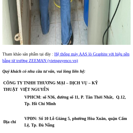
Tham khảo sản phẩm tại đây :
Hệ thống máy AAS lò Graphite với hiệu nền
bằng từ trường ZEEMAN (vietnguyenco.vn)
Quý khách có nhu cầu tư vấn, vui lòng liên hệ:
CÔNG TY TNHH THƯƠNG MẠI – DỊCH VỤ – KỸ
THUẬT
VIỆT NGUYỄN
VPHCM: số N36, đường số 11, P. Tân Thới Nhất, Q.12,
Tp. Hồ Chí Minh
VPĐN: Số 10 Lỗ Giáng 5, phường Hòa Xuân, quận Cẩm
Địa chỉ
Lệ, Tp. Đà Nẵng