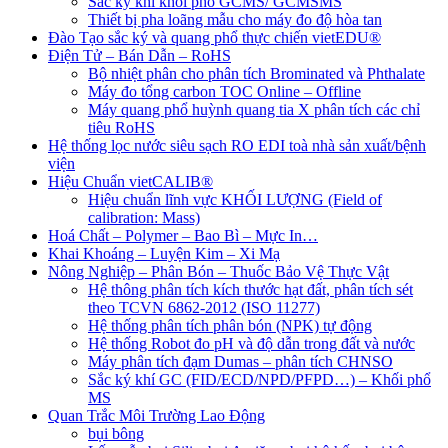
Sắc ký khí khối phổ GCMS/ GCMSMS
Thiết bị pha loãng mẫu cho máy đo độ hòa tan
Đào Tạo sắc ký và quang phổ thực chiến vietEDU®
Điện Tử – Bán Dẫn – RoHS
Bộ nhiệt phân cho phân tích Brominated và Phthalate
Máy đo tổng carbon TOC Online – Offline
Máy quang phổ huỳnh quang tia X phân tích các chỉ
tiêu RoHS
Hệ thống lọc nước siêu sạch RO EDI​​ toà nhà sản xuất/bệnh
viện
Hiệu Chuẩn vietCALIB®
Hiệu chuẩn lĩnh vực KHỐI LƯỢNG (Field of
calibration: Mass)
Hoá Chất – Polymer – Bao Bì – Mực In…
Khai Khoáng – Luyện Kim – Xi Mạ
Nông Nghiệp – Phân Bón – Thuốc Bảo Vệ Thực Vật
Hệ thông phân tích kích thước hạt đất, phân tích sét
theo TCVN 6862-2012 (ISO 11277)
Hệ thống phân tích phân bón (NPK) tự động
Hệ thống Robot đo pH và độ dẫn trong đất và nước
Máy phân tích đạm Dumas – phân tích CHNSO
Sắc ký khí GC (FID/ECD/NPD/PFPD…) – Khối phổ
MS
Quan Trắc Môi Trường Lao Động
bụi bông