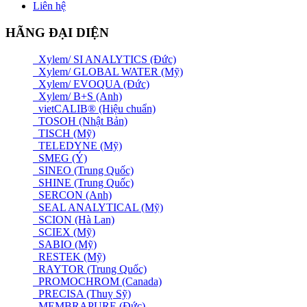
Liên hệ
HÃNG ĐẠI DIỆN
Xylem/ SI ANALYTICS (Đức)
Xylem/ GLOBAL WATER (Mỹ)
Xylem/ EVOQUA (Đức)
Xylem/ B+S (Anh)
vietCALIB® (Hiệu chuẩn)
TOSOH (Nhật Bản)
TISCH (Mỹ)
TELEDYNE (Mỹ)
SMEG (Ý)
SINEO (Trung Quốc)
SHINE (Trung Quốc)
SERCON (Anh)
SEAL ANALYTICAL (Mỹ)
SCION (Hà Lan)
SCIEX (Mỹ)
SABIO (Mỹ)
RESTEK (Mỹ)
RAYTOR (Trung Quốc)
PROMOCHROM (Canada)
PRECISA (Thuỵ Sỹ)
MEMBRAPURE (Đức)