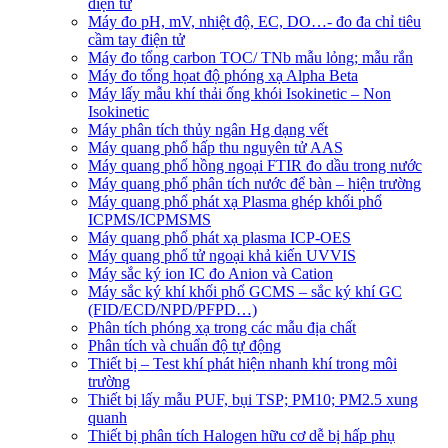
điện tử
Máy đo pH, mV, nhiệt độ, EC, DO…- đo đa chỉ tiêu
cầm tay điện tử
Máy đo tổng carbon TOC/ TNb mẫu lỏng; mẫu rắn
Máy đo tổng họat độ phóng xạ Alpha Beta
Máy lấy mẫu khí thải ống khói Isokinetic – Non
Isokinetic
Máy phân tích thủy ngân Hg dạng vết
Máy quang phổ hấp thu nguyên tử AAS
Máy quang phổ hồng ngoại FTIR đo dầu trong nước
Máy quang phổ phân tích nước để bàn – hiện trường
Máy quang phổ phát xạ Plasma ghép khối phổ
ICPMS/ICPMSMS
Máy quang phổ phát xạ plasma ICP-OES
Máy quang phổ tử ngoại khả kiến UVVIS
Máy sắc ký ion IC đo Anion và Cation
Máy sắc ký khí khối phổ GCMS – sắc ký khí GC
(FID/ECD/NPD/PFPD…)
Phân tích phóng xạ trong các mẫu địa chất
Phân tích và chuẩn độ tự động
Thiết bị – Test khí phát hiện nhanh khí trong môi
trường
Thiết bị lấy mẫu PUF, bụi TSP; PM10; PM2.5 xung
quanh
Thiết bị phân tích Halogen hữu cơ dễ bị hấp phụ