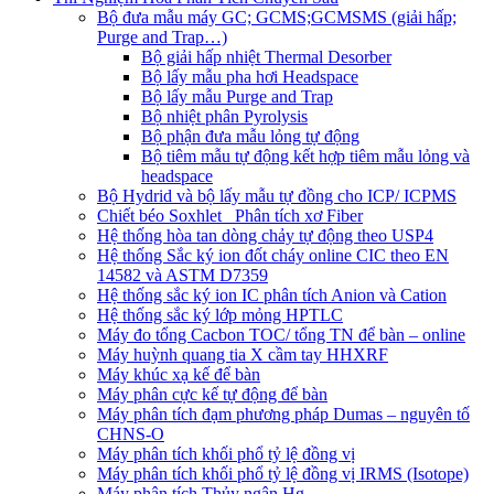
Bộ đưa mẫu máy GC; GCMS;GCMSMS (giải hấp;
Purge and Trap…)
Bộ giải hấp nhiệt Thermal Desorber
Bộ lấy mẫu pha hơi Headspace
Bộ lấy mẫu Purge and Trap
Bộ nhiệt phân Pyrolysis
Bộ phận đưa mẫu lỏng tự động
Bộ tiêm mẫu tự động kết hợp tiêm mẫu lỏng và
headspace
Bộ Hydrid và bộ lấy mẫu tự đồng cho ICP/ ICPMS
Chiết béo Soxhlet_ Phân tích xơ Fiber
Hệ thống hòa tan dòng chảy tự động theo USP4
Hệ thống Sắc ký ion đốt cháy online CIC theo EN
14582 và ASTM D7359
Hệ thống sắc ký ion IC phân tích Anion và Cation
Hệ thống sắc ký lớp mỏng HPTLC
Máy đo tổng Cacbon TOC/ tổng TN để bàn – online
Máy huỳnh quang tia X cầm tay HHXRF
Máy khúc xạ kế để bàn
Máy phân cực kế tự động để bàn
Máy phân tích đạm phương pháp Dumas – nguyên tố
CHNS-O
Máy phân tích khối phổ tỷ lệ đồng vị
Máy phân tích khối phổ tỷ lệ đồng vị IRMS (Isotope)
Máy phân tích Thủy ngân Hg