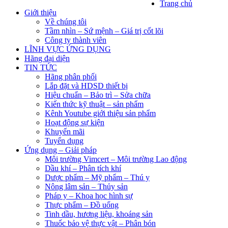
Trang chủ
Giới thiệu
Về chúng tôi
Tầm nhìn – Sứ mệnh – Giá trị cốt lõi
Công ty thành viên
LĨNH VỰC ỨNG DỤNG
Hãng đại diện
TIN TỨC
Hãng phân phối
Lắp đặt và HDSD thiết bị
Hiệu chuẩn – Bảo trì – Sửa chữa
Kiến thức kỹ thuật – sản phẩm
Kênh Youtube giới thiệu sản phẩm
Hoạt động sự kiện
Khuyến mãi
Tuyển dụng
Ứng dụng – Giải pháp
Môi trường Vimcert – Môi trường Lao động
Dầu khí – Phân tích khí
Dược phẩm – Mỹ phẩm – Thú y
Nông lâm sản – Thủy sản
Pháp y – Khoa học hình sự
Thực phẩm – Đồ uống
Tinh dầu, hương liệu, khoáng sản
Thuốc bảo vệ thực vật – Phân bón