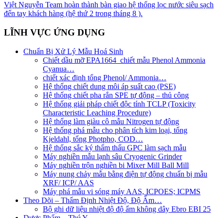
Việt Nguyễn Team hoàn thành bàn giao hệ thống lọc nước siêu sạch
đến tay khách hàng (hệ thứ 2 trong tháng 8 ).
LĨNH VỰC ỨNG DỤNG
Chuẩn Bị Xử Lý Mẫu Hoá Sinh
Chiết dầu mỡ EPA1664_chiết mẫu Phenol Ammonia
Cyanua…
chiết xác định tổng Phenol/ Ammonia…
Hệ thống chiết dung môi áp suất cao (PSE)
Hệ thống chiết pha rắn SPE tự động – thủ công
Hệ thống giải pháp chiết độc tính TCLP (Toxicity
Characteristic Leaching Procedure)
Hệ thống làm giàu cô mẫu Nitrogen tự động
Hệ thống phá mẫu cho phân tích kim loại, tổng
Kjeldahl, tổng Photpho, COD…
Hệ thống sắc ký thẩm thấu GPC làm sạch mẫu
Máy nghiền mẫu lạnh sâu Cryogenic Grinder
Máy nghiền trộn nghiền bi Mixer Mill Ball Mill
Máy nung chảy mẫu bằng điện tự động chuẩn bị mẫu
XRF/ ICP/ AAS
Máy phá mẫu vi sóng máy AAS, ICPOES; ICPMS
Theo Dõi – Thẩm Định Nhiệt Độ, Độ Ẩm…
Bộ ghi dữ liệu nhiệt độ độ ẩm không dây Ebro EBI 25
Dược Phẩm – Thú Y…