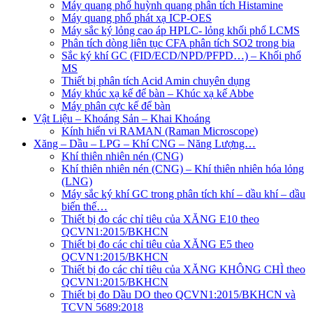
Máy quang phổ huỳnh quang phân tích Histamine
Máy quang phổ phát xạ ICP-OES
Máy sắc ký lỏng cao áp HPLC- lỏng khối phổ LCMS
Phân tích dòng liên tục CFA phân tích SO2 trong bia
Sắc ký khí GC (FID/ECD/NPD/PFPD…) – Khối phổ
MS
Thiết bị phân tích Acid Amin chuyên dụng
Máy khúc xạ kế để bàn – Khúc xạ kế Abbe
Máy phân cực kế để bàn
Vật Liệu – Khoáng Sản – Khai Khoáng
Kính hiển vi RAMAN (Raman Microscope)
Xăng – Dầu – LPG – Khí CNG – Năng Lượng…
Khí thiên nhiên nén (CNG)
Khí thiên nhiên nén (CNG) – Khí thiên nhiên hóa lỏng
(LNG)
Máy sắc ký khí GC trong phân tích khí – dầu khí – dầu
biến thế…
Thiết bị đo các chỉ tiêu của XĂNG E10 theo
QCVN1:2015/BKHCN
Thiết bị đo các chỉ tiêu của XĂNG E5 theo
QCVN1:2015/BKHCN
Thiết bị đo các chỉ tiêu của XĂNG KHÔNG CHÌ theo
QCVN1:2015/BKHCN
Thiết bị đo Dầu DO theo QCVN1:2015/BKHCN và
TCVN 5689:2018