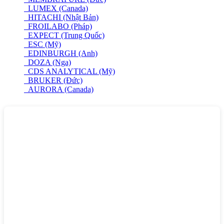
LUMEX (Canada)
HITACHI (Nhật Bản)
FROILABO (Pháp)
EXPECT (Trung Quốc)
ESC (Mỹ)
EDINBURGH (Anh)
DOZA (Nga)
CDS ANALYTICAL (Mỹ)
BRUKER (Đức)
AURORA (Canada)