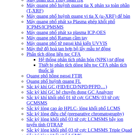
Máy quang phổ huỳnh quang tia X phản xạ toàn phần
(T-XRF)
Máy quang phổ huỳnh quang vi tia X (μ-XRF) để bàn
Máy quang phổ phát xạ Plasma ghép khối phổ
ICPMS/ICPMSMS
Máy quang phổ phát xạ plasma ICP-OES
Máy quang phổ Raman cầm tay
Máy quang phổ tử ngoại khả kiến UVVIS
Máy thử độ hoà tan hợp bộ lấy mẫu tự động
Phân tích dòng liên tục CFA
Hệ thống phân tích phân bón (NPK) tự động
Thiết bị phân tích dòng liên tục CFA phân tích
thuốc lá
Quang phổ hồng ngoại FTIR
Quang phổ huỳnh quang FL
Sắc ký khí GC (FID/ECD/NPD/PFPD…)
Sắc ký khí GC hệ chuyên dụng GC Analyzer
Sắc ký khí khối phổ 01 tứ cực GCMS/ 03 tứ cực
GCMSMS
Sắc ký lỏng cao áp HPLC- lỏng khối phổ LCMS
Sắc ký lỏng điều chế (preparative chromatography)
Sắc ký lỏng khối phổ 03 tứ cực LCMSMS bẫy ion
tuyến tính QTRAP
Sắc ký lỏng khối phổ 03 tứ cực LCMSMS Triple Quad