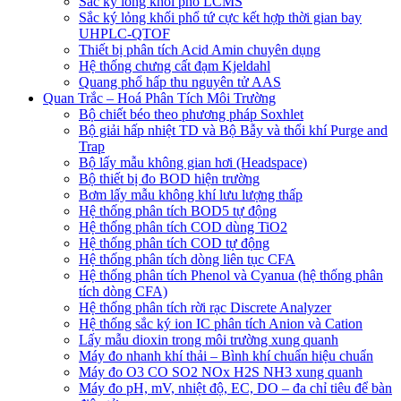
Sắc ký lỏng khối phổ LCMS
Sắc ký lỏng khối phổ tứ cực kết hợp thời gian bay
UHPLC-QTOF
Thiết bị phân tích Acid Amin chuyên dụng
Hệ thống chưng cất đạm Kjeldahl
Quang phổ hấp thu nguyên tử AAS
Quan Trắc – Hoá Phân Tích Môi Trường
Bộ chiết béo theo phương pháp Soxhlet
Bộ giải hấp nhiệt TD và Bộ Bẫy và thổi khí Purge and
Trap
Bộ lấy mẫu không gian hơi (Headspace)
Bộ thiết bị đo BOD hiện trường
Bơm lấy mẫu không khí lưu lượng thấp
Hệ thống phân tích BOD5 tự động
Hệ thống phân tích COD dùng TiO2
Hệ thống phân tích COD tự động
Hệ thống phân tích dòng liên tục CFA
Hệ thống phân tích Phenol và Cyanua (hệ thống phân
tích dòng CFA)
Hệ thống phân tích rời rạc Discrete Analyzer
Hệ thống sắc ký ion IC phân tích Anion và Cation
Lấy mẫu dioxin trong môi trường xung quanh
Máy đo nhanh khí thải – Bình khí chuẩn hiệu chuẩn
Máy đo O3 CO SO2 NOx H2S NH3 xung quanh
Máy đo pH, mV, nhiệt độ, EC, DO – đa chỉ tiêu để bàn