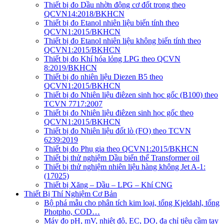
Thiết bị đo Dầu nhờn động cơ đốt trong theo
QCVN14:2018/BKHCN
Thiết bị đo Etanol nhiên liệu biến tính theo
QCVN1:2015/BKHCN
Thiết bị đo Etanol nhiên liệu không biến tính theo
QCVN1:2015/BKHCN
Thiết bị đo Khí hóa lỏng LPG theo QCVN
8:2019/BKHCN
Thiết bị đo nhiên liệu Diezen B5 theo
QCVN1:2015/BKHCN
Thiết bị đo Nhiên liệu điêzen sinh học gốc (B100) theo
TCVN 7717:2007
Thiết bị đo Nhiên liệu điêzen sinh học gốc theo
QCVN1:2015/BKHCN
Thiết bị đo Nhiên liệu đốt lò (FO) theo TCVN
6239:2019
Thiết bị đo Phụ gia theo QCVN1:2015/BKHCN
Thiết bị thử nghiệm Dầu biến thế Transformer oil
Thiết bị thử nghiệm nhiên liệu hàng không Jet A-1:
(17025)
Thiết bị Xăng – Dầu – LPG – Khí CNG
Thiết Bị Thí Nghiệm Cơ Bản
Bộ phá mẫu cho phân tích kim loại, tổng Kjeldahl, tổng
Photpho, COD…
Máy đo pH, mV, nhiệt độ, EC, DO, đa chỉ tiêu cầm tay