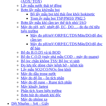
(AOX/ TOX)
Lấy mẫu nước thải tự động
Bơm lấy mẫu khí/mẫu bụi
Bộ lấy mẫu bụi khí thải ống khói Isokinetic
Trạm ấy mẫu bụi TSP/PM10/ PM2.5
Bơm lấy mẫu khí cầm tay thể tích nhỏ/ IAQ
Máy đo pH, mV, nhiệt độ, EC, DO…- đo đa chỉ tiêu
hiện trường
Máy đo pH/mV/ORP/EC/TDS/Mặn/DO/độ đục
cầm tay
Máy đo pH/mV/ORP/EC/TDS/Mặn/DO/độ đục
để bàn
Bộ đo B.O.D5 và tủ BOD
Bộ đo C.O.D (máy phá mẫu COD – máy đo quang)
Bộ lọc chân không TSS/ Bộ lọc vi sinh
Đo lưu tốc dòng chảy kênh hở – kênh kín
Lấy mẫu SO2/CO/NOx ống khói
Máy đo dầu trong nước
Máy đo độ ồn – ồn tích phân
Máy đo độ rung – Rung tích phân
Máy khuấy Jartest
Phân tích Asen hiện trường
Bơm hút đo nhanh khí độc
Máy đo phóng xạ
Dệt Nhuộm – Sợi – Giấy