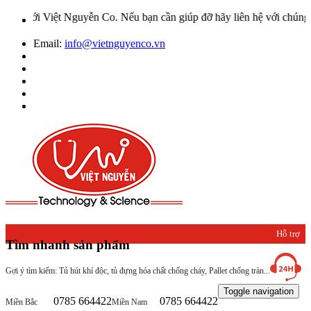
uyễn Co. Nếu bạn cần giúp đỡ hãy liên hệ với chúng tôi qua Hotline
Email:
info@vietnguyenco.vn
Hỗ trợ
Tìm nhanh sản phẩm
khách
Gợi ý tìm kiếm: Tủ hút khí độc, tủ đựng hóa chất chống cháy, Pallet chống tràn...
hàng
Toggle navigation
0785 664422
0785 664422
Miền Bắc
Miền Nam