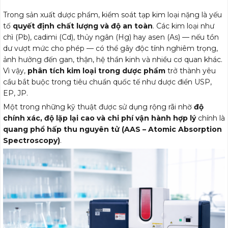
Trong sản xuất dược phẩm, kiểm soát tạp kim loại nặng là yếu
tố
quyết định chất lượng và độ an toàn
. Các kim loại như
chì (Pb), cadimi (Cd), thủy ngân (Hg) hay asen (As) — nếu tồn
dư vượt mức cho phép — có thể gây độc tính nghiêm trọng,
ảnh hưởng đến gan, thận, hệ thần kinh và nhiều cơ quan khác.
Vì vậy,
phân tích kim loại trong dược phẩm
trở thành yêu
cầu bắt buộc trong tiêu chuẩn quốc tế như dược điển USP,
EP, JP.
Một trong những kỹ thuật được sử dụng rộng rãi nhờ
độ
chính xác, độ lặp lại cao và chi phí vận hành hợp lý
chính là
quang phổ hấp thu nguyên tử (AAS – Atomic Absorption
Spectroscopy)
.