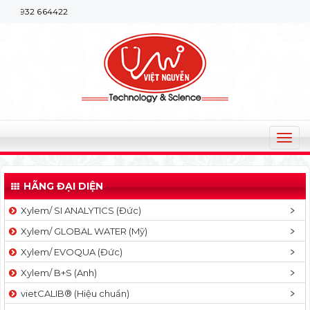
Chào mừng 
T
o
g
HÃNG ĐẠI DIỆN
g
l
Xylem/ SI ANALYTICS (Đức)
e
Xylem/ GLOBAL WATER (Mỹ)
n
a
Xylem/ EVOQUA (Đức)
v
Xylem/ B+S (Anh)
i
g
vietCALIB® (Hiệu chuẩn)
a