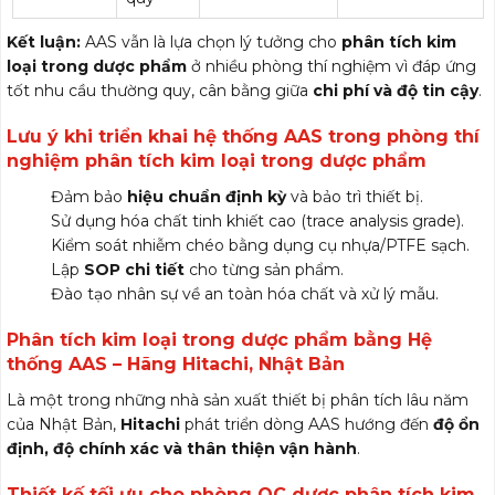
Kết luận:
AAS vẫn là lựa chọn lý tưởng cho
phân tích kim
loại trong dược phẩm
ở nhiều phòng thí nghiệm vì đáp ứng
tốt nhu cầu thường quy, cân bằng giữa
chi phí và độ tin cậy
.
Lưu ý khi triển khai hệ thống AAS trong phòng thí
nghiệm phân tích kim loại trong dược phẩm
Đảm bảo
hiệu chuẩn định kỳ
và bảo trì thiết bị.
Sử dụng hóa chất tinh khiết cao (trace analysis grade).
Kiểm soát nhiễm chéo bằng dụng cụ nhựa/PTFE sạch.
Lập
SOP chi tiết
cho từng sản phẩm.
Đào tạo nhân sự về an toàn hóa chất và xử lý mẫu.
Phân tích kim loại trong dược phẩm bằng Hệ
thống AAS – Hãng Hitachi, Nhật Bản
Là một trong những nhà sản xuất thiết bị phân tích lâu năm
của Nhật Bản,
Hitachi
phát triển dòng AAS hướng đến
độ ổn
định, độ chính xác và thân thiện vận hành
.
Thiết kế tối ưu cho phòng QC dược phân tích kim