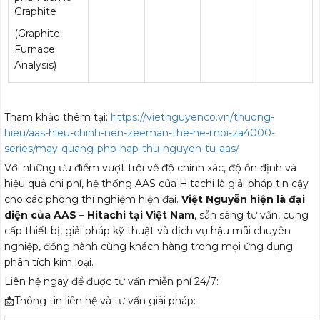
Graphite
(Graphite
Furnace
Analysis)
Tham khảo thêm tại:
https://vietnguyenco.vn/thuong-
hieu/aas-hieu-chinh-nen-zeeman-the-he-moi-za4000-
series/may-quang-pho-hap-thu-nguyen-tu-aas/
Với những ưu điểm vượt trội về độ chính xác, độ ổn định và
hiệu quả chi phí, hệ thống AAS của Hitachi là giải pháp tin cậy
cho các phòng thí nghiệm hiện đại.
Việt Nguyễn hiện là đại
diện của AAS – Hitachi tại Việt Nam
, sẵn sàng tư vấn, cung
cấp thiết bị, giải pháp kỹ thuật và dịch vụ hậu mãi chuyên
nghiệp, đồng hành cùng khách hàng trong mọi ứng dụng
phân tích kim loại.
Liên hệ ngay để được tư vấn miễn phí 24/7:
📩Thông tin liên hệ và tư vấn giải pháp: