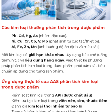
Các kim loại thường phân tích trong dược phẩm
Pb, Cd, Hg, As
(nhóm độc cao).
Ni, Cu, Cr, Co, V, Mo
(phát sinh từ xúc tác/thiết bị).
Al, Fe, Zn, Mn
(ảnh hưởng độ ổn định và màu sắc).
Mỗi kim loại có
giới hạn khác nhau
tùy dạng bào chế (uống,
tiêm, hít…) và
liều dùng hàng ngày
. Việc thiết kế phương
pháp phân tích kim loại trong dược phẩm phải bám sát tiêu
chuẩn áp dụng cho từng sản phẩm.
Ứng dụng thực tế của AAS phân tích kim loại
trong dược phẩm
Kiểm soát kim loại trong
API (dược chất đầu)
Kiểm tra tạp kim loại trong
viên nén, siro, thuốc tiêm
Đánh giá
kim loại thôi nhiễm từ bao bì
Theo dõi hàm lượng xúc tác sau tổng hợp hữu cơ