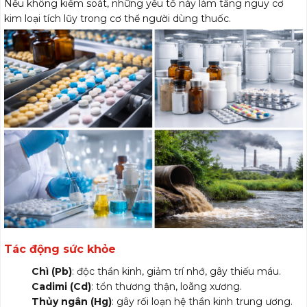
Nếu không kiểm soát, những yếu tố này làm tăng nguy cơ
kim loại tích lũy trong cơ thể người dùng thuốc.
Tác động sức khỏe
Chì (Pb)
: độc thần kinh, giảm trí nhớ, gây thiếu máu.
Cadimi (Cd)
: tổn thương thận, loãng xương.
Thủy ngân (Hg)
: gây rối loạn hệ thần kinh trung ương.