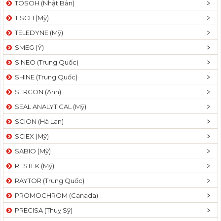
TOSOH (Nhật Bản)
t
TISCH (Mỹ)
i
o
TELEDYNE (Mỹ)
n
SMEG (Ý)
SINEO (Trung Quốc)
SHINE (Trung Quốc)
SERCON (Anh)
SEAL ANALYTICAL (Mỹ)
SCION (Hà Lan)
SCIEX (Mỹ)
SABIO (Mỹ)
RESTEK (Mỹ)
RAYTOR (Trung Quốc)
PROMOCHROM (Canada)
PRECISA (Thuỵ Sỹ)