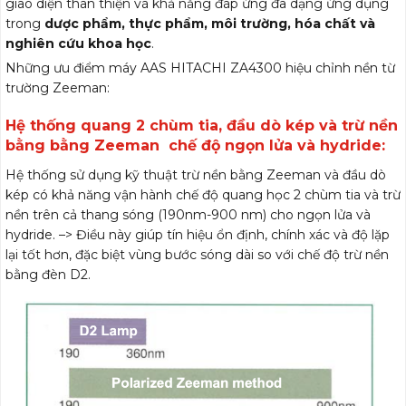
giao diện thân thiện và khả năng đáp ứng đa dạng ứng dụng
trong
dược phẩm, thực phẩm, môi trường, hóa chất và
nghiên cứu khoa học
.
Những ưu điểm máy AAS HITACHI ZA4300 hiệu chỉnh nền từ
trường Zeeman:
Hệ thống quang 2 chùm tia, đầu dò kép và trừ nền
bằng bằng Zeeman chế độ ngọn lửa và hydride:
Hệ thống sử dụng kỹ thuật trừ nền bằng Zeeman và đầu dò
kép có khả năng vận hành chế độ quang học 2 chùm tia và trừ
nền trên cả thang sóng (190nm-900 nm) cho ngọn lửa và
hydride. –> Điều này giúp tín hiệu ổn định, chính xác và độ lặp
lại tốt hơn, đặc biệt vùng bước sóng dài so với chế độ trừ nền
bằng đèn D2.