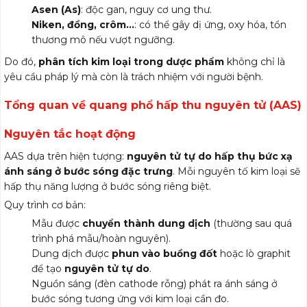
Asen (As)
: độc gan, nguy cơ ung thư.
Niken, đồng, crôm…
: có thể gây dị ứng, oxy hóa, tổn
thương mô nếu vượt ngưỡng.
Do đó,
phân tích kim loại trong dược phẩm
không chỉ là
yêu cầu pháp lý mà còn là trách nhiệm với người bệnh.
Tổng quan về quang phổ hấp thu nguyên tử (AAS)
Nguyên tắc hoạt động
AAS dựa trên hiện tượng:
nguyên tử tự do hấp thụ bức xạ
ánh sáng ở bước sóng đặc trưng
. Mỗi nguyên tố kim loại sẽ
hấp thụ năng lượng ở bước sóng riêng biệt.
Quy trình cơ bản:
Mẫu được
chuyển thành dung dịch
(thường sau quá
trình phá mẫu/hoàn nguyên).
Dung dịch được
phun vào buồng đốt
hoặc lò graphit
để tạo
nguyên tử tự do
.
Nguồn sáng (đèn cathode rỗng) phát ra ánh sáng ở
bước sóng tương ứng với kim loại cần đo.