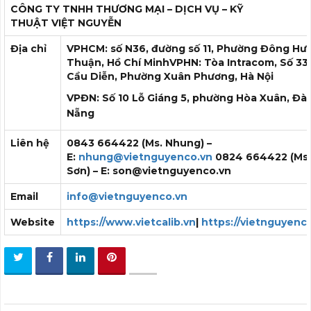
CÔNG TY TNHH THƯƠNG MẠI – DỊCH VỤ – KỸ
THUẬT
VIỆT NGUYỄN
Địa chỉ
VPHCM: số N36, đường số 11, Phường Đông Hư
Thuận, Hồ Chí Minh
VPHN: Tòa Intracom, Số 33
Cầu Diễn, Phường Xuân Phương, Hà Nội
VPĐN: Số 10 Lỗ Giáng 5, phường Hòa Xuân, Đà
Nẵng
Liên hệ
0843 664422 (Ms. Nhung) –
E:
nhung@vietnguyenco.vn
0824 664422 (Ms
Sơn) – E: son@vietnguyenco.vn
Email
info@vietnguyenco.vn
Website
https://www.vietcalib.vn
|
https://vietnguyenc