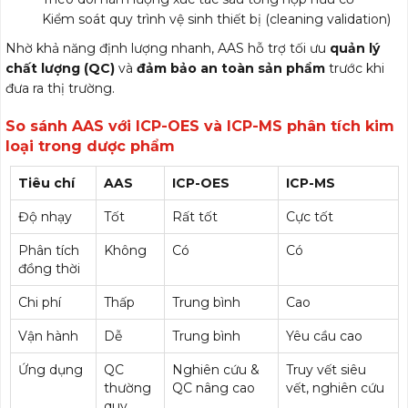
Kiểm soát quy trình vệ sinh thiết bị (cleaning validation)
Nhờ khả năng định lượng nhanh, AAS hỗ trợ tối ưu
quản lý
chất lượng (QC)
và
đảm bảo an toàn sản phẩm
trước khi
đưa ra thị trường.
So sánh AAS với ICP-OES và ICP-MS phân tích kim
loại trong dược phẩm
Tiêu chí
AAS
ICP-OES
ICP-MS
Độ nhạy
Tốt
Rất tốt
Cực tốt
Phân tích
Không
Có
Có
đồng thời
Chi phí
Thấp
Trung bình
Cao
Vận hành
Dễ
Trung bình
Yêu cầu cao
Ứng dụng
QC
Nghiên cứu &
Truy vết siêu
thường
QC nâng cao
vết, nghiên cứu
quy