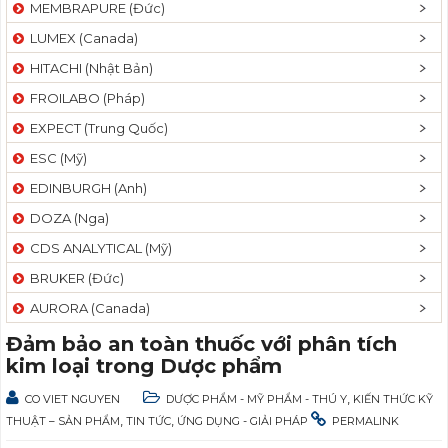
MEMBRAPURE (Đức)
LUMEX (Canada)
HITACHI (Nhật Bản)
FROILABO (Pháp)
EXPECT (Trung Quốc)
ESC (Mỹ)
EDINBURGH (Anh)
DOZA (Nga)
CDS ANALYTICAL (Mỹ)
BRUKER (Đức)
AURORA (Canada)
Đảm bảo an toàn thuốc với phân tích
kim loại trong Dược phẩm
,
CO VIET NGUYEN
DƯỢC PHẨM - MỸ PHẨM - THÚ Y
KIẾN THỨC KỸ
,
,
THUẬT – SẢN PHẨM
TIN TỨC
ỨNG DỤNG - GIẢI PHÁP
PERMALINK