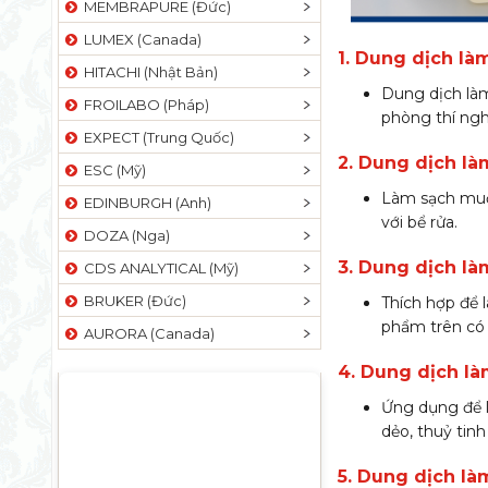
MEMBRAPURE (Đức)
LUMEX (Canada)
1. Dung dịch là
HITACHI (Nhật Bản)
Dung dịch làm
FROILABO (Pháp)
phòng thí ngh
EXPECT (Trung Quốc)
2. Dung dịch l
ESC (Mỹ)
Làm sạch muỗn
EDINBURGH (Anh)
với bể rửa.
DOZA (Nga)
3. Dung dịch l
CDS ANALYTICAL (Mỹ)
BRUKER (Đức)
Thích hợp để 
phẩm trên có 
AURORA (Canada)
4. Dung dịch l
Ứng dụng để l
dẻo, thuỷ tinh
5. Dung dịch l