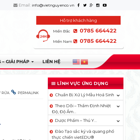
Email:
info@vietnguyenco.vn
Hỗ trợ khách hàng
0785 664422
Miền Bắc
0785 664422
Miền Nam
 – GIẢI PHÁP
LIÊN HỆ
LĨNH VỰC ỨNG DỤNG
.
Y RỬA
PERMALINK
Chuẩn Bị Xử Lý Mẫu Hoá Sinh
Theo Dõi – Thẩm Định Nhiệt
Độ, Độ Ẩm…
Dược Phẩm – Thú Y…
Đào Tạo sắc ký và quang phổ
thực chiến vietEDU®