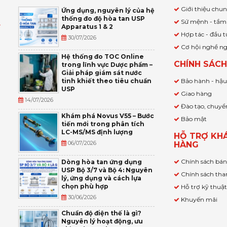
Giới thiệu chu
Ứng dụng, nguyên lý của hệ
thống đo độ hòa tan USP
Sứ mệnh - tầm
Apparatus 1 & 2
Ỹ
Hợp tác - đầu t
30/07/2026
Cơ hội nghề n
,
Hệ thống đo TOC Online
CHÍNH SÁC
trong lĩnh vực Dược phẩm –
P
Giải pháp giám sát nước
tinh khiết theo tiêu chuẩn
Bảo hành - hậ
USP
Giao hàng
14/07/2026
Đào tạo, chuyể
Khám phá Novus V55 – Bước
Bảo mật
tiến mới trong phân tích
LC-MS/MS định lượng
HỖ TRỢ KH
06/07/2026
HÀNG
Chính sách bá
Dòng hòa tan ứng dụng
USP Bộ 3/7 và Bộ 4: Nguyên
Chính sách tha
lý, ứng dụng và cách lựa
chọn phù hợp
Hỗ trợ kỹ thuậ
30/06/2026
Khuyến mãi
Chuẩn độ điện thế là gì?
Nguyên lý hoạt động, ưu