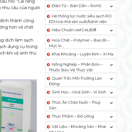
âu nói: “Cái răng
Điện Tử – Bán Dẫn – RoHS
g nhu cầu của người
Hệ thống lọc nước siêu sạch RO
 định thành công
EDI​​ toà nhà sản xuất/bệnh viện
tưởng hơn về chất
Hiệu Chuẩn vietCALIB®
ng dịch làm sạch
Hoá Chất – Polymer – Bao Bì –
Mực In…
sạch dụng cụ trong
ch khi vệ sinh thủ
Khai Khoáng – Luyện Kim – Xi Mạ
Nông Nghiệp – Phân Bón –
Thuốc Bảo Vệ Thực Vật
Quan Trắc Môi Trường Lao
Động
Sinh Học – Hoá Sinh – Vi Sinh
Thức Ăn Chăn Nuôi – Thuỷ
Sản
Thực Phẩm – Đồ Uống
Vật Liệu – Khoáng Sản – Khai