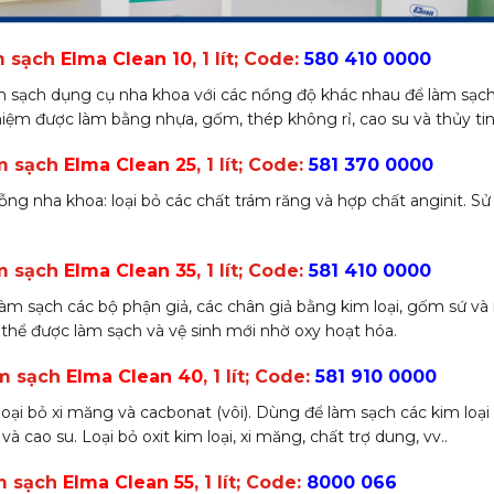
m sạch
Elma Clean 10
, 1 lít; Code:
580 410 0000
 sạch dụng cụ nha khoa với các nồng độ khác nhau để làm sạch 
iệm được làm bằng nhựa, gốm, thép không rỉ, cao su và thủy tin
àm sạch
Elma Clean 25
, 1 lít; Code:
581 370 0000
g nha khoa: loại bỏ các chất trám răng và hợp chất anginit. S
àm sạch
Elma Clean 35
, 1 lít; Code:
581 410 0000
làm sạch các bộ phận giả, các chân giả bằng kim loại, gốm sứ và
thể được làm sạch và vệ sinh mới nhờ oxy hoạt hóa.
àm sạch
Elma Clean 40
, 1 lít; Code:
581 910 0000
oại bỏ xi măng và cacbonat (vôi). Dùng để làm sạch các kim loại
 và cao su. Loại bỏ oxit kim loại, xi măng, chất trợ dung, vv..
àm sạch
Elma Clean 55
, 1 lít; Code:
8000 066