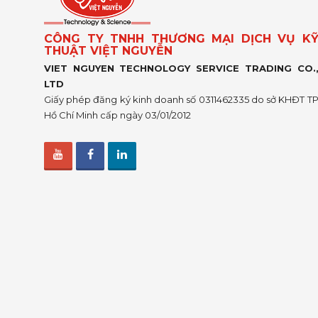
CÔNG TY TNHH THƯƠNG MẠI DỊCH VỤ K
THUẬT VIỆT NGUYỄN
VIET NGUYEN TECHNOLOGY SERVICE TRADING CO.
LTD
Giấy phép đăng ký kinh doanh số 0311462335 do sở KHĐT T
Hồ Chí Minh cấp ngày 03/01/2012