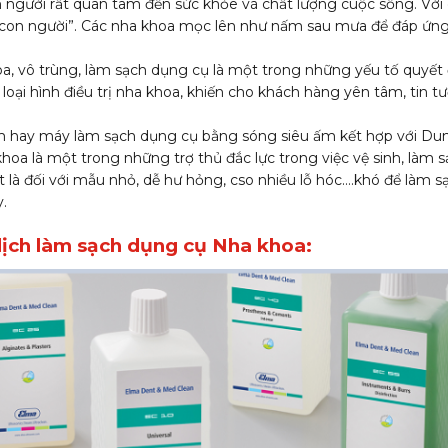
 người rất quan tâm đến sức khỏe và chất lượng cuộc sống. Với c
c con người”. Các nha khoa mọc lên như nấm sau mưa để đáp ứn
a, vô trùng, làm sạch dụng cụ là một trong những yếu tố quyết
 loại hình điều trị nha khoa, khiến cho khách hàng yên tâm, tin 
m hay máy làm sạch dụng cụ bằng sóng siêu ấm kết hợp với Du
hoa là một trong những trợ thủ đắc lực trong việc vệ sinh, làm 
 là đối với mẫu nhỏ, dễ hư hỏng, cso nhiều lỗ hóc….khó để làm sạ
.
ịch làm sạch dụng cụ Nha khoa: