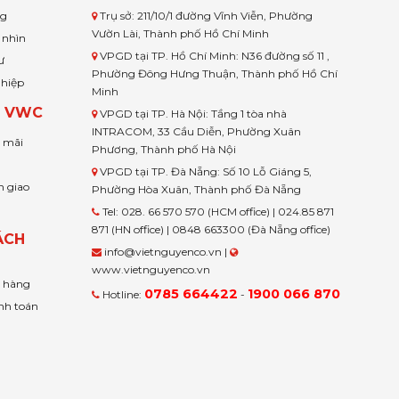
ng
Trụ sở: 211/10/1 đường Vĩnh Viễn, Phường
Vườn Lài, Thành phố Hồ Chí Minh
 nhìn
VPGD tại TP. Hồ Chí Minh: N36 đường số 11 ,
ư
Phường Đông Hưng Thuận, Thành phố Hồ Chí
ghiệp
Minh
H VWC
VPGD tại TP. Hà Nội: Tầng 1 tòa nhà
INTRACOM, 33 Cầu Diễn, Phường Xuân
u mãi
Phương, Thành phố Hà Nội
VPGD tại TP. Đà Nẵng: Số 10 Lỗ Giáng 5,
n giao
Phường Hòa Xuân, Thành phố Đà Nẵng
Tel: 028. 66 570 570 (HCM office) | 024.85 871
871 (HN office) | 0848 663300 (Đà Nẵng office)
ÁCH
info@vietnguyenco.vn |
www.vietnguyenco.vn
n hàng
0785 664422
1900 066 870
Hotline:
-
nh toán
t