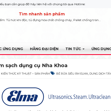
 giúp đỡ hãy liên hệ với chúng tôi qua Hotline: 0932 664422
Tìm nhanh sản phẩm
iếm: Tủ hút khí độc, tủ đựng hóa chất chống cháy, Pallet chống tràn...
ỰC ỨNG DỤNG
HÃNG ĐẠI DIỆN
TIN TỨC
ỨNG DỤNG
àm sạch dụng cụ Nha Khoa
,
KIẾN THỨC KỸ THUẬT – SẢN PHẨM
BỂ RỬA SIÊU ÂM ELMA
DUNG DỊCH TẨ