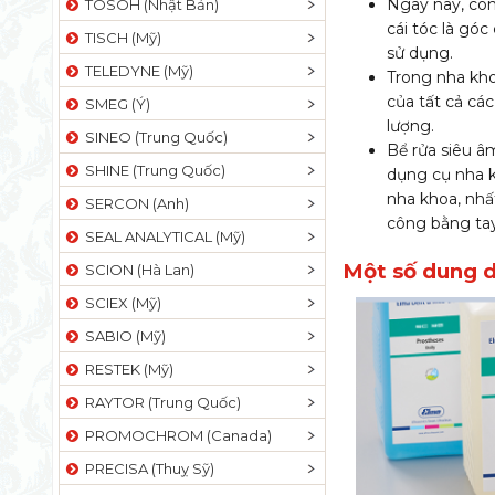
Ngày nay, con
TOSOH (Nhật Bản)
cái tóc là gó
TISCH (Mỹ)
sử dụng.
TELEDYNE (Mỹ)
Trong nha kho
của tất cả các
SMEG (Ý)
lượng.
SINEO (Trung Quốc)
Bể rửa siêu â
SHINE (Trung Quốc)
dụng cụ nha k
nha khoa, nhất
SERCON (Anh)
công bằng tay
SEAL ANALYTICAL (Mỹ)
Một số dung d
SCION (Hà Lan)
SCIEX (Mỹ)
SABIO (Mỹ)
RESTEK (Mỹ)
RAYTOR (Trung Quốc)
PROMOCHROM (Canada)
PRECISA (Thuỵ Sỹ)