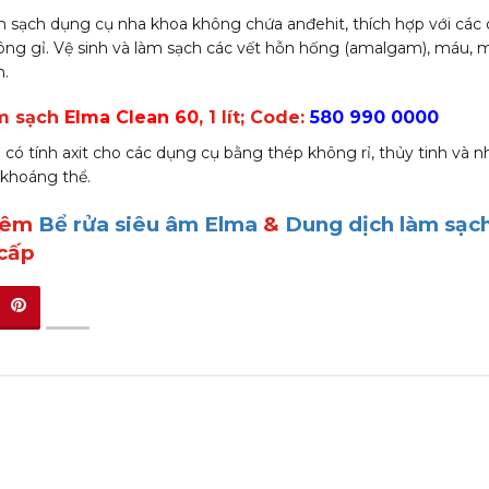
 sạch dụng cụ nha khoa không chứa anđehit, thích hợp với các
ng gỉ. Vệ sinh và làm sạch các vết hỗn hống (amalgam), máu, mô,
.
àm sạch
Elma Clean 60
, 1 lít; Code:
580 990 0000
 có tính axit cho các dụng cụ bằng thép không rỉ, thủy tinh và n
 khoáng thể.
hêm
Bể rửa siêu âm Elma
&
Dung dịch làm sạc
cấp