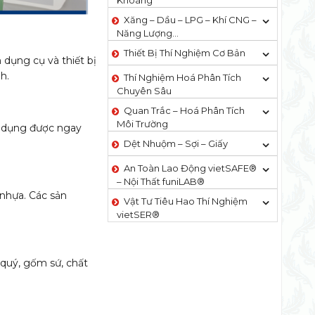
Khoáng
Xăng – Dầu – LPG – Khí CNG –
Năng Lượng…
Thiết Bị Thí Nghiệm Cơ Bản
dụng cụ và thiết bị
h.
Thí Nghiệm Hoá Phân Tích
Chuyên Sâu
Quan Trắc – Hoá Phân Tích
Môi Trường
ử dụng được ngay
Dệt Nhuộm – Sợi – Giấy
An Toàn Lao Động vietSAFE®
– Nội Thất funiLAB®
 nhựa. Các sản
Vật Tư Tiêu Hao Thí Nghiệm
vietSER®
 quý, gốm sứ, chất