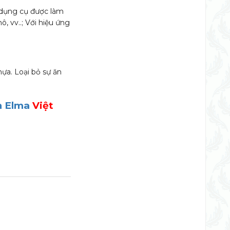
 dụng cụ được làm
 vv..; Với hiệu ứng
hựa. Loại bỏ sự ăn
h Elma
Việt