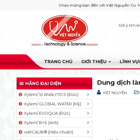
Chào mừng bạn đến với Việt Nguyễn Co. Nếu bạn cần
Gợi ý tìm k
TRANG CHỦ
GIỚI THIỆU
LĨNH V
Dung dịch l
HÃNG ĐẠI DIỆN
VIỆT NGUYỄN
Xylem/ SI ANALYTICS (Đức)
Xylem/ GLOBAL WATER (Mỹ)
Xylem/ EVOQUA (Đức)
Xylem/ B+S (Anh)
vietCALIB® (Hiệu chuẩn)