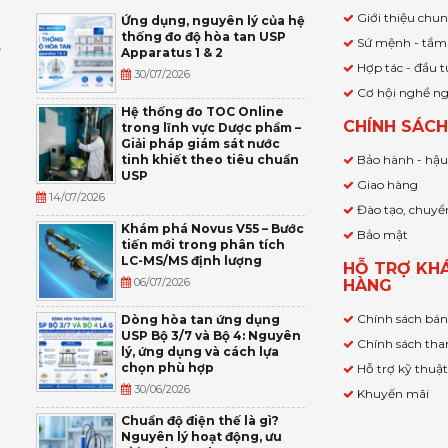
Giới thiệu chu
Ứng dụng, nguyên lý của hệ
thống đo độ hòa tan USP
Sứ mệnh - tầm
Apparatus 1 & 2
Ỹ
Hợp tác - đầu t
30/07/2026
Cơ hội nghề n
,
Hệ thống đo TOC Online
CHÍNH SÁC
trong lĩnh vực Dược phẩm –
P
Giải pháp giám sát nước
tinh khiết theo tiêu chuẩn
Bảo hành - hậ
USP
Giao hàng
14/07/2026
Đào tạo, chuyể
Khám phá Novus V55 – Bước
Bảo mật
tiến mới trong phân tích
LC-MS/MS định lượng
HỖ TRỢ KH
06/07/2026
HÀNG
Chính sách bá
Dòng hòa tan ứng dụng
USP Bộ 3/7 và Bộ 4: Nguyên
Chính sách tha
lý, ứng dụng và cách lựa
chọn phù hợp
Hỗ trợ kỹ thuậ
30/06/2026
Khuyến mãi
Chuẩn độ điện thế là gì?
Nguyên lý hoạt động, ưu