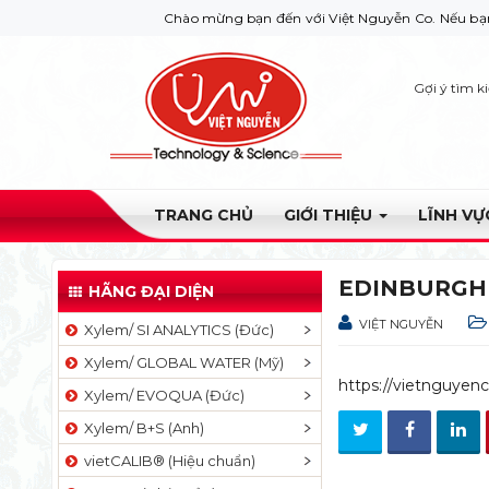
Chào mừng bạn đến với Việt Nguyễn Co. Nếu bạn cần giúp 
Gợi ý tìm k
TRANG CHỦ
GIỚI THIỆU
LĨNH V
EDINBURGH
HÃNG ĐẠI DIỆN
VIỆT NGUYỄN
Xylem/ SI ANALYTICS (Đức)
Xylem/ GLOBAL WATER (Mỹ)
https://vietnguyen
Xylem/ EVOQUA (Đức)
Xylem/ B+S (Anh)
vietCALIB® (Hiệu chuẩn)