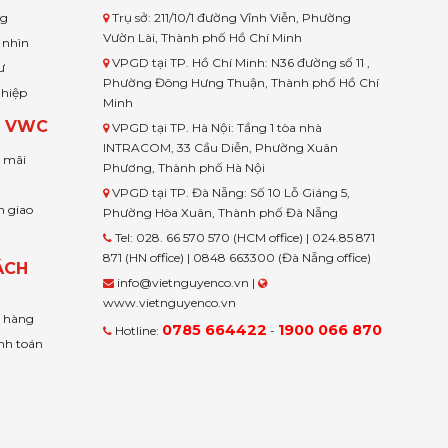
ng
Trụ sở: 211/10/1 đường Vĩnh Viễn, Phường
Vườn Lài, Thành phố Hồ Chí Minh
 nhìn
VPGD tại TP. Hồ Chí Minh: N36 đường số 11 ,
ư
Phường Đông Hưng Thuận, Thành phố Hồ Chí
ghiệp
Minh
H VWC
VPGD tại TP. Hà Nội: Tầng 1 tòa nhà
INTRACOM, 33 Cầu Diễn, Phường Xuân
u mãi
Phương, Thành phố Hà Nội
VPGD tại TP. Đà Nẵng: Số 10 Lỗ Giáng 5,
n giao
Phường Hòa Xuân, Thành phố Đà Nẵng
Tel: 028. 66 570 570 (HCM office) | 024.85 871
871 (HN office) | 0848 663300 (Đà Nẵng office)
ÁCH
info@vietnguyenco.vn |
www.vietnguyenco.vn
n hàng
0785 664422
1900 066 870
Hotline:
-
nh toán
t