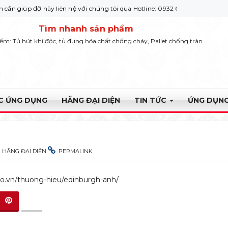
đỡ hãy liên hệ với chúng tôi qua Hotline: 0932 664422
Tìm nhanh sản phẩm
iếm: Tủ hút khí độc, tủ đựng hóa chất chống cháy, Pallet chống tràn...
ỰC ỨNG DỤNG
HÃNG ĐẠI DIỆN
TIN TỨC
ỨNG DỤNG
HÃNG ĐẠI DIỆN
PERMALINK
co.vn/thuong-hieu/edinburgh-anh/