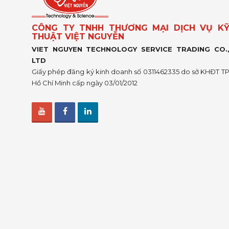
CÔNG TY TNHH THƯƠNG MẠI DỊCH VỤ K
THUẬT VIỆT NGUYỄN
VIET NGUYEN TECHNOLOGY SERVICE TRADING CO.
LTD
Giấy phép đăng ký kinh doanh số 0311462335 do sở KHĐT T
Hồ Chí Minh cấp ngày 03/01/2012