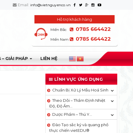
Email:
info@vietnguyenco.vn
Hỗ trợ khách hàng
0785 664422
Miền Bắc
0785 664422
Miền Nam
 – GIẢI PHÁP
LIÊN HỆ
LĨNH VỰC ỨNG DỤNG
Chuẩn Bị Xử Lý Mẫu Hoá Sinh
Theo Dõi – Thẩm Định Nhiệt
Độ, Độ Ẩm…
Dược Phẩm – Thú Y…
Đào Tạo sắc ký và quang phổ
thực chiến vietEDU®