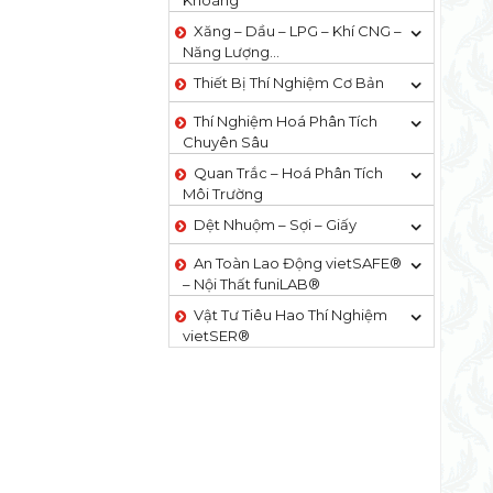
Khoáng
Xăng – Dầu – LPG – Khí CNG –
Năng Lượng…
Thiết Bị Thí Nghiệm Cơ Bản
Thí Nghiệm Hoá Phân Tích
Chuyên Sâu
Quan Trắc – Hoá Phân Tích
Môi Trường
Dệt Nhuộm – Sợi – Giấy
An Toàn Lao Động vietSAFE®
– Nội Thất funiLAB®
Vật Tư Tiêu Hao Thí Nghiệm
vietSER®