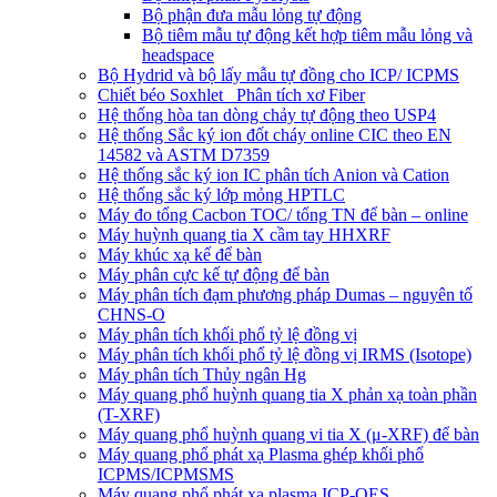
Bộ phận đưa mẫu lỏng tự động
Bộ tiêm mẫu tự động kết hợp tiêm mẫu lỏng và
headspace
Bộ Hydrid và bộ lấy mẫu tự đồng cho ICP/ ICPMS
Chiết béo Soxhlet_ Phân tích xơ Fiber
Hệ thống hòa tan dòng chảy tự động theo USP4
Hệ thống Sắc ký ion đốt cháy online CIC theo EN
14582 và ASTM D7359
Hệ thống sắc ký ion IC phân tích Anion và Cation
Hệ thống sắc ký lớp mỏng HPTLC
Máy đo tổng Cacbon TOC/ tổng TN để bàn – online
Máy huỳnh quang tia X cầm tay HHXRF
Máy khúc xạ kế để bàn
Máy phân cực kế tự động để bàn
Máy phân tích đạm phương pháp Dumas – nguyên tố
CHNS-O
Máy phân tích khối phổ tỷ lệ đồng vị
Máy phân tích khối phổ tỷ lệ đồng vị IRMS (Isotope)
Máy phân tích Thủy ngân Hg
Máy quang phổ huỳnh quang tia X phản xạ toàn phần
(T-XRF)
Máy quang phổ huỳnh quang vi tia X (μ-XRF) để bàn
Máy quang phổ phát xạ Plasma ghép khối phổ
ICPMS/ICPMSMS
Máy quang phổ phát xạ plasma ICP-OES