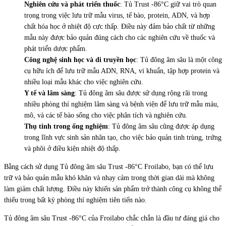
Nghiên cứu và phát triển thuốc
: Tủ Trust -86°C giữ vai trò quan
trọng trong việc lưu trữ mẫu virus, tế bào, protein, ADN, và hợp
chất hóa học ở nhiệt độ cực thấp. Điều này đảm bảo chất từ những
mẫu này được bảo quản đúng cách cho các nghiên cứu về thuốc và
phát triển dược phẩm.
Công nghệ sinh học và di truyền học
: Tủ đông âm sâu là một công
cụ hữu ích để lưu trữ mẫu ADN, RNA, vi khuẩn, tập hợp protein và
nhiều loại mẫu khác cho việc nghiên cứu.
Y tế và lâm sàng
: Tủ đông âm sâu được sử dụng rộng rãi trong
nhiều phòng thí nghiệm lâm sàng và bệnh viện để lưu trữ mẫu máu,
mô, và các tế bào sống cho việc phân tích và nghiên cứu.
Thụ tinh trong ống nghiệm
: Tủ đông âm sâu cũng được áp dụng
trong lĩnh vực sinh sản nhân tạo, cho việc bảo quản tinh trùng, trứng
và phôi ở điều kiện nhiệt độ thấp.
Bằng cách sử dụng Tủ đông âm sâu Trust -86°C Froilabo, bạn có thể lưu
trữ và bảo quản mẫu khó khăn và nhạy cảm trong thời gian dài mà không
làm giảm chất lượng. Điều này khiến sản phẩm trở thành công cụ không thể
thiếu trong bất kỳ phòng thí nghiệm tiên tiến nào.
Tủ đông âm sâu Trust -86°C của Froilabo chắc chắn là đầu tư đáng giá cho