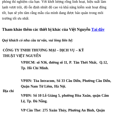
phòng thí nghiệm của bạn. Với khởi lượng rỗng linh hoạt, hiệu suất làm
lạnh vượt trội, độ ổn định nhiệt độ cao và khả năng kiểm soát hoạt động
tốt, bạn sẽ yên tâm rằng mẫu của mình đang được bảo quản trong môi
trường tối ưu nhất.
Tham khảo thêm các thiết bị khác của Việt Nguyễn
Tại đây
Quý khách có nhu cầu tư vấn, vui lòng liên hệ:
CÔNG TY TNHH THƯƠNG MẠI – DỊCH VỤ – KỸ
THUẬT
VIỆT NGUYỄN
VPHCM: số N36, đường số 11, P. Tân Thới Nhất, Q.12,
Tp. Hồ Chí Minh.
VPHN: Tòa Intracom, Số 33 Cầu Diễn, Phường Cầu Diễn,
Quận Nam Từ Liêm, Hà Nội.
Địa chỉ
VPĐN: Số 10 Lỗ Giáng 5, phường Hòa Xuân, quận Cẩm
Lệ, Tp. Đà Nẵng.
VP Cần Thơ: 275 Xuân Thủy, Phường An Bình, Quận