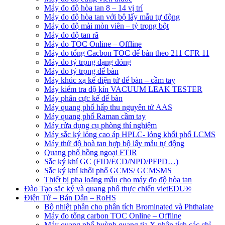
Máy đo độ hòa tan 8 – 14 vị trí
Máy đo độ hòa tan với bộ lấy mẫu tự động
Máy đo độ mài mòn viên – tỷ trọng bột
Máy đo độ tan rã
Máy đo TOC Online – Offline
Máy đo tổng Cacbon TOC để bàn theo 211 CFR 11
Máy đo tỷ trọng dạng đóng
Máy đo tỷ trọng để bàn
Máy khúc xạ kế điện tử để bàn – cầm tay
Máy kiểm tra độ kín VACUUM LEAK TESTER
Máy phân cực kế để bàn
Máy quang phổ hấp thu nguyên tử AAS
Máy quang phổ Raman cầm tay
Máy rửa dụng cụ phòng thí nghiệm
Máy sắc ký lỏng cao áp HPLC- lỏng khối phổ LCMS
Máy thử độ hoà tan hợp bộ lấy mẫu tự động
Quang phổ hồng ngoại FTIR
Sắc ký khí GC (FID/ECD/NPD/PFPD…)
Sắc ký khí khối phổ GCMS/ GCMSMS
Thiết bị pha loãng mẫu cho máy đo độ hòa tan
Đào Tạo sắc ký và quang phổ thực chiến vietEDU®
Điện Tử – Bán Dẫn – RoHS
Bộ nhiệt phân cho phân tích Brominated và Phthalate
Máy đo tổng carbon TOC Online – Offline
Máy quang phổ huỳnh quang tia X phân tích các chỉ