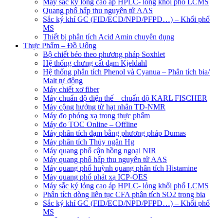
Máy sắc ký lỏng cao áp HPLC- lỏng khối phổ LCMS
Quang phổ hấp thu nguyên tử AAS
Sắc ký khí GC (FID/ECD/NPD/PFPD…) – Khối phổ
MS
Thiết bị phân tích Acid Amin chuyên dụng
Thực Phẩm – Đồ Uống
Bộ chiết béo theo phương pháp Soxhlet
Hệ thống chưng cất đạm Kjeldahl
Hệ thống phân tích Phenol và Cyanua – Phân tích bia/
Malt tự động
Máy chiết xơ fiber
Máy chuẩn độ điện thế – chuẩn độ KARL FISCHER
Máy cộng hưởng từ hạt nhân TD-NMR
Máy đo phóng xạ trong thực phẩm
Máy đo TOC Online – Offline
Máy phân tích đạm bằng phương pháp Dumas
Máy phân tích Thủy ngân Hg
Máy quang phổ cận hồng ngoại NIR
Máy quang phổ hấp thu nguyên tử AAS
Máy quang phổ huỳnh quang phân tích Histamine
Máy quang phổ phát xạ ICP-OES
Máy sắc ký lỏng cao áp HPLC- lỏng khối phổ LCMS
Phân tích dòng liên tục CFA phân tích SO2 trong bia
Sắc ký khí GC (FID/ECD/NPD/PFPD…) – Khối phổ
MS