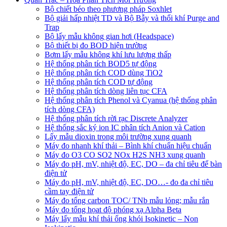
Bộ chiết béo theo phương pháp Soxhlet
Bộ giải hấp nhiệt TD và Bộ Bẫy và thổi khí Purge and
Trap
Bộ lấy mẫu không gian hơi (Headspace)
Bộ thiết bị đo BOD hiện trường
Bơm lấy mẫu không khí lưu lượng thấp
Hệ thống phân tích BOD5 tự động
Hệ thống phân tích COD dùng TiO2
Hệ thống phân tích COD tự động
Hệ thống phân tích dòng liên tục CFA
Hệ thống phân tích Phenol và Cyanua (hệ thống phân
tích dòng CFA)
Hệ thống phân tích rời rạc Discrete Analyzer
Hệ thống sắc ký ion IC phân tích Anion và Cation
Lấy mẫu dioxin trong môi trường xung quanh
Máy đo nhanh khí thải – Bình khí chuẩn hiệu chuẩn
Máy đo O3 CO SO2 NOx H2S NH3 xung quanh
Máy đo pH, mV, nhiệt độ, EC, DO – đa chỉ tiêu để bàn
điện tử
Máy đo pH, mV, nhiệt độ, EC, DO…- đo đa chỉ tiêu
cầm tay điện tử
Máy đo tổng carbon TOC/ TNb mẫu lỏng; mẫu rắn
Máy đo tổng họat độ phóng xạ Alpha Beta
Máy lấy mẫu khí thải ống khói Isokinetic – Non