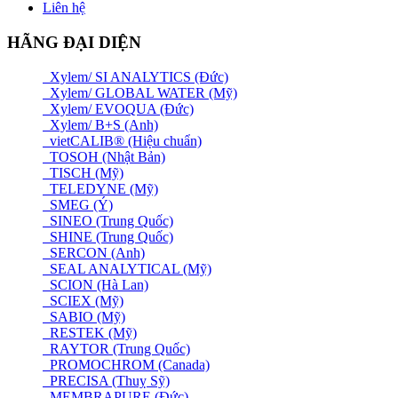
Liên hệ
HÃNG ĐẠI DIỆN
Xylem/ SI ANALYTICS (Đức)
Xylem/ GLOBAL WATER (Mỹ)
Xylem/ EVOQUA (Đức)
Xylem/ B+S (Anh)
vietCALIB® (Hiệu chuẩn)
TOSOH (Nhật Bản)
TISCH (Mỹ)
TELEDYNE (Mỹ)
SMEG (Ý)
SINEO (Trung Quốc)
SHINE (Trung Quốc)
SERCON (Anh)
SEAL ANALYTICAL (Mỹ)
SCION (Hà Lan)
SCIEX (Mỹ)
SABIO (Mỹ)
RESTEK (Mỹ)
RAYTOR (Trung Quốc)
PROMOCHROM (Canada)
PRECISA (Thuỵ Sỹ)
MEMBRAPURE (Đức)