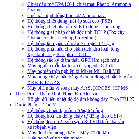
Chiết dầu mỡ EPA1664_chiết mẫu Phenol Ammonia
Cyanua…
chiết xác định tổng Phenol/ Ammonia…
Hệ thống chiết dung môi áp suất cao (PSE)
Hệ thống chiết pha rắn SPE tự động – thủ công
Hệ thống giải pháp chiết độc tính TCLP (Toxicity
Characteristic Leaching Procedure)
Hệ thống làm giàu cô mẫu Nitrogen tự động
Hệ thống phá mẫu cho phân tích kim loại, tổng
Kjeldahl, tổng Photpho, COD…
Hệ thống sắc ký thẩm thấu GPC làm sạch mẫu
Máy nghiền mẫu lạnh sâu Cryogenic Grinder
Máy nghiền trộn nghiền bi Mixer Mill Ball Mill
Máy nung chảy mẫu bằng điện tự động chuẩn bị mẫu
XRF/ ICP/ AAS
Máy phá mẫu vi sóng máy AAS, ICPOES; ICPMS
Theo Dõi – Thẩm Định Nhiệt Độ, Độ Ẩm…
Bộ ghi dữ liệu nhiệt độ độ ẩm không dây Ebro EBI 25
Dược Phẩm – Thú Y…
Hệ thống chuẩn bị môi trường tự động
Hệ thống hòa tan dòng chảy tự động theo USP4
Hệ thống lọc nước siêu sạch RO EDI​​ toà nhà sản
xuất/bệnh viện
Máy đo điểm nóng chảy – Máy đô độ kín
Máy đo độ cứng viên thuốc