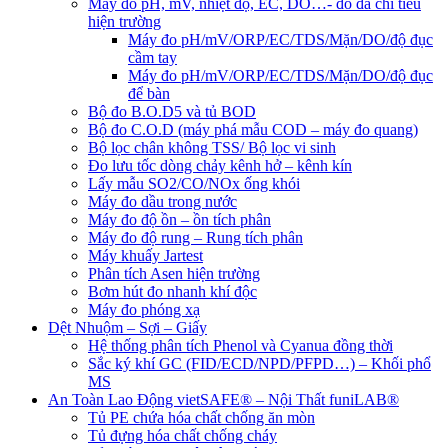
Máy đo pH, mV, nhiệt độ, EC, DO…- đo đa chỉ tiêu
hiện trường
Máy đo pH/mV/ORP/EC/TDS/Mặn/DO/độ đục
cầm tay
Máy đo pH/mV/ORP/EC/TDS/Mặn/DO/độ đục
để bàn
Bộ đo B.O.D5 và tủ BOD
Bộ đo C.O.D (máy phá mẫu COD – máy đo quang)
Bộ lọc chân không TSS/ Bộ lọc vi sinh
Đo lưu tốc dòng chảy kênh hở – kênh kín
Lấy mẫu SO2/CO/NOx ống khói
Máy đo dầu trong nước
Máy đo độ ồn – ồn tích phân
Máy đo độ rung – Rung tích phân
Máy khuấy Jartest
Phân tích Asen hiện trường
Bơm hút đo nhanh khí độc
Máy đo phóng xạ
Dệt Nhuộm – Sợi – Giấy
Hệ thống phân tích Phenol và Cyanua đồng thời
Sắc ký khí GC (FID/ECD/NPD/PFPD…) – Khối phổ
MS
An Toàn Lao Động vietSAFE® – Nội Thất funiLAB®
Tủ PE chứa hóa chất chống ăn mòn
Tủ đựng hóa chất chống cháy