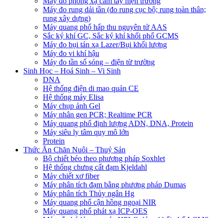
Máy đo phóng xạ cầm tay hiện trường
Máy đo rung dải tần (đo rung cục bộ; rung toàn thân;
rung xây dựng)
Máy quang phổ hấp thu nguyên tử AAS
Sắc ký khí GC, Sắc ký khí khối phổ GCMS
Máy đo bụi tán xạ Lazer/Bụi khối lượng
Máy đo vi khí hậu
Máy đo tần số sóng – điện từ trường
Sinh Học – Hoá Sinh – Vi Sinh
DNA
Hệ thống điện di mao quản CE
Hệ thống máy Elisa
Máy chụp ảnh Gel
Máy nhân gen PCR; Realtime PCR
Máy quang phổ định lượng ADN, DNA, Protein
Máy siêu ly tâm quy mô lớn
Protein
Thức Ăn Chăn Nuôi – Thuỷ Sản
Bộ chiết béo theo phương pháp Soxhlet
Hệ thống chưng cất đạm Kjeldahl
Máy chiết xơ fiber
Máy phân tích đạm bằng phương pháp Dumas
Máy phân tích Thủy ngân Hg
Máy quang phổ cận hồng ngoại NIR
Máy quang phổ phát xạ ICP-OES