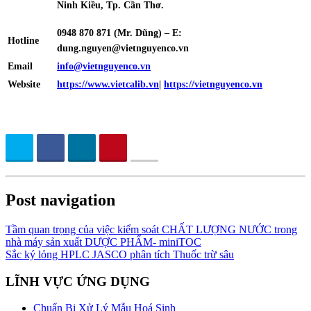
Ninh Kiều, Tp. Cần Thơ.
0948 870 871
(Mr. Dũng) – E:
Hotline
dung.nguyen@vietnguyenco.vn
Email
info@vietnguyenco.vn
Website
https://www.vietcalib.vn
|
https://vietnguyenco.vn
Post navigation
Tầm quan trọng của việc kiểm soát CHẤT LƯỢNG NƯỚC trong
nhà máy sản xuất DƯỢC PHẨM- miniTOC
Sắc ký lỏng HPLC JASCO phân tích Thuốc trừ sâu
LĨNH VỰC ỨNG DỤNG
Chuẩn Bị Xử Lý Mẫu Hoá Sinh