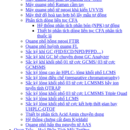
Máy quang phổ Raman cầm tay
Máy quang phổ tử ngoại khả kiến UVVIS
Máy thử độ hoà tan hợp bộ lấy mẫu tự động
Phân tích dòng liên tục CFA
Hệ thống phân tích phân bón (NPK) tự động
Thiết bị phân tích dòng liên tục CFA phân tích
thuốc lá
Quang phổ hồng ngoại FTIR
Quang phổ huỳnh quang FL
Sắc ký khí GC (FID/ECD/NPD/PFPD…)
Sắc ký khí GC hệ chuyên dụng GC Analyzer
Sắc ký khí khối phổ 01 tứ cực GCMS/ 03 tứ cực
GCMSMS
Sắc ký lỏng cao áp HPLC- lỏng khối phổ LCMS
Sắc ký lỏng điều chế (preparative chromatography)
Sắc ký lỏng khối phổ 03 tứ cực LCMSMS bẫy ion
tuyến tính QTRAP
Sắc ký lỏng khối phổ 03 tứ cực LCMSMS Triple Quad
Sắc ký lỏng khối phổ LCMS
Sắc ký lỏng khối phổ tứ cực kết hợp thời gian bay
UHPLC-QTOF
Thiết bị phân tích Acid Amin chuyên dụng
Hệ thống chưng cất đạm Kjeldahl
Quang phổ hấp thu nguyên tử AAS
Quan Trắc – Hoá Phân Tích Môi Trường