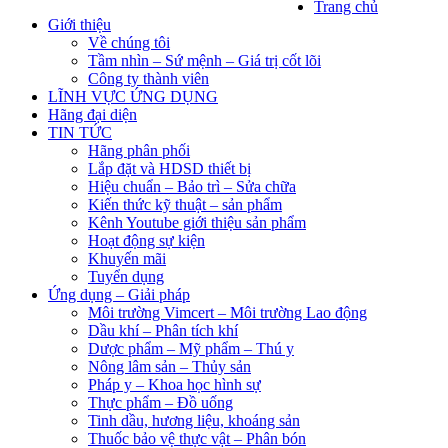
Trang chủ
Giới thiệu
Về chúng tôi
Tầm nhìn – Sứ mệnh – Giá trị cốt lõi
Công ty thành viên
LĨNH VỰC ỨNG DỤNG
Hãng đại diện
TIN TỨC
Hãng phân phối
Lắp đặt và HDSD thiết bị
Hiệu chuẩn – Bảo trì – Sửa chữa
Kiến thức kỹ thuật – sản phẩm
Kênh Youtube giới thiệu sản phẩm
Hoạt động sự kiện
Khuyến mãi
Tuyển dụng
Ứng dụng – Giải pháp
Môi trường Vimcert – Môi trường Lao động
Dầu khí – Phân tích khí
Dược phẩm – Mỹ phẩm – Thú y
Nông lâm sản – Thủy sản
Pháp y – Khoa học hình sự
Thực phẩm – Đồ uống
Tinh dầu, hương liệu, khoáng sản
Thuốc bảo vệ thực vật – Phân bón