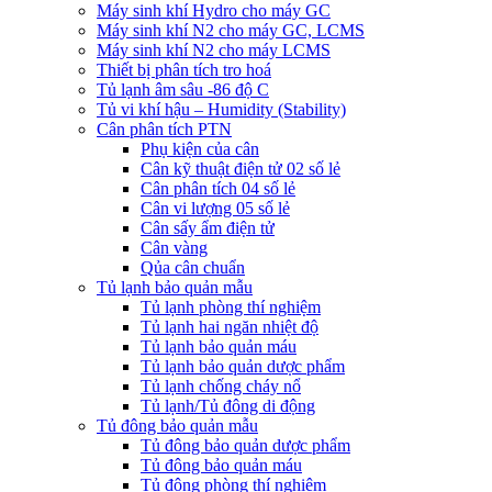
Máy sinh khí Hydro cho máy GC
Máy sinh khí N2 cho máy GC, LCMS
Máy sinh khí N2 cho máy LCMS
Thiết bị phân tích tro hoá
Tủ lạnh âm sâu -86 độ C
Tủ vi khí hậu – Humidity (Stability)
Cân phân tích PTN
Phụ kiện của cân
Cân kỹ thuật điện tử 02 số lẻ
Cân phân tích 04 số lẻ
Cân vi lượng 05 số lẻ
Cân sấy ẩm điện tử
Cân vàng
Qủa cân chuẩn
Tủ lạnh bảo quản mẫu
Tủ lạnh phòng thí nghiệm
Tủ lạnh hai ngăn nhiệt độ
Tủ lạnh bảo quản máu
Tủ lạnh bảo quản dược phẩm
Tủ lạnh chống cháy nổ
Tủ lạnh/Tủ đông di động
Tủ đông bảo quản mẫu
Tủ đông bảo quản dược phẩm
Tủ đông bảo quản máu
Tủ đông phòng thí nghiệm