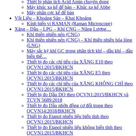
Thiết bị phân tích Acid Amin chuyên dụng
Máy khúc xạ kế để bàn – Khúc xạ kế Abbe
Máy phân cực kế để bàn
Vật Liệu – Khoáng Sản – Khai Khoáng
Kính hiển vi RAMAN (Raman Microscope)
Xăng – Dầu – LPG – Khí CNG – Năng Lượng…
Khí thiên nhiên nén (CNG)
Khí thiên nhiên nén (CNG) – Khí thiên nhiên hóa lỏng
(LNG)
Máy sắc ký khí GC trong phân tích khí – dầu khí – dầu
biến thế…
Thiết bị đo các chỉ tiêu của XĂNG E10 theo
QCVN1:2015/BKHCN
Thiết bị đo các chỉ tiêu của XĂNG E5 theo
QCVN1:2015/BKHCN
Thiết bị đo các chỉ tiêu của XĂNG KHÔNG CHÌ theo
QCVN1:2015/BKHCN
Thiết bị đo Dầu DO theo QCVN1:2015/BKHCN và
TCVN 5689:2018
Thiết bị đo Dầu nhờn động cơ đốt trong theo
QCVN14:2018/BKHCN
Thiết bị đo Etanol nhiên liệu biến tính theo
QCVN1:2015/BKHCN
Thiết bị đo Etanol nhiên liệu không biến tính theo
QCVN1:2015/BKHCN