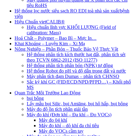
tiêu RoHS
Hệ thống lọc nước siêu sạch RO EDI​​ toà nhà sản xuất/bệnh
viện
Hiệu Chuẩn vietCALIB®
Hiệu chuẩn lĩnh vực KHỐI LƯỢNG (Field of
calibration: Mass)
Hoá Chất – Polymer – Bao Bì – Mực In…
Khai Khoáng – Luyện Kim – Xi Mạ
Nông Nghiệp – Phân Bón – Thuốc Bảo Vệ Thực Vật
Hệ thông phân tích kích thước hạt đất, phân tích sét
theo TCVN 6862-2012 (ISO 11277)
Hệ thống phân tích phân bón (NPK) tự động
Hệ thống Robot đo pH và độ dẫn trong đất và nước
Máy phân tích đạm Dumas – phân tích CHNSO
Sắc ký khí GC (FID/ECD/NPD/PFPD…) – Khối phổ
MS
Quan Trắc Môi Trường Lao Động
bụi bông
Lấy mẫu bụi Silic, bụi Amiăng, bụi hô hấp, bụi bông
Máy đo độ ồn tích phân giải tần
Máy đo khí (Đơn khí – Đa khí – Đo VOCs)
Máy đo 04 khí
Máy đo khí – dò khí đa chỉ tiêu
Máy đo VOCs cầm tay