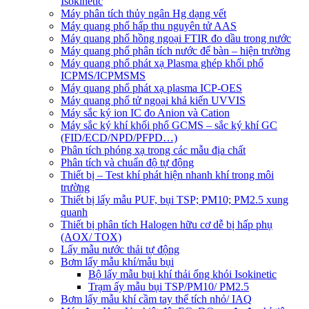
Isokinetic
Máy phân tích thủy ngân Hg dạng vết
Máy quang phổ hấp thu nguyên tử AAS
Máy quang phổ hồng ngoại FTIR đo dầu trong nước
Máy quang phổ phân tích nước để bàn – hiện trường
Máy quang phổ phát xạ Plasma ghép khối phổ
ICPMS/ICPMSMS
Máy quang phổ phát xạ plasma ICP-OES
Máy quang phổ tử ngoại khả kiến UVVIS
Máy sắc ký ion IC đo Anion và Cation
Máy sắc ký khí khối phổ GCMS – sắc ký khí GC
(FID/ECD/NPD/PFPD…)
Phân tích phóng xạ trong các mẫu địa chất
Phân tích và chuẩn độ tự động
Thiết bị – Test khí phát hiện nhanh khí trong môi
trường
Thiết bị lấy mẫu PUF, bụi TSP; PM10; PM2.5 xung
quanh
Thiết bị phân tích Halogen hữu cơ dễ bị hấp phụ
(AOX/ TOX)
Lấy mẫu nước thải tự động
Bơm lấy mẫu khí/mẫu bụi
Bộ lấy mẫu bụi khí thải ống khói Isokinetic
Trạm ấy mẫu bụi TSP/PM10/ PM2.5
Bơm lấy mẫu khí cầm tay thể tích nhỏ/ IAQ