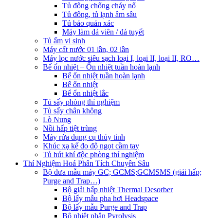
Tủ đông chống cháy nổ
Tủ đông, tủ lạnh âm sâu
Tủ bảo quản xác
Máy làm đá viên / đá tuyết
Tủ ấm vi sinh
Máy cất nước 01 lần, 02 lần
Máy lọc nước siêu sạch loại I, loại II, loại II, RO…
Bể ổn nhiệt – Ổn nhiệt tuần hoàn lạnh
Bể ổn nhiệt tuần hoàn lạnh
Bể ổn nhiệt
Bể ổn nhiệt lắc
Tủ sấy phòng thí nghiệm
Tủ sấy chân không
Lò Nung
Nồi hấp tiệt trùng
Máy rửa dụng cụ thủy tinh
Khúc xạ kế đo độ ngọt cầm tay
Tủ hút khí độc phòng thí nghiệm
Thí Nghiệm Hoá Phân Tích Chuyên Sâu
Bộ đưa mẫu máy GC; GCMS;GCMSMS (giải hấp;
Purge and Trap…)
Bộ giải hấp nhiệt Thermal Desorber
Bộ lấy mẫu pha hơi Headspace
Bộ lấy mẫu Purge and Trap
Bộ nhiệt phân Pyrolysis