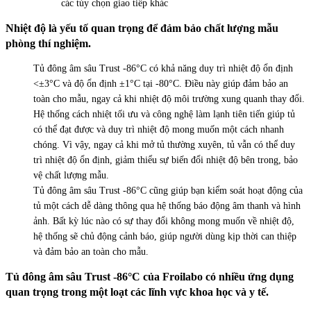
các tùy chọn giao tiếp khác
Nhiệt độ là yếu tố quan trọng để đảm bảo chất lượng mẫu
phòng thí nghiệm.
Tủ đông âm sâu Trust -86°C có khả năng duy trì nhiệt độ ổn định
<±3°C và độ ổn định ±1°C tại -80°C. Điều này giúp đảm bảo an
toàn cho mẫu, ngay cả khi nhiệt độ môi trường xung quanh thay đổi.
Hệ thống cách nhiệt tối ưu và công nghệ làm lạnh tiên tiến giúp tủ
có thể đạt được và duy trì nhiệt độ mong muốn một cách nhanh
chóng. Vì vậy, ngay cả khi mở tủ thường xuyên, tủ vẫn có thể duy
trì nhiệt độ ổn định, giảm thiểu sự biến đổi nhiệt độ bên trong, bảo
vệ chất lượng mẫu.
Tủ đông âm sâu Trust -86°C cũng giúp bạn kiểm soát hoạt động của
tủ một cách dễ dàng thông qua hệ thống báo động âm thanh và hình
ảnh. Bất kỳ lúc nào có sự thay đổi không mong muốn về nhiệt độ,
hệ thống sẽ chủ động cảnh báo, giúp người dùng kịp thời can thiệp
và đảm bảo an toàn cho mẫu.
Tủ đông âm sâu Trust -86°C của Froilabo có nhiều ứng dụng
quan trọng trong một loạt các lĩnh vực khoa học và y tế.