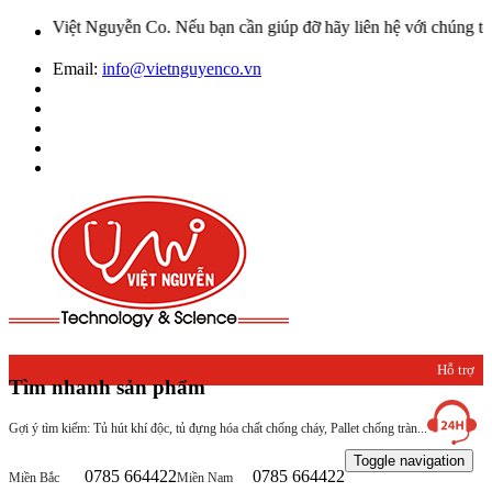
iệt Nguyễn Co. Nếu bạn cần giúp đỡ hãy liên hệ với chúng tôi qua H
Email:
info@vietnguyenco.vn
Hỗ trợ
Tìm nhanh sản phẩm
khách
Gợi ý tìm kiếm: Tủ hút khí độc, tủ đựng hóa chất chống cháy, Pallet chống tràn...
hàng
Toggle navigation
0785 664422
0785 664422
Miền Bắc
Miền Nam