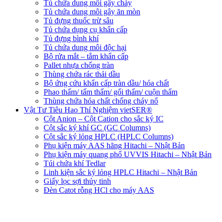
Tủ chứa dung môi gây cháy
Tủ chứa dung môi gây ăn mòn
Tủ đựng thuốc trừ sâu
Tủ chứa dụng cụ khẩn cấp
Tủ đựng bình khí
Tủ chứa dung môi độc hại
Bộ rửa mắt – tắm khẩn cấp
Pallet nhựa chống tràn
Thùng chứa rác thải dầu
Bộ ứng cứu khẩn cấp tràn dầu/ hóa chất
Phao thấm/ tấm thấm/ gối thấm/ cuộn thấm
Thùng chứa hóa chất chống cháy nổ
Vật Tư Tiêu Hao Thí Nghiệm vietSER®
Cột Anion – Cột Cation cho sắc ký IC
Cột sắc ký khí GC (GC Columns)
Cột sắc ký lỏng HPLC (HPLC Columns)
Phụ kiện máy AAS hãng Hitachi – Nhật Bản
Phụ kiện máy quang phổ UVVIS Hitachi – Nhật Bản
Túi chứa khí Tedlar
Linh kiện sắc ký lỏng HPLC Hitachi – Nhật Bản
Giấy lọc sợi thủy tinh
Đèn Catot rỗng HCl cho máy AAS