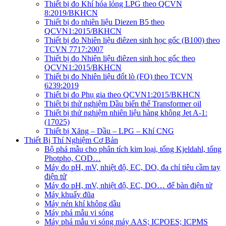
Thiết bị đo Khí hóa lỏng LPG theo QCVN
8:2019/BKHCN
Thiết bị đo nhiên liệu Diezen B5 theo
QCVN1:2015/BKHCN
Thiết bị đo Nhiên liệu điêzen sinh học gốc (B100) theo
TCVN 7717:2007
Thiết bị đo Nhiên liệu điêzen sinh học gốc theo
QCVN1:2015/BKHCN
Thiết bị đo Nhiên liệu đốt lò (FO) theo TCVN
6239:2019
Thiết bị đo Phụ gia theo QCVN1:2015/BKHCN
Thiết bị thử nghiệm Dầu biến thế Transformer oil
Thiết bị thử nghiệm nhiên liệu hàng không Jet A-1:
(17025)
Thiết bị Xăng – Dầu – LPG – Khí CNG
Thiết Bị Thí Nghiệm Cơ Bản
Bộ phá mẫu cho phân tích kim loại, tổng Kjeldahl, tổng
Photpho, COD…
Máy đo pH, mV, nhiệt độ, EC, DO, đa chỉ tiêu cầm tay
điện tử
Máy đo pH, mV, nhiệt độ, EC, DO… để bàn điện tử
Máy khuấy đũa
Máy nén khí không dầu
Máy phá mẫu vi sóng
Máy phá mẫu vi sóng máy AAS; ICPOES; ICPMS