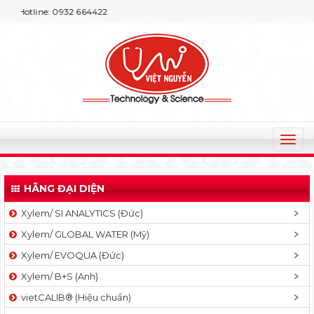
line: 0932 664422
T
o
g
HÃNG ĐẠI DIỆN
g
l
Xylem/ SI ANALYTICS (Đức)
e
Xylem/ GLOBAL WATER (Mỹ)
n
a
Xylem/ EVOQUA (Đức)
v
Xylem/ B+S (Anh)
i
g
vietCALIB® (Hiệu chuẩn)
a