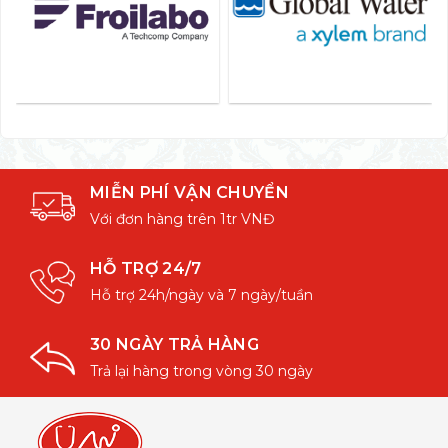
MIỄN PHÍ VẬN CHUYỂN
Với đơn hàng trên 1tr VNĐ
HỖ TRỢ 24/7
Hỗ trợ 24h/ngày và 7 ngày/tuần
30 NGÀY TRẢ HÀNG
Trả lại hàng trong vòng 30 ngày