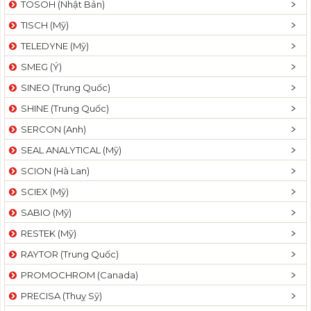
TOSOH (Nhật Bản)
t
TISCH (Mỹ)
i
o
TELEDYNE (Mỹ)
n
SMEG (Ý)
SINEO (Trung Quốc)
SHINE (Trung Quốc)
SERCON (Anh)
SEAL ANALYTICAL (Mỹ)
SCION (Hà Lan)
SCIEX (Mỹ)
SABIO (Mỹ)
RESTEK (Mỹ)
RAYTOR (Trung Quốc)
PROMOCHROM (Canada)
PRECISA (Thuỵ Sỹ)