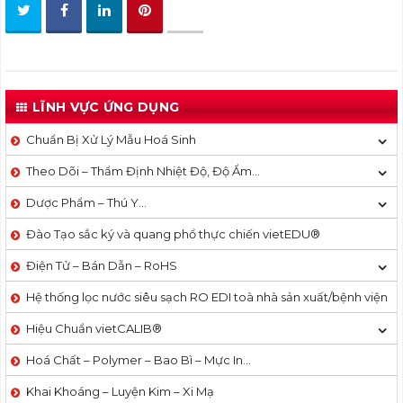
LĨNH VỰC ỨNG DỤNG
Chuẩn Bị Xử Lý Mẫu Hoá Sinh
Theo Dõi – Thẩm Định Nhiệt Độ, Độ Ẩm…
Dược Phẩm – Thú Y…
Đào Tạo sắc ký và quang phổ thực chiến vietEDU®
Điện Tử – Bán Dẫn – RoHS
Hệ thống lọc nước siêu sạch RO EDI​​ toà nhà sản xuất/bệnh viện
Hiệu Chuẩn vietCALIB®
Hoá Chất – Polymer – Bao Bì – Mực In…
Khai Khoáng – Luyện Kim – Xi Mạ