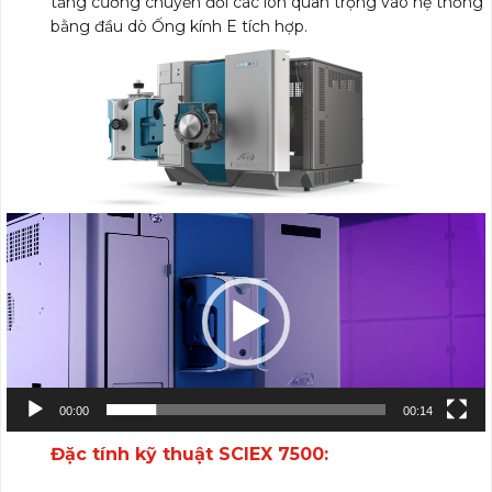
tăng cường chuyển đổi các ion quan trọng vào hệ thống
bằng đầu dò Ống kính E tích hợp.
Trình
chơi
Video
00:00
00:14
Đặc tính kỹ thuật SCIEX 7500: