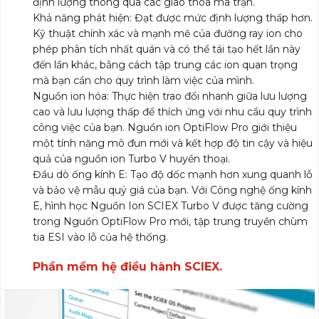
định lượng thông qua các giao thoa ma trận.
Khả năng phát hiện: Đạt được mức định lượng thấp hơn.
Kỹ thuật chính xác và mạnh mẽ của đường ray ion cho
phép phân tích nhất quán và có thể tái tạo hết lần này
đến lần khác, bằng cách tập trung các ion quan trọng
mà bạn cần cho quy trình làm việc của mình.
Nguồn ion hóa: Thực hiện trao đổi nhanh giữa lưu lượng
cao và lưu lượng thấp để thích ứng với nhu cầu quy trình
công việc của bạn. Nguồn ion OptiFlow Pro giới thiệu
một tính năng mô đun mới và kết hợp độ tin cậy và hiệu
quả của nguồn ion Turbo V huyền thoại.
Đầu dò ống kính E: Tạo độ dốc mạnh hơn xung quanh lỗ
và bảo vệ mẫu quý giá của bạn. Với Công nghệ ống kính
E, hình học Nguồn Ion SCIEX Turbo V được tăng cường
trong Nguồn OptiFlow Pro mới, tập trung truyền chùm
tia ESI vào lỗ của hệ thống.
Phần mềm hệ điều hành SCIEX.
Trình
chơi