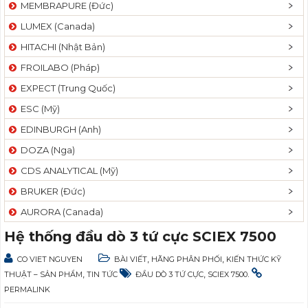
MEMBRAPURE (Đức)
LUMEX (Canada)
HITACHI (Nhật Bản)
FROILABO (Pháp)
EXPECT (Trung Quốc)
ESC (Mỹ)
EDINBURGH (Anh)
DOZA (Nga)
CDS ANALYTICAL (Mỹ)
BRUKER (Đức)
AURORA (Canada)
Hệ thống đầu dò 3 tứ cực SCIEX 7500
,
,
CO VIET NGUYEN
BÀI VIẾT
HÃNG PHÂN PHỐI
KIẾN THỨC KỸ
,
,
.
THUẬT – SẢN PHẨM
TIN TỨC
ĐẦU DÒ 3 TỨ CỰC
SCIEX 7500
PERMALINK