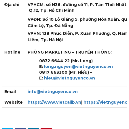
Địa chỉ
VPHCM: số N36, đường số 11, P. Tân Thới Nhất,
Q.12, Tp. Hồ Chí Minh
VPĐN: Số 10 Lỗ Giáng 5, phường Hòa Xuân, qu
Cẩm Lệ, Tp. Đà Nẵng
VPHN: 138 Phúc Diễn, P. Xuân Phương, Q. Nam
Liêm, Tp. Hà Nội
Hotline
PHÒNG MARKETING – TRUYỀN THÔNG:
0832 6644 22 (Mr. Long) –
E:
long.nguyen@vietnguyenco.vn
0817 663300 (Mr. Hiếu) –
E:
hieu@vietnguyenco.vn
Email
info@vietnguyenco.vn
Website
https://www.vietcalib.vn
|
https://vietnguyenc