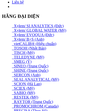
Liên hệ
HÃNG ĐẠI DIỆN
Xylem/ SI ANALYTICS (Đức)
Xylem/ GLOBAL WATER (Mỹ)
Xylem/ EVOQUA (Đức)
Xylem/ B+S (Anh)
vietCALIB® (Hiệu chuẩn)
TOSOH (Nhật Bản)
TISCH (Mỹ)
TELEDYNE (Mỹ)
SMEG (Ý)
SINEO (Trung Quốc)
SHINE (Trung Quốc)
SERCON (Anh)
SEAL ANALYTICAL (Mỹ)
SCION (Hà Lan)
SCIEX (Mỹ)
SABIO (Mỹ)
RESTEK (Mỹ)
RAYTOR (Trung Quốc)
PROMOCHROM (Canada)
PRECISA (Thuỵ Sỹ)