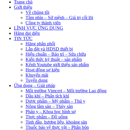
Trang chủ
Giới thiệu
Về chúng tôi
Tầm nhìn – Sứ mệnh – Giá trị cốt lõi
Công ty thành viên
LĨNH VỰC ỨNG DỤNG
Hãng đại diện
TIN TỨC
Hãng phân phối
Lắp đặt và HDSD thiết bị
Hiệu chuẩn – Bảo trì – Sửa chữa
Kiến thức kỹ thuật – sản phẩm
Kênh Youtube giới thiệu sản phẩm
Hoạt động sự kiện
Khuyến mãi
Tuyển dụng
Ứng dụng – Giải pháp
Môi trường Vimcert – Môi trường Lao động
Dầu khí – Phân tích khí
Dược phẩm – Mỹ phẩm – Thú y
Nông lâm sản – Thủy sản
Pháp y – Khoa học hình sự
Thực phẩm – Đồ uống
Tinh dầu, hương liệu, khoáng sản
Thuốc bảo vệ thực vật – Phân bón