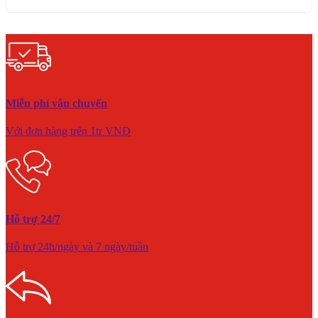
Miễn phí vận chuyển
Với đơn hàng trên 1tr VNĐ
Hỗ trợ 24/7
Hỗ trợ 24h/ngày và 7 ngày/tuần