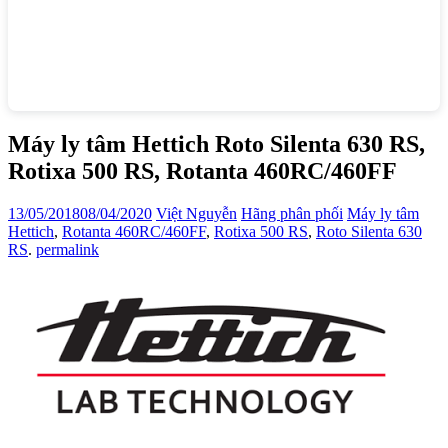
Máy ly tâm Hettich Roto Silenta 630 RS,
Rotixa 500 RS, Rotanta 460RC/460FF
13/05/2018
08/04/2020
Việt Nguyễn
Hãng phân phối
Máy ly tâm
Hettich
,
Rotanta 460RC/460FF
,
Rotixa 500 RS
,
Roto Silenta 630
RS
.
permalink