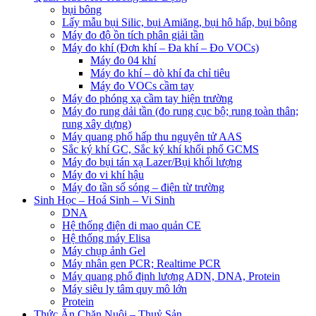
bụi bông
Lấy mẫu bụi Silic, bụi Amiăng, bụi hô hấp, bụi bông
Máy đo độ ồn tích phân giải tần
Máy đo khí (Đơn khí – Đa khí – Đo VOCs)
Máy đo 04 khí
Máy đo khí – dò khí đa chỉ tiêu
Máy đo VOCs cầm tay
Máy đo phóng xạ cầm tay hiện trường
Máy đo rung dải tần (đo rung cục bộ; rung toàn thân;
rung xây dựng)
Máy quang phổ hấp thu nguyên tử AAS
Sắc ký khí GC, Sắc ký khí khối phổ GCMS
Máy đo bụi tán xạ Lazer/Bụi khối lượng
Máy đo vi khí hậu
Máy đo tần số sóng – điện từ trường
Sinh Học – Hoá Sinh – Vi Sinh
DNA
Hệ thống điện di mao quản CE
Hệ thống máy Elisa
Máy chụp ảnh Gel
Máy nhân gen PCR; Realtime PCR
Máy quang phổ định lượng ADN, DNA, Protein
Máy siêu ly tâm quy mô lớn
Protein
Thức Ăn Chăn Nuôi – Thuỷ Sản