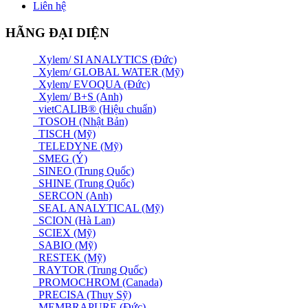
Liên hệ
HÃNG ĐẠI DIỆN
Xylem/ SI ANALYTICS (Đức)
Xylem/ GLOBAL WATER (Mỹ)
Xylem/ EVOQUA (Đức)
Xylem/ B+S (Anh)
vietCALIB® (Hiệu chuẩn)
TOSOH (Nhật Bản)
TISCH (Mỹ)
TELEDYNE (Mỹ)
SMEG (Ý)
SINEO (Trung Quốc)
SHINE (Trung Quốc)
SERCON (Anh)
SEAL ANALYTICAL (Mỹ)
SCION (Hà Lan)
SCIEX (Mỹ)
SABIO (Mỹ)
RESTEK (Mỹ)
RAYTOR (Trung Quốc)
PROMOCHROM (Canada)
PRECISA (Thuỵ Sỹ)
MEMBRAPURE (Đức)