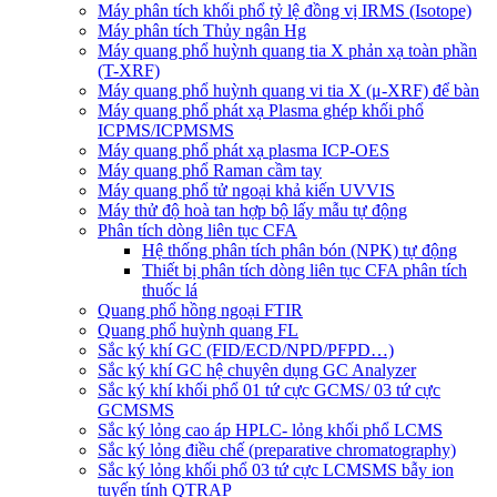
Máy phân tích khối phổ tỷ lệ đồng vị IRMS (Isotope)
Máy phân tích Thủy ngân Hg
Máy quang phổ huỳnh quang tia X phản xạ toàn phần
(T-XRF)
Máy quang phổ huỳnh quang vi tia X (μ-XRF) để bàn
Máy quang phổ phát xạ Plasma ghép khối phổ
ICPMS/ICPMSMS
Máy quang phổ phát xạ plasma ICP-OES
Máy quang phổ Raman cầm tay
Máy quang phổ tử ngoại khả kiến UVVIS
Máy thử độ hoà tan hợp bộ lấy mẫu tự động
Phân tích dòng liên tục CFA
Hệ thống phân tích phân bón (NPK) tự động
Thiết bị phân tích dòng liên tục CFA phân tích
thuốc lá
Quang phổ hồng ngoại FTIR
Quang phổ huỳnh quang FL
Sắc ký khí GC (FID/ECD/NPD/PFPD…)
Sắc ký khí GC hệ chuyên dụng GC Analyzer
Sắc ký khí khối phổ 01 tứ cực GCMS/ 03 tứ cực
GCMSMS
Sắc ký lỏng cao áp HPLC- lỏng khối phổ LCMS
Sắc ký lỏng điều chế (preparative chromatography)
Sắc ký lỏng khối phổ 03 tứ cực LCMSMS bẫy ion
tuyến tính QTRAP