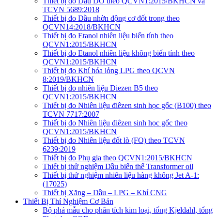
Thiết bị đo Dầu DO theo QCVN1:2015/BKHCN và
TCVN 5689:2018
Thiết bị đo Dầu nhờn động cơ đốt trong theo
QCVN14:2018/BKHCN
Thiết bị đo Etanol nhiên liệu biến tính theo
QCVN1:2015/BKHCN
Thiết bị đo Etanol nhiên liệu không biến tính theo
QCVN1:2015/BKHCN
Thiết bị đo Khí hóa lỏng LPG theo QCVN
8:2019/BKHCN
Thiết bị đo nhiên liệu Diezen B5 theo
QCVN1:2015/BKHCN
Thiết bị đo Nhiên liệu điêzen sinh học gốc (B100) theo
TCVN 7717:2007
Thiết bị đo Nhiên liệu điêzen sinh học gốc theo
QCVN1:2015/BKHCN
Thiết bị đo Nhiên liệu đốt lò (FO) theo TCVN
6239:2019
Thiết bị đo Phụ gia theo QCVN1:2015/BKHCN
Thiết bị thử nghiệm Dầu biến thế Transformer oil
Thiết bị thử nghiệm nhiên liệu hàng không Jet A-1:
(17025)
Thiết bị Xăng – Dầu – LPG – Khí CNG
Thiết Bị Thí Nghiệm Cơ Bản
Bộ phá mẫu cho phân tích kim loại, tổng Kjeldahl, tổng