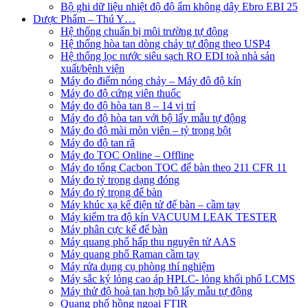
Bộ ghi dữ liệu nhiệt độ độ ẩm không dây Ebro EBI 25
Dược Phẩm – Thú Y…
Hệ thống chuẩn bị môi trường tự động
Hệ thống hòa tan dòng chảy tự động theo USP4
Hệ thống lọc nước siêu sạch RO EDI​​ toà nhà sản
xuất/bệnh viện
Máy đo điểm nóng chảy – Máy đô độ kín
Máy đo độ cứng viên thuốc
Máy đo độ hòa tan 8 – 14 vị trí
Máy đo độ hòa tan với bộ lấy mẫu tự động
Máy đo độ mài mòn viên – tỷ trọng bột
Máy đo độ tan rã
Máy đo TOC Online – Offline
Máy đo tổng Cacbon TOC để bàn theo 211 CFR 11
Máy đo tỷ trọng dạng đóng
Máy đo tỷ trọng để bàn
Máy khúc xạ kế điện tử để bàn – cầm tay
Máy kiểm tra độ kín VACUUM LEAK TESTER
Máy phân cực kế để bàn
Máy quang phổ hấp thu nguyên tử AAS
Máy quang phổ Raman cầm tay
Máy rửa dụng cụ phòng thí nghiệm
Máy sắc ký lỏng cao áp HPLC- lỏng khối phổ LCMS
Máy thử độ hoà tan hợp bộ lấy mẫu tự động
Quang phổ hồng ngoại FTIR