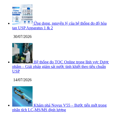
Ứng dụng, nguyên lý của hệ thống đo độ hòa
tan USP Apparatus 1 & 2
30/07/2026
Hệ thống đo TOC Online trong lĩnh vực Dược
phẩm – Giải pháp giám sát nước tinh khiết theo tiêu chuẩn
USP
14/07/2026
Khám phá Novus V55 – Bước tiến mới trong
phân tích LC-MS/MS định lượng