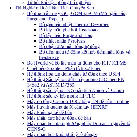
Tủ hút khí độc phòng thí nghiệm
Thí Nghiệm Hoá Phân Tích Chuyên Sâu
Bộ đưa mẫu máy GC; GCMS;GCMSMS (giải hấp;
Purge and Trap…)
Bộ giải hấp nhiệt Thermal Desorber
Bộ lấy mẫu pha hơi Headspace
Bộ lấy mẫu Purge and Trap
Bộ nhiệt phân Pyrolysis
Bộ phận đưa mẫu lỏng tự động
Bộ tiêm mẫu tự động kết hợp tiêm mẫu lỏng và
headspace
Bộ Hydrid và bộ lấy mẫu tự đồng cho ICP/ ICPMS
Chiết béo Soxhlet_ Phân tích xơ Fiber
Hệ thống hòa tan dòng chảy tự động theo USP4
Hệ thống Sắc ký ion đốt cháy online CIC theo EN
14582 và ASTM D7359
Hệ thống sắc ký ion IC phân tích Anion và Cation
Hệ thống sắc ký lớp mỏng HPTLC
Máy đo tổng Cacbon TOC/ tổng TN để bàn – online
Máy huỳnh quang tia X cầm tay HHXRF
Máy khúc xạ kế để bàn
Máy phân cực kế tự động để bàn
Máy phân tích đạm phương pháp Dumas – nguyên tố
CHNS-O
Máy phân tích khối phổ tỷ lệ đồng vị