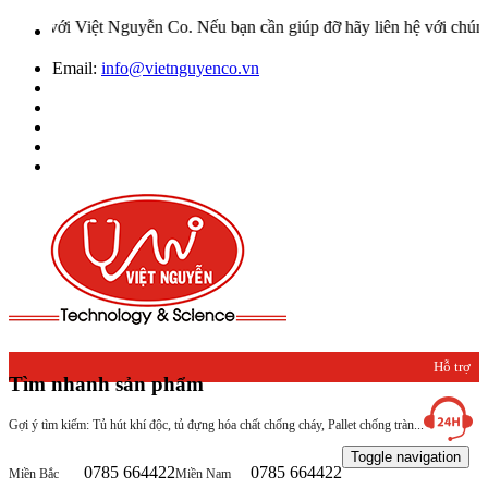
 Việt Nguyễn Co. Nếu bạn cần giúp đỡ hãy liên hệ với chúng tôi qua
Email:
info@vietnguyenco.vn
Hỗ trợ
Tìm nhanh sản phẩm
khách
Gợi ý tìm kiếm: Tủ hút khí độc, tủ đựng hóa chất chống cháy, Pallet chống tràn...
hàng
Toggle navigation
0785 664422
0785 664422
Miền Bắc
Miền Nam