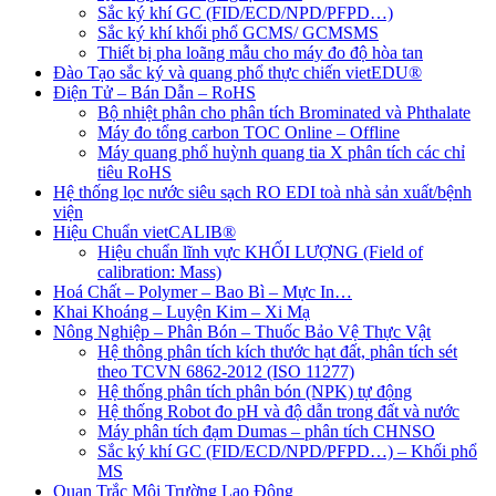
Sắc ký khí GC (FID/ECD/NPD/PFPD…)
Sắc ký khí khối phổ GCMS/ GCMSMS
Thiết bị pha loãng mẫu cho máy đo độ hòa tan
Đào Tạo sắc ký và quang phổ thực chiến vietEDU®
Điện Tử – Bán Dẫn – RoHS
Bộ nhiệt phân cho phân tích Brominated và Phthalate
Máy đo tổng carbon TOC Online – Offline
Máy quang phổ huỳnh quang tia X phân tích các chỉ
tiêu RoHS
Hệ thống lọc nước siêu sạch RO EDI​​ toà nhà sản xuất/bệnh
viện
Hiệu Chuẩn vietCALIB®
Hiệu chuẩn lĩnh vực KHỐI LƯỢNG (Field of
calibration: Mass)
Hoá Chất – Polymer – Bao Bì – Mực In…
Khai Khoáng – Luyện Kim – Xi Mạ
Nông Nghiệp – Phân Bón – Thuốc Bảo Vệ Thực Vật
Hệ thông phân tích kích thước hạt đất, phân tích sét
theo TCVN 6862-2012 (ISO 11277)
Hệ thống phân tích phân bón (NPK) tự động
Hệ thống Robot đo pH và độ dẫn trong đất và nước
Máy phân tích đạm Dumas – phân tích CHNSO
Sắc ký khí GC (FID/ECD/NPD/PFPD…) – Khối phổ
MS
Quan Trắc Môi Trường Lao Động