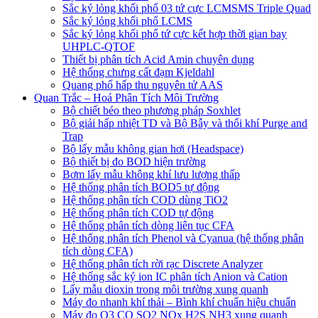
Sắc ký lỏng khối phổ 03 tứ cực LCMSMS Triple Quad
Sắc ký lỏng khối phổ LCMS
Sắc ký lỏng khối phổ tứ cực kết hợp thời gian bay
UHPLC-QTOF
Thiết bị phân tích Acid Amin chuyên dụng
Hệ thống chưng cất đạm Kjeldahl
Quang phổ hấp thu nguyên tử AAS
Quan Trắc – Hoá Phân Tích Môi Trường
Bộ chiết béo theo phương pháp Soxhlet
Bộ giải hấp nhiệt TD và Bộ Bẫy và thổi khí Purge and
Trap
Bộ lấy mẫu không gian hơi (Headspace)
Bộ thiết bị đo BOD hiện trường
Bơm lấy mẫu không khí lưu lượng thấp
Hệ thống phân tích BOD5 tự động
Hệ thống phân tích COD dùng TiO2
Hệ thống phân tích COD tự động
Hệ thống phân tích dòng liên tục CFA
Hệ thống phân tích Phenol và Cyanua (hệ thống phân
tích dòng CFA)
Hệ thống phân tích rời rạc Discrete Analyzer
Hệ thống sắc ký ion IC phân tích Anion và Cation
Lấy mẫu dioxin trong môi trường xung quanh
Máy đo nhanh khí thải – Bình khí chuẩn hiệu chuẩn
Máy đo O3 CO SO2 NOx H2S NH3 xung quanh