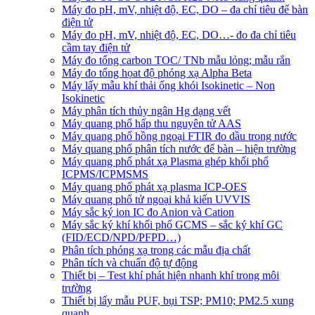
Máy đo pH, mV, nhiệt độ, EC, DO – đa chỉ tiêu để bàn
điện tử
Máy đo pH, mV, nhiệt độ, EC, DO…- đo đa chỉ tiêu
cầm tay điện tử
Máy đo tổng carbon TOC/ TNb mẫu lỏng; mẫu rắn
Máy đo tổng họat độ phóng xạ Alpha Beta
Máy lấy mẫu khí thải ống khói Isokinetic – Non
Isokinetic
Máy phân tích thủy ngân Hg dạng vết
Máy quang phổ hấp thu nguyên tử AAS
Máy quang phổ hồng ngoại FTIR đo dầu trong nước
Máy quang phổ phân tích nước để bàn – hiện trường
Máy quang phổ phát xạ Plasma ghép khối phổ
ICPMS/ICPMSMS
Máy quang phổ phát xạ plasma ICP-OES
Máy quang phổ tử ngoại khả kiến UVVIS
Máy sắc ký ion IC đo Anion và Cation
Máy sắc ký khí khối phổ GCMS – sắc ký khí GC
(FID/ECD/NPD/PFPD…)
Phân tích phóng xạ trong các mẫu địa chất
Phân tích và chuẩn độ tự động
Thiết bị – Test khí phát hiện nhanh khí trong môi
trường
Thiết bị lấy mẫu PUF, bụi TSP; PM10; PM2.5 xung
quanh