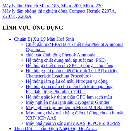
Máy ly tâm Hettich Mikro 185, Mikro 200, Mikro 220
Máy ly tâm phòng thí nghiệm dòng Compact Hermle Z207A,
Z207H, Z206A
LĨNH VỰC ỨNG DỤNG
Chuẩn Bị Xử Lý Mẫu Hoá Sinh
Chiết dầu mỡ EPA1664_chiết mẫu Phenol Ammonia
Cyanua…
chiết xác định tổng Phenol/ Ammonia…
Hệ thống chiết dung môi áp suất cao (PSE)
Hệ thống chiết pha rắn SPE tự động – thủ công
Hệ thống giải pháp chiết độc tính TCLP (Toxicity
Characteristic Leaching Procedure)
Hệ thống làm giàu cô mẫu Nitrogen tự động
Hệ thống phá mẫu cho phân tích kim loại, tổng
Kjeldahl, tổng Photpho, COD…
Hệ thống sắc ký thẩm thấu GPC làm sạch mẫu
Máy nghiền mẫu lạnh sâu Cryogenic Grinder
Máy nghiền trộn nghiền bi Mixer Mill Ball Mill
Máy nung chảy mẫu bằng điện tự động chuẩn bị mẫu
XRF/ ICP/ AAS
Máy phá mẫu vi sóng máy AAS, ICPOES; ICPMS
Theo Dõi – Thẩm Định Nhiệt Độ, Độ Ẩm…