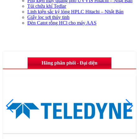
Phụ kiện máy quang phổ UVVIS Hitachi – Nhật Bản
Túi chứa khí Tedlar
Linh kiện sắc ký lỏng HPLC Hitachi – Nhật Bản
Giấy lọc sợi thủy tinh
Đèn Catot rỗng HCl cho máy AAS
Hãng phân phối - Đại diện