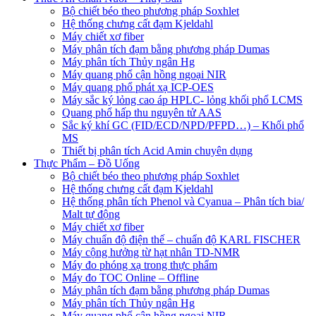
Bộ chiết béo theo phương pháp Soxhlet
Hệ thống chưng cất đạm Kjeldahl
Máy chiết xơ fiber
Máy phân tích đạm bằng phương pháp Dumas
Máy phân tích Thủy ngân Hg
Máy quang phổ cận hồng ngoại NIR
Máy quang phổ phát xạ ICP-OES
Máy sắc ký lỏng cao áp HPLC- lỏng khối phổ LCMS
Quang phổ hấp thu nguyên tử AAS
Sắc ký khí GC (FID/ECD/NPD/PFPD…) – Khối phổ
MS
Thiết bị phân tích Acid Amin chuyên dụng
Thực Phẩm – Đồ Uống
Bộ chiết béo theo phương pháp Soxhlet
Hệ thống chưng cất đạm Kjeldahl
Hệ thống phân tích Phenol và Cyanua – Phân tích bia/
Malt tự động
Máy chiết xơ fiber
Máy chuẩn độ điện thế – chuẩn độ KARL FISCHER
Máy cộng hưởng từ hạt nhân TD-NMR
Máy đo phóng xạ trong thực phẩm
Máy đo TOC Online – Offline
Máy phân tích đạm bằng phương pháp Dumas
Máy phân tích Thủy ngân Hg
Máy quang phổ cận hồng ngoại NIR