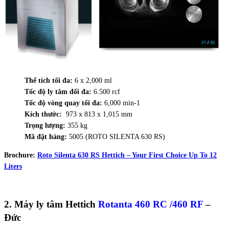
Thể tích tối đa:
6 x 2,000 ml
Tốc độ ly tâm đối đa:
6.500 rcf
Tốc độ vòng quay tối đa:
6,000 min-1
Kích thước:
973 x 813 x 1,015 mm
Trọng lượng:
355 kg
Mã đặt hàng:
5005 (ROTO SILENTA 630 RS)
Brochure:
Roto Silenta 630 RS Hettich – Your First Choice Up To 12
Liters
2. Máy ly tâm Hettich
Rotanta 460 RC /460 RF
–
Đức