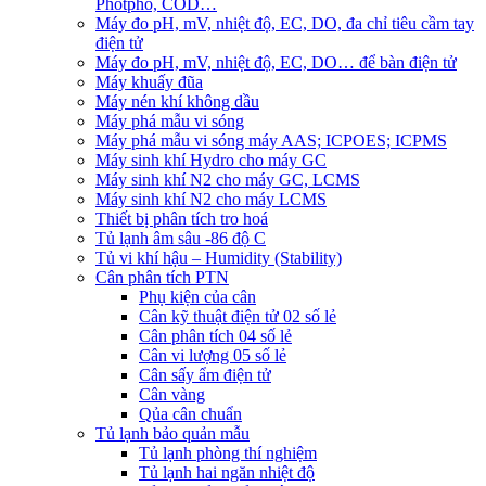
Photpho, COD…
Máy đo pH, mV, nhiệt độ, EC, DO, đa chỉ tiêu cầm tay
điện tử
Máy đo pH, mV, nhiệt độ, EC, DO… để bàn điện tử
Máy khuấy đũa
Máy nén khí không dầu
Máy phá mẫu vi sóng
Máy phá mẫu vi sóng máy AAS; ICPOES; ICPMS
Máy sinh khí Hydro cho máy GC
Máy sinh khí N2 cho máy GC, LCMS
Máy sinh khí N2 cho máy LCMS
Thiết bị phân tích tro hoá
Tủ lạnh âm sâu -86 độ C
Tủ vi khí hậu – Humidity (Stability)
Cân phân tích PTN
Phụ kiện của cân
Cân kỹ thuật điện tử 02 số lẻ
Cân phân tích 04 số lẻ
Cân vi lượng 05 số lẻ
Cân sấy ẩm điện tử
Cân vàng
Qủa cân chuẩn
Tủ lạnh bảo quản mẫu
Tủ lạnh phòng thí nghiệm
Tủ lạnh hai ngăn nhiệt độ