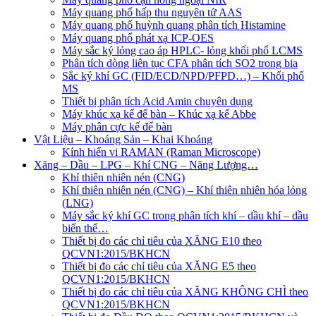
Máy quang phổ hấp thu nguyên tử AAS
Máy quang phổ huỳnh quang phân tích Histamine
Máy quang phổ phát xạ ICP-OES
Máy sắc ký lỏng cao áp HPLC- lỏng khối phổ LCMS
Phân tích dòng liên tục CFA phân tích SO2 trong bia
Sắc ký khí GC (FID/ECD/NPD/PFPD…) – Khối phổ
MS
Thiết bị phân tích Acid Amin chuyên dụng
Máy khúc xạ kế để bàn – Khúc xạ kế Abbe
Máy phân cực kế để bàn
Vật Liệu – Khoáng Sản – Khai Khoáng
Kính hiển vi RAMAN (Raman Microscope)
Xăng – Dầu – LPG – Khí CNG – Năng Lượng…
Khí thiên nhiên nén (CNG)
Khí thiên nhiên nén (CNG) – Khí thiên nhiên hóa lỏng
(LNG)
Máy sắc ký khí GC trong phân tích khí – dầu khí – dầu
biến thế…
Thiết bị đo các chỉ tiêu của XĂNG E10 theo
QCVN1:2015/BKHCN
Thiết bị đo các chỉ tiêu của XĂNG E5 theo
QCVN1:2015/BKHCN
Thiết bị đo các chỉ tiêu của XĂNG KHÔNG CHÌ theo
QCVN1:2015/BKHCN