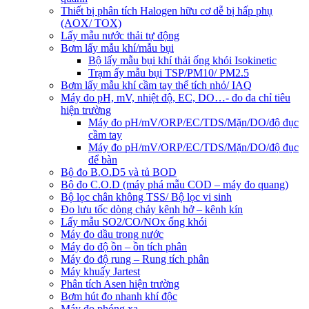
Thiết bị phân tích Halogen hữu cơ dễ bị hấp phụ
(AOX/ TOX)
Lấy mẫu nước thải tự động
Bơm lấy mẫu khí/mẫu bụi
Bộ lấy mẫu bụi khí thải ống khói Isokinetic
Trạm ấy mẫu bụi TSP/PM10/ PM2.5
Bơm lấy mẫu khí cầm tay thể tích nhỏ/ IAQ
Máy đo pH, mV, nhiệt độ, EC, DO…- đo đa chỉ tiêu
hiện trường
Máy đo pH/mV/ORP/EC/TDS/Mặn/DO/độ đục
cầm tay
Máy đo pH/mV/ORP/EC/TDS/Mặn/DO/độ đục
để bàn
Bộ đo B.O.D5 và tủ BOD
Bộ đo C.O.D (máy phá mẫu COD – máy đo quang)
Bộ lọc chân không TSS/ Bộ lọc vi sinh
Đo lưu tốc dòng chảy kênh hở – kênh kín
Lấy mẫu SO2/CO/NOx ống khói
Máy đo dầu trong nước
Máy đo độ ồn – ồn tích phân
Máy đo độ rung – Rung tích phân
Máy khuấy Jartest
Phân tích Asen hiện trường
Bơm hút đo nhanh khí độc
Máy đo phóng xạ