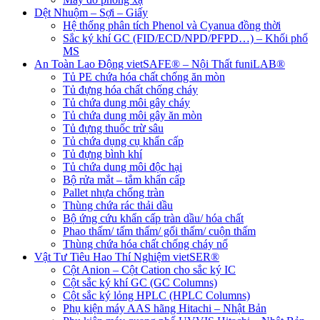
Dệt Nhuộm – Sợi – Giấy
Hệ thống phân tích Phenol và Cyanua đồng thời
Sắc ký khí GC (FID/ECD/NPD/PFPD…) – Khối phổ
MS
An Toàn Lao Động vietSAFE® – Nội Thất funiLAB®
Tủ PE chứa hóa chất chống ăn mòn
Tủ đựng hóa chất chống cháy
Tủ chứa dung môi gây cháy
Tủ chứa dung môi gây ăn mòn
Tủ đựng thuốc trừ sâu
Tủ chứa dụng cụ khẩn cấp
Tủ đựng bình khí
Tủ chứa dung môi độc hại
Bộ rửa mắt – tắm khẩn cấp
Pallet nhựa chống tràn
Thùng chứa rác thải dầu
Bộ ứng cứu khẩn cấp tràn dầu/ hóa chất
Phao thấm/ tấm thấm/ gối thấm/ cuộn thấm
Thùng chứa hóa chất chống cháy nổ
Vật Tư Tiêu Hao Thí Nghiệm vietSER®
Cột Anion – Cột Cation cho sắc ký IC
Cột sắc ký khí GC (GC Columns)
Cột sắc ký lỏng HPLC (HPLC Columns)
Phụ kiện máy AAS hãng Hitachi – Nhật Bản