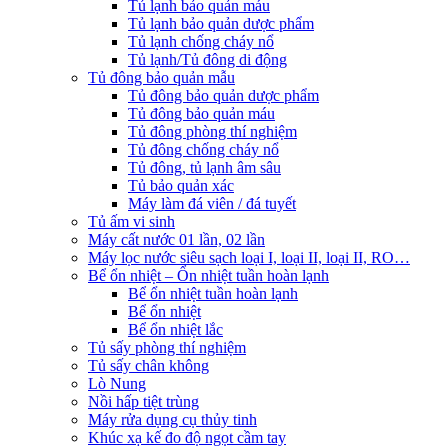
Tủ lạnh bảo quản máu
Tủ lạnh bảo quản dược phẩm
Tủ lạnh chống cháy nổ
Tủ lạnh/Tủ đông di động
Tủ đông bảo quản mẫu
Tủ đông bảo quản dược phẩm
Tủ đông bảo quản máu
Tủ đông phòng thí nghiệm
Tủ đông chống cháy nổ
Tủ đông, tủ lạnh âm sâu
Tủ bảo quản xác
Máy làm đá viên / đá tuyết
Tủ ấm vi sinh
Máy cất nước 01 lần, 02 lần
Máy lọc nước siêu sạch loại I, loại II, loại II, RO…
Bể ổn nhiệt – Ổn nhiệt tuần hoàn lạnh
Bể ổn nhiệt tuần hoàn lạnh
Bể ổn nhiệt
Bể ổn nhiệt lắc
Tủ sấy phòng thí nghiệm
Tủ sấy chân không
Lò Nung
Nồi hấp tiệt trùng
Máy rửa dụng cụ thủy tinh
Khúc xạ kế đo độ ngọt cầm tay