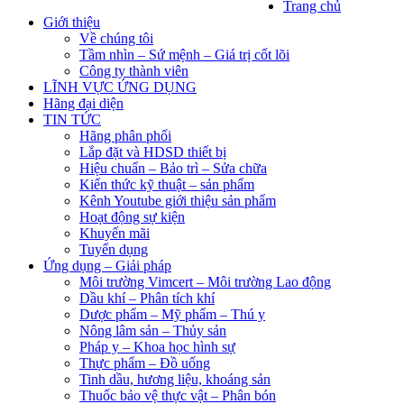
Trang chủ
Giới thiệu
Về chúng tôi
Tầm nhìn – Sứ mệnh – Giá trị cốt lõi
Công ty thành viên
LĨNH VỰC ỨNG DỤNG
Hãng đại diện
TIN TỨC
Hãng phân phối
Lắp đặt và HDSD thiết bị
Hiệu chuẩn – Bảo trì – Sửa chữa
Kiến thức kỹ thuật – sản phẩm
Kênh Youtube giới thiệu sản phẩm
Hoạt động sự kiện
Khuyến mãi
Tuyển dụng
Ứng dụng – Giải pháp
Môi trường Vimcert – Môi trường Lao động
Dầu khí – Phân tích khí
Dược phẩm – Mỹ phẩm – Thú y
Nông lâm sản – Thủy sản
Pháp y – Khoa học hình sự
Thực phẩm – Đồ uống
Tinh dầu, hương liệu, khoáng sản
Thuốc bảo vệ thực vật – Phân bón