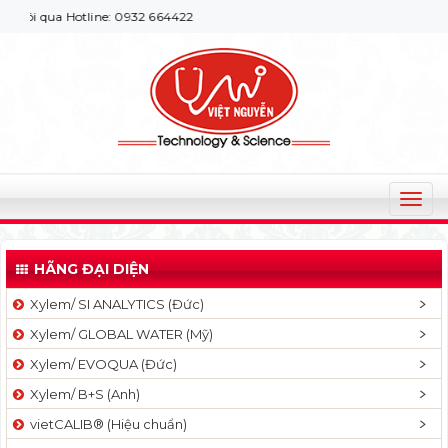
qua Hotline: 0932 664422
T
o
g
HÃNG ĐẠI DIỆN
g
l
Xylem/ SI ANALYTICS (Đức)
e
Xylem/ GLOBAL WATER (Mỹ)
n
a
Xylem/ EVOQUA (Đức)
v
Xylem/ B+S (Anh)
i
g
vietCALIB® (Hiệu chuẩn)
a