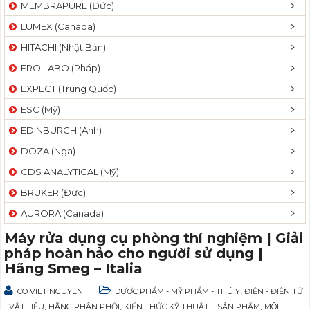
MEMBRAPURE (Đức)
LUMEX (Canada)
HITACHI (Nhật Bản)
FROILABO (Pháp)
EXPECT (Trung Quốc)
ESC (Mỹ)
EDINBURGH (Anh)
DOZA (Nga)
CDS ANALYTICAL (Mỹ)
BRUKER (Đức)
AURORA (Canada)
Máy rửa dụng cụ phòng thí nghiệm | Giải
pháp hoàn hảo cho người sử dụng |
Hãng Smeg – Italia
,
CO VIET NGUYEN
DƯỢC PHẨM - MỸ PHẨM - THÚ Y
ĐIỆN - ĐIỆN TỬ
,
,
,
- VẬT LIỆU
HÃNG PHÂN PHỐI
KIẾN THỨC KỸ THUẬT – SẢN PHẨM
MÔI