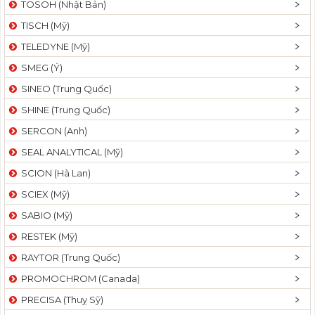
TOSOH (Nhật Bản)
t
TISCH (Mỹ)
i
o
TELEDYNE (Mỹ)
n
SMEG (Ý)
SINEO (Trung Quốc)
SHINE (Trung Quốc)
SERCON (Anh)
SEAL ANALYTICAL (Mỹ)
SCION (Hà Lan)
SCIEX (Mỹ)
SABIO (Mỹ)
RESTEK (Mỹ)
RAYTOR (Trung Quốc)
PROMOCHROM (Canada)
PRECISA (Thuỵ Sỹ)