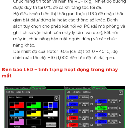
Chức năng tín toán và hiển thị RCF (x g). Nhiệt độ buồng
được duy trì tại 0°C để cả khi tăng tốc tối đa.
Bộ điều khiển hiển thị thời gian thực (TRC) để nhập thời
gian bắt đầu/ dừng lại hoặc các thông số khác. Danh
sách tùy chọn cho phép kết nối với PC (để mô phỏng và
ghi lịch sử vận hành của máy ly tâm và rotor), kết nối
máy in, chức năng bảo mật người dùng và các chức
năng khác.
Dải nhiệt độ của Rotor ±0.5 (cài đặt từ 0 – 40°C), độ
chính xác tốc độ: ±10 (1,000 đến tốc độ tối đa) rpm.
Đèn báo LED – tình trạng hoạt động trong nháy
mắt