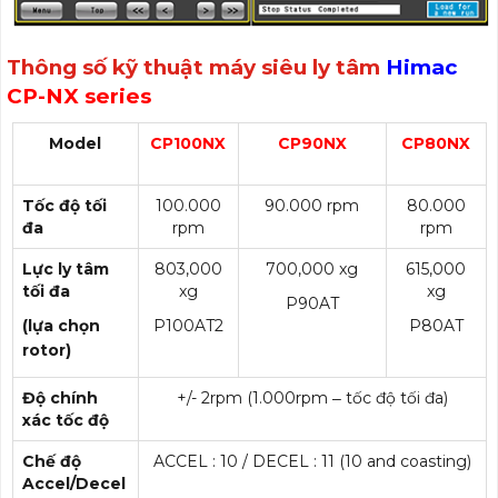
Thông số kỹ thuật máy siêu ly tâm
Himac
CP-NX series
Model
CP100NX
CP90NX
CP80NX
Tốc độ tối
100.000
90.000 rpm
80.000
đa
rpm
rpm
Lực ly tâm
803,000
700,000 xg
615,000
tối đa
xg
xg
P90AT
(lựa chọn
P100AT2
P80AT
rotor)
Độ chính
+/- 2rpm (1.000rpm ‒ tốc độ tối đa)
xác tốc độ
Chế độ
ACCEL : 10 / DECEL : 11 (10 and coasting)
Accel/Decel