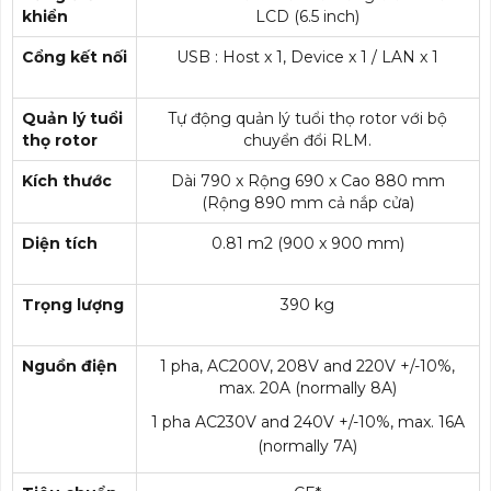
khiển
LCD (6.5 inch)
Cổng kết nối
USB : Host x 1, Device x 1 / LAN x 1
Quản lý tuổi
Tự động quản lý tuổi thọ rotor với bộ
thọ rotor
chuyển đổi RLM.
Kích thước
Dài 790 x Rộng 690 x Cao 880 mm
(Rộng 890 mm cả nắp cửa)
Diện tích
0.81 m2 (900 x 900 mm)
Trọng lượng
390 kg
Nguồn điện
1 pha, AC200V, 208V and 220V +/-10%,
max. 20A (normally 8A)
1 pha AC230V and 240V +/-10%, max. 16A
(normally 7A)