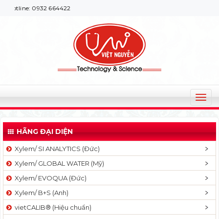
e: 0932 664422
T
o
g
HÃNG ĐẠI DIỆN
g
l
Xylem/ SI ANALYTICS (Đức)
e
Xylem/ GLOBAL WATER (Mỹ)
n
a
Xylem/ EVOQUA (Đức)
v
Xylem/ B+S (Anh)
i
g
vietCALIB® (Hiệu chuẩn)
a