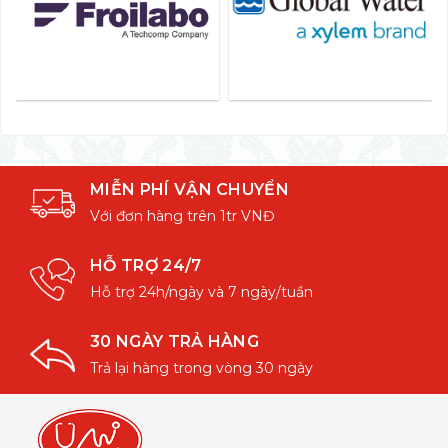
MIỄN PHÍ VẬN CHUYỂN
Với đơn hàng trên 1tr VNĐ
HỖ TRỢ 24/7
Hỗ trợ 24h/ngày và 7 ngày/tuần
30 NGÀY TRẢ HÀNG
Trả lại hàng trong vòng 30 ngày