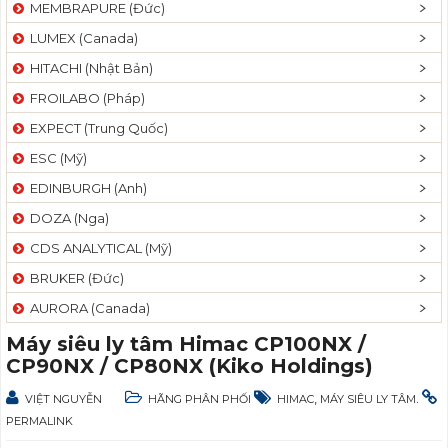
MEMBRAPURE (Đức)
LUMEX (Canada)
HITACHI (Nhật Bản)
FROILABO (Pháp)
EXPECT (Trung Quốc)
ESC (Mỹ)
EDINBURGH (Anh)
DOZA (Nga)
CDS ANALYTICAL (Mỹ)
BRUKER (Đức)
AURORA (Canada)
Máy siêu ly tâm Himac CP100NX /
CP90NX / CP80NX (Kiko Holdings)
,
.
VIỆT NGUYỄN
HÃNG PHÂN PHỐI
HIMAC
MÁY SIÊU LY TÂM
PERMALINK