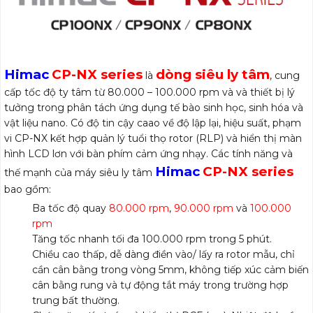
Himac
CP-NX series
dòng siêu ly tâm
là
, cung
cấp tốc độ ty tâm từ 80.000 – 100.000 rpm và và thiết bị lý
tưởng trong phân tách ứng dụng tế bào sinh học, sinh hóa và
vật liệu nano. Có độ tin cậy caao về độ lập lại, hiệu suất, phạm
vi CP-NX kết hợp quản lý tuổi thọ rotor (RLP) và hiển thị màn
hình LCD lơn với bàn phím cảm ứng nhạy. Các tính năng và
Himac
CP-NX series
thế mạnh của máy siêu ly tâm
bao gồm:
Ba tốc độ quay
80.000 rpm
,
90.000 rpm
và
100.000
rpm
Tăng tốc nhanh tối đa 100.000 rpm trong 5 phút.
Chiều cao thấp, dễ dàng điền vào/ lấy ra rotor mẫu, chỉ
cần cân bằng trong vòng 5mm, không tiếp xúc cảm biến
cân bằng rung và tự động tắt máy trong trường hợp
trung bất thường.