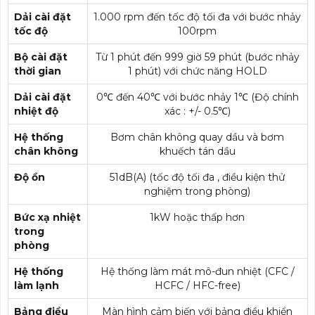
Dải cài đặt
1.000 rpm đến tốc độ tối đa với bước nhảy
tốc độ
100rpm
Bộ cài đặt
Từ 1 phút đến 999 giờ 59 phút (bước nhảy
thời gian
1 phút) với chức năng HOLD
Dải cài đặt
0℃ đến 40℃ với bước nhảy 1℃ (Độ chính
nhiệt độ
xác : +/- 0.5℃)
Hệ thống
Bơm chân không quay dầu và bơm
chân không
khuếch tán dầu
Độ ồn
51dB(A) (tốc độ tối đa , điều kiện thử
nghiệm trong phòng)
Bức xạ nhiệt
1kW hoặc thấp hơn
trong
phòng
Hệ thống
Hệ thống làm mát mô-đun nhiệt (CFC /
làm lạnh
HCFC / HFC-free)
Bảng điều
Màn hình cảm biến với bảng điều khiển