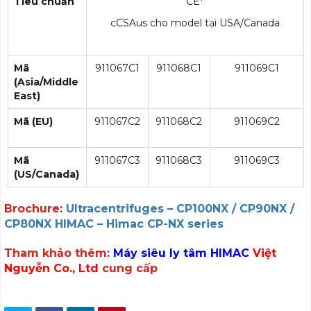
Tiêu chuẩn
CE*
cCSAus cho model tại USA/Canada
Mã
911067C1
911068C1
911069C1
(Asia/Middle
East)
Mã (EU)
911067C2
911068C2
911069C2
Mã
911067C3
911068C3
911069C3
(US/Canada)
Brochure:
Ultracentrifuges – CP100NX / CP90NX /
CP80NX HIMAC – Himac CP-NX series
Tham khảo thêm:
Máy siêu ly tâm HIMAC
Việt
Nguyễn Co., Ltd
cung cấp