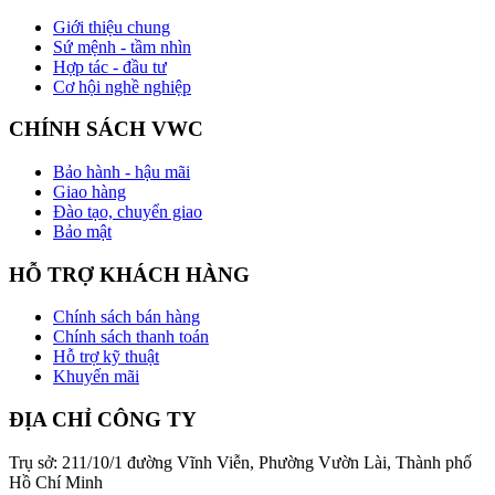
Giới thiệu chung
Sứ mệnh - tầm nhìn
Hợp tác - đầu tư
Cơ hội nghề nghiệp
CHÍNH SÁCH VWC
Bảo hành - hậu mãi
Giao hàng
Đào tạo, chuyển giao
Bảo mật
HỖ TRỢ KHÁCH HÀNG
Chính sách bán hàng
Chính sách thanh toán
Hỗ trợ kỹ thuật
Khuyến mãi
ĐỊA CHỈ CÔNG TY
Trụ sở: 211/10/1 đường Vĩnh Viễn, Phường Vườn Lài, Thành phố
Hồ Chí Minh