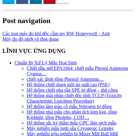
Post navigation
Các loại máy đo khí độc cầm tay BW Honeywell – Anh
Máy đo độ nhớt và ứng dụng
LĨNH VỰC ỨNG DỤNG
Chuẩn Bị Xử Lý Mẫu Hoá Sinh
Chiết dầu mỡ EPA1664_chiết mẫu Phenol Ammonia
Cyanua…
chiết xác định tổng Phenol/ Ammonia…
Hệ thống chiết dung môi áp suất cao (PSE)
Hệ thống chiết pha rắn SPE tự động – thủ công
Hệ thống giải pháp chiết độc tính TCLP (Toxicity
Characteristic Leaching Procedure)
Hệ thống làm giàu cô mẫu Nitrogen tự động
Hệ thống phá mẫu cho phân tích kim loại, tổng
Kjeldahl, tổng Photpho, COD…
Hệ thống sắc ký thẩm thấu GPC làm sạch mẫu
Máy nghiền mẫu lạnh sâu Cryogenic Grinder
Máy nghiền trộn nghiền bi Mixer Mill Ball Mill