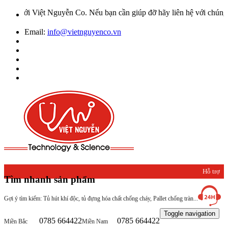
ệt Nguyễn Co. Nếu bạn cần giúp đỡ hãy liên hệ với chúng tôi qua Ho
Email:
info@vietnguyenco.vn
Hỗ trợ
Tìm nhanh sản phẩm
khách
Gợi ý tìm kiếm: Tủ hút khí độc, tủ đựng hóa chất chống cháy, Pallet chống tràn...
hàng
Toggle navigation
0785 664422
0785 664422
Miền Bắc
Miền Nam