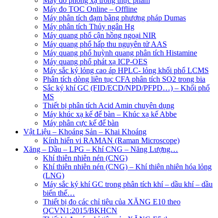
Máy đo phóng xạ trong thực phẩm
Máy đo TOC Online – Offline
Máy phân tích đạm bằng phương pháp Dumas
Máy phân tích Thủy ngân Hg
Máy quang phổ cận hồng ngoại NIR
Máy quang phổ hấp thu nguyên tử AAS
Máy quang phổ huỳnh quang phân tích Histamine
Máy quang phổ phát xạ ICP-OES
Máy sắc ký lỏng cao áp HPLC- lỏng khối phổ LCMS
Phân tích dòng liên tục CFA phân tích SO2 trong bia
Sắc ký khí GC (FID/ECD/NPD/PFPD…) – Khối phổ
MS
Thiết bị phân tích Acid Amin chuyên dụng
Máy khúc xạ kế để bàn – Khúc xạ kế Abbe
Máy phân cực kế để bàn
Vật Liệu – Khoáng Sản – Khai Khoáng
Kính hiển vi RAMAN (Raman Microscope)
Xăng – Dầu – LPG – Khí CNG – Năng Lượng…
Khí thiên nhiên nén (CNG)
Khí thiên nhiên nén (CNG) – Khí thiên nhiên hóa lỏng
(LNG)
Máy sắc ký khí GC trong phân tích khí – dầu khí – dầu
biến thế…
Thiết bị đo các chỉ tiêu của XĂNG E10 theo
QCVN1:2015/BKHCN