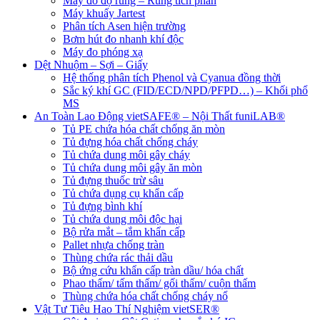
Máy đo độ rung – Rung tích phân
Máy khuấy Jartest
Phân tích Asen hiện trường
Bơm hút đo nhanh khí độc
Máy đo phóng xạ
Dệt Nhuộm – Sợi – Giấy
Hệ thống phân tích Phenol và Cyanua đồng thời
Sắc ký khí GC (FID/ECD/NPD/PFPD…) – Khối phổ
MS
An Toàn Lao Động vietSAFE® – Nội Thất funiLAB®
Tủ PE chứa hóa chất chống ăn mòn
Tủ đựng hóa chất chống cháy
Tủ chứa dung môi gây cháy
Tủ chứa dung môi gây ăn mòn
Tủ đựng thuốc trừ sâu
Tủ chứa dụng cụ khẩn cấp
Tủ đựng bình khí
Tủ chứa dung môi độc hại
Bộ rửa mắt – tắm khẩn cấp
Pallet nhựa chống tràn
Thùng chứa rác thải dầu
Bộ ứng cứu khẩn cấp tràn dầu/ hóa chất
Phao thấm/ tấm thấm/ gối thấm/ cuộn thấm
Thùng chứa hóa chất chống cháy nổ
Vật Tư Tiêu Hao Thí Nghiệm vietSER®