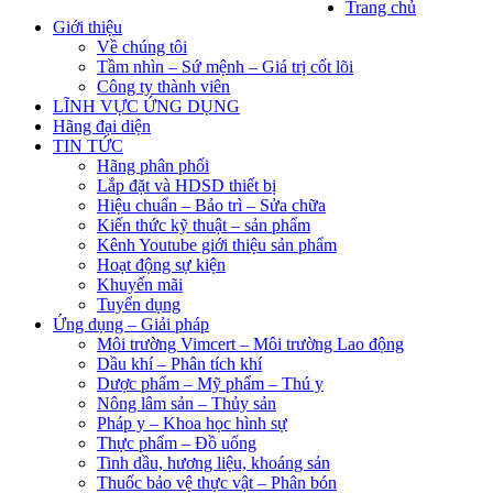
Trang chủ
Giới thiệu
Về chúng tôi
Tầm nhìn – Sứ mệnh – Giá trị cốt lõi
Công ty thành viên
LĨNH VỰC ỨNG DỤNG
Hãng đại diện
TIN TỨC
Hãng phân phối
Lắp đặt và HDSD thiết bị
Hiệu chuẩn – Bảo trì – Sửa chữa
Kiến thức kỹ thuật – sản phẩm
Kênh Youtube giới thiệu sản phẩm
Hoạt động sự kiện
Khuyến mãi
Tuyển dụng
Ứng dụng – Giải pháp
Môi trường Vimcert – Môi trường Lao động
Dầu khí – Phân tích khí
Dược phẩm – Mỹ phẩm – Thú y
Nông lâm sản – Thủy sản
Pháp y – Khoa học hình sự
Thực phẩm – Đồ uống
Tinh dầu, hương liệu, khoáng sản
Thuốc bảo vệ thực vật – Phân bón