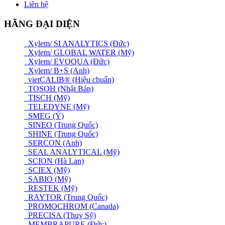
Liên hệ
HÃNG ĐẠI DIỆN
Xylem/ SI ANALYTICS (Đức)
Xylem/ GLOBAL WATER (Mỹ)
Xylem/ EVOQUA (Đức)
Xylem/ B+S (Anh)
vietCALIB® (Hiệu chuẩn)
TOSOH (Nhật Bản)
TISCH (Mỹ)
TELEDYNE (Mỹ)
SMEG (Ý)
SINEO (Trung Quốc)
SHINE (Trung Quốc)
SERCON (Anh)
SEAL ANALYTICAL (Mỹ)
SCION (Hà Lan)
SCIEX (Mỹ)
SABIO (Mỹ)
RESTEK (Mỹ)
RAYTOR (Trung Quốc)
PROMOCHROM (Canada)
PRECISA (Thuỵ Sỹ)
MEMBRAPURE (Đức)