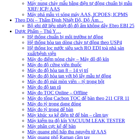
Máy nung chảy mẫu bằng điện tự động chuẩn bị mẫu
XRF/ ICP/ AAS
Máy phá mẫu vi sóng máy AAS, ICPOES; ICPMS
Theo Dõi – Thẩm Định Nhiệt Độ, Độ Ẩm…
Bộ ghi dữ liệu nhiệt độ độ ẩm không dây Ebro EBI 25
Dược Phẩm – Thú Y…
Hệ thống chuẩn bị môi trường tự động
Hệ thống hòa tan dòng chảy tự động theo USP4
Hệ thống lọc nước siêu sạch RO EDI​​ toà nhà sản
xuất/bệnh viện
Máy đo điểm nóng chảy – Máy đô độ kín
Máy đo độ cứng viên thuốc
Máy đo độ hòa tan 8 – 14 vị trí
Máy đo độ hòa tan với bộ lấy mẫu tự động
Máy đo độ mài mòn viên – tỷ trọng bột
Máy đo độ tan rã
Máy đo TOC Online – Offline
Máy đo tổng Cacbon TOC để bàn theo 211 CFR 11
Máy đo tỷ trọng dạng đóng
Máy đo tỷ trọng để bàn
Máy khúc xạ kế điện tử để bàn – cầm tay
Máy kiểm tra độ kín VACUUM LEAK TESTER
Máy phân cực kế để bàn
Máy quang phổ hấp thu nguyên tử AAS
Máy quang phổ Raman cầm tay