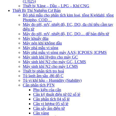
(17025)
Thiết bị Xăng – Dầu – LPG – Khí CNG
Thiết Bị Thí Nghiệm Cơ Bản
Bộ phá mẫu cho phân tích kim loại, tổng Kjeldahl, tổng
Photpho, COD…
Máy đo pH, mV, nhiệt độ, EC, DO, đa chỉ tiêu cầm tay
điện tử
Máy đo pH, mV, nhiệt độ, EC, DO… để bàn điện tử
Máy khuấy đũa
Máy nén khí không dầu
Máy phá mẫu vi sóng
Máy phá mẫu vi sóng máy AAS; ICPOES; ICPMS
Máy sinh khí Hydro cho máy GC
Máy sinh khí N2 cho máy GC, LCMS
Máy sinh khí N2 cho máy LCMS
Thiết bị phân tích tro hoá
Tủ lạnh âm sâu -86 độ C
Tủ vi khí hậu – Humidity (Stability)
Cân phân tích PTN
Phụ kiện của cân
Cân kỹ thuật điện tử 02 số lẻ
Cân phân tích 04 số lẻ
Cân vi lượng 05 số lẻ
Cân sấy ẩm điện tử
Cân vàng