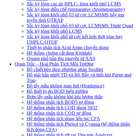
Sắc ký lỏng cao áp HPLC- lỏng khối phổ LCMS
Sắc ký lỏng điều chế (preparative chromatography)
Sắc ký lỏng khối phổ 03 tứ cực LCMSMS bẫy ion
tuyến tính QTRAP
Sắc ký lỏng khối phổ 03 tứ cực LCMSMS Triple Quad
Sắc ký lỏng khối phổ LCMS
Sắc ký lỏng khối phổ tứ cực kết hợp thời gian bay
UHPLC-QTOF
Thiết bị phân tích Acid Amin chuyên dụng
Hệ thống chưng cất đạm Kjeldahl
Quang phổ hấp thu nguyên tử AAS
Quan Trắc – Hoá Phân Tích Môi Trường
Bộ chiết béo theo phương pháp Soxhlet
Bộ giải hấp nhiệt TD và Bộ Bẫy và thổi khí Purge and
Trap
Bộ lấy mẫu không gian hơi (Headspace)
Bộ thiết bị đo BOD hiện trường
Bơm lấy mẫu không khí lưu lượng thấp
Hệ thống phân tích BOD5 tự động
Hệ thống phân tích COD dùng TiO2
Hệ thống phân tích COD tự động
Hệ thống phân tích dòng liên tục CFA
Hệ thống phân tích Phenol và Cyanua (hệ thống phân
tích dòng CFA)
Hệ thống phân tích rời rạc Discrete Analyzer