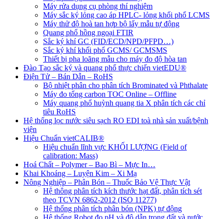
Máy rửa dụng cụ phòng thí nghiệm
Máy sắc ký lỏng cao áp HPLC- lỏng khối phổ LCMS
Máy thử độ hoà tan hợp bộ lấy mẫu tự động
Quang phổ hồng ngoại FTIR
Sắc ký khí GC (FID/ECD/NPD/PFPD…)
Sắc ký khí khối phổ GCMS/ GCMSMS
Thiết bị pha loãng mẫu cho máy đo độ hòa tan
Đào Tạo sắc ký và quang phổ thực chiến vietEDU®
Điện Tử – Bán Dẫn – RoHS
Bộ nhiệt phân cho phân tích Brominated và Phthalate
Máy đo tổng carbon TOC Online – Offline
Máy quang phổ huỳnh quang tia X phân tích các chỉ
tiêu RoHS
Hệ thống lọc nước siêu sạch RO EDI​​ toà nhà sản xuất/bệnh
viện
Hiệu Chuẩn vietCALIB®
Hiệu chuẩn lĩnh vực KHỐI LƯỢNG (Field of
calibration: Mass)
Hoá Chất – Polymer – Bao Bì – Mực In…
Khai Khoáng – Luyện Kim – Xi Mạ
Nông Nghiệp – Phân Bón – Thuốc Bảo Vệ Thực Vật
Hệ thông phân tích kích thước hạt đất, phân tích sét
theo TCVN 6862-2012 (ISO 11277)
Hệ thống phân tích phân bón (NPK) tự động
Hệ thống Robot đo pH và độ dẫn trong đất và nước