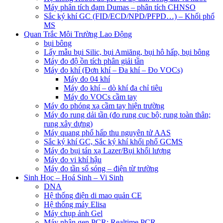
Máy phân tích đạm Dumas – phân tích CHNSO
Sắc ký khí GC (FID/ECD/NPD/PFPD…) – Khối phổ
MS
Quan Trắc Môi Trường Lao Động
bụi bông
Lấy mẫu bụi Silic, bụi Amiăng, bụi hô hấp, bụi bông
Máy đo độ ồn tích phân giải tần
Máy đo khí (Đơn khí – Đa khí – Đo VOCs)
Máy đo 04 khí
Máy đo khí – dò khí đa chỉ tiêu
Máy đo VOCs cầm tay
Máy đo phóng xạ cầm tay hiện trường
Máy đo rung dải tần (đo rung cục bộ; rung toàn thân;
rung xây dựng)
Máy quang phổ hấp thu nguyên tử AAS
Sắc ký khí GC, Sắc ký khí khối phổ GCMS
Máy đo bụi tán xạ Lazer/Bụi khối lượng
Máy đo vi khí hậu
Máy đo tần số sóng – điện từ trường
Sinh Học – Hoá Sinh – Vi Sinh
DNA
Hệ thống điện di mao quản CE
Hệ thống máy Elisa
Máy chụp ảnh Gel
Máy nhân gen PCR; Realtime PCR