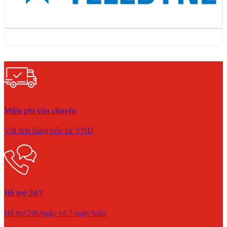
Miễn phí vận chuyển
Với đơn hàng trên 1tr VNĐ
Hỗ trợ 24/7
Hỗ trợ 24h/ngày và 7 ngày/tuần