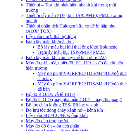
Thiết bị – Test khí phát hiện nhanh khí trong môi
trường
Thiết bị lấy mẫu PUF, bụi TSP; PM10; PM2.5 xung
quanh
Thiết bị phân tích Halogen hữu cơ dễ bị hấp phụ
(AOX/ TOX)
Lấy mẫu nước thải tự động
Bơm lấy mẫu khí/mẫu bụi
Bộ lấy mẫu bụi khí thải ống khói Isokinetic
Trạm ấy mẫu bụi TSP/PM10/ PM2.5
Bơm lấy mẫu khí cầm tay thể tích nhỏ/ IAQ
Máy đo pH, mV, nhiệt độ, EC, DO…- đo đa chỉ tiêu
hiện trường
Máy đo pH/mV/ORP/EC/TDS/Mặn/DO/độ đục
cầm tay
Máy đo pH/mV/ORP/EC/TDS/Mặn/DO/độ đục
để bàn
Bộ đo B.O.D5 và tủ BOD
Bộ đo C.O.D (máy phá mẫu COD – máy đo quang)
Bộ lọc chân không TSS/ Bộ lọc vi sinh
Đo lưu tốc dòng chảy kênh hở – kênh kín
Lấy mẫu SO2/CO/NOx ống khói
Máy đo dầu trong nước
Máy đo độ ồn – ồn tích phân