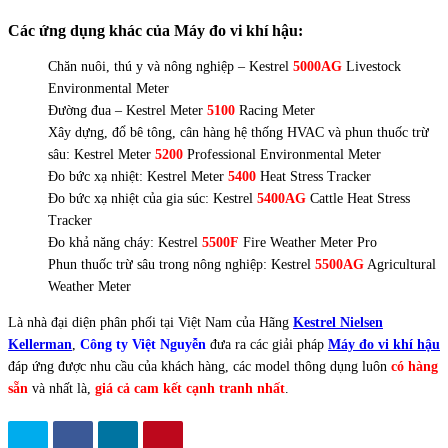
Các ứng dụng khác của Máy đo vi khí hậu:
Chăn nuôi, thú y và nông nghiệp – Kestrel
5000AG
Livestock
Environmental Meter
Đường đua – Kestrel Meter
5100
Racing Meter
Xây dựng, đổ bê tông, cân hàng hệ thống HVAC và phun thuốc trừ
sâu: Kestrel Meter
5200
Professional Environmental Meter
Đo bức xạ nhiệt: Kestrel Meter
5400
Heat Stress Tracker
Đo bức xạ nhiệt của gia súc: Kestrel
5400AG
Cattle Heat Stress
Tracker
Đo khả năng cháy: Kestrel
5500F
Fire Weather Meter Pro
Phun thuốc trừ sâu trong nông nghiệp: Kestrel
5500AG
Agricultural
Weather Meter
Là nhà đại diện phân phối tại Việt Nam của Hãng
Kestrel Nielsen
Kellerman
,
Công ty Việt Nguyễn
đưa ra các giải pháp
Máy đo vi khí hậu
đáp ứng được nhu cầu của khách hàng, các model thông dụng luôn
có hàng
sẵn
và nhất là,
giá cả cam kết cạnh tranh nhất
.