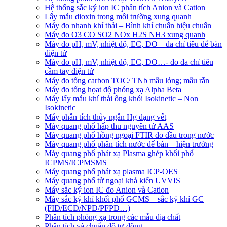
Hệ thống sắc ký ion IC phân tích Anion và Cation
Lấy mẫu dioxin trong môi trường xung quanh
Máy đo nhanh khí thải – Bình khí chuẩn hiệu chuẩn
Máy đo O3 CO SO2 NOx H2S NH3 xung quanh
Máy đo pH, mV, nhiệt độ, EC, DO – đa chỉ tiêu để bàn
điện tử
Máy đo pH, mV, nhiệt độ, EC, DO…- đo đa chỉ tiêu
cầm tay điện tử
Máy đo tổng carbon TOC/ TNb mẫu lỏng; mẫu rắn
Máy đo tổng họat độ phóng xạ Alpha Beta
Máy lấy mẫu khí thải ống khói Isokinetic – Non
Isokinetic
Máy phân tích thủy ngân Hg dạng vết
Máy quang phổ hấp thu nguyên tử AAS
Máy quang phổ hồng ngoại FTIR đo dầu trong nước
Máy quang phổ phân tích nước để bàn – hiện trường
Máy quang phổ phát xạ Plasma ghép khối phổ
ICPMS/ICPMSMS
Máy quang phổ phát xạ plasma ICP-OES
Máy quang phổ tử ngoại khả kiến UVVIS
Máy sắc ký ion IC đo Anion và Cation
Máy sắc ký khí khối phổ GCMS – sắc ký khí GC
(FID/ECD/NPD/PFPD…)
Phân tích phóng xạ trong các mẫu địa chất
Phân tích và chuẩn độ tự động