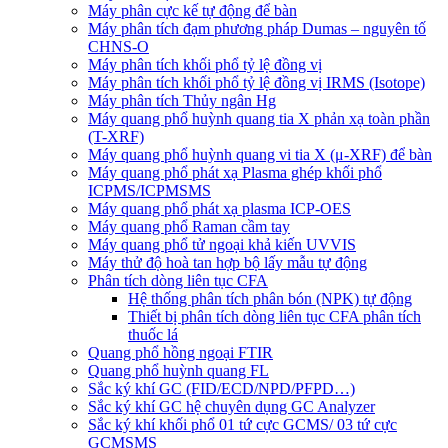
Máy phân cực kế tự động để bàn
Máy phân tích đạm phương pháp Dumas – nguyên tố
CHNS-O
Máy phân tích khối phổ tỷ lệ đồng vị
Máy phân tích khối phổ tỷ lệ đồng vị IRMS (Isotope)
Máy phân tích Thủy ngân Hg
Máy quang phổ huỳnh quang tia X phản xạ toàn phần
(T-XRF)
Máy quang phổ huỳnh quang vi tia X (μ-XRF) để bàn
Máy quang phổ phát xạ Plasma ghép khối phổ
ICPMS/ICPMSMS
Máy quang phổ phát xạ plasma ICP-OES
Máy quang phổ Raman cầm tay
Máy quang phổ tử ngoại khả kiến UVVIS
Máy thử độ hoà tan hợp bộ lấy mẫu tự động
Phân tích dòng liên tục CFA
Hệ thống phân tích phân bón (NPK) tự động
Thiết bị phân tích dòng liên tục CFA phân tích
thuốc lá
Quang phổ hồng ngoại FTIR
Quang phổ huỳnh quang FL
Sắc ký khí GC (FID/ECD/NPD/PFPD…)
Sắc ký khí GC hệ chuyên dụng GC Analyzer
Sắc ký khí khối phổ 01 tứ cực GCMS/ 03 tứ cực
GCMSMS