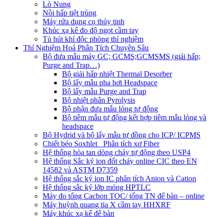
Lò Nung
Nồi hấp tiệt trùng
Máy rửa dụng cụ thủy tinh
Khúc xạ kế đo độ ngọt cầm tay
Tủ hút khí độc phòng thí nghiệm
Thí Nghiệm Hoá Phân Tích Chuyên Sâu
Bộ đưa mẫu máy GC; GCMS;GCMSMS (giải hấp;
Purge and Trap…)
Bộ giải hấp nhiệt Thermal Desorber
Bộ lấy mẫu pha hơi Headspace
Bộ lấy mẫu Purge and Trap
Bộ nhiệt phân Pyrolysis
Bộ phận đưa mẫu lỏng tự động
Bộ tiêm mẫu tự động kết hợp tiêm mẫu lỏng và
headspace
Bộ Hydrid và bộ lấy mẫu tự đồng cho ICP/ ICPMS
Chiết béo Soxhlet_ Phân tích xơ Fiber
Hệ thống hòa tan dòng chảy tự động theo USP4
Hệ thống Sắc ký ion đốt cháy online CIC theo EN
14582 và ASTM D7359
Hệ thống sắc ký ion IC phân tích Anion và Cation
Hệ thống sắc ký lớp mỏng HPTLC
Máy đo tổng Cacbon TOC/ tổng TN để bàn – online
Máy huỳnh quang tia X cầm tay HHXRF
Máy khúc xạ kế để bàn