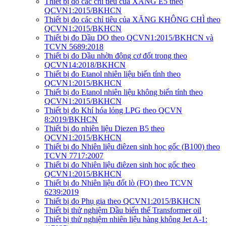
Thiết bị đo các chỉ tiêu của XĂNG E5 theo
QCVN1:2015/BKHCN
Thiết bị đo các chỉ tiêu của XĂNG KHÔNG CHÌ theo
QCVN1:2015/BKHCN
Thiết bị đo Dầu DO theo QCVN1:2015/BKHCN và
TCVN 5689:2018
Thiết bị đo Dầu nhờn động cơ đốt trong theo
QCVN14:2018/BKHCN
Thiết bị đo Etanol nhiên liệu biến tính theo
QCVN1:2015/BKHCN
Thiết bị đo Etanol nhiên liệu không biến tính theo
QCVN1:2015/BKHCN
Thiết bị đo Khí hóa lỏng LPG theo QCVN
8:2019/BKHCN
Thiết bị đo nhiên liệu Diezen B5 theo
QCVN1:2015/BKHCN
Thiết bị đo Nhiên liệu điêzen sinh học gốc (B100) theo
TCVN 7717:2007
Thiết bị đo Nhiên liệu điêzen sinh học gốc theo
QCVN1:2015/BKHCN
Thiết bị đo Nhiên liệu đốt lò (FO) theo TCVN
6239:2019
Thiết bị đo Phụ gia theo QCVN1:2015/BKHCN
Thiết bị thử nghiệm Dầu biến thế Transformer oil
Thiết bị thử nghiệm nhiên liệu hàng không Jet A-1: