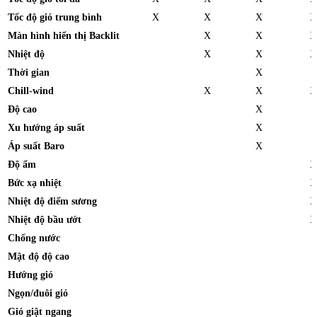
Tốc độ gió trung bình
X
X
X
X
Màn hình hiển thị Backlit
X
X
X
Nhiệt độ
X
X
X
Thời gian
X
Chill-wind
X
X
X
Độ cao
X
Xu hướng áp suất
X
Áp suất Baro
X
Độ ẩm
X
Bức xạ nhiệt
X
Nhiệt độ điểm sương
X
Nhiệt độ bầu ướt
X
Chống nước
Mật độ độ cao
Hướng gió
Ngọn/đuôi gió
Gió giật ngang