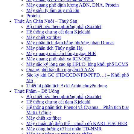
Máy quang phổ định lượng ADN, DNA, Protein
Máy siêu ly tâm quy mô lớn
Protein
Thức Ăn Chăn Nuôi – Thuỷ Sản
Bộ chiết béo theo phương pháp Soxhlet
Hệ thống chưng cất đạm Kjeldahl
Máy chiết xơ fiber
Máy phân tích đạm bằng phương pháp Dumas
Máy phân tích Thủy ngân Hg
Máy quang phổ cận hồng ngoại NIR
Máy quang phổ phát xạ ICP-OES
Máy sắc ký lỏng cao áp HPLC- lỏng khối phổ LCMS
Quang phổ hấp thu nguyên tử AAS
Sắc ký khí GC (FID/ECD/NPD/PFPD…) – Khối phổ
MS
Thiết bị phân tích Acid Amin chuyên dụng
Thực Phẩm – Đồ Uống
Bộ chiết béo theo phương pháp Soxhlet
Hệ thống chưng cất đạm Kjeldahl
Hệ thống phân tích Phenol và Cyanua – Phân tích bia/
Malt tự động
Máy chiết xơ fiber
Máy chuẩn độ điện thế – chuẩn độ KARL FISCHER
Máy cộng hưởng từ hạt nhân TD-NMR