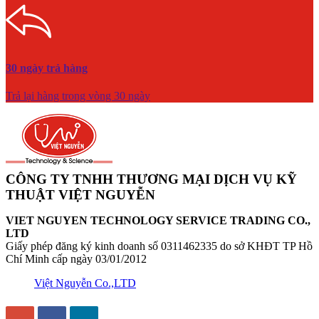
30 ngày trả hàng
Trả lại hàng trong vòng 30 ngày
CÔNG TY TNHH THƯƠNG MẠI DỊCH VỤ KỸ
THUẬT VIỆT NGUYỄN
VIET NGUYEN TECHNOLOGY SERVICE TRADING CO.,
LTD
Giấy phép đăng ký kinh doanh số 0311462335 do sở KHĐT TP Hồ
Chí Minh cấp ngày 03/01/2012
Việt Nguyễn Co.,LTD