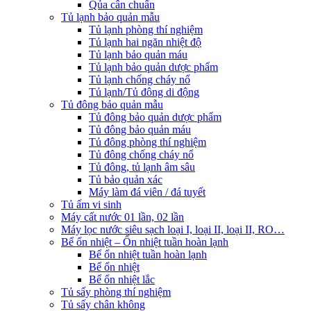
Qủa cân chuẩn
Tủ lạnh bảo quản mẫu
Tủ lạnh phòng thí nghiệm
Tủ lạnh hai ngăn nhiệt độ
Tủ lạnh bảo quản máu
Tủ lạnh bảo quản dược phẩm
Tủ lạnh chống cháy nổ
Tủ lạnh/Tủ đông di động
Tủ đông bảo quản mẫu
Tủ đông bảo quản dược phẩm
Tủ đông bảo quản máu
Tủ đông phòng thí nghiệm
Tủ đông chống cháy nổ
Tủ đông, tủ lạnh âm sâu
Tủ bảo quản xác
Máy làm đá viên / đá tuyết
Tủ ấm vi sinh
Máy cất nước 01 lần, 02 lần
Máy lọc nước siêu sạch loại I, loại II, loại II, RO…
Bể ổn nhiệt – Ổn nhiệt tuần hoàn lạnh
Bể ổn nhiệt tuần hoàn lạnh
Bể ổn nhiệt
Bể ổn nhiệt lắc
Tủ sấy phòng thí nghiệm
Tủ sấy chân không