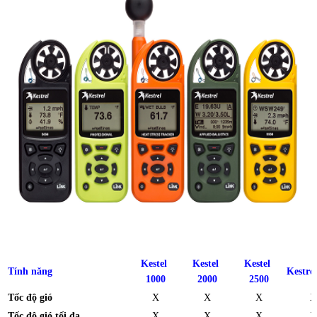
Kestel
Kestel
Kestel
Tính năng
Kestre
1000
2000
2500
Tốc độ gió
X
X
X
X
Tốc độ gió tối đa
X
X
X
X