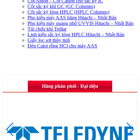
Cột Anion – Cột Cation cho sắc ký IC
Cột sắc ký khí GC (GC Columns)
Cột sắc ký lỏng HPLC (HPLC Columns)
Phụ kiện máy AAS hãng Hitachi – Nhật Bản
Phụ kiện máy quang phổ UVVIS Hitachi – Nhật Bản
Túi chứa khí Tedlar
Linh kiện sắc ký lỏng HPLC Hitachi – Nhật Bản
Giấy lọc sợi thủy tinh
Đèn Catot rỗng HCl cho máy AAS
Hãng phân phối - Đại diện