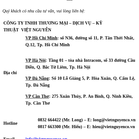
Quý khách có nhu cầu tư vấn, vui lòng liên hệ:
CÔNG TY TNHH THƯƠNG MẠI – DỊCH VỤ – KỸ
THUẬT
VIỆT NGUYỄN
VP Hồ Chí Minh
: số N36, đường số 11, P. Tân Thới Nhất,
Q.12, Tp. Hồ Chí Minh
VP Hà Nội
: Tầng 01 – tòa nhà Intracom, số 33 đường Cầu
Diễn, Q. Bắc Từ Liêm, Tp. Hà Nội
Địa chỉ
VP Đà Nẵng
: Số 10 Lỗ Giáng 5, P. Hòa Xuân, Q. Cẩm Lệ,
Tp. Đà Nẵng
VP Cần Thơ
: 275 Xuân Thủy, P. An Bình, Q. Ninh Kiều,
Tp. Cần Thơ
0832 664422 (Mr. Long) – E: long@vietnguyenco.vn
Hotline
0817 663300 (Mr. Hiếu) – E:
hieu@vietnguyenco.vn