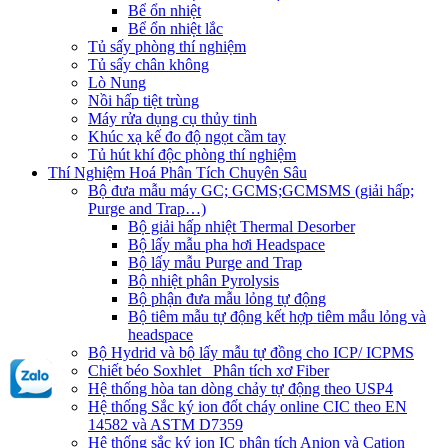
Bể ổn nhiệt
Bể ổn nhiệt lắc
Tủ sấy phòng thí nghiệm
Tủ sấy chân không
Lò Nung
Nồi hấp tiệt trùng
Máy rửa dụng cụ thủy tinh
Khúc xạ kế đo độ ngọt cầm tay
Tủ hút khí độc phòng thí nghiệm
Thí Nghiệm Hoá Phân Tích Chuyên Sâu
Bộ đưa mẫu máy GC; GCMS;GCMSMS (giải hấp;
Purge and Trap…)
Bộ giải hấp nhiệt Thermal Desorber
Bộ lấy mẫu pha hơi Headspace
Bộ lấy mẫu Purge and Trap
Bộ nhiệt phân Pyrolysis
Bộ phận đưa mẫu lỏng tự động
Bộ tiêm mẫu tự động kết hợp tiêm mẫu lỏng và
headspace
Bộ Hydrid và bộ lấy mẫu tự đồng cho ICP/ ICPMS
Chiết béo Soxhlet_ Phân tích xơ Fiber
Hệ thống hòa tan dòng chảy tự động theo USP4
Hệ thống Sắc ký ion đốt cháy online CIC theo EN
14582 và ASTM D7359
Hệ thống sắc ký ion IC phân tích Anion và Cation