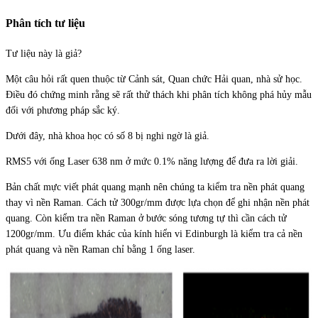
Phân tích tư liệu
Tư liệu này là giả?
Một câu hỏi rất quen thuộc từ Cảnh sát, Quan chức Hải quan, nhà sử học.
Điều đó chứng minh rằng sẽ rất thử thách khi phân tích không phá hủy mẫu
đối với phương pháp sắc ký.
Dưới đây, nhà khoa học có số 8 bị nghi ngờ là giả.
RMS5 với ống Laser 638 nm ở mức 0.1% năng lượng để đưa ra lời giải.
Bản chất mực viết phát quang mạnh nên chúng ta kiểm tra nền phát quang
thay vì nền Raman. Cách tử 300gr/mm được lựa chọn để ghi nhận nền phát
quang. Còn kiểm tra nền Raman ở bước sóng tương tự thì cần cách tử
1200gr/mm. Ưu điểm khác của kính hiển vi Edinburgh là kiểm tra cả nền
phát quang và nền Raman chỉ bằng 1 ống laser.