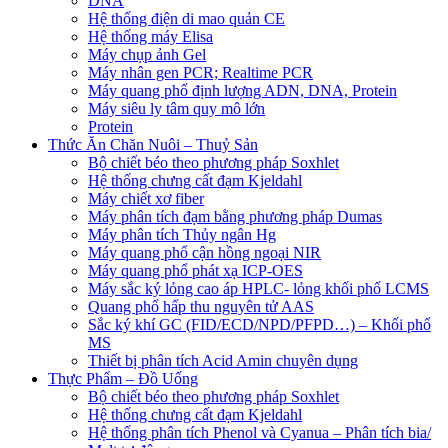
DNA
Hệ thống điện di mao quản CE
Hệ thống máy Elisa
Máy chụp ảnh Gel
Máy nhân gen PCR; Realtime PCR
Máy quang phổ định lượng ADN, DNA, Protein
Máy siêu ly tâm quy mô lớn
Protein
Thức Ăn Chăn Nuôi – Thuỷ Sản
Bộ chiết béo theo phương pháp Soxhlet
Hệ thống chưng cất đạm Kjeldahl
Máy chiết xơ fiber
Máy phân tích đạm bằng phương pháp Dumas
Máy phân tích Thủy ngân Hg
Máy quang phổ cận hồng ngoại NIR
Máy quang phổ phát xạ ICP-OES
Máy sắc ký lỏng cao áp HPLC- lỏng khối phổ LCMS
Quang phổ hấp thu nguyên tử AAS
Sắc ký khí GC (FID/ECD/NPD/PFPD…) – Khối phổ
MS
Thiết bị phân tích Acid Amin chuyên dụng
Thực Phẩm – Đồ Uống
Bộ chiết béo theo phương pháp Soxhlet
Hệ thống chưng cất đạm Kjeldahl
Hệ thống phân tích Phenol và Cyanua – Phân tích bia/