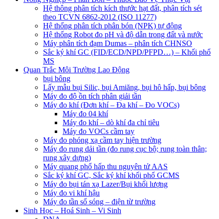
Hệ thông phân tích kích thước hạt đất, phân tích sét
theo TCVN 6862-2012 (ISO 11277)
Hệ thống phân tích phân bón (NPK) tự động
Hệ thống Robot đo pH và độ dẫn trong đất và nước
Máy phân tích đạm Dumas – phân tích CHNSO
Sắc ký khí GC (FID/ECD/NPD/PFPD…) – Khối phổ
MS
Quan Trắc Môi Trường Lao Động
bụi bông
Lấy mẫu bụi Silic, bụi Amiăng, bụi hô hấp, bụi bông
Máy đo độ ồn tích phân giải tần
Máy đo khí (Đơn khí – Đa khí – Đo VOCs)
Máy đo 04 khí
Máy đo khí – dò khí đa chỉ tiêu
Máy đo VOCs cầm tay
Máy đo phóng xạ cầm tay hiện trường
Máy đo rung dải tần (đo rung cục bộ; rung toàn thân;
rung xây dựng)
Máy quang phổ hấp thu nguyên tử AAS
Sắc ký khí GC, Sắc ký khí khối phổ GCMS
Máy đo bụi tán xạ Lazer/Bụi khối lượng
Máy đo vi khí hậu
Máy đo tần số sóng – điện từ trường
Sinh Học – Hoá Sinh – Vi Sinh