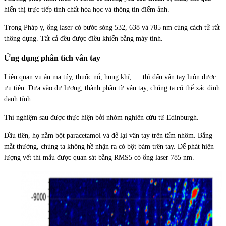
hiển thị trực tiếp tính chất hóa học và thông tin điểm ảnh.
Trong Pháp y, ống laser có bước sóng 532, 638 và 785 nm cùng cách tử rất
thông dụng. Tất cả đều được điều khiển bằng máy tính.
Ứng dụng phân tích vân tay
Liên quan vụ án ma túy, thuốc nổ, hung khí, … thì dấu vân tay luôn được
ưu tiên. Dựa vào dư lượng, thành phần từ vân tay, chúng ta có thể xác định
danh tính.
Thí nghiệm sau được thực hiện bởi nhóm nghiên cứu từ Edinburgh.
Đầu tiên, họ nắm bột paracetamol và để lại vân tay trên tấm nhôm. Bằng
mắt thường, chúng ta không hề nhận ra có bột bám trên tay. Để phát hiện
lượng vết thì mẫu được quan sát bằng RMS5 có ống laser 785 nm.