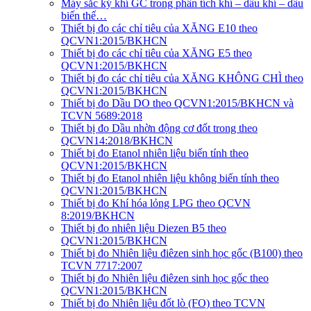
Máy sắc ký khí GC trong phân tích khí – dầu khí – dầu
biến thế…
Thiết bị đo các chỉ tiêu của XĂNG E10 theo
QCVN1:2015/BKHCN
Thiết bị đo các chỉ tiêu của XĂNG E5 theo
QCVN1:2015/BKHCN
Thiết bị đo các chỉ tiêu của XĂNG KHÔNG CHÌ theo
QCVN1:2015/BKHCN
Thiết bị đo Dầu DO theo QCVN1:2015/BKHCN và
TCVN 5689:2018
Thiết bị đo Dầu nhờn động cơ đốt trong theo
QCVN14:2018/BKHCN
Thiết bị đo Etanol nhiên liệu biến tính theo
QCVN1:2015/BKHCN
Thiết bị đo Etanol nhiên liệu không biến tính theo
QCVN1:2015/BKHCN
Thiết bị đo Khí hóa lỏng LPG theo QCVN
8:2019/BKHCN
Thiết bị đo nhiên liệu Diezen B5 theo
QCVN1:2015/BKHCN
Thiết bị đo Nhiên liệu điêzen sinh học gốc (B100) theo
TCVN 7717:2007
Thiết bị đo Nhiên liệu điêzen sinh học gốc theo
QCVN1:2015/BKHCN
Thiết bị đo Nhiên liệu đốt lò (FO) theo TCVN