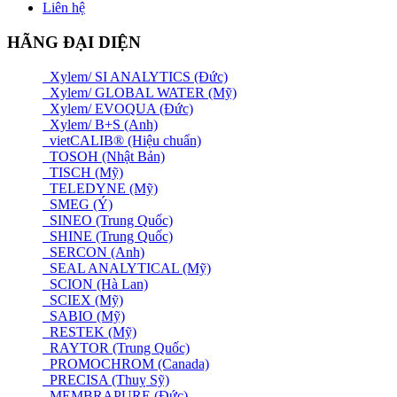
Liên hệ
HÃNG ĐẠI DIỆN
Xylem/ SI ANALYTICS (Đức)
Xylem/ GLOBAL WATER (Mỹ)
Xylem/ EVOQUA (Đức)
Xylem/ B+S (Anh)
vietCALIB® (Hiệu chuẩn)
TOSOH (Nhật Bản)
TISCH (Mỹ)
TELEDYNE (Mỹ)
SMEG (Ý)
SINEO (Trung Quốc)
SHINE (Trung Quốc)
SERCON (Anh)
SEAL ANALYTICAL (Mỹ)
SCION (Hà Lan)
SCIEX (Mỹ)
SABIO (Mỹ)
RESTEK (Mỹ)
RAYTOR (Trung Quốc)
PROMOCHROM (Canada)
PRECISA (Thuỵ Sỹ)
MEMBRAPURE (Đức)