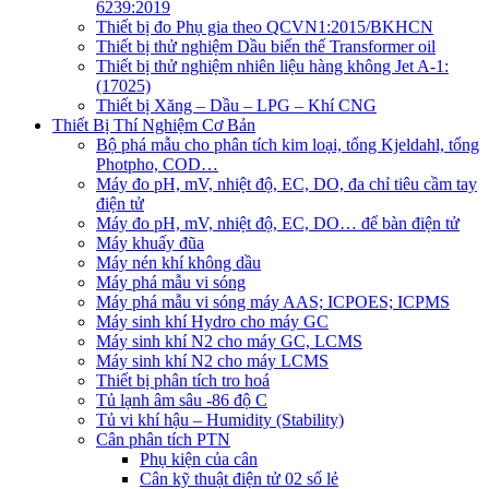
6239:2019
Thiết bị đo Phụ gia theo QCVN1:2015/BKHCN
Thiết bị thử nghiệm Dầu biến thế Transformer oil
Thiết bị thử nghiệm nhiên liệu hàng không Jet A-1:
(17025)
Thiết bị Xăng – Dầu – LPG – Khí CNG
Thiết Bị Thí Nghiệm Cơ Bản
Bộ phá mẫu cho phân tích kim loại, tổng Kjeldahl, tổng
Photpho, COD…
Máy đo pH, mV, nhiệt độ, EC, DO, đa chỉ tiêu cầm tay
điện tử
Máy đo pH, mV, nhiệt độ, EC, DO… để bàn điện tử
Máy khuấy đũa
Máy nén khí không dầu
Máy phá mẫu vi sóng
Máy phá mẫu vi sóng máy AAS; ICPOES; ICPMS
Máy sinh khí Hydro cho máy GC
Máy sinh khí N2 cho máy GC, LCMS
Máy sinh khí N2 cho máy LCMS
Thiết bị phân tích tro hoá
Tủ lạnh âm sâu -86 độ C
Tủ vi khí hậu – Humidity (Stability)
Cân phân tích PTN
Phụ kiện của cân
Cân kỹ thuật điện tử 02 số lẻ