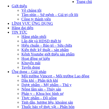
Trang chủ
Giới thiệu
Về chúng tôi
Tầm nhìn – Sứ mệnh – Giá trị cốt lõi
Công ty thành viên
LĨNH VỰC ỨNG DỤNG
Hãng đại diện
TIN TỨC
Hãng phân phối
Lắp đặt và HDSD thiết bị
Hiệu chuẩn – Bảo trì – Sửa chữa
Kiến thức kỹ thuật – sản phẩm
Kênh Youtube giới thiệu sản phẩm
Hoạt động sự kiện
Khuyến mãi
Tuyển dụng
Ứng dụng – Giải pháp
Môi trường Vimcert – Môi trường Lao động
Dầu khí – Phân tích khí
Dược phẩm – Mỹ phẩm – Thú y
Nông lâm sản – Thủy sản
Pháp y – Khoa học hình sự
Thực phẩm – Đồ uống
Tinh dầu, hương liệu, khoáng sản
Thuốc bảo vệ thực vật – Phân bón