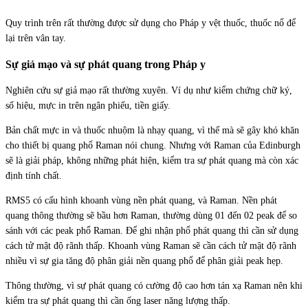
Quy trình trên rất thường được sử dụng cho Pháp y vệt thuốc, thuốc nổ để
lại trên vân tay.
Sự giả mạo và sự phát quang trong Pháp y
Nghiên cứu sự giả mạo rất thường xuyên. Ví dụ như kiểm chứng chữ ký,
số hiệu, mực in trên ngân phiếu, tiền giấy.
Bản chất mực in và thuốc nhuộm là nhạy quang, vì thế mà sẽ gây khó khăn
cho thiết bị quang phổ Raman nói chung. Nhưng với Raman của Edinburgh
sẽ là giải pháp, không những phát hiện, kiểm tra sự phát quang mà còn xác
định tính chất.
RMS5 có cấu hình khoanh vùng nền phát quang, và Raman. Nền phát
quang thông thường sẽ bầu hơn Raman, thường dùng 01 đến 02 peak để so
sánh với các peak phổ Raman. Để ghi nhận phổ phát quang thì cần sử dụng
cách tử mật độ rãnh thấp. Khoanh vùng Raman sẽ cần cách tử mật độ rãnh
nhiều vì sự gia tăng độ phân giải nền quang phổ để phân giải peak hẹp.
Thông thường, vì sự phát quang có cường độ cao hơn tán xạ Raman nên khi
kiểm tra sự phát quang thì cần ống laser năng lượng thấp.