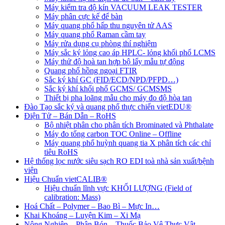
Máy kiểm tra độ kín VACUUM LEAK TESTER
Máy phân cực kế để bàn
Máy quang phổ hấp thu nguyên tử AAS
Máy quang phổ Raman cầm tay
Máy rửa dụng cụ phòng thí nghiệm
Máy sắc ký lỏng cao áp HPLC- lỏng khối phổ LCMS
Máy thử độ hoà tan hợp bộ lấy mẫu tự động
Quang phổ hồng ngoại FTIR
Sắc ký khí GC (FID/ECD/NPD/PFPD…)
Sắc ký khí khối phổ GCMS/ GCMSMS
Thiết bị pha loãng mẫu cho máy đo độ hòa tan
Đào Tạo sắc ký và quang phổ thực chiến vietEDU®
Điện Tử – Bán Dẫn – RoHS
Bộ nhiệt phân cho phân tích Brominated và Phthalate
Máy đo tổng carbon TOC Online – Offline
Máy quang phổ huỳnh quang tia X phân tích các chỉ
tiêu RoHS
Hệ thống lọc nước siêu sạch RO EDI​​ toà nhà sản xuất/bệnh
viện
Hiệu Chuẩn vietCALIB®
Hiệu chuẩn lĩnh vực KHỐI LƯỢNG (Field of
calibration: Mass)
Hoá Chất – Polymer – Bao Bì – Mực In…
Khai Khoáng – Luyện Kim – Xi Mạ
Nông Nghiệp – Phân Bón – Thuốc Bảo Vệ Thực Vật