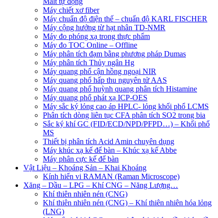
Malt tự động
Máy chiết xơ fiber
Máy chuẩn độ điện thế – chuẩn độ KARL FISCHER
Máy cộng hưởng từ hạt nhân TD-NMR
Máy đo phóng xạ trong thực phẩm
Máy đo TOC Online – Offline
Máy phân tích đạm bằng phương pháp Dumas
Máy phân tích Thủy ngân Hg
Máy quang phổ cận hồng ngoại NIR
Máy quang phổ hấp thu nguyên tử AAS
Máy quang phổ huỳnh quang phân tích Histamine
Máy quang phổ phát xạ ICP-OES
Máy sắc ký lỏng cao áp HPLC- lỏng khối phổ LCMS
Phân tích dòng liên tục CFA phân tích SO2 trong bia
Sắc ký khí GC (FID/ECD/NPD/PFPD…) – Khối phổ
MS
Thiết bị phân tích Acid Amin chuyên dụng
Máy khúc xạ kế để bàn – Khúc xạ kế Abbe
Máy phân cực kế để bàn
Vật Liệu – Khoáng Sản – Khai Khoáng
Kính hiển vi RAMAN (Raman Microscope)
Xăng – Dầu – LPG – Khí CNG – Năng Lượng…
Khí thiên nhiên nén (CNG)
Khí thiên nhiên nén (CNG) – Khí thiên nhiên hóa lỏng
(LNG)