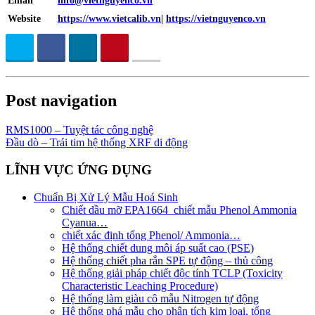
Email
info@vietnguyenco.vn
Website
https://www.vietcalib.vn
|
https://vietnguyenco.vn
Post navigation
RMS1000 – Tuyệt tác công nghệ
Đầu dò – Trái tim hệ thống XRF di động
LĨNH VỰC ỨNG DỤNG
Chuẩn Bị Xử Lý Mẫu Hoá Sinh
Chiết dầu mỡ EPA1664_chiết mẫu Phenol Ammonia
Cyanua…
chiết xác định tổng Phenol/ Ammonia…
Hệ thống chiết dung môi áp suất cao (PSE)
Hệ thống chiết pha rắn SPE tự động – thủ công
Hệ thống giải pháp chiết độc tính TCLP (Toxicity
Characteristic Leaching Procedure)
Hệ thống làm giàu cô mẫu Nitrogen tự động
Hệ thống phá mẫu cho phân tích kim loại, tổng