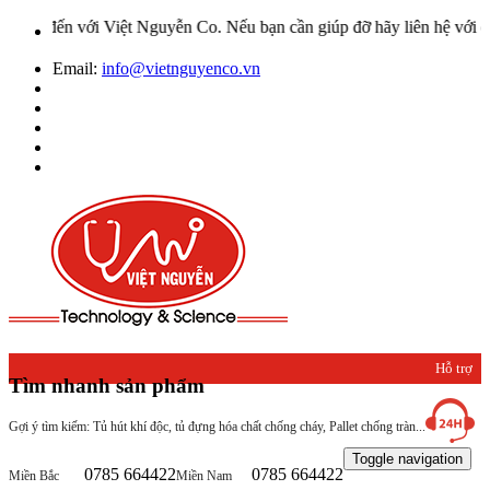
iệt Nguyễn Co. Nếu bạn cần giúp đỡ hãy liên hệ với chúng tôi qua H
Email:
info@vietnguyenco.vn
Hỗ trợ
Tìm nhanh sản phẩm
khách
Gợi ý tìm kiếm: Tủ hút khí độc, tủ đựng hóa chất chống cháy, Pallet chống tràn...
hàng
Toggle navigation
0785 664422
0785 664422
Miền Bắc
Miền Nam