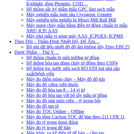
Kjeldahl, tổng Photpho, COD…
Hệ thống sắc ký thẩm thấu GPC làm sạch mẫu
Máy nghiền mẫu lạnh sâu Cryogenic Grinder
Máy nghiền trộn nghiền bi Mixer Mill Ball Mill
Máy nung chảy mẫu bằng điện tự động chuẩn bị mẫu
XRF/ ICP/ AAS
Máy phá mẫu vi sóng máy AAS, ICPOES; ICPMS
Theo Dõi – Thẩm Định Nhiệt Độ, Độ Ẩm…
Bộ ghi dữ liệu nhiệt độ độ ẩm không dây Ebro EBI 25
Dược Phẩm – Thú Y…
Hệ thống chuẩn bị môi trường tự động
Hệ thống hòa tan dòng chảy tự động theo USP4
Hệ thống lọc nước siêu sạch RO EDI​​ toà nhà sản
xuất/bệnh viện
Máy đo điểm nóng chảy – Máy đô độ kín
Máy đo độ cứng viên thuốc
Máy đo độ hòa tan 8 – 14 vị trí
Máy đo độ hòa tan với bộ lấy mẫu tự động
Máy đo độ mài mòn viên – tỷ trọng bột
Máy đo độ tan rã
Máy đo TOC Online – Offline
Máy đo tổng Cacbon TOC để bàn theo 211 CFR 11
Máy đo tỷ trọng dạng đóng
Máy đo tỷ trọng để bàn
Máy khúc xạ kế điện tử để bàn – cầm tay