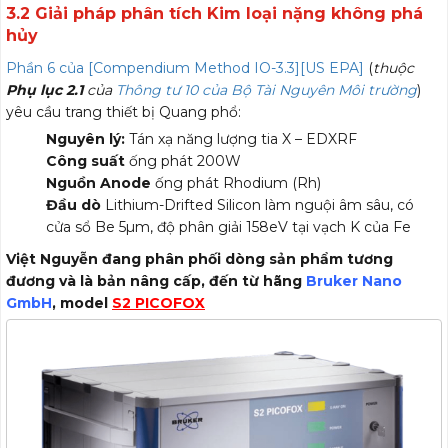
3.2 Giải pháp phân tích Kim loại nặng không phá
hủy
Phần 6 của [Compendium Method IO-3.3][US EPA]
(
thuộc
Phụ lục 2.1
của
Thông tư 10 của Bộ Tài Nguyên Môi trường
)
yêu cầu trang thiết bị Quang phổ:
Nguyên lý:
Tán xạ năng lượng tia X – EDXRF
Công suất
ống phát 200W
Nguồn Anode
ống phát Rhodium (Rh)
Đầu dò
Lithium-Drifted Silicon làm nguội âm sâu, có
cửa sổ Be 5µm, độ phân giải 158eV tại vạch K của Fe
Việt Nguyễn đang phân phối dòng sản phẩm tương
đương và là bản nâng cấp, đến từ hãng
Bruker Nano
GmbH
, model
S2 PICOFOX