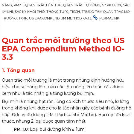
,
,
,
,
,
NẶNG
PM2.5
QUAN TRẮC LIÊN TỤC
QUAN TRẮC TỰ ĐỘNG
S2 PICOFOX
SẮC
,
,
,
,
KÝ KHÍ
SẮC KÝ KHỐI PHỔ
THÔNG TƯ 10
TISCH
TRUNG TÂM QUAN TRẮC MÔI
,
,
.
TRƯỜNG
TXRF
US EPA COMPENDIUM METHOD IO-3.3
PERMALINK
Quan trắc môi trường theo US
EPA Compendium Method IO-
3.3
1. Tổng quan
Quan trắc môi trường là một trong những định hướng hữu
hiệu cho sự nóng lên toàn cầu. Sự nóng lên toàn cầu được
xem như là tác nhân gia tăng lượng bụi mịn.
Bụi mịn là những hạt rắn, lỏng có kích thước siêu nhỏ, lơ lửng
trong không khí, được cho là tác nhân gây các bệnh đường hô
hấp. Đơn vị đo lường PM (Particulate Matter). Bụi mịn đa kích
thước, nhưng 2 loại được quan tâm nhất.
PM 1.0
: Loại bụi đường kính ≤ 1µm