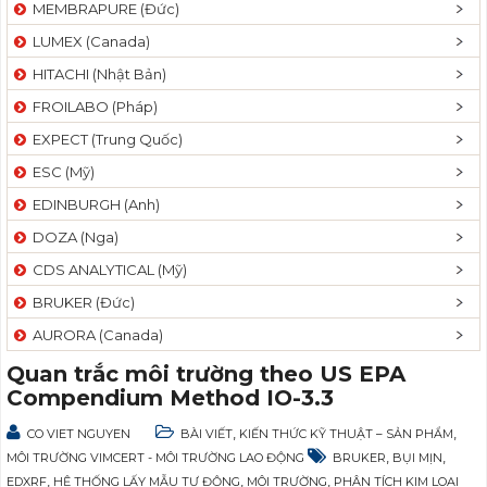
MEMBRAPURE (Đức)
LUMEX (Canada)
HITACHI (Nhật Bản)
FROILABO (Pháp)
EXPECT (Trung Quốc)
ESC (Mỹ)
EDINBURGH (Anh)
DOZA (Nga)
CDS ANALYTICAL (Mỹ)
BRUKER (Đức)
AURORA (Canada)
Quan trắc môi trường theo US EPA
Compendium Method IO-3.3
,
,
CO VIET NGUYEN
BÀI VIẾT
KIẾN THỨC KỸ THUẬT – SẢN PHẨM
,
,
MÔI TRƯỜNG VIMCERT - MÔI TRƯỜNG LAO ĐỘNG
BRUKER
BỤI MỊN
,
,
,
EDXRF
HỆ THỐNG LẤY MẪU TỰ ĐỘNG
MÔI TRƯỜNG
PHÂN TÍCH KIM LOẠI