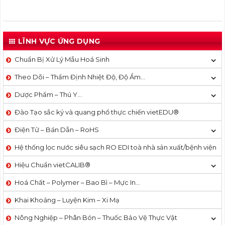
LĨNH VỰC ỨNG DỤNG
Chuẩn Bị Xử Lý Mẫu Hoá Sinh
Theo Dõi – Thẩm Định Nhiệt Độ, Độ Ẩm…
Dược Phẩm – Thú Y…
Đào Tạo sắc ký và quang phổ thực chiến vietEDU®
Điện Tử – Bán Dẫn – RoHS
Hệ thống lọc nước siêu sạch RO EDI​​ toà nhà sản xuất/bệnh viện
Hiệu Chuẩn vietCALIB®
Hoá Chất – Polymer – Bao Bì – Mực In…
Khai Khoáng – Luyện Kim – Xi Mạ
Nông Nghiệp – Phân Bón – Thuốc Bảo Vệ Thực Vật