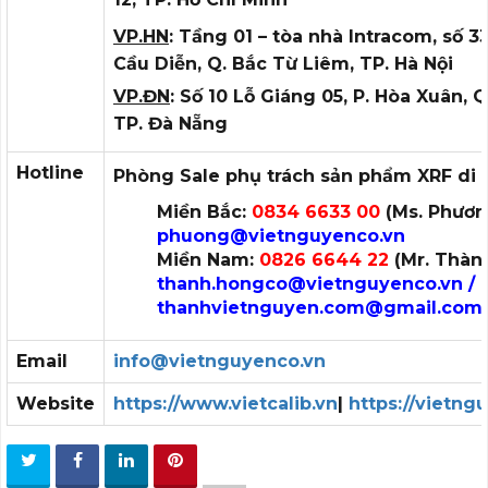
VP.HN
: Tầng 01 – tòa nhà Intracom, số 
Cầu Diễn, Q. Bắc Từ Liêm, TP. Hà Nội
VP.ĐN
: Số 10 Lỗ Giáng 05, P. Hòa Xuân, 
TP. Đà Nẵng
Hotline
Phòng Sale phụ trách sản phẩm XRF di
Miền Bắc:
0834 6633 00
(Ms. Phương
phuong
@vietnguyenco.vn
Miền Nam:
0826 6644 22
(Mr. Thành
thanh.hongco
@vietnguyenco.vn /
thanhvietnguyen.com@gmail.com
Email
info@vietnguyenco.vn
Website
https://www.vietcalib.vn
|
https://vietng