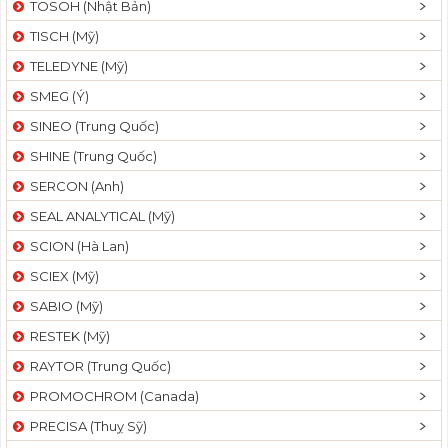
TOSOH (Nhật Bản)
t
TISCH (Mỹ)
i
o
TELEDYNE (Mỹ)
n
SMEG (Ý)
SINEO (Trung Quốc)
SHINE (Trung Quốc)
SERCON (Anh)
SEAL ANALYTICAL (Mỹ)
SCION (Hà Lan)
SCIEX (Mỹ)
SABIO (Mỹ)
RESTEK (Mỹ)
RAYTOR (Trung Quốc)
PROMOCHROM (Canada)
PRECISA (Thuỵ Sỹ)