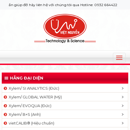
úp đỡ hãy liên hệ với chúng tôi qua Hotline: 0932 664422
T
o
g
HÃNG ĐẠI DIỆN
g
l
Xylem/ SI ANALYTICS (Đức)
e
Xylem/ GLOBAL WATER (Mỹ)
n
a
Xylem/ EVOQUA (Đức)
v
Xylem/ B+S (Anh)
i
g
vietCALIB® (Hiệu chuẩn)
a