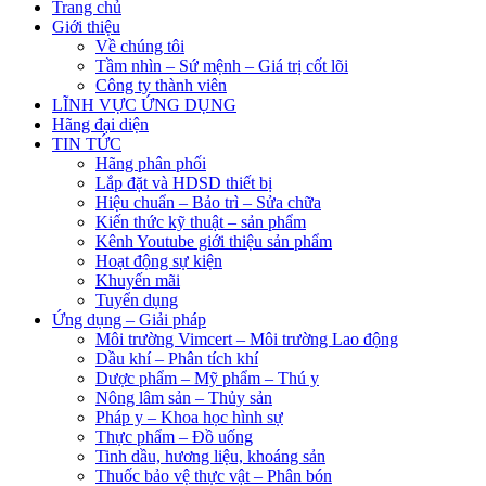
Trang chủ
Giới thiệu
Về chúng tôi
Tầm nhìn – Sứ mệnh – Giá trị cốt lõi
Công ty thành viên
LĨNH VỰC ỨNG DỤNG
Hãng đại diện
TIN TỨC
Hãng phân phối
Lắp đặt và HDSD thiết bị
Hiệu chuẩn – Bảo trì – Sửa chữa
Kiến thức kỹ thuật – sản phẩm
Kênh Youtube giới thiệu sản phẩm
Hoạt động sự kiện
Khuyến mãi
Tuyển dụng
Ứng dụng – Giải pháp
Môi trường Vimcert – Môi trường Lao động
Dầu khí – Phân tích khí
Dược phẩm – Mỹ phẩm – Thú y
Nông lâm sản – Thủy sản
Pháp y – Khoa học hình sự
Thực phẩm – Đồ uống
Tinh dầu, hương liệu, khoáng sản
Thuốc bảo vệ thực vật – Phân bón