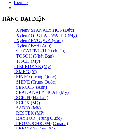
Liên hệ
HÃNG ĐẠI DIỆN
Xylem/ SI ANALYTICS (Đức)
Xylem/ GLOBAL WATER (Mỹ)
Xylem/ EVOQUA (Đức)
Xylem/ B+S (Anh)
vietCALIB® (Hiệu chuẩn)
TOSOH (Nhật Bản)
TISCH (Mỹ)
TELEDYNE (Mỹ)
SMEG (Ý)
SINEO (Trung Quốc)
SHINE (Trung Quốc)
SERCON (Anh)
SEAL ANALYTICAL (Mỹ)
SCION (Hà Lan)
SCIEX (Mỹ)
SABIO (Mỹ)
RESTEK (Mỹ)
RAYTOR (Trung Quốc)
PROMOCHROM (Canada)
PRECISA (Thuỵ Sỹ)