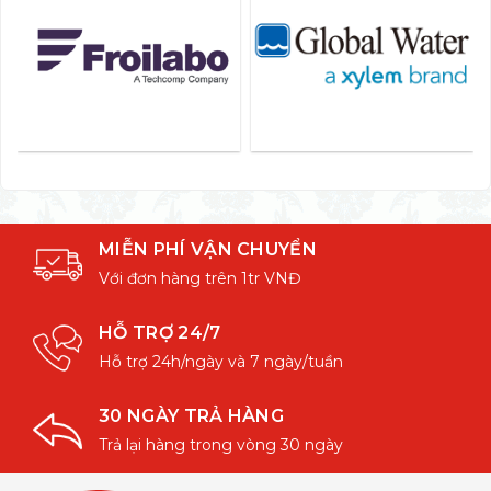
MIỄN PHÍ VẬN CHUYỂN
Với đơn hàng trên 1tr VNĐ
HỖ TRỢ 24/7
Hỗ trợ 24h/ngày và 7 ngày/tuần
30 NGÀY TRẢ HÀNG
Trả lại hàng trong vòng 30 ngày