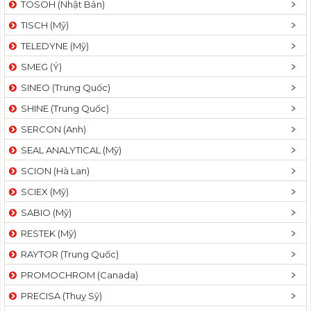
TOSOH (Nhật Bản)
t
TISCH (Mỹ)
i
o
TELEDYNE (Mỹ)
n
SMEG (Ý)
SINEO (Trung Quốc)
SHINE (Trung Quốc)
SERCON (Anh)
SEAL ANALYTICAL (Mỹ)
SCION (Hà Lan)
SCIEX (Mỹ)
SABIO (Mỹ)
RESTEK (Mỹ)
RAYTOR (Trung Quốc)
PROMOCHROM (Canada)
PRECISA (Thuỵ Sỹ)