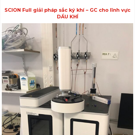
SCION Full giải pháp sắc ký khí – GC cho lĩnh vực
DẦU KHÍ