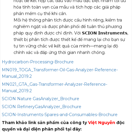
hoạt để kết hợp các đầu vào mẫu đặc biệt nhằm tối ưu
hóa tính toàn vẹn của mẫu và tích hợp các giải pháp
phần mềm cụ thể khi cần.
Mỗi hệ thống phân tích được cấu hình riêng, kiểm tra
nghiêm ngặt và được phân phối để tuân thủ phương
pháp quy định được chỉ định. Với 𝗦𝗖𝗜𝗢𝗡 𝗜𝗻𝘀𝘁𝗿𝘂𝗺𝗲𝗻𝘁𝘀,
thiết bị phân tích được thiết kế để mang lại cho bạn sự
tự tin vững chắc về kết quả của mình—mang lại độ
chính xác và đáp ứng thời gian nhanh chóng.
Hydrocarbon-Processing-Brochure
MN019_TOGA_Transformer-Oil-Gas-Analyzer-Reference-
Manual_2019.2
MN021_GTA_Gas-Transformer-Analyzer-Reference-
Manual_2019.2
SCION Nature GasAnalyzer_Brochure
SCION RefineryGasAnalyzer_Brochure
SCION-Instruments-Spares-and-Consumables-Brochure
Tham khảo link sản phẩm của công ty
Việt Nguyễn
độc
quyền và đại diện phân phối tại đây: