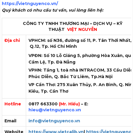
https://vietnguyenco.vn/
Quý khách có nhu cầu tư vấn, vui lòng liên hệ:
CÔNG TY TNHH THƯƠNG MẠI – DỊCH VỤ – KỸ
THUẬT
VIỆT NGUYỄN
Địa chỉ
VPHCM: số N36, đường số 11, P. Tân Thới Nhất,
Q.12, Tp. Hồ Chí Minh
VPĐN: Số 10 Lỗ Giáng 5, phường Hòa Xuân, qu
Cẩm Lệ, Tp. Đà Nẵng
VPHN: Tầng 1, toà nhà INTRACOM, 33 Cầu Diễn,
Phúc Diễn, Q. Bắc Từ Liêm, Tp.Hà Nội
VP Cần Thơ: 275 Xuân Thủy, P. An Bình, Q. Ni
Kiều, Tp. Cần Thơ
Hotline
0817 663300
(Mr. Hiếu)
– E:
hieu
@vietnguyenco.vn
Email
info@vietnguyenco.vn
Website
https://www.vietcalib.vn
|
https://vietnguyenc