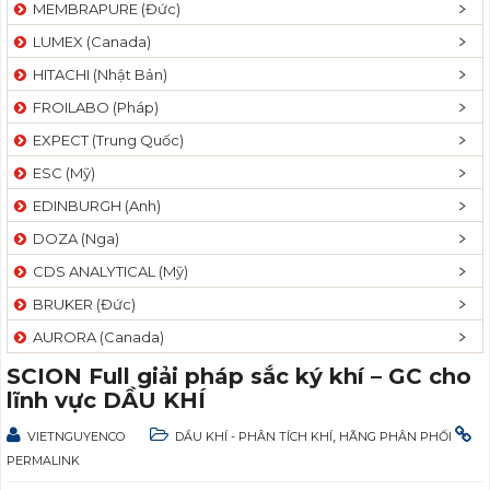
MEMBRAPURE (Đức)
LUMEX (Canada)
HITACHI (Nhật Bản)
FROILABO (Pháp)
EXPECT (Trung Quốc)
ESC (Mỹ)
EDINBURGH (Anh)
DOZA (Nga)
CDS ANALYTICAL (Mỹ)
BRUKER (Đức)
AURORA (Canada)
SCION Full giải pháp sắc ký khí – GC cho
lĩnh vực DẦU KHÍ
,
VIETNGUYENCO
DẦU KHÍ - PHÂN TÍCH KHÍ
HÃNG PHÂN PHỐI
PERMALINK