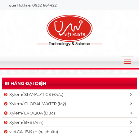
a Hotline: 0932 664422
T
o
g
HÃNG ĐẠI DIỆN
g
l
Xylem/ SI ANALYTICS (Đức)
e
Xylem/ GLOBAL WATER (Mỹ)
n
a
Xylem/ EVOQUA (Đức)
v
Xylem/ B+S (Anh)
i
g
vietCALIB® (Hiệu chuẩn)
a