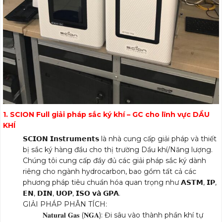
1. SCION Full giải pháp sắc ký khí – GC cho lĩnh vực DẦU
KHÍ
𝗦𝗖𝗜𝗢𝗡 𝗜𝗻𝘀𝘁𝗿𝘂𝗺𝗲𝗻𝘁𝘀 là nhà cung cấp giải pháp và thiết
bị sắc ký hàng đầu cho thị trường Dầu khí/Năng lượng.
Chúng tôi cung cấp đầy đủ các giải pháp sắc ký dành
riêng cho ngành hydrocarbon, bao gồm tất cả các
phương pháp tiêu chuẩn hóa quan trọng như 𝗔𝗦𝗧𝗠, 𝗜𝗣,
𝗘𝗡, 𝗗𝗜𝗡, 𝗨𝗢𝗣, 𝗜𝗦𝗢 𝘃𝗮̀ 𝗚𝗣𝗔.
GIẢI PHÁP PHÂN TÍCH:
𝐍𝐚𝐭𝐮𝐫𝐚𝐥 𝐆𝐚𝐬 (𝐍𝐆𝐀): Đi sâu vào thành phần khí tự