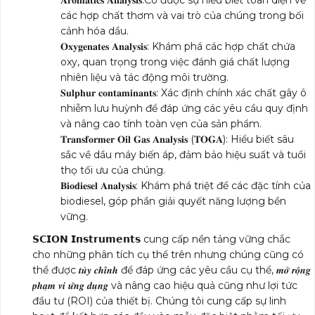
𝐀𝐫𝐨𝐦𝐚𝐭𝐢𝐜𝐬 𝐀𝐧𝐚𝐥𝐲𝐬𝐢𝐬:Có được sự hiểu biết toàn diện về
các hợp chất thơm và vai trò của chúng trong bối
cảnh hóa dầu.
𝐎𝐱𝐲𝐠𝐞𝐧𝐚𝐭𝐞𝐬 𝐀𝐧𝐚𝐥𝐲𝐬𝐢𝐬: Khám phá các hợp chất chứa
oxy, quan trọng trong việc đánh giá chất lượng
nhiên liệu và tác động môi trường.
𝐒𝐮𝐥𝐩𝐡𝐮𝐫 𝐜𝐨𝐧𝐭𝐚𝐦𝐢𝐧𝐚𝐧𝐭𝐬: Xác định chính xác chất gây ô
nhiễm lưu huỳnh để đáp ứng các yêu cầu quy định
và nâng cao tính toàn vẹn của sản phẩm.
𝐓𝐫𝐚𝐧𝐬𝐟𝐨𝐫𝐦𝐞𝐫 𝐎𝐢𝐥 𝐆𝐚𝐬 𝐀𝐧𝐚𝐥𝐲𝐬𝐢𝐬 (𝐓𝐎𝐆𝐀): Hiểu biết sâu
sắc về dầu máy biến áp, đảm bảo hiệu suất và tuổi
thọ tối ưu của chúng.
𝐁𝐢𝐨𝐝𝐢𝐞𝐬𝐞𝐥 𝐀𝐧𝐚𝐥𝐲𝐬𝐢𝐬: Khám phá triệt để các đặc tính của
biodiesel, góp phần giải quyết năng lượng bền
vững.
𝗦𝗖𝗜𝗢𝗡 𝗜𝗻𝘀𝘁𝗿𝘂𝗺𝗲𝗻𝘁𝘀 cung cấp nền tảng vững chắc
cho những phân tích cụ thể trên nhưng chúng cũng có
thể được 𝒕𝒖̀𝒚 𝒄𝒉𝒊̉𝒏𝒉 để đáp ứng các yêu cầu cụ thể, 𝒎𝒐̛̉ 𝒓𝒐̣̂𝒏𝒈
𝒑𝒉𝒂̣𝒎 𝒗𝒊 𝒖̛́𝒏𝒈 𝒅𝒖̣𝒏𝒈 và nâng cao hiệu quả cũng như lợi tức
đầu tư (ROI) của thiết bị. Chúng tôi cung cấp sự linh