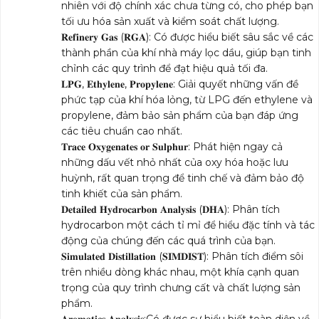
nhiên với độ chính xác chưa từng có, cho phép bạn
tối ưu hóa sản xuất và kiểm soát chất lượng.
𝐑𝐞𝐟𝐢𝐧𝐞𝐫𝐲 𝐆𝐚𝐬 (𝐑𝐆𝐀): Có được hiểu biết sâu sắc về các
thành phần của khí nhà máy lọc dầu, giúp bạn tinh
chỉnh các quy trình để đạt hiệu quả tối đa.
𝐋𝐏𝐆, 𝐄𝐭𝐡𝐲𝐥𝐞𝐧𝐞, 𝐏𝐫𝐨𝐩𝐲𝐥𝐞𝐧𝐞: Giải quyết những vấn đề
phức tạp của khí hóa lỏng, từ LPG đến ethylene và
propylene, đảm bảo sản phẩm của bạn đáp ứng
các tiêu chuẩn cao nhất.
𝐓𝐫𝐚𝐜𝐞 𝐎𝐱𝐲𝐠𝐞𝐧𝐚𝐭𝐞𝐬 𝐨𝐫 𝐒𝐮𝐥𝐩𝐡𝐮𝐫: Phát hiện ngay cả
những dấu vết nhỏ nhất của oxy hóa hoặc lưu
huỳnh, rất quan trọng để tinh chế và đảm bảo độ
tinh khiết của sản phẩm.
𝐃𝐞𝐭𝐚𝐢𝐥𝐞𝐝 𝐇𝐲𝐝𝐫𝐨𝐜𝐚𝐫𝐛𝐨𝐧 𝐀𝐧𝐚𝐥𝐲𝐬𝐢𝐬 (𝐃𝐇𝐀): Phân tích
hydrocarbon một cách tỉ mỉ để hiểu đặc tính và tác
động của chúng đến các quá trình của bạn.
𝐒𝐢𝐦𝐮𝐥𝐚𝐭𝐞𝐝 𝐃𝐢𝐬𝐭𝐢𝐥𝐥𝐚𝐭𝐢𝐨𝐧 (𝐒𝐈𝐌𝐃𝐈𝐒𝐓): Phân tích điểm sôi
trên nhiều dòng khác nhau, một khía cạnh quan
trọng của quy trình chưng cất và chất lượng sản
phẩm.