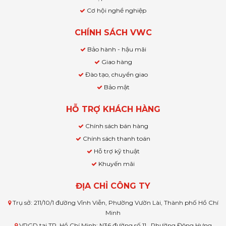
Cơ hội nghề nghiệp
CHÍNH SÁCH VWC
Bảo hành - hậu mãi
Giao hàng
Đào tạo, chuyển giao
Bảo mật
HỖ TRỢ KHÁCH HÀNG
Chính sách bán hàng
Chính sách thanh toán
Hỗ trợ kỹ thuật
Khuyến mãi
ĐỊA CHỈ CÔNG TY
Trụ sở: 211/10/1 đường Vĩnh Viễn, Phường Vườn Lài, Thành phố Hồ Chí
Minh
VPGD tại TP. Hồ Chí Minh: N36 đường số 11 , Phường Đông Hưng