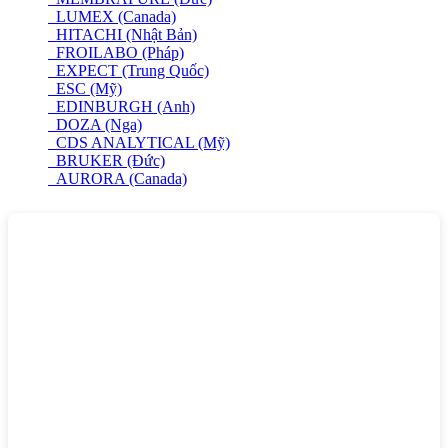
LUMEX (Canada)
HITACHI (Nhật Bản)
FROILABO (Pháp)
EXPECT (Trung Quốc)
ESC (Mỹ)
EDINBURGH (Anh)
DOZA (Nga)
CDS ANALYTICAL (Mỹ)
BRUKER (Đức)
AURORA (Canada)