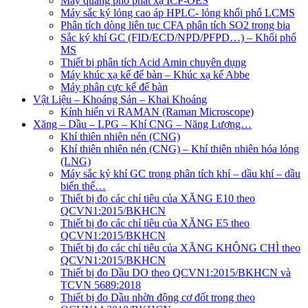
Máy quang phổ phát xạ ICP-OES
Máy sắc ký lỏng cao áp HPLC- lỏng khối phổ LCMS
Phân tích dòng liên tục CFA phân tích SO2 trong bia
Sắc ký khí GC (FID/ECD/NPD/PFPD…) – Khối phổ
MS
Thiết bị phân tích Acid Amin chuyên dụng
Máy khúc xạ kế để bàn – Khúc xạ kế Abbe
Máy phân cực kế để bàn
Vật Liệu – Khoáng Sản – Khai Khoáng
Kính hiển vi RAMAN (Raman Microscope)
Xăng – Dầu – LPG – Khí CNG – Năng Lượng…
Khí thiên nhiên nén (CNG)
Khí thiên nhiên nén (CNG) – Khí thiên nhiên hóa lỏng
(LNG)
Máy sắc ký khí GC trong phân tích khí – dầu khí – dầu
biến thế…
Thiết bị đo các chỉ tiêu của XĂNG E10 theo
QCVN1:2015/BKHCN
Thiết bị đo các chỉ tiêu của XĂNG E5 theo
QCVN1:2015/BKHCN
Thiết bị đo các chỉ tiêu của XĂNG KHÔNG CHÌ theo
QCVN1:2015/BKHCN
Thiết bị đo Dầu DO theo QCVN1:2015/BKHCN và
TCVN 5689:2018
Thiết bị đo Dầu nhờn động cơ đốt trong theo