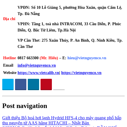
VPĐN: Số 10 Lỗ Giáng 5, phường Hòa Xuân, quận Cẩm Lệ,
Tp. Đà Nẵng
Địa chỉ
VPHN: Tầng 1, toà nhà INTRACOM, 33 Cầu Diễn, P. Phúc
Diễn, Q. Bắc Từ Liêm, Tp.Hà Nội
VP Cần Thơ: 275 Xuân Thủy, P. An Bình, Q. Ninh Kiều, Tp.
Cần Thơ
Hotline
0817 663300
(Mr. Hiếu)
– E:
hieu
@vietnguyenco.vn
Email
info@vietnguyenco.vn
Website
https://www.vietcalib.vn
|
https://vietnguyenco.vn
Post navigation
Giới thiệu Bộ hoá hơi lạnh Hydrid HFS-4 cho máy quang phổ hấp
thu nguyên tử AAS hãng HITACHI – Nhật Bản