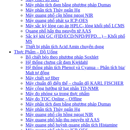
Máy phân tích đạm bằng phương pháp Dumas
Máy phân tích Thủy ngân Hg
Máy quang phổ cận hồng ngoại NIR
Máy quang phổ phát xạ ICP-OES
Máy sắc ký lỏng cao áp HPLC- lỏng khối phổ LCMS
Quang phổ hấp thu nguyên tử AAS
Sắc ký khí GC (FID/ECD/NPD/PFPD…) – Khối phổ
MS
Thiết bị phân tích Acid Amin chuyên dụng
Thực Phẩm – Đồ Uống
Bộ chiết béo theo phương pháp Soxhlet
Hệ thống chưng cất đạm Kjeldahl
Hệ thống phân tích Phenol và Cyanua – Phân tích bia/
Malt tự động
Máy chiết xơ fiber
Máy chuẩn độ điện thế – chuẩn độ KARL FISCHER
Máy cộng hưởng từ hạt nhân TD-NMR
Máy đo phóng xạ trong thực phẩm
Máy đo TOC Online – Offline
Máy phân tích đạm bằng phương pháp Dumas
Máy phân tích Thủy ngân Hg
Máy quang phổ cận hồng ngoại NIR
Máy quang phổ hấp thu nguyên tử AAS
Máy quang phổ huỳnh quang phân tích Histamine