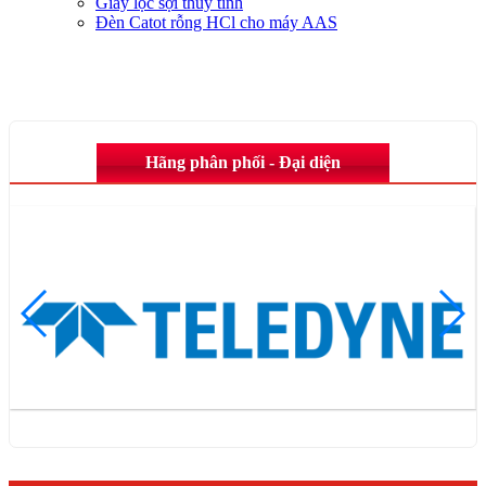
Giấy lọc sợi thủy tinh
Đèn Catot rỗng HCl cho máy AAS
Hãng phân phối - Đại diện