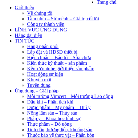
Trang chủ
Giới thiệu
Về chúng tôi
Tầm nhìn – Sứ mệnh – Giá trị cốt lõi
Công ty thành viên
LĨNH VỰC ỨNG DỤNG
Hãng đại diện
TIN TỨC
Hãng phân phối
Lắp đặt và HDSD thiết bị
Hiệu chuẩn – Bảo trì – Sửa chữa
Kiến thức kỹ thuật – sản phẩm
Kênh Youtube giới thiệu sản phẩm
Hoạt động sự kiện
Khuyến mãi
Tuyển dụng
Ứng dụng – Giải pháp
Môi trường Vimcert – Môi trường Lao động
Dầu khí – Phân tích khí
Dược phẩm – Mỹ phẩm – Thú y
Nông lâm sản – Thủy sản
Pháp y – Khoa học hình sự
Thực phẩm – Đồ uống
Tinh dầu, hương liệu, khoáng sản
Thuốc bảo vệ thực vật – Phân bón