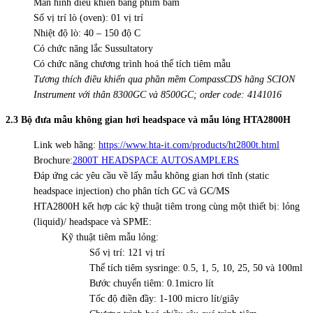
Màn hình điều khiển bằng phím bấm
Số vị trí lò (oven): 01 vị trí
Nhiệt độ lò: 40 – 150 độ C
Có chức năng lắc Sussultatory
Có chức năng chương trình hoá thể tích tiêm mẫu
Tương thích điều khiển qua phần mềm CompassCDS hãng SCION
Instrument với thân 8300GC và 8500GC; order code: 4141016
2.3 Bộ đưa mẫu không gian hơi headspace và mẫu lỏng HTA2800H
Link web hãng:
https://www.hta-it.com/products/ht2800t.html
Brochure:
2800T HEADSPACE AUTOSAMPLERS
Đáp ứng các yêu cầu về lấy mẫu không gian hơi tĩnh (static
headspace injection) cho phân tích GC và GC/MS
HTA2800H kết hợp các kỹ thuật tiêm trong cùng một thiết bị: lỏng
(liquid)/ headspace và SPME:
Kỹ thuật tiêm mẫu lỏng:
Số vị trí: 121 vị trí
Thể tích tiêm sysringe: 0.5, 1, 5, 10, 25, 50 và 100ml
Bước chuyển tiêm: 0.1micro lít
Tốc độ điền đầy: 1-100 micro lít/giây