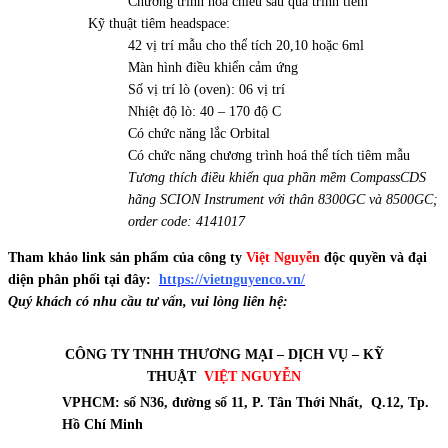
Chương trình hoá chiều sâu quá trình tiêm
Kỹ thuật tiêm headspace:
42 vị trí mẫu cho thể tích 20,10 hoặc 6ml
Màn hình điều khiển cảm ứng
Số vị trí lò (oven): 06 vị trí
Nhiệt độ lò: 40 – 170 độ C
Có chức năng lắc Orbital
Có chức năng chương trình hoá thể tích tiêm mẫu
Tương thích điều khiển qua phần mềm CompassCDS
hãng SCION Instrument với thân 8300GC và 8500GC;
order code: 4141017
Tham khảo link sản phẩm của công ty
Việt Nguyễn
độc quyền và đại
diện phân phối tại đây:
https://vietnguyenco.vn/
Quý khách có nhu cầu tư vấn, vui lòng liên hệ:
CÔNG TY TNHH THƯƠNG MẠI – DỊCH VỤ – KỸ
THUẬT
VIỆT NGUYỄN
VPHCM: số N36, đường số 11, P. Tân Thới Nhất, Q.12, Tp.
Hồ Chí Minh