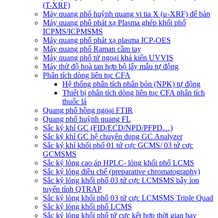
(T-XRF)
Máy quang phổ huỳnh quang vi tia X (μ-XRF) để bàn
Máy quang phổ phát xạ Plasma ghép khối phổ
ICPMS/ICPMSMS
Máy quang phổ phát xạ plasma ICP-OES
Máy quang phổ Raman cầm tay
Máy quang phổ tử ngoại khả kiến UVVIS
Máy thử độ hoà tan hợp bộ lấy mẫu tự động
Phân tích dòng liên tục CFA
Hệ thống phân tích phân bón (NPK) tự động
Thiết bị phân tích dòng liên tục CFA phân tích
thuốc lá
Quang phổ hồng ngoại FTIR
Quang phổ huỳnh quang FL
Sắc ký khí GC (FID/ECD/NPD/PFPD…)
Sắc ký khí GC hệ chuyên dụng GC Analyzer
Sắc ký khí khối phổ 01 tứ cực GCMS/ 03 tứ cực
GCMSMS
Sắc ký lỏng cao áp HPLC- lỏng khối phổ LCMS
Sắc ký lỏng điều chế (preparative chromatography)
Sắc ký lỏng khối phổ 03 tứ cực LCMSMS bẫy ion
tuyến tính QTRAP
Sắc ký lỏng khối phổ 03 tứ cực LCMSMS Triple Quad
Sắc ký lỏng khối phổ LCMS
Sắc ký lỏng khối phổ tứ cực kết hợp thời gian bay