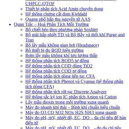
UHPLC-QTOF
Thiết bị phân tích Acid Amin chuyên dụng
Hệ thống chưng cất đạm Kjeldahl
Quang phổ hấp thu nguyên tử AAS
Quan Trắc – Hoá Phân Tích Môi Trường
Bộ chiết béo theo phương pháp Soxhlet
Bộ giải hấp nhiệt TD và Bộ Bẫy và thổi khí Purge and
Trap
Bộ lấy mẫu không gian hơi (Headspace)
Bộ thiết bị đo BOD hiện trường
Bơm lấy mẫu không khí lưu lượng thấp
Hệ thống phân tích BOD5 tự động
Hệ thống phân tích COD dùng TiO2
Hệ thống phân tích COD tự động
Hệ thống phân tích dòng liên tục CFA
Hệ thống phân tích Phenol và Cyanua (hệ thống phân
tích dòng CFA)
Hệ thống phân tích rời rạc Discrete Analyzer
Hệ thống sắc ký ion IC phân tích Anion và Cation
Lấy mẫu dioxin trong môi trường xung quanh
Máy đo nhanh khí thải – Bình khí chuẩn hiệu chuẩn
Máy đo O3 CO SO2 NOx H2S NH3 xung quanh
Máy đo pH, mV, nhiệt độ, EC, DO – đa chỉ tiêu để bàn
điện tử
Máy đo pH, mV, nhiệt độ, EC, DO…- đo đa chỉ tiêu