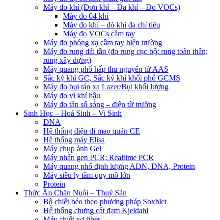
Máy đo khí (Đơn khí – Đa khí – Đo VOCs)
Máy đo 04 khí
Máy đo khí – dò khí đa chỉ tiêu
Máy đo VOCs cầm tay
Máy đo phóng xạ cầm tay hiện trường
Máy đo rung dải tần (đo rung cục bộ; rung toàn thân;
rung xây dựng)
Máy quang phổ hấp thu nguyên tử AAS
Sắc ký khí GC, Sắc ký khí khối phổ GCMS
Máy đo bụi tán xạ Lazer/Bụi khối lượng
Máy đo vi khí hậu
Máy đo tần số sóng – điện từ trường
Sinh Học – Hoá Sinh – Vi Sinh
DNA
Hệ thống điện di mao quản CE
Hệ thống máy Elisa
Máy chụp ảnh Gel
Máy nhân gen PCR; Realtime PCR
Máy quang phổ định lượng ADN, DNA, Protein
Máy siêu ly tâm quy mô lớn
Protein
Thức Ăn Chăn Nuôi – Thuỷ Sản
Bộ chiết béo theo phương pháp Soxhlet
Hệ thống chưng cất đạm Kjeldahl
Máy chiết xơ fiber