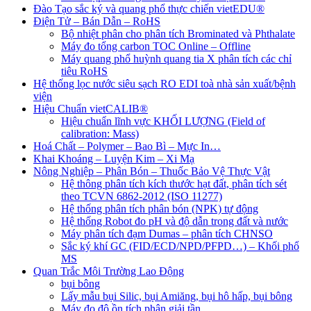
Đào Tạo sắc ký và quang phổ thực chiến vietEDU®
Điện Tử – Bán Dẫn – RoHS
Bộ nhiệt phân cho phân tích Brominated và Phthalate
Máy đo tổng carbon TOC Online – Offline
Máy quang phổ huỳnh quang tia X phân tích các chỉ
tiêu RoHS
Hệ thống lọc nước siêu sạch RO EDI​​ toà nhà sản xuất/bệnh
viện
Hiệu Chuẩn vietCALIB®
Hiệu chuẩn lĩnh vực KHỐI LƯỢNG (Field of
calibration: Mass)
Hoá Chất – Polymer – Bao Bì – Mực In…
Khai Khoáng – Luyện Kim – Xi Mạ
Nông Nghiệp – Phân Bón – Thuốc Bảo Vệ Thực Vật
Hệ thông phân tích kích thước hạt đất, phân tích sét
theo TCVN 6862-2012 (ISO 11277)
Hệ thống phân tích phân bón (NPK) tự động
Hệ thống Robot đo pH và độ dẫn trong đất và nước
Máy phân tích đạm Dumas – phân tích CHNSO
Sắc ký khí GC (FID/ECD/NPD/PFPD…) – Khối phổ
MS
Quan Trắc Môi Trường Lao Động
bụi bông
Lấy mẫu bụi Silic, bụi Amiăng, bụi hô hấp, bụi bông
Máy đo độ ồn tích phân giải tần