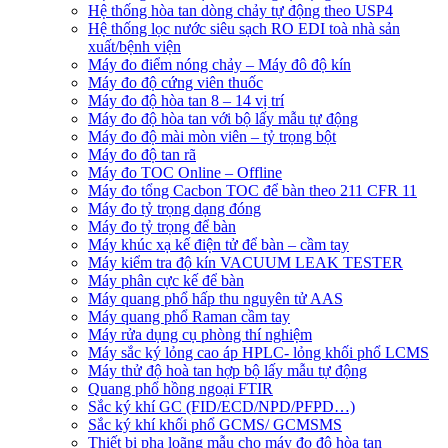
Hệ thống hòa tan dòng chảy tự động theo USP4
Hệ thống lọc nước siêu sạch RO EDI​​ toà nhà sản
xuất/bệnh viện
Máy đo điểm nóng chảy – Máy đô độ kín
Máy đo độ cứng viên thuốc
Máy đo độ hòa tan 8 – 14 vị trí
Máy đo độ hòa tan với bộ lấy mẫu tự động
Máy đo độ mài mòn viên – tỷ trọng bột
Máy đo độ tan rã
Máy đo TOC Online – Offline
Máy đo tổng Cacbon TOC để bàn theo 211 CFR 11
Máy đo tỷ trọng dạng đóng
Máy đo tỷ trọng để bàn
Máy khúc xạ kế điện tử để bàn – cầm tay
Máy kiểm tra độ kín VACUUM LEAK TESTER
Máy phân cực kế để bàn
Máy quang phổ hấp thu nguyên tử AAS
Máy quang phổ Raman cầm tay
Máy rửa dụng cụ phòng thí nghiệm
Máy sắc ký lỏng cao áp HPLC- lỏng khối phổ LCMS
Máy thử độ hoà tan hợp bộ lấy mẫu tự động
Quang phổ hồng ngoại FTIR
Sắc ký khí GC (FID/ECD/NPD/PFPD…)
Sắc ký khí khối phổ GCMS/ GCMSMS
Thiết bị pha loãng mẫu cho máy đo độ hòa tan