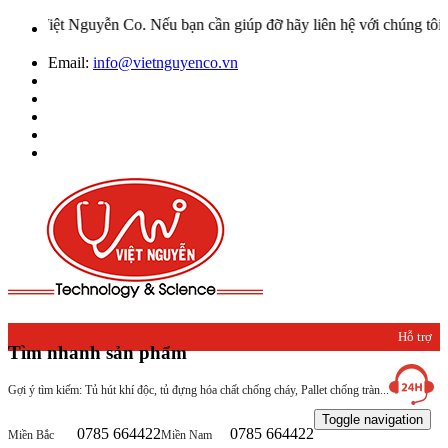
Nguyễn Co. Nếu bạn cần giúp đỡ hãy liên hệ với chúng tôi qua Hotlin
Email:
info@vietnguyenco.vn
Hỗ trợ
Tìm nhanh sản phẩm
khách
Gợi ý tìm kiếm: Tủ hút khí độc, tủ đựng hóa chất chống cháy, Pallet chống tràn...
hàng
Toggle navigation
0785 664422
0785 664422
Miền Bắc
Miền Nam