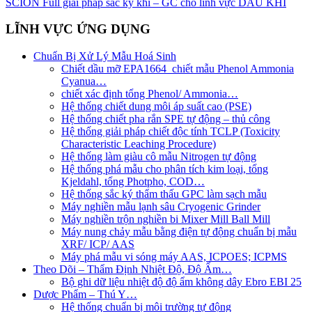
SCION Full giải pháp sắc ký khí – GC cho lĩnh vực DẦU KHÍ
LĨNH VỰC ỨNG DỤNG
Chuẩn Bị Xử Lý Mẫu Hoá Sinh
Chiết dầu mỡ EPA1664_chiết mẫu Phenol Ammonia
Cyanua…
chiết xác định tổng Phenol/ Ammonia…
Hệ thống chiết dung môi áp suất cao (PSE)
Hệ thống chiết pha rắn SPE tự động – thủ công
Hệ thống giải pháp chiết độc tính TCLP (Toxicity
Characteristic Leaching Procedure)
Hệ thống làm giàu cô mẫu Nitrogen tự động
Hệ thống phá mẫu cho phân tích kim loại, tổng
Kjeldahl, tổng Photpho, COD…
Hệ thống sắc ký thẩm thấu GPC làm sạch mẫu
Máy nghiền mẫu lạnh sâu Cryogenic Grinder
Máy nghiền trộn nghiền bi Mixer Mill Ball Mill
Máy nung chảy mẫu bằng điện tự động chuẩn bị mẫu
XRF/ ICP/ AAS
Máy phá mẫu vi sóng máy AAS, ICPOES; ICPMS
Theo Dõi – Thẩm Định Nhiệt Độ, Độ Ẩm…
Bộ ghi dữ liệu nhiệt độ độ ẩm không dây Ebro EBI 25
Dược Phẩm – Thú Y…
Hệ thống chuẩn bị môi trường tự động