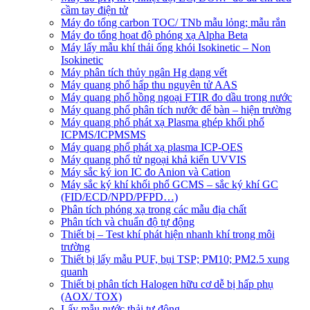
cầm tay điện tử
Máy đo tổng carbon TOC/ TNb mẫu lỏng; mẫu rắn
Máy đo tổng họat độ phóng xạ Alpha Beta
Máy lấy mẫu khí thải ống khói Isokinetic – Non
Isokinetic
Máy phân tích thủy ngân Hg dạng vết
Máy quang phổ hấp thu nguyên tử AAS
Máy quang phổ hồng ngoại FTIR đo dầu trong nước
Máy quang phổ phân tích nước để bàn – hiện trường
Máy quang phổ phát xạ Plasma ghép khối phổ
ICPMS/ICPMSMS
Máy quang phổ phát xạ plasma ICP-OES
Máy quang phổ tử ngoại khả kiến UVVIS
Máy sắc ký ion IC đo Anion và Cation
Máy sắc ký khí khối phổ GCMS – sắc ký khí GC
(FID/ECD/NPD/PFPD…)
Phân tích phóng xạ trong các mẫu địa chất
Phân tích và chuẩn độ tự động
Thiết bị – Test khí phát hiện nhanh khí trong môi
trường
Thiết bị lấy mẫu PUF, bụi TSP; PM10; PM2.5 xung
quanh
Thiết bị phân tích Halogen hữu cơ dễ bị hấp phụ
(AOX/ TOX)
Lấy mẫu nước thải tự động