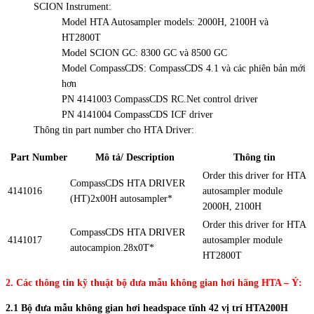
SCION Instrument:
Model HTA Autosampler models: 2000H, 2100H và
HT2800T
Model SCION GC: 8300 GC và 8500 GC
Model CompassCDS: CompassCDS 4.1 và các phiên bản mới
hơn
PN 4141003 CompassCDS RC.Net control driver
PN 4141004 CompassCDS ICF driver
Thông tin part number cho HTA Driver:
Part Number
Mô tả/ Description
Thông tin
Order this driver for HTA
CompassCDS HTA DRIVER
4141016
autosampler module
(HT)2x00H autosampler*
2000H, 2100H
Order this driver for HTA
CompassCDS HTA DRIVER
4141017
autosampler module
autocampion.28x0T*
HT2800T
2. Các thông tin kỹ thuật bộ đưa mẫu không gian hơi hãng HTA – Ý:
2.1 Bộ đưa mẫu không gian hơi headspace tĩnh 42 vị trí HTA200H