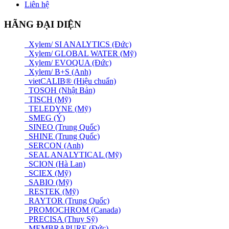
Liên hệ
HÃNG ĐẠI DIỆN
Xylem/ SI ANALYTICS (Đức)
Xylem/ GLOBAL WATER (Mỹ)
Xylem/ EVOQUA (Đức)
Xylem/ B+S (Anh)
vietCALIB® (Hiệu chuẩn)
TOSOH (Nhật Bản)
TISCH (Mỹ)
TELEDYNE (Mỹ)
SMEG (Ý)
SINEO (Trung Quốc)
SHINE (Trung Quốc)
SERCON (Anh)
SEAL ANALYTICAL (Mỹ)
SCION (Hà Lan)
SCIEX (Mỹ)
SABIO (Mỹ)
RESTEK (Mỹ)
RAYTOR (Trung Quốc)
PROMOCHROM (Canada)
PRECISA (Thuỵ Sỹ)
MEMBRAPURE (Đức)