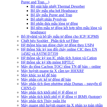
Purge and Trap…)
Bộ giải hấp nhiệt Thermal Desorber
Bộ lấy mẫu pha hơi Headspace
Bộ lấy mẫu Purge and Trap
Bộ nhiệt phân Pyrolysis
Bộ phận đưa mẫu lỏng tự động
Bộ tiêm mẫu tự động kết hợp tiêm mẫu lỏng và
headspace
Bộ Hydrid và bộ lấy mẫu tự đồng cho ICP/ ICPMS
Chiết béo Soxhlet_ Phân tích xơ Fiber
Hệ thống hòa tan dòng chảy tự động theo USP4
Hệ thống Sắc ký ion đốt cháy online CIC theo EN
14582 và ASTM D7359
Hệ thống sắc ký ion IC phân tích Anion và Cation
Hệ thống sắc ký lớp mỏng HPTLC
Máy đo tổng Cacbon TOC/ tổng TN để bàn – online
Máy huỳnh quang tia X cầm tay HHXRF
Máy khúc xạ kế để bàn
Máy phân cực kế tự động để bàn
Máy phân tích đạm phương pháp Dumas – nguyên tố
CHNS-O
Máy phân tích khối phổ tỷ lệ đồng vị
Máy phân tích khối phổ tỷ lệ đồng vị IRMS (Isotope)
Máy phân tích Thủy ngân Hg
Máy quang phổ huỳnh quang tia X phản xạ toàn phần