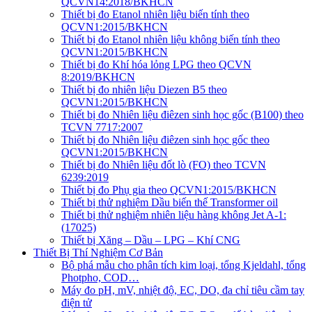
QCVN14:2018/BKHCN
Thiết bị đo Etanol nhiên liệu biến tính theo
QCVN1:2015/BKHCN
Thiết bị đo Etanol nhiên liệu không biến tính theo
QCVN1:2015/BKHCN
Thiết bị đo Khí hóa lỏng LPG theo QCVN
8:2019/BKHCN
Thiết bị đo nhiên liệu Diezen B5 theo
QCVN1:2015/BKHCN
Thiết bị đo Nhiên liệu điêzen sinh học gốc (B100) theo
TCVN 7717:2007
Thiết bị đo Nhiên liệu điêzen sinh học gốc theo
QCVN1:2015/BKHCN
Thiết bị đo Nhiên liệu đốt lò (FO) theo TCVN
6239:2019
Thiết bị đo Phụ gia theo QCVN1:2015/BKHCN
Thiết bị thử nghiệm Dầu biến thế Transformer oil
Thiết bị thử nghiệm nhiên liệu hàng không Jet A-1:
(17025)
Thiết bị Xăng – Dầu – LPG – Khí CNG
Thiết Bị Thí Nghiệm Cơ Bản
Bộ phá mẫu cho phân tích kim loại, tổng Kjeldahl, tổng
Photpho, COD…
Máy đo pH, mV, nhiệt độ, EC, DO, đa chỉ tiêu cầm tay
điện tử