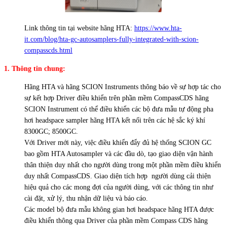
Link thông tin tại website hãng HTA:
https://www.hta-
it.com/blog/hta-gc-autosamplers-fully-integrated-with-scion-
compasscds.html
1. Thông tin chung:
Hãng HTA và hãng SCION Instruments thông báo về sự hợp tác cho
sự kết hợp Driver điều khiển trên phần mềm CompassCDS hãng
SCION Instrument có thể điều khiển các bộ đưa mẫu tự động pha
hơi headspace sampler hãng HTA kết nối trên các hệ sắc ký khí
8300GC; 8500GC.
Với Driver mới này, việc điều khiển đẩy đủ hệ thống SCION GC
bao gồm HTA Autosampler và các đầu dò, tạo giao diện vận hành
thân thiện duy nhất cho người dùng trong một phần mềm điều khiển
duy nhất CompassCDS. Giao diện tích hợp người dùng cải thiện
hiệu quả cho các mong đợi của người dùng, với các thông tin như
cài đặt, xử lý, thu nhận dữ liệu và báo cáo.
Các model bộ đưa mẫu không gian hơi headspace hãng HTA được
điều khiển thông qua Driver của phần mềm Compass CDS hãng