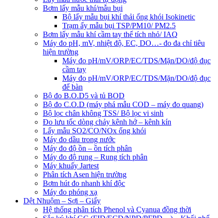
Bơm lấy mẫu khí/mẫu bụi
Bộ lấy mẫu bụi khí thải ống khói Isokinetic
Trạm ấy mẫu bụi TSP/PM10/ PM2.5
Bơm lấy mẫu khí cầm tay thể tích nhỏ/ IAQ
Máy đo pH, mV, nhiệt độ, EC, DO…- đo đa chỉ tiêu
hiện trường
Máy đo pH/mV/ORP/EC/TDS/Mặn/DO/độ đục
cầm tay
Máy đo pH/mV/ORP/EC/TDS/Mặn/DO/độ đục
để bàn
Bộ đo B.O.D5 và tủ BOD
Bộ đo C.O.D (máy phá mẫu COD – máy đo quang)
Bộ lọc chân không TSS/ Bộ lọc vi sinh
Đo lưu tốc dòng chảy kênh hở – kênh kín
Lấy mẫu SO2/CO/NOx ống khói
Máy đo dầu trong nước
Máy đo độ ồn – ồn tích phân
Máy đo độ rung – Rung tích phân
Máy khuấy Jartest
Phân tích Asen hiện trường
Bơm hút đo nhanh khí độc
Máy đo phóng xạ
Dệt Nhuộm – Sợi – Giấy
Hệ thống phân tích Phenol và Cyanua đồng thời