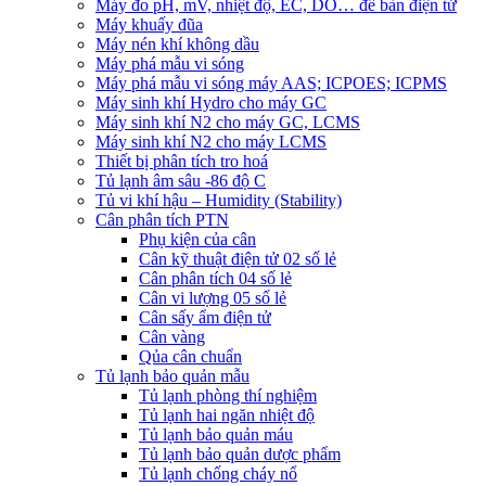
Máy đo pH, mV, nhiệt độ, EC, DO… để bàn điện tử
Máy khuấy đũa
Máy nén khí không dầu
Máy phá mẫu vi sóng
Máy phá mẫu vi sóng máy AAS; ICPOES; ICPMS
Máy sinh khí Hydro cho máy GC
Máy sinh khí N2 cho máy GC, LCMS
Máy sinh khí N2 cho máy LCMS
Thiết bị phân tích tro hoá
Tủ lạnh âm sâu -86 độ C
Tủ vi khí hậu – Humidity (Stability)
Cân phân tích PTN
Phụ kiện của cân
Cân kỹ thuật điện tử 02 số lẻ
Cân phân tích 04 số lẻ
Cân vi lượng 05 số lẻ
Cân sấy ẩm điện tử
Cân vàng
Qủa cân chuẩn
Tủ lạnh bảo quản mẫu
Tủ lạnh phòng thí nghiệm
Tủ lạnh hai ngăn nhiệt độ
Tủ lạnh bảo quản máu
Tủ lạnh bảo quản dược phẩm
Tủ lạnh chống cháy nổ