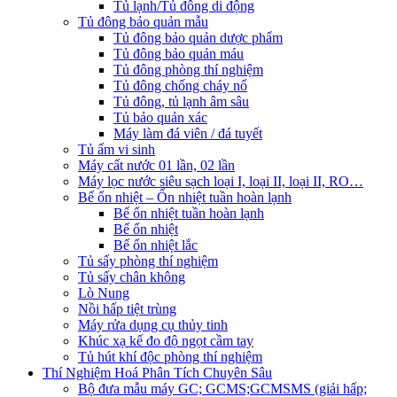
Tủ lạnh/Tủ đông di động
Tủ đông bảo quản mẫu
Tủ đông bảo quản dược phẩm
Tủ đông bảo quản máu
Tủ đông phòng thí nghiệm
Tủ đông chống cháy nổ
Tủ đông, tủ lạnh âm sâu
Tủ bảo quản xác
Máy làm đá viên / đá tuyết
Tủ ấm vi sinh
Máy cất nước 01 lần, 02 lần
Máy lọc nước siêu sạch loại I, loại II, loại II, RO…
Bể ổn nhiệt – Ổn nhiệt tuần hoàn lạnh
Bể ổn nhiệt tuần hoàn lạnh
Bể ổn nhiệt
Bể ổn nhiệt lắc
Tủ sấy phòng thí nghiệm
Tủ sấy chân không
Lò Nung
Nồi hấp tiệt trùng
Máy rửa dụng cụ thủy tinh
Khúc xạ kế đo độ ngọt cầm tay
Tủ hút khí độc phòng thí nghiệm
Thí Nghiệm Hoá Phân Tích Chuyên Sâu
Bộ đưa mẫu máy GC; GCMS;GCMSMS (giải hấp;