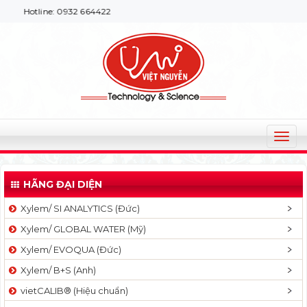
Hotline: 0932 664422
T
o
g
HÃNG ĐẠI DIỆN
g
l
Xylem/ SI ANALYTICS (Đức)
e
Xylem/ GLOBAL WATER (Mỹ)
n
a
Xylem/ EVOQUA (Đức)
v
Xylem/ B+S (Anh)
i
g
vietCALIB® (Hiệu chuẩn)
a