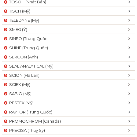
TOSOH (Nhật Bản)
t
TISCH (Mỹ)
i
o
TELEDYNE (Mỹ)
n
SMEG (Ý)
SINEO (Trung Quốc)
SHINE (Trung Quốc)
SERCON (Anh)
SEAL ANALYTICAL (Mỹ)
SCION (Hà Lan)
SCIEX (Mỹ)
SABIO (Mỹ)
RESTEK (Mỹ)
RAYTOR (Trung Quốc)
PROMOCHROM (Canada)
PRECISA (Thuỵ Sỹ)