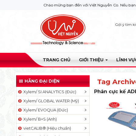
Chào mừng bạn đến với Việt Nguyễn Co. Nếu bạn cần giúp đ
Gợi ý tìm k
TRANG CHỦ
GIỚI THIỆU
LĨNH V
Tag Archiv
HÃNG ĐẠI DIỆN
Phân cực kế ADP
Xylem/ SI ANALYTICS (Đức)
Xylem/ GLOBAL WATER (Mỹ)
Xylem/ EVOQUA (Đức)
Xylem/ B+S (Anh)
vietCALIB® (Hiệu chuẩn)