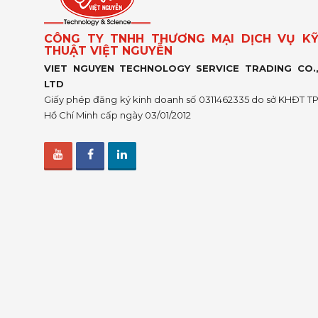
CÔNG TY TNHH THƯƠNG MẠI DỊCH VỤ K
THUẬT VIỆT NGUYỄN
VIET NGUYEN TECHNOLOGY SERVICE TRADING CO.
LTD
Giấy phép đăng ký kinh doanh số 0311462335 do sở KHĐT T
Hồ Chí Minh cấp ngày 03/01/2012