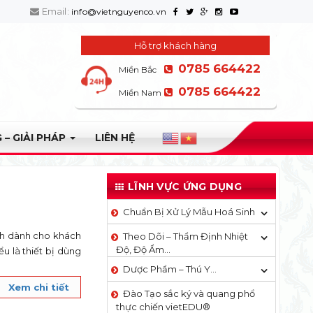
Email:
info@vietnguyenco.vn
Hỗ trợ khách hàng
0785 664422
Miền Bắc
0785 664422
Miền Nam
 – GIẢI PHÁP
LIÊN HỆ
LĨNH VỰC ỨNG DỤNG
Chuẩn Bị Xử Lý Mẫu Hoá Sinh
nh dành cho khách
Theo Dõi – Thẩm Định Nhiệt
Độ, Độ Ẩm…
 là thiết bị dùng
Dược Phẩm – Thú Y…
Xem chi tiết
Đào Tạo sắc ký và quang phổ
thực chiến vietEDU®