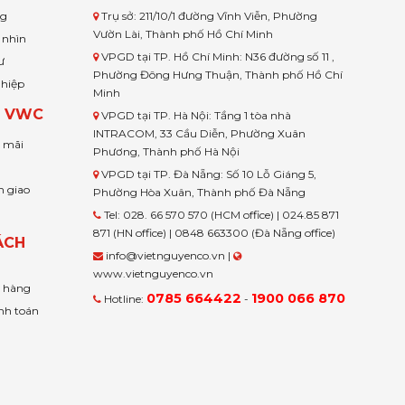
ng
Trụ sở: 211/10/1 đường Vĩnh Viễn, Phường
Vườn Lài, Thành phố Hồ Chí Minh
 nhìn
VPGD tại TP. Hồ Chí Minh: N36 đường số 11 ,
ư
Phường Đông Hưng Thuận, Thành phố Hồ Chí
ghiệp
Minh
H VWC
VPGD tại TP. Hà Nội: Tầng 1 tòa nhà
INTRACOM, 33 Cầu Diễn, Phường Xuân
u mãi
Phương, Thành phố Hà Nội
VPGD tại TP. Đà Nẵng: Số 10 Lỗ Giáng 5,
n giao
Phường Hòa Xuân, Thành phố Đà Nẵng
Tel: 028. 66 570 570 (HCM office) | 024.85 871
871 (HN office) | 0848 663300 (Đà Nẵng office)
ÁCH
info@vietnguyenco.vn |
www.vietnguyenco.vn
n hàng
0785 664422
1900 066 870
Hotline:
-
nh toán
t