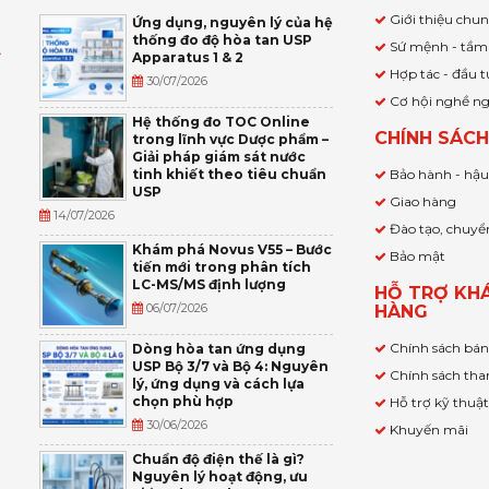
Giới thiệu chu
Ứng dụng, nguyên lý của hệ
thống đo độ hòa tan USP
Sứ mệnh - tầm
Apparatus 1 & 2
Ỹ
Hợp tác - đầu t
30/07/2026
Cơ hội nghề n
,
Hệ thống đo TOC Online
CHÍNH SÁC
trong lĩnh vực Dược phẩm –
P
Giải pháp giám sát nước
tinh khiết theo tiêu chuẩn
Bảo hành - hậ
USP
Giao hàng
14/07/2026
Đào tạo, chuyể
Khám phá Novus V55 – Bước
Bảo mật
tiến mới trong phân tích
LC-MS/MS định lượng
HỖ TRỢ KH
06/07/2026
HÀNG
Chính sách bá
Dòng hòa tan ứng dụng
USP Bộ 3/7 và Bộ 4: Nguyên
Chính sách tha
lý, ứng dụng và cách lựa
chọn phù hợp
Hỗ trợ kỹ thuậ
30/06/2026
Khuyến mãi
Chuẩn độ điện thế là gì?
Nguyên lý hoạt động, ưu