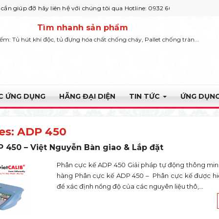
ỡ hãy liên hệ với chúng tôi qua Hotline: 0932 664422
Tìm nhanh sản phẩm
iếm: Tủ hút khí độc, tủ đựng hóa chất chống cháy, Pallet chống tràn...
ỰC ỨNG DỤNG
HÃNG ĐẠI DIỆN
TIN TỨC
ỨNG DỤNG
es:
ADP 450
 450 – Việt Nguyễn Bàn giao & Lắp đặt
Phân cực kế ADP 450 Giải pháp tự động thông mi
hàng Phân cực kế ADP 450 – Phân cực kế được hiểu
để xác định nồng độ của các nguyên liệu thô,...