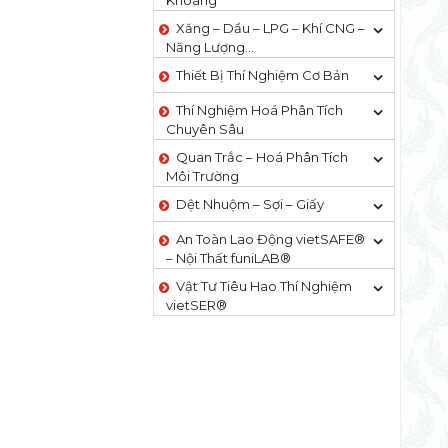
Khoáng
Xăng – Dầu – LPG – Khí CNG –
Năng Lượng…
Thiết Bị Thí Nghiệm Cơ Bản
Thí Nghiệm Hoá Phân Tích
Chuyên Sâu
Quan Trắc – Hoá Phân Tích
Môi Trường
Dệt Nhuộm – Sợi – Giấy
An Toàn Lao Động vietSAFE®
– Nội Thất funiLAB®
Vật Tư Tiêu Hao Thí Nghiệm
vietSER®