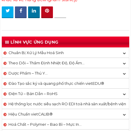
LĨNH VỰC ỨNG DỤNG
Chuẩn Bị Xử Lý Mẫu Hoá Sinh
Theo Dõi – Thẩm Định Nhiệt Độ, Độ Ẩm…
Dược Phẩm – Thú Y…
Đào Tạo sắc ký và quang phổ thực chiến vietEDU®
Điện Tử – Bán Dẫn – RoHS
Hệ thống lọc nước siêu sạch RO EDI​​ toà nhà sản xuất/bệnh viện
Hiệu Chuẩn vietCALIB®
Hoá Chất – Polymer – Bao Bì – Mực In…