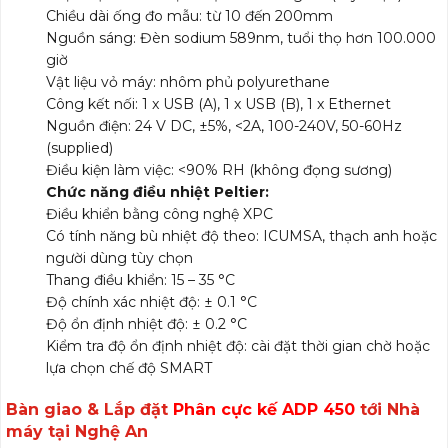
Chiều dài ống đo mẫu: từ 10 đến 200mm
Nguồn sáng: Đèn sodium 589nm, tuổi thọ hơn 100.000
giờ
Vật liệu vỏ máy: nhôm phủ polyurethane
Công kết nối: 1 x USB (A), 1 x USB (B), 1 x Ethernet
Nguồn điện: 24 V DC, ±5%, <2A, 100-240V, 50-60Hz
(supplied)
Điều kiện làm việc: <90% RH (không đọng sương)
Chức năng điều nhiệt Peltier:
Điều khiển bằng công nghệ XPC
Có tính năng bù nhiệt độ theo: ICUMSA, thạch anh hoặc
người dùng tùy chọn
Thang điều khiển: 15 – 35 °C
Độ chính xác nhiệt độ: ± 0.1 °C
Độ ổn định nhiệt độ: ± 0.2 °C
Kiểm tra độ ổn định nhiệt độ: cài đặt thời gian chờ hoặc
lựa chọn chế độ SMART
Bàn giao & Lắp đặt
Phân cực kế ADP 450
tới Nhà
máy tại Nghệ An