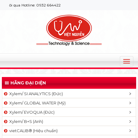
qua Hotline: 0932 664422
T
o
g
HÃNG ĐẠI DIỆN
g
l
Xylem/ SI ANALYTICS (Đức)
e
Xylem/ GLOBAL WATER (Mỹ)
n
a
Xylem/ EVOQUA (Đức)
v
Xylem/ B+S (Anh)
i
g
vietCALIB® (Hiệu chuẩn)
a