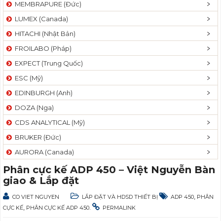
MEMBRAPURE (Đức)
LUMEX (Canada)
HITACHI (Nhật Bản)
FROILABO (Pháp)
EXPECT (Trung Quốc)
ESC (Mỹ)
EDINBURGH (Anh)
DOZA (Nga)
CDS ANALYTICAL (Mỹ)
BRUKER (Đức)
AURORA (Canada)
Phân cực kế ADP 450 – Việt Nguyễn Bàn
giao & Lắp đặt
,
CO VIET NGUYEN
LẮP ĐẶT VÀ HDSD THIẾT BỊ
ADP 450
PHÂN
,
.
CỰC KẾ
PHÂN CỰC KẾ ADP 450
PERMALINK