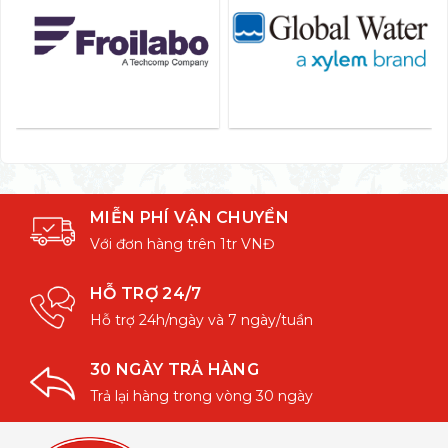
MIỄN PHÍ VẬN CHUYỂN
Với đơn hàng trên 1tr VNĐ
HỖ TRỢ 24/7
Hỗ trợ 24h/ngày và 7 ngày/tuần
30 NGÀY TRẢ HÀNG
Trả lại hàng trong vòng 30 ngày