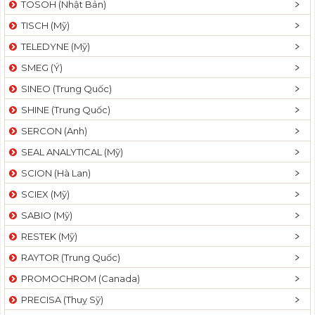
TOSOH (Nhật Bản)
t
TISCH (Mỹ)
i
o
TELEDYNE (Mỹ)
n
SMEG (Ý)
SINEO (Trung Quốc)
SHINE (Trung Quốc)
SERCON (Anh)
SEAL ANALYTICAL (Mỹ)
SCION (Hà Lan)
SCIEX (Mỹ)
SABIO (Mỹ)
RESTEK (Mỹ)
RAYTOR (Trung Quốc)
PROMOCHROM (Canada)
PRECISA (Thuỵ Sỹ)