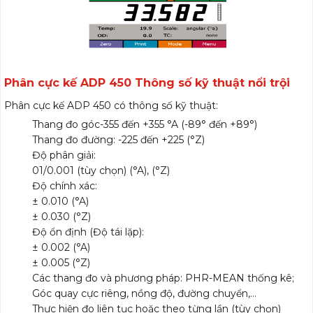
Phân cực kế ADP 450
Thông số kỹ thuật nổi trội
Phân cực kế ADP 450 có thông số kỹ thuật:
Thang đo góc-355 đến +355 °A (-89° đến +89°)
Thang đo đường: -225 đến +225 (°Z)
Độ phân giải:
01/0.001 (tùy chọn) (°A), (°Z)
Độ chính xác:
± 0.010 (°A)
± 0.030 (°Z)
Độ ổn định (Độ tái lặp):
± 0.002 (°A)
± 0.005 (°Z)
Các thang đo và phương pháp: PHR-MEAN thống kê;
Góc quay cực riêng, nồng độ, đường chuyển,…
Thực hiện đo liên tục hoặc theo từng lần (tùy chọn)