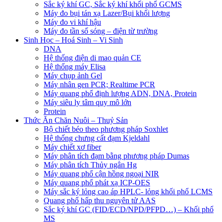
Sắc ký khí GC, Sắc ký khí khối phổ GCMS
Máy đo bụi tán xạ Lazer/Bụi khối lượng
Máy đo vi khí hậu
Máy đo tần số sóng – điện từ trường
Sinh Học – Hoá Sinh – Vi Sinh
DNA
Hệ thống điện di mao quản CE
Hệ thống máy Elisa
Máy chụp ảnh Gel
Máy nhân gen PCR; Realtime PCR
Máy quang phổ định lượng ADN, DNA, Protein
Máy siêu ly tâm quy mô lớn
Protein
Thức Ăn Chăn Nuôi – Thuỷ Sản
Bộ chiết béo theo phương pháp Soxhlet
Hệ thống chưng cất đạm Kjeldahl
Máy chiết xơ fiber
Máy phân tích đạm bằng phương pháp Dumas
Máy phân tích Thủy ngân Hg
Máy quang phổ cận hồng ngoại NIR
Máy quang phổ phát xạ ICP-OES
Máy sắc ký lỏng cao áp HPLC- lỏng khối phổ LCMS
Quang phổ hấp thu nguyên tử AAS
Sắc ký khí GC (FID/ECD/NPD/PFPD…) – Khối phổ
MS