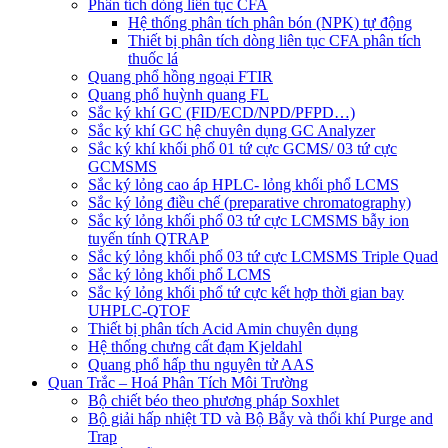
Phân tích dòng liên tục CFA
Hệ thống phân tích phân bón (NPK) tự động
Thiết bị phân tích dòng liên tục CFA phân tích
thuốc lá
Quang phổ hồng ngoại FTIR
Quang phổ huỳnh quang FL
Sắc ký khí GC (FID/ECD/NPD/PFPD…)
Sắc ký khí GC hệ chuyên dụng GC Analyzer
Sắc ký khí khối phổ 01 tứ cực GCMS/ 03 tứ cực
GCMSMS
Sắc ký lỏng cao áp HPLC- lỏng khối phổ LCMS
Sắc ký lỏng điều chế (preparative chromatography)
Sắc ký lỏng khối phổ 03 tứ cực LCMSMS bẫy ion
tuyến tính QTRAP
Sắc ký lỏng khối phổ 03 tứ cực LCMSMS Triple Quad
Sắc ký lỏng khối phổ LCMS
Sắc ký lỏng khối phổ tứ cực kết hợp thời gian bay
UHPLC-QTOF
Thiết bị phân tích Acid Amin chuyên dụng
Hệ thống chưng cất đạm Kjeldahl
Quang phổ hấp thu nguyên tử AAS
Quan Trắc – Hoá Phân Tích Môi Trường
Bộ chiết béo theo phương pháp Soxhlet
Bộ giải hấp nhiệt TD và Bộ Bẫy và thổi khí Purge and
Trap