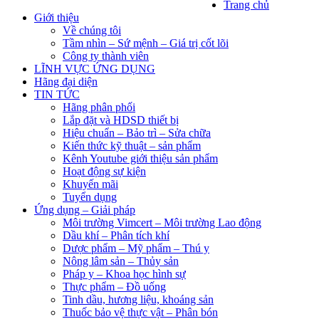
Trang chủ
Giới thiệu
Về chúng tôi
Tầm nhìn – Sứ mệnh – Giá trị cốt lõi
Công ty thành viên
LĨNH VỰC ỨNG DỤNG
Hãng đại diện
TIN TỨC
Hãng phân phối
Lắp đặt và HDSD thiết bị
Hiệu chuẩn – Bảo trì – Sửa chữa
Kiến thức kỹ thuật – sản phẩm
Kênh Youtube giới thiệu sản phẩm
Hoạt động sự kiện
Khuyến mãi
Tuyển dụng
Ứng dụng – Giải pháp
Môi trường Vimcert – Môi trường Lao động
Dầu khí – Phân tích khí
Dược phẩm – Mỹ phẩm – Thú y
Nông lâm sản – Thủy sản
Pháp y – Khoa học hình sự
Thực phẩm – Đồ uống
Tinh dầu, hương liệu, khoáng sản
Thuốc bảo vệ thực vật – Phân bón