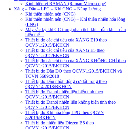
Kính hiển vi RAMAN (Raman Microscope)
Xăng – Dầu – LPG – Khí CNG – Năng Lượng…
Khí thiên nhiên nén (CNG)
Khí thiên nhiên nén (CNG) – Khí thiên nhiên hóa lỏng
(LNG)
Máy sắc ký khí GC trong phân tích khí – dầu khí – dầu
biến thế…
Thiết bị đo các chỉ tiêu của XĂNG E10 theo
QCVN1:2015/BKHCN
Thiết bị đo các chỉ tiêu của XĂNG E5 theo
QCVN1:2015/BKHCN
Thiết bị đo các chỉ tiêu của XĂNG KHÔNG CHÌ theo
QCVN1:2015/BKHCN
Thiết bị đo Dầu DO theo QCVN1:2015/BKHCN và
TCVN 5689:2018
Thiết bị đo Dầu nhờn động cơ đốt trong theo
QCVN14:2018/BKHCN
Thiết bị đo Etanol nhiên liệu biến tính theo
QCVN1:2015/BKHCN
Thiết bị đo Etanol nhiên liệu không biến tính theo
QCVN1:2015/BKHCN
Thiết bị đo Khí hóa lỏng LPG theo QCVN
8:2019/BKHCN
Thiết bị đo nhiên liệu Diezen B5 theo
QCVN1:2015/BKHCN