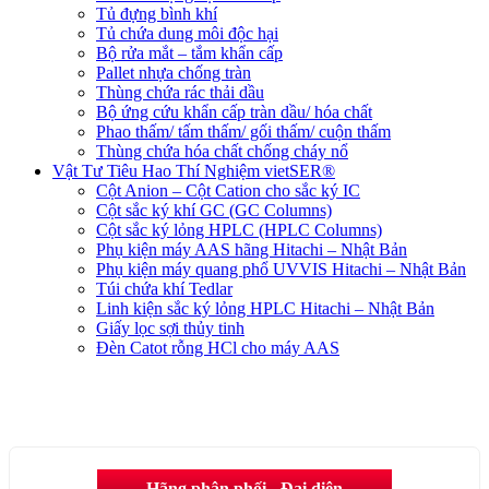
Tủ đựng bình khí
Tủ chứa dung môi độc hại
Bộ rửa mắt – tắm khẩn cấp
Pallet nhựa chống tràn
Thùng chứa rác thải dầu
Bộ ứng cứu khẩn cấp tràn dầu/ hóa chất
Phao thấm/ tấm thấm/ gối thấm/ cuộn thấm
Thùng chứa hóa chất chống cháy nổ
Vật Tư Tiêu Hao Thí Nghiệm vietSER®
Cột Anion – Cột Cation cho sắc ký IC
Cột sắc ký khí GC (GC Columns)
Cột sắc ký lỏng HPLC (HPLC Columns)
Phụ kiện máy AAS hãng Hitachi – Nhật Bản
Phụ kiện máy quang phổ UVVIS Hitachi – Nhật Bản
Túi chứa khí Tedlar
Linh kiện sắc ký lỏng HPLC Hitachi – Nhật Bản
Giấy lọc sợi thủy tinh
Đèn Catot rỗng HCl cho máy AAS
Hãng phân phối - Đại diện