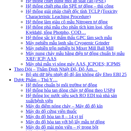
Hệ thống chiết dung môi áp suất cao (PSE)
Hệ thống chiết pha rắn SPE tự động – thủ công
Hệ thống giải pháp chiết độc tính TCLP (Toxicity
Characteristic Leaching Procedure)
Hệ thống làm giàu cô mẫu Nitrogen tự động
Hệ thống phá mẫu cho phân tích kim loại, tổng
Kjeldahl, tổng Photpho, COD…
Hệ thống sắc ký thẩm thấu GPC làm sạch mẫu
Máy nghiền mẫu lạnh sâu Cryogenic Grinder
Máy nghiền trộn nghiền bi Mixer Mill Ball Mill
Máy nung chảy mẫu bằng điện tự động chuẩn bị mẫu
XRF/ ICP/ AAS
Máy phá mẫu vi sóng máy AAS, ICPOES; ICPMS
Theo Dõi – Thẩm Định Nhiệt Độ, Độ Ẩm…
Bộ ghi dữ liệu nhiệt độ độ ẩm không dây Ebro EBI 25
Dược Phẩm – Thú Y…
Hệ thống chuẩn bị môi trường tự động
Hệ thống hòa tan dòng chảy tự động theo USP4
Hệ thống lọc nước siêu sạch RO EDI​​ toà nhà sản
xuất/bệnh viện
Máy đo điểm nóng chảy – Máy đô độ kín
Máy đo độ cứng viên thuốc
Máy đo độ hòa tan 8 – 14 vị trí
Máy đo độ hòa tan với bộ lấy mẫu tự động
Máy đo độ mài mòn viên – tỷ trọng bột