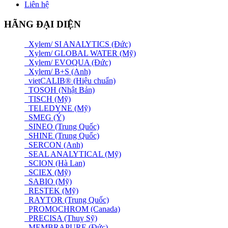
Liên hệ
HÃNG ĐẠI DIỆN
Xylem/ SI ANALYTICS (Đức)
Xylem/ GLOBAL WATER (Mỹ)
Xylem/ EVOQUA (Đức)
Xylem/ B+S (Anh)
vietCALIB® (Hiệu chuẩn)
TOSOH (Nhật Bản)
TISCH (Mỹ)
TELEDYNE (Mỹ)
SMEG (Ý)
SINEO (Trung Quốc)
SHINE (Trung Quốc)
SERCON (Anh)
SEAL ANALYTICAL (Mỹ)
SCION (Hà Lan)
SCIEX (Mỹ)
SABIO (Mỹ)
RESTEK (Mỹ)
RAYTOR (Trung Quốc)
PROMOCHROM (Canada)
PRECISA (Thuỵ Sỹ)
MEMBRAPURE (Đức)