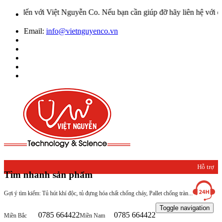
 Việt Nguyễn Co. Nếu bạn cần giúp đỡ hãy liên hệ với chúng tôi qua 
Email:
info@vietnguyenco.vn
Hỗ trợ
Tìm nhanh sản phẩm
khách
Gợi ý tìm kiếm: Tủ hút khí độc, tủ đựng hóa chất chống cháy, Pallet chống tràn...
hàng
Toggle navigation
0785 664422
0785 664422
Miền Bắc
Miền Nam