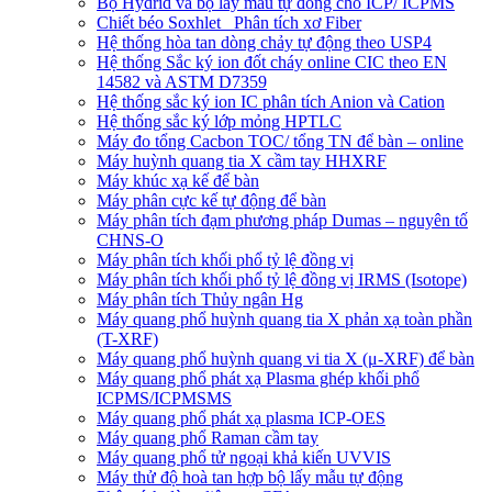
Bộ Hydrid và bộ lấy mẫu tự đồng cho ICP/ ICPMS
Chiết béo Soxhlet_ Phân tích xơ Fiber
Hệ thống hòa tan dòng chảy tự động theo USP4
Hệ thống Sắc ký ion đốt cháy online CIC theo EN
14582 và ASTM D7359
Hệ thống sắc ký ion IC phân tích Anion và Cation
Hệ thống sắc ký lớp mỏng HPTLC
Máy đo tổng Cacbon TOC/ tổng TN để bàn – online
Máy huỳnh quang tia X cầm tay HHXRF
Máy khúc xạ kế để bàn
Máy phân cực kế tự động để bàn
Máy phân tích đạm phương pháp Dumas – nguyên tố
CHNS-O
Máy phân tích khối phổ tỷ lệ đồng vị
Máy phân tích khối phổ tỷ lệ đồng vị IRMS (Isotope)
Máy phân tích Thủy ngân Hg
Máy quang phổ huỳnh quang tia X phản xạ toàn phần
(T-XRF)
Máy quang phổ huỳnh quang vi tia X (μ-XRF) để bàn
Máy quang phổ phát xạ Plasma ghép khối phổ
ICPMS/ICPMSMS
Máy quang phổ phát xạ plasma ICP-OES
Máy quang phổ Raman cầm tay
Máy quang phổ tử ngoại khả kiến UVVIS
Máy thử độ hoà tan hợp bộ lấy mẫu tự động