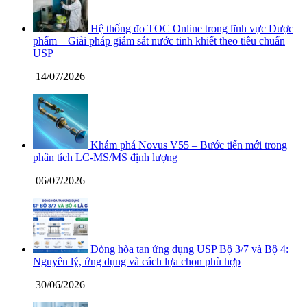
Hệ thống đo TOC Online trong lĩnh vực Dược
phẩm – Giải pháp giám sát nước tinh khiết theo tiêu chuẩn
USP
14/07/2026
Khám phá Novus V55 – Bước tiến mới trong
phân tích LC-MS/MS định lượng
06/07/2026
Dòng hòa tan ứng dụng USP Bộ 3/7 và Bộ 4:
Nguyên lý, ứng dụng và cách lựa chọn phù hợp
30/06/2026