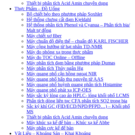
Thiết bị phân tích Acid Amin chuyên dụng
Thực Phẩm – Đồ Uống
Bộ chiết béo theo phương pháp Soxhlet
Hệ thống chưng cất đạm Kjeldahl
Hệ thống phân tích Phenol và Cyanua – Phân tích bia/
Malt tự động
Máy chiết xơ fiber
Máy chuẩn độ điện thế – chuẩn độ KARL FISCHER
Máy cộng hưởng từ hạt nhân TD-NMR
Máy đo phóng xạ trong thực phẩm
Máy đo TOC Online – Offline
Máy phân tích đạm bằng phương pháp Dumas
Máy phân tích Thủy ngân Hg
Máy quang phổ cận hồng ngoại NIR
Máy quang phổ hấp thu nguyên tử AAS
Máy quang phổ huỳnh quang phân tích Histamine
Máy quang phổ phát xạ ICP-OES
Máy sắc ký lỏng cao áp HPLC- lỏng khối phổ LCMS
Phân tích dòng liên tục CFA phân tích SO2 trong bia
Sắc ký khí GC (FID/ECD/NPD/PFPD…) – Khối phổ
MS
Thiết bị phân tích Acid Amin chuyên dụng
Máy khúc xạ kế để bàn – Khúc xạ kế Abbe
Máy phân cực kế để bàn
Vật Liệu – Khoáng Sản – Khai Khoáng