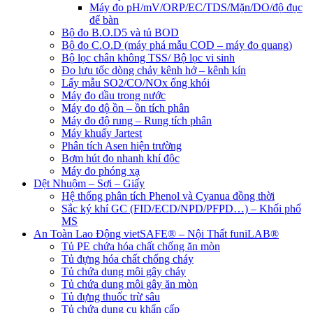
Máy đo pH/mV/ORP/EC/TDS/Mặn/DO/độ đục
để bàn
Bộ đo B.O.D5 và tủ BOD
Bộ đo C.O.D (máy phá mẫu COD – máy đo quang)
Bộ lọc chân không TSS/ Bộ lọc vi sinh
Đo lưu tốc dòng chảy kênh hở – kênh kín
Lấy mẫu SO2/CO/NOx ống khói
Máy đo dầu trong nước
Máy đo độ ồn – ồn tích phân
Máy đo độ rung – Rung tích phân
Máy khuấy Jartest
Phân tích Asen hiện trường
Bơm hút đo nhanh khí độc
Máy đo phóng xạ
Dệt Nhuộm – Sợi – Giấy
Hệ thống phân tích Phenol và Cyanua đồng thời
Sắc ký khí GC (FID/ECD/NPD/PFPD…) – Khối phổ
MS
An Toàn Lao Động vietSAFE® – Nội Thất funiLAB®
Tủ PE chứa hóa chất chống ăn mòn
Tủ đựng hóa chất chống cháy
Tủ chứa dung môi gây cháy
Tủ chứa dung môi gây ăn mòn
Tủ đựng thuốc trừ sâu
Tủ chứa dụng cụ khẩn cấp