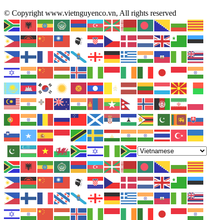
© Copyright www.vietnguyenco.vn, All rights reserved