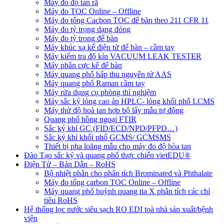
Máy đo độ tan rã
Máy đo TOC Online – Offline
Máy đo tổng Cacbon TOC để bàn theo 211 CFR 11
Máy đo tỷ trọng dạng đóng
Máy đo tỷ trọng để bàn
Máy khúc xạ kế điện tử để bàn – cầm tay
Máy kiểm tra độ kín VACUUM LEAK TESTER
Máy phân cực kế để bàn
Máy quang phổ hấp thu nguyên tử AAS
Máy quang phổ Raman cầm tay
Máy rửa dụng cụ phòng thí nghiệm
Máy sắc ký lỏng cao áp HPLC- lỏng khối phổ LCMS
Máy thử độ hoà tan hợp bộ lấy mẫu tự động
Quang phổ hồng ngoại FTIR
Sắc ký khí GC (FID/ECD/NPD/PFPD…)
Sắc ký khí khối phổ GCMS/ GCMSMS
Thiết bị pha loãng mẫu cho máy đo độ hòa tan
Đào Tạo sắc ký và quang phổ thực chiến vietEDU®
Điện Tử – Bán Dẫn – RoHS
Bộ nhiệt phân cho phân tích Brominated và Phthalate
Máy đo tổng carbon TOC Online – Offline
Máy quang phổ huỳnh quang tia X phân tích các chỉ
tiêu RoHS
Hệ thống lọc nước siêu sạch RO EDI​​ toà nhà sản xuất/bệnh
viện