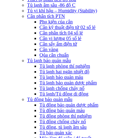
Tủ lạnh âm sâu -86 độ C
Tủ vi khí hậu – Humidity (Stability)
Cân phân tích PTN
Phụ kiện của cân
Cân kỹ thuật điện tử 02 số lẻ
Cân phân tích 04 số lẻ
Cân vi lượng 05 số lẻ
Cân sấy ẩm điện tử
Cân vàng
Qủa cân chuẩn
Tủ lạnh bảo quản mẫu
Tủ lạnh phòng thí nghiệm
Tủ lạnh hai ngăn nhiệt độ
Tủ lạnh bảo quản máu
Tủ lạnh bảo quản dược phẩm
Tủ lạnh chống cháy nổ
Tủ lạnh/Tủ đông di động
Tủ đông bảo quản mẫu
Tủ đông bảo quản dược phẩm
Tủ đông bảo quản máu
Tủ đông phòng thí nghiệm
Tủ đông chống cháy nổ
Tủ đông, tủ lạnh âm sâu
Tủ bảo quản xác