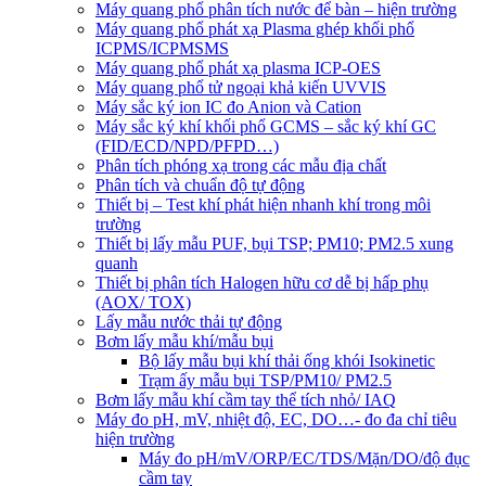
Máy quang phổ phân tích nước để bàn – hiện trường
Máy quang phổ phát xạ Plasma ghép khối phổ
ICPMS/ICPMSMS
Máy quang phổ phát xạ plasma ICP-OES
Máy quang phổ tử ngoại khả kiến UVVIS
Máy sắc ký ion IC đo Anion và Cation
Máy sắc ký khí khối phổ GCMS – sắc ký khí GC
(FID/ECD/NPD/PFPD…)
Phân tích phóng xạ trong các mẫu địa chất
Phân tích và chuẩn độ tự động
Thiết bị – Test khí phát hiện nhanh khí trong môi
trường
Thiết bị lấy mẫu PUF, bụi TSP; PM10; PM2.5 xung
quanh
Thiết bị phân tích Halogen hữu cơ dễ bị hấp phụ
(AOX/ TOX)
Lấy mẫu nước thải tự động
Bơm lấy mẫu khí/mẫu bụi
Bộ lấy mẫu bụi khí thải ống khói Isokinetic
Trạm ấy mẫu bụi TSP/PM10/ PM2.5
Bơm lấy mẫu khí cầm tay thể tích nhỏ/ IAQ
Máy đo pH, mV, nhiệt độ, EC, DO…- đo đa chỉ tiêu
hiện trường
Máy đo pH/mV/ORP/EC/TDS/Mặn/DO/độ đục
cầm tay