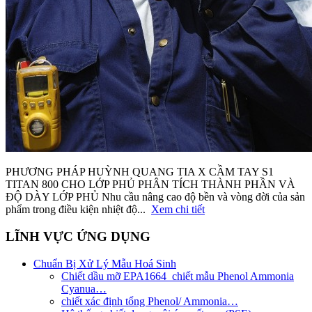
PHƯƠNG PHÁP HUỲNH QUANG TIA X CẦM TAY S1
TITAN 800 CHO LỚP PHỦ PHÂN TÍCH THÀNH PHẦN VÀ
ĐỘ DÀY LỚP PHỦ Nhu cầu nâng cao độ bền và vòng đời của sản
phẩm trong điều kiện nhiệt độ...
Xem chi tiết
LĨNH VỰC ỨNG DỤNG
Chuẩn Bị Xử Lý Mẫu Hoá Sinh
Chiết dầu mỡ EPA1664_chiết mẫu Phenol Ammonia
Cyanua…
chiết xác định tổng Phenol/ Ammonia…