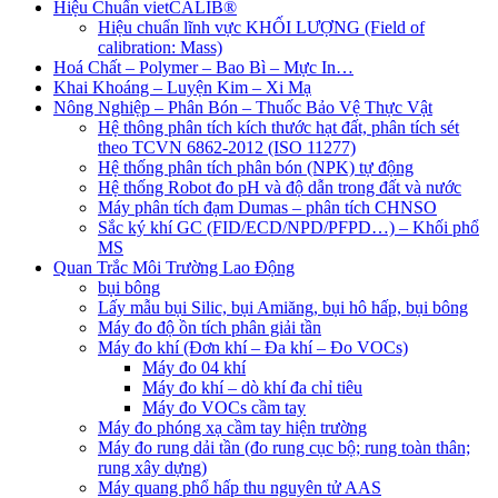
Hiệu Chuẩn vietCALIB®
Hiệu chuẩn lĩnh vực KHỐI LƯỢNG (Field of
calibration: Mass)
Hoá Chất – Polymer – Bao Bì – Mực In…
Khai Khoáng – Luyện Kim – Xi Mạ
Nông Nghiệp – Phân Bón – Thuốc Bảo Vệ Thực Vật
Hệ thông phân tích kích thước hạt đất, phân tích sét
theo TCVN 6862-2012 (ISO 11277)
Hệ thống phân tích phân bón (NPK) tự động
Hệ thống Robot đo pH và độ dẫn trong đất và nước
Máy phân tích đạm Dumas – phân tích CHNSO
Sắc ký khí GC (FID/ECD/NPD/PFPD…) – Khối phổ
MS
Quan Trắc Môi Trường Lao Động
bụi bông
Lấy mẫu bụi Silic, bụi Amiăng, bụi hô hấp, bụi bông
Máy đo độ ồn tích phân giải tần
Máy đo khí (Đơn khí – Đa khí – Đo VOCs)
Máy đo 04 khí
Máy đo khí – dò khí đa chỉ tiêu
Máy đo VOCs cầm tay
Máy đo phóng xạ cầm tay hiện trường
Máy đo rung dải tần (đo rung cục bộ; rung toàn thân;
rung xây dựng)
Máy quang phổ hấp thu nguyên tử AAS