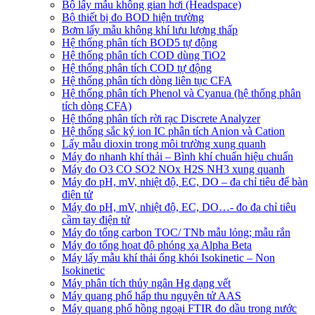
Bộ lấy mẫu không gian hơi (Headspace)
Bộ thiết bị đo BOD hiện trường
Bơm lấy mẫu không khí lưu lượng thấp
Hệ thống phân tích BOD5 tự động
Hệ thống phân tích COD dùng TiO2
Hệ thống phân tích COD tự động
Hệ thống phân tích dòng liên tục CFA
Hệ thống phân tích Phenol và Cyanua (hệ thống phân
tích dòng CFA)
Hệ thống phân tích rời rạc Discrete Analyzer
Hệ thống sắc ký ion IC phân tích Anion và Cation
Lấy mẫu dioxin trong môi trường xung quanh
Máy đo nhanh khí thải – Bình khí chuẩn hiệu chuẩn
Máy đo O3 CO SO2 NOx H2S NH3 xung quanh
Máy đo pH, mV, nhiệt độ, EC, DO – đa chỉ tiêu để bàn
điện tử
Máy đo pH, mV, nhiệt độ, EC, DO…- đo đa chỉ tiêu
cầm tay điện tử
Máy đo tổng carbon TOC/ TNb mẫu lỏng; mẫu rắn
Máy đo tổng họat độ phóng xạ Alpha Beta
Máy lấy mẫu khí thải ống khói Isokinetic – Non
Isokinetic
Máy phân tích thủy ngân Hg dạng vết
Máy quang phổ hấp thu nguyên tử AAS
Máy quang phổ hồng ngoại FTIR đo dầu trong nước