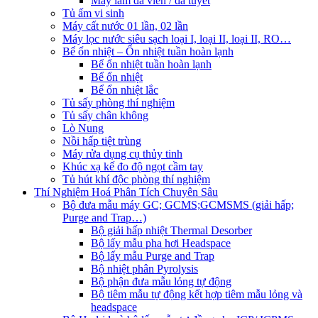
Máy làm đá viên / đá tuyết
Tủ ấm vi sinh
Máy cất nước 01 lần, 02 lần
Máy lọc nước siêu sạch loại I, loại II, loại II, RO…
Bể ổn nhiệt – Ổn nhiệt tuần hoàn lạnh
Bể ổn nhiệt tuần hoàn lạnh
Bể ổn nhiệt
Bể ổn nhiệt lắc
Tủ sấy phòng thí nghiệm
Tủ sấy chân không
Lò Nung
Nồi hấp tiệt trùng
Máy rửa dụng cụ thủy tinh
Khúc xạ kế đo độ ngọt cầm tay
Tủ hút khí độc phòng thí nghiệm
Thí Nghiệm Hoá Phân Tích Chuyên Sâu
Bộ đưa mẫu máy GC; GCMS;GCMSMS (giải hấp;
Purge and Trap…)
Bộ giải hấp nhiệt Thermal Desorber
Bộ lấy mẫu pha hơi Headspace
Bộ lấy mẫu Purge and Trap
Bộ nhiệt phân Pyrolysis
Bộ phận đưa mẫu lỏng tự động
Bộ tiêm mẫu tự động kết hợp tiêm mẫu lỏng và
headspace