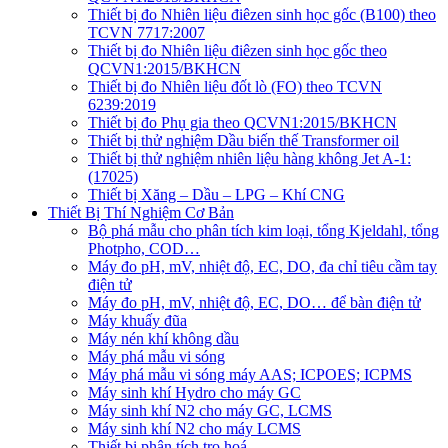
Thiết bị đo Nhiên liệu điêzen sinh học gốc (B100) theo
TCVN 7717:2007
Thiết bị đo Nhiên liệu điêzen sinh học gốc theo
QCVN1:2015/BKHCN
Thiết bị đo Nhiên liệu đốt lò (FO) theo TCVN
6239:2019
Thiết bị đo Phụ gia theo QCVN1:2015/BKHCN
Thiết bị thử nghiệm Dầu biến thế Transformer oil
Thiết bị thử nghiệm nhiên liệu hàng không Jet A-1:
(17025)
Thiết bị Xăng – Dầu – LPG – Khí CNG
Thiết Bị Thí Nghiệm Cơ Bản
Bộ phá mẫu cho phân tích kim loại, tổng Kjeldahl, tổng
Photpho, COD…
Máy đo pH, mV, nhiệt độ, EC, DO, đa chỉ tiêu cầm tay
điện tử
Máy đo pH, mV, nhiệt độ, EC, DO… để bàn điện tử
Máy khuấy đũa
Máy nén khí không dầu
Máy phá mẫu vi sóng
Máy phá mẫu vi sóng máy AAS; ICPOES; ICPMS
Máy sinh khí Hydro cho máy GC
Máy sinh khí N2 cho máy GC, LCMS
Máy sinh khí N2 cho máy LCMS
Thiết bị phân tích tro hoá