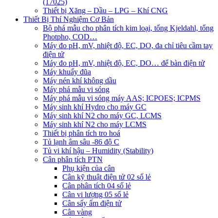
(17025)
Thiết bị Xăng – Dầu – LPG – Khí CNG
Thiết Bị Thí Nghiệm Cơ Bản
Bộ phá mẫu cho phân tích kim loại, tổng Kjeldahl, tổng
Photpho, COD…
Máy đo pH, mV, nhiệt độ, EC, DO, đa chỉ tiêu cầm tay
điện tử
Máy đo pH, mV, nhiệt độ, EC, DO… để bàn điện tử
Máy khuấy đũa
Máy nén khí không dầu
Máy phá mẫu vi sóng
Máy phá mẫu vi sóng máy AAS; ICPOES; ICPMS
Máy sinh khí Hydro cho máy GC
Máy sinh khí N2 cho máy GC, LCMS
Máy sinh khí N2 cho máy LCMS
Thiết bị phân tích tro hoá
Tủ lạnh âm sâu -86 độ C
Tủ vi khí hậu – Humidity (Stability)
Cân phân tích PTN
Phụ kiện của cân
Cân kỹ thuật điện tử 02 số lẻ
Cân phân tích 04 số lẻ
Cân vi lượng 05 số lẻ
Cân sấy ẩm điện tử
Cân vàng