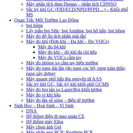
Máy phân tích đạm Dumas – phân tích CHNSO
Sắc ký khí GC (FID/ECD/NPD/PFPD…) – Khối phổ
MS
Quan Trắc Môi Trường Lao Động
bụi bông
Lấy mẫu bụi Silic, bụi Amiăng, bụi hô hấp, bụi bông
Máy đo độ ồn tích phân giải tần
Máy đo khí (Đơn khí – Đa khí – Đo VOCs)
Máy đo 04 khí
Máy đo khí – dò khí đa chỉ tiêu
Máy đo VOCs cầm tay
Máy đo phóng xạ cầm tay hiện trường
Máy đo rung dải tần (đo rung cục bộ; rung toàn thân;
rung xây dựng)
Máy quang phổ hấp thu nguyên tử AAS
Sắc ký khí GC, Sắc ký khí khối phổ GCMS
Máy đo bụi tán xạ Lazer/Bụi khối lượng
Máy đo vi khí hậu
Máy đo tần số sóng – điện từ trường
Sinh Học – Hoá Sinh – Vi Sinh
DNA
Hệ thống điện di mao quản CE
Hệ thống máy Elisa
Máy chụp ảnh Gel
Máy nhân gen PCR; Realtime PCR