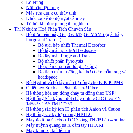
Lò Nung
Nồi hấp tiệt trùng
Máy rửa dụng cụ thủy tinh
Khúc xạ kế đo độ ngọt cầm tay
Tủ hút khí độc phòng thí nghiệm
Thí Nghiệm Hoá Phân Tích Chuyên Sâu
Bộ đưa mẫu máy GC; GCMS;GCMSMS (giải hấp;
Purge and Trap…)
Bộ giải hấp nhiệt Thermal Desorber
Bộ lấy mẫu pha hơi Headspace
Bộ lấy mẫu Purge and Trap
Bộ nhiệt phân Pyrolysis
Bộ phận đưa mẫu lỏng tự động
Bộ tiêm mẫu tự động kết hợp tiêm mẫu lỏng và
headspace
Bộ Hydrid và bộ lấy mẫu tự đồng cho ICP/ ICPMS
Chiết béo Soxhlet_ Phân tích xơ Fiber
Hệ thống hòa tan dòng chảy tự động theo USP4
Hệ thống Sắc ký ion đốt cháy online CIC theo EN
14582 và ASTM D7359
Hệ thống sắc ký ion IC phân tích Anion và Cation
Hệ thống sắc ký lớp mỏng HPTLC
Máy đo tổng Cacbon TOC/ tổng TN để bàn – online
Máy huỳnh quang tia X cầm tay HHXRF
Máy khúc xạ kế để bàn