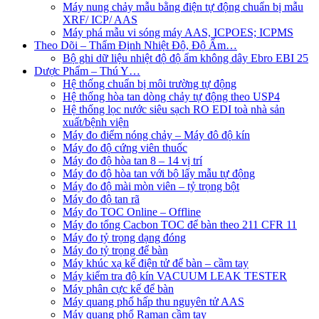
Máy nung chảy mẫu bằng điện tự động chuẩn bị mẫu
XRF/ ICP/ AAS
Máy phá mẫu vi sóng máy AAS, ICPOES; ICPMS
Theo Dõi – Thẩm Định Nhiệt Độ, Độ Ẩm…
Bộ ghi dữ liệu nhiệt độ độ ẩm không dây Ebro EBI 25
Dược Phẩm – Thú Y…
Hệ thống chuẩn bị môi trường tự động
Hệ thống hòa tan dòng chảy tự động theo USP4
Hệ thống lọc nước siêu sạch RO EDI​​ toà nhà sản
xuất/bệnh viện
Máy đo điểm nóng chảy – Máy đô độ kín
Máy đo độ cứng viên thuốc
Máy đo độ hòa tan 8 – 14 vị trí
Máy đo độ hòa tan với bộ lấy mẫu tự động
Máy đo độ mài mòn viên – tỷ trọng bột
Máy đo độ tan rã
Máy đo TOC Online – Offline
Máy đo tổng Cacbon TOC để bàn theo 211 CFR 11
Máy đo tỷ trọng dạng đóng
Máy đo tỷ trọng để bàn
Máy khúc xạ kế điện tử để bàn – cầm tay
Máy kiểm tra độ kín VACUUM LEAK TESTER
Máy phân cực kế để bàn
Máy quang phổ hấp thu nguyên tử AAS
Máy quang phổ Raman cầm tay