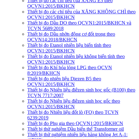
Thiết bị đo các chỉ tiêu của XĂNG E5 theo
QCVN1:2015/BKHCN
Thiết bị đo các chỉ tiêu của XĂNG KHÔNG CHÌ theo
QCVN1:2015/BKHCN
Thiết bị đo Dầu DO theo QCVN1:2015/BKHCN và
TCVN 5689:2018
Thiết bị đo Dầu nhờn động cơ đốt trong theo
QCVN14:2018/BKHCN
Thiết bị đo Etanol nhiên liệu biến tính theo
QCVN1:2015/BKHCN
Thiết bị đo Etanol nhiên liệu không biến tính theo
QCVN1:2015/BKHCN
Thiết bị đo Khí hóa lỏng LPG theo QCVN
8:2019/BKHCN
Thiết bị đo nhiên liệu Diezen B5 theo
QCVN1:2015/BKHCN
Thiết bị đo Nhiên liệu điêzen sinh học gốc (B100) theo
TCVN 7717:2007
Thiết bị đo Nhiên liệu điêzen sinh học gốc theo
QCVN1:2015/BKHCN
Thiết bị đo Nhiên liệu đốt lò (FO) theo TCVN
6239:2019
Thiết bị đo Phụ gia theo QCVN1:2015/BKHCN
Thiết bị thử nghiệm Dầu biến thế Transformer oil
Thiết bị thử nghiệm nhiên liệu hàng không Jet A-1: