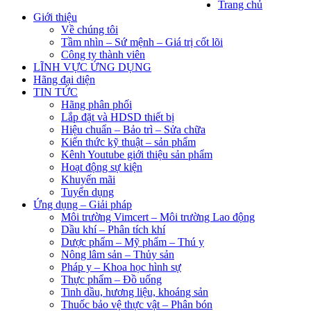
Trang chủ
Giới thiệu
Về chúng tôi
Tầm nhìn – Sứ mệnh – Giá trị cốt lõi
Công ty thành viên
LĨNH VỰC ỨNG DỤNG
Hãng đại diện
TIN TỨC
Hãng phân phối
Lắp đặt và HDSD thiết bị
Hiệu chuẩn – Bảo trì – Sửa chữa
Kiến thức kỹ thuật – sản phẩm
Kênh Youtube giới thiệu sản phẩm
Hoạt động sự kiện
Khuyến mãi
Tuyển dụng
Ứng dụng – Giải pháp
Môi trường Vimcert – Môi trường Lao động
Dầu khí – Phân tích khí
Dược phẩm – Mỹ phẩm – Thú y
Nông lâm sản – Thủy sản
Pháp y – Khoa học hình sự
Thực phẩm – Đồ uống
Tinh dầu, hương liệu, khoáng sản
Thuốc bảo vệ thực vật – Phân bón