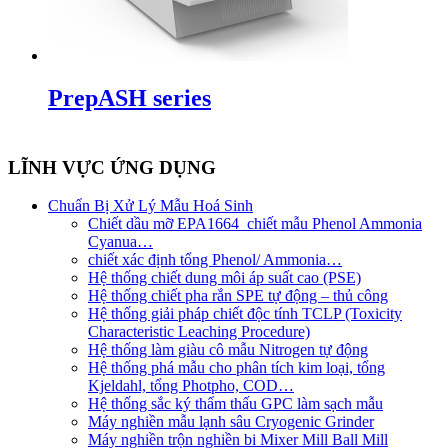
PrepASH series
LĨNH VỰC ỨNG DỤNG
Chuẩn Bị Xử Lý Mẫu Hoá Sinh
Chiết dầu mỡ EPA1664_chiết mẫu Phenol Ammonia
Cyanua…
chiết xác định tổng Phenol/ Ammonia…
Hệ thống chiết dung môi áp suất cao (PSE)
Hệ thống chiết pha rắn SPE tự động – thủ công
Hệ thống giải pháp chiết độc tính TCLP (Toxicity
Characteristic Leaching Procedure)
Hệ thống làm giàu cô mẫu Nitrogen tự động
Hệ thống phá mẫu cho phân tích kim loại, tổng
Kjeldahl, tổng Photpho, COD…
Hệ thống sắc ký thẩm thấu GPC làm sạch mẫu
Máy nghiền mẫu lạnh sâu Cryogenic Grinder
Máy nghiền trộn nghiền bi Mixer Mill Ball Mill