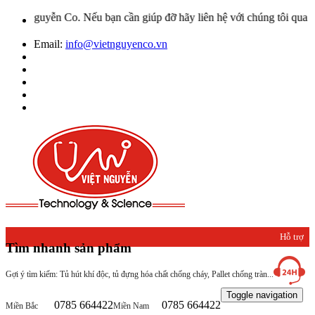
o. Nếu bạn cần giúp đỡ hãy liên hệ với chúng tôi qua Hotline: 0932
Email:
info@vietnguyenco.vn
Hỗ trợ
Tìm nhanh sản phẩm
khách
Gợi ý tìm kiếm: Tủ hút khí độc, tủ đựng hóa chất chống cháy, Pallet chống tràn...
hàng
Toggle navigation
0785 664422
0785 664422
Miền Bắc
Miền Nam