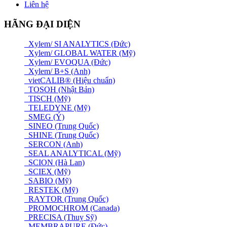
Liên hệ
HÃNG ĐẠI DIỆN
Xylem/ SI ANALYTICS (Đức)
Xylem/ GLOBAL WATER (Mỹ)
Xylem/ EVOQUA (Đức)
Xylem/ B+S (Anh)
vietCALIB® (Hiệu chuẩn)
TOSOH (Nhật Bản)
TISCH (Mỹ)
TELEDYNE (Mỹ)
SMEG (Ý)
SINEO (Trung Quốc)
SHINE (Trung Quốc)
SERCON (Anh)
SEAL ANALYTICAL (Mỹ)
SCION (Hà Lan)
SCIEX (Mỹ)
SABIO (Mỹ)
RESTEK (Mỹ)
RAYTOR (Trung Quốc)
PROMOCHROM (Canada)
PRECISA (Thuỵ Sỹ)
MEMBRAPURE (Đức)