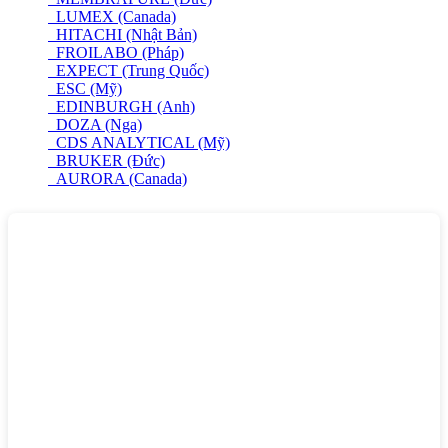
LUMEX (Canada)
HITACHI (Nhật Bản)
FROILABO (Pháp)
EXPECT (Trung Quốc)
ESC (Mỹ)
EDINBURGH (Anh)
DOZA (Nga)
CDS ANALYTICAL (Mỹ)
BRUKER (Đức)
AURORA (Canada)