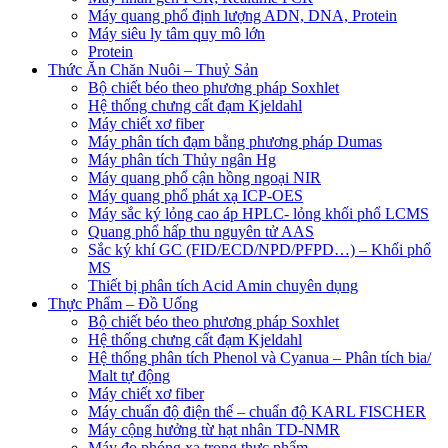
Máy quang phổ định lượng ADN, DNA, Protein
Máy siêu ly tâm quy mô lớn
Protein
Thức Ăn Chăn Nuôi – Thuỷ Sản
Bộ chiết béo theo phương pháp Soxhlet
Hệ thống chưng cất đạm Kjeldahl
Máy chiết xơ fiber
Máy phân tích đạm bằng phương pháp Dumas
Máy phân tích Thủy ngân Hg
Máy quang phổ cận hồng ngoại NIR
Máy quang phổ phát xạ ICP-OES
Máy sắc ký lỏng cao áp HPLC- lỏng khối phổ LCMS
Quang phổ hấp thu nguyên tử AAS
Sắc ký khí GC (FID/ECD/NPD/PFPD…) – Khối phổ
MS
Thiết bị phân tích Acid Amin chuyên dụng
Thực Phẩm – Đồ Uống
Bộ chiết béo theo phương pháp Soxhlet
Hệ thống chưng cất đạm Kjeldahl
Hệ thống phân tích Phenol và Cyanua – Phân tích bia/
Malt tự động
Máy chiết xơ fiber
Máy chuẩn độ điện thế – chuẩn độ KARL FISCHER
Máy cộng hưởng từ hạt nhân TD-NMR
Máy đo phóng xạ trong thực phẩm