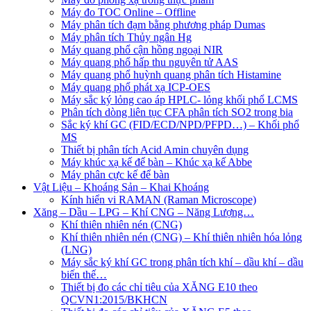
Máy đo TOC Online – Offline
Máy phân tích đạm bằng phương pháp Dumas
Máy phân tích Thủy ngân Hg
Máy quang phổ cận hồng ngoại NIR
Máy quang phổ hấp thu nguyên tử AAS
Máy quang phổ huỳnh quang phân tích Histamine
Máy quang phổ phát xạ ICP-OES
Máy sắc ký lỏng cao áp HPLC- lỏng khối phổ LCMS
Phân tích dòng liên tục CFA phân tích SO2 trong bia
Sắc ký khí GC (FID/ECD/NPD/PFPD…) – Khối phổ
MS
Thiết bị phân tích Acid Amin chuyên dụng
Máy khúc xạ kế để bàn – Khúc xạ kế Abbe
Máy phân cực kế để bàn
Vật Liệu – Khoáng Sản – Khai Khoáng
Kính hiển vi RAMAN (Raman Microscope)
Xăng – Dầu – LPG – Khí CNG – Năng Lượng…
Khí thiên nhiên nén (CNG)
Khí thiên nhiên nén (CNG) – Khí thiên nhiên hóa lỏng
(LNG)
Máy sắc ký khí GC trong phân tích khí – dầu khí – dầu
biến thế…
Thiết bị đo các chỉ tiêu của XĂNG E10 theo
QCVN1:2015/BKHCN