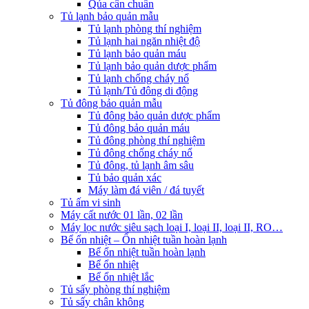
Qủa cân chuẩn
Tủ lạnh bảo quản mẫu
Tủ lạnh phòng thí nghiệm
Tủ lạnh hai ngăn nhiệt độ
Tủ lạnh bảo quản máu
Tủ lạnh bảo quản dược phẩm
Tủ lạnh chống cháy nổ
Tủ lạnh/Tủ đông di động
Tủ đông bảo quản mẫu
Tủ đông bảo quản dược phẩm
Tủ đông bảo quản máu
Tủ đông phòng thí nghiệm
Tủ đông chống cháy nổ
Tủ đông, tủ lạnh âm sâu
Tủ bảo quản xác
Máy làm đá viên / đá tuyết
Tủ ấm vi sinh
Máy cất nước 01 lần, 02 lần
Máy lọc nước siêu sạch loại I, loại II, loại II, RO…
Bể ổn nhiệt – Ổn nhiệt tuần hoàn lạnh
Bể ổn nhiệt tuần hoàn lạnh
Bể ổn nhiệt
Bể ổn nhiệt lắc
Tủ sấy phòng thí nghiệm
Tủ sấy chân không