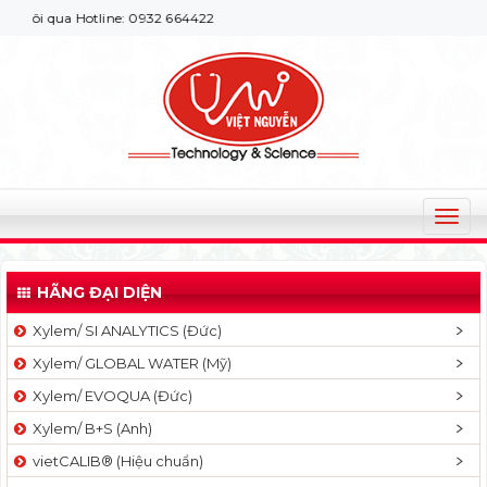
i qua Hotline: 0932 664422
T
o
g
HÃNG ĐẠI DIỆN
g
l
Xylem/ SI ANALYTICS (Đức)
e
Xylem/ GLOBAL WATER (Mỹ)
n
a
Xylem/ EVOQUA (Đức)
v
Xylem/ B+S (Anh)
i
g
vietCALIB® (Hiệu chuẩn)
a