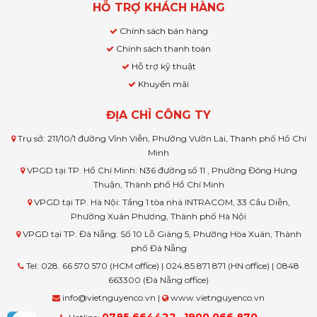
HỖ TRỢ KHÁCH HÀNG
Chính sách bán hàng
Chính sách thanh toán
Hỗ trợ kỹ thuật
Khuyến mãi
ĐỊA CHỈ CÔNG TY
Trụ sở: 211/10/1 đường Vĩnh Viễn, Phường Vườn Lài, Thành phố Hồ Chí
Minh
VPGD tại TP. Hồ Chí Minh: N36 đường số 11 , Phường Đông Hưng
Thuận, Thành phố Hồ Chí Minh
VPGD tại TP. Hà Nội: Tầng 1 tòa nhà INTRACOM, 33 Cầu Diễn,
Phường Xuân Phương, Thành phố Hà Nội
VPGD tại TP. Đà Nẵng: Số 10 Lỗ Giáng 5, Phường Hòa Xuân, Thành
phố Đà Nẵng
Tel: 028. 66 570 570 (HCM office) | 024.85 871 871 (HN office) | 0848
663300 (Đà Nẵng office)
info@vietnguyenco.vn |
www.vietnguyenco.vn
0785 664422
1900 066 870