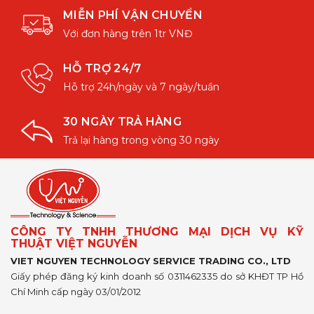
MIỄN PHÍ VẬN CHUYỂN
Với đơn hàng trên 1tr VNĐ
HỖ TRỢ 24/7
Hỗ trợ 24h/ngày và 7 ngày/tuần
30 NGÀY TRẢ HÀNG
Trả lại hàng trong vòng 30 ngày
CÔNG TY TNHH THƯƠNG MẠI DỊCH VỤ KỸ
THUẬT VIỆT NGUYỄN
VIET NGUYEN TECHNOLOGY SERVICE TRADING CO., LTD
Giấy phép đăng ký kinh doanh số 0311462335 do sở KHĐT TP Hồ
Chí Minh cấp ngày 03/01/2012