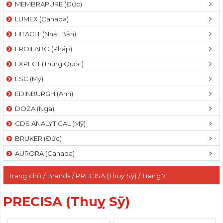
MEMBRAPURE (Đức)
LUMEX (Canada)
HITACHI (Nhật Bản)
FROILABO (Pháp)
EXPECT (Trung Quốc)
ESC (Mỹ)
EDINBURGH (Anh)
DOZA (Nga)
CDS ANALYTICAL (Mỹ)
BRUKER (Đức)
AURORA (Canada)
Trang chủ
/ Brands /
PRECISA (Thuỵ Sỹ)
/ Trang 7
PRECISA (Thuỵ Sỹ)