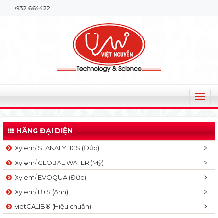
932 664422
T
o
g
HÃNG ĐẠI DIỆN
g
l
Xylem/ SI ANALYTICS (Đức)
e
Xylem/ GLOBAL WATER (Mỹ)
n
a
Xylem/ EVOQUA (Đức)
v
Xylem/ B+S (Anh)
i
g
vietCALIB® (Hiệu chuẩn)
a