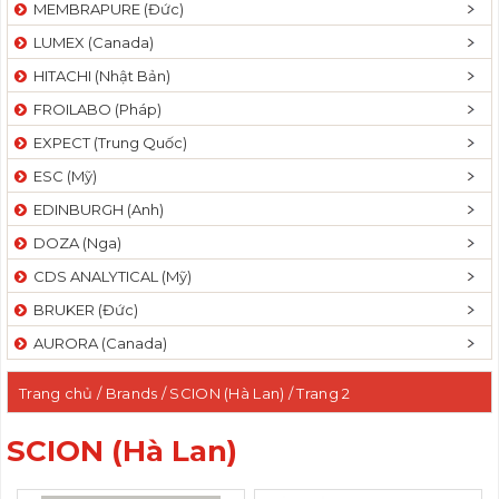
MEMBRAPURE (Đức)
LUMEX (Canada)
HITACHI (Nhật Bản)
FROILABO (Pháp)
EXPECT (Trung Quốc)
ESC (Mỹ)
EDINBURGH (Anh)
DOZA (Nga)
CDS ANALYTICAL (Mỹ)
BRUKER (Đức)
AURORA (Canada)
Trang chủ
/ Brands /
SCION (Hà Lan)
/ Trang 2
SCION (Hà Lan)