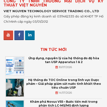
CÔNG TY TNHH THƯƠNG MẠI DỊCH VỤ KỸ
THUẬT VIỆT NGUYỄN
VIET NGUYEN TECHNOLOGY SERVICE TRADING CO., LTD
Giấy phép đăng ký kinh doanh số 0311462335 do sở KHĐT TP Hồ
Chí Minh cấp ngày 03/01/2012
TIN TỨC MỚI
Ứng dụng, nguyên lý của hệ thống đo độ hòa
tan USP Apparatus 1 & 2
30/07/2026
Hệ thống đo TOC Online trong lĩnh vực Dược
phẩm – Giải pháp giám sát nước tinh khiết theo
tiêu chuẩn USP
14/07/2026
Khám phá Novus V55 – Bước tiến mới trong
phân tích LC-MS/MS định lượng