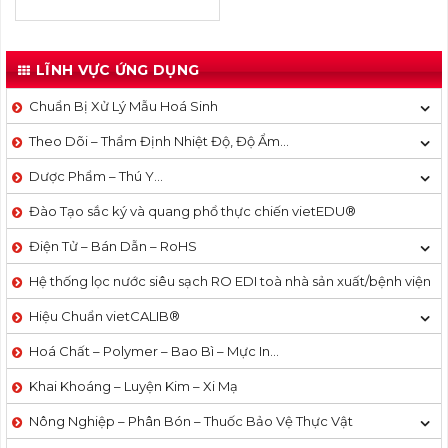
LĨNH VỰC ỨNG DỤNG
Chuẩn Bị Xử Lý Mẫu Hoá Sinh
Theo Dõi – Thẩm Định Nhiệt Độ, Độ Ẩm…
Dược Phẩm – Thú Y…
Đào Tạo sắc ký và quang phổ thực chiến vietEDU®
Điện Tử – Bán Dẫn – RoHS
Hệ thống lọc nước siêu sạch RO EDI​​ toà nhà sản xuất/bệnh viện
Hiệu Chuẩn vietCALIB®
Hoá Chất – Polymer – Bao Bì – Mực In…
Khai Khoáng – Luyện Kim – Xi Mạ
Nông Nghiệp – Phân Bón – Thuốc Bảo Vệ Thực Vật