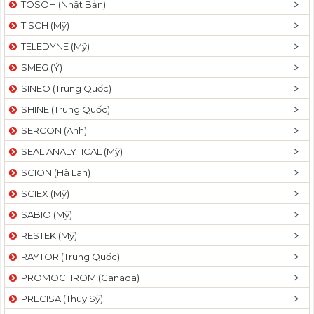
TOSOH (Nhật Bản)
t
TISCH (Mỹ)
i
o
TELEDYNE (Mỹ)
n
SMEG (Ý)
SINEO (Trung Quốc)
SHINE (Trung Quốc)
SERCON (Anh)
SEAL ANALYTICAL (Mỹ)
SCION (Hà Lan)
SCIEX (Mỹ)
SABIO (Mỹ)
RESTEK (Mỹ)
RAYTOR (Trung Quốc)
PROMOCHROM (Canada)
PRECISA (Thuỵ Sỹ)