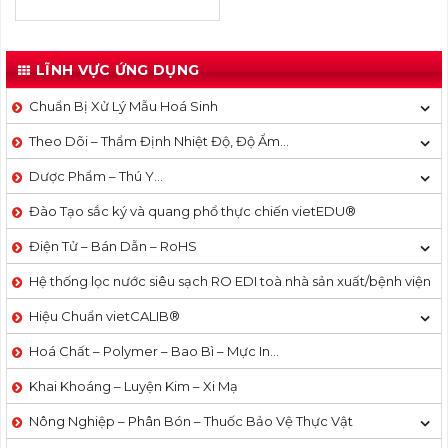
LĨNH VỰC ỨNG DỤNG
Chuẩn Bị Xử Lý Mẫu Hoá Sinh
Theo Dõi – Thẩm Định Nhiệt Độ, Độ Ẩm…
Dược Phẩm – Thú Y…
Đào Tạo sắc ký và quang phổ thực chiến vietEDU®
Điện Tử – Bán Dẫn – RoHS
Hệ thống lọc nước siêu sạch RO EDI​​ toà nhà sản xuất/bệnh viện
Hiệu Chuẩn vietCALIB®
Hoá Chất – Polymer – Bao Bì – Mực In…
Khai Khoáng – Luyện Kim – Xi Mạ
Nông Nghiệp – Phân Bón – Thuốc Bảo Vệ Thực Vật