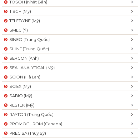
TOSOH (Nhật Bản)
t
TISCH (Mỹ)
i
o
TELEDYNE (Mỹ)
n
SMEG (Ý)
SINEO (Trung Quốc)
SHINE (Trung Quốc)
SERCON (Anh)
SEAL ANALYTICAL (Mỹ)
SCION (Hà Lan)
SCIEX (Mỹ)
SABIO (Mỹ)
RESTEK (Mỹ)
RAYTOR (Trung Quốc)
PROMOCHROM (Canada)
PRECISA (Thuỵ Sỹ)