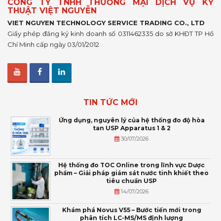
CÔNG TY TNHH THƯƠNG MẠI DỊCH VỤ KỸ
THUẬT VIỆT NGUYỄN
VIET NGUYEN TECHNOLOGY SERVICE TRADING CO., LTD
Giấy phép đăng ký kinh doanh số 0311462335 do sở KHĐT TP Hồ
Chí Minh cấp ngày 03/01/2012
TIN TỨC MỚI
Ứng dụng, nguyên lý của hệ thống đo độ hòa
tan USP Apparatus 1 & 2
30/07/2026
Hệ thống đo TOC Online trong lĩnh vực Dược
phẩm – Giải pháp giám sát nước tinh khiết theo
tiêu chuẩn USP
14/07/2026
Khám phá Novus V55 – Bước tiến mới trong
phân tích LC-MS/MS định lượng