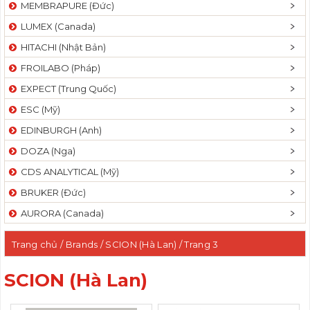
MEMBRAPURE (Đức)
LUMEX (Canada)
HITACHI (Nhật Bản)
FROILABO (Pháp)
EXPECT (Trung Quốc)
ESC (Mỹ)
EDINBURGH (Anh)
DOZA (Nga)
CDS ANALYTICAL (Mỹ)
BRUKER (Đức)
AURORA (Canada)
Trang chủ
/ Brands /
SCION (Hà Lan)
/ Trang 3
SCION (Hà Lan)