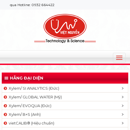
qua Hotline: 0932 664422
T
o
g
HÃNG ĐẠI DIỆN
g
l
Xylem/ SI ANALYTICS (Đức)
e
Xylem/ GLOBAL WATER (Mỹ)
n
a
Xylem/ EVOQUA (Đức)
v
Xylem/ B+S (Anh)
i
g
vietCALIB® (Hiệu chuẩn)
a