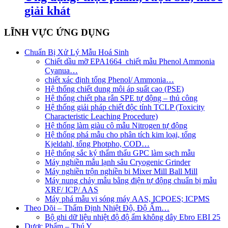
giải khát
LĨNH VỰC ỨNG DỤNG
Chuẩn Bị Xử Lý Mẫu Hoá Sinh
Chiết dầu mỡ EPA1664_chiết mẫu Phenol Ammonia
Cyanua…
chiết xác định tổng Phenol/ Ammonia…
Hệ thống chiết dung môi áp suất cao (PSE)
Hệ thống chiết pha rắn SPE tự động – thủ công
Hệ thống giải pháp chiết độc tính TCLP (Toxicity
Characteristic Leaching Procedure)
Hệ thống làm giàu cô mẫu Nitrogen tự động
Hệ thống phá mẫu cho phân tích kim loại, tổng
Kjeldahl, tổng Photpho, COD…
Hệ thống sắc ký thẩm thấu GPC làm sạch mẫu
Máy nghiền mẫu lạnh sâu Cryogenic Grinder
Máy nghiền trộn nghiền bi Mixer Mill Ball Mill
Máy nung chảy mẫu bằng điện tự động chuẩn bị mẫu
XRF/ ICP/ AAS
Máy phá mẫu vi sóng máy AAS, ICPOES; ICPMS
Theo Dõi – Thẩm Định Nhiệt Độ, Độ Ẩm…
Bộ ghi dữ liệu nhiệt độ độ ẩm không dây Ebro EBI 25
Dược Phẩm – Thú Y…