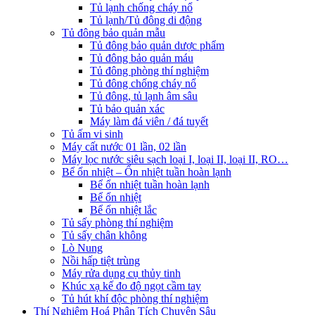
Tủ lạnh chống cháy nổ
Tủ lạnh/Tủ đông di động
Tủ đông bảo quản mẫu
Tủ đông bảo quản dược phẩm
Tủ đông bảo quản máu
Tủ đông phòng thí nghiệm
Tủ đông chống cháy nổ
Tủ đông, tủ lạnh âm sâu
Tủ bảo quản xác
Máy làm đá viên / đá tuyết
Tủ ấm vi sinh
Máy cất nước 01 lần, 02 lần
Máy lọc nước siêu sạch loại I, loại II, loại II, RO…
Bể ổn nhiệt – Ổn nhiệt tuần hoàn lạnh
Bể ổn nhiệt tuần hoàn lạnh
Bể ổn nhiệt
Bể ổn nhiệt lắc
Tủ sấy phòng thí nghiệm
Tủ sấy chân không
Lò Nung
Nồi hấp tiệt trùng
Máy rửa dụng cụ thủy tinh
Khúc xạ kế đo độ ngọt cầm tay
Tủ hút khí độc phòng thí nghiệm
Thí Nghiệm Hoá Phân Tích Chuyên Sâu