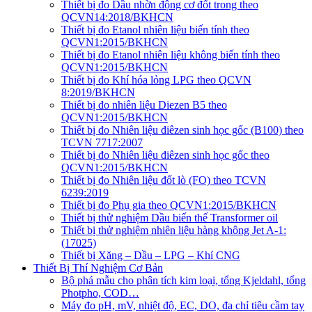
Thiết bị đo Dầu nhờn động cơ đốt trong theo
QCVN14:2018/BKHCN
Thiết bị đo Etanol nhiên liệu biến tính theo
QCVN1:2015/BKHCN
Thiết bị đo Etanol nhiên liệu không biến tính theo
QCVN1:2015/BKHCN
Thiết bị đo Khí hóa lỏng LPG theo QCVN
8:2019/BKHCN
Thiết bị đo nhiên liệu Diezen B5 theo
QCVN1:2015/BKHCN
Thiết bị đo Nhiên liệu điêzen sinh học gốc (B100) theo
TCVN 7717:2007
Thiết bị đo Nhiên liệu điêzen sinh học gốc theo
QCVN1:2015/BKHCN
Thiết bị đo Nhiên liệu đốt lò (FO) theo TCVN
6239:2019
Thiết bị đo Phụ gia theo QCVN1:2015/BKHCN
Thiết bị thử nghiệm Dầu biến thế Transformer oil
Thiết bị thử nghiệm nhiên liệu hàng không Jet A-1:
(17025)
Thiết bị Xăng – Dầu – LPG – Khí CNG
Thiết Bị Thí Nghiệm Cơ Bản
Bộ phá mẫu cho phân tích kim loại, tổng Kjeldahl, tổng
Photpho, COD…
Máy đo pH, mV, nhiệt độ, EC, DO, đa chỉ tiêu cầm tay