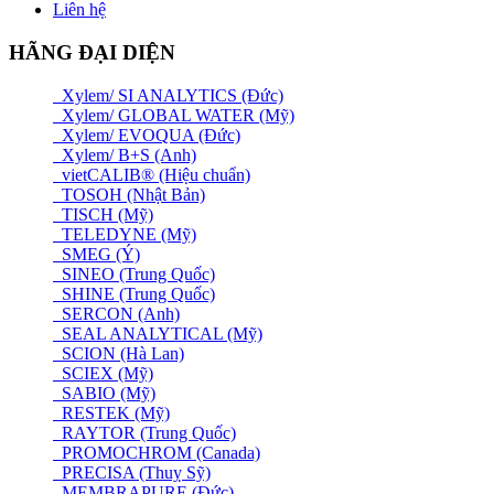
Liên hệ
HÃNG ĐẠI DIỆN
Xylem/ SI ANALYTICS (Đức)
Xylem/ GLOBAL WATER (Mỹ)
Xylem/ EVOQUA (Đức)
Xylem/ B+S (Anh)
vietCALIB® (Hiệu chuẩn)
TOSOH (Nhật Bản)
TISCH (Mỹ)
TELEDYNE (Mỹ)
SMEG (Ý)
SINEO (Trung Quốc)
SHINE (Trung Quốc)
SERCON (Anh)
SEAL ANALYTICAL (Mỹ)
SCION (Hà Lan)
SCIEX (Mỹ)
SABIO (Mỹ)
RESTEK (Mỹ)
RAYTOR (Trung Quốc)
PROMOCHROM (Canada)
PRECISA (Thuỵ Sỹ)
MEMBRAPURE (Đức)