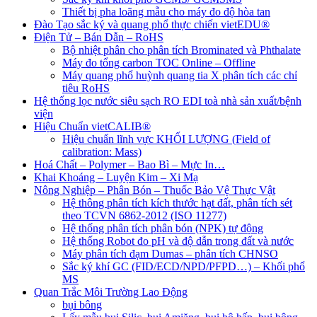
Thiết bị pha loãng mẫu cho máy đo độ hòa tan
Đào Tạo sắc ký và quang phổ thực chiến vietEDU®
Điện Tử – Bán Dẫn – RoHS
Bộ nhiệt phân cho phân tích Brominated và Phthalate
Máy đo tổng carbon TOC Online – Offline
Máy quang phổ huỳnh quang tia X phân tích các chỉ
tiêu RoHS
Hệ thống lọc nước siêu sạch RO EDI​​ toà nhà sản xuất/bệnh
viện
Hiệu Chuẩn vietCALIB®
Hiệu chuẩn lĩnh vực KHỐI LƯỢNG (Field of
calibration: Mass)
Hoá Chất – Polymer – Bao Bì – Mực In…
Khai Khoáng – Luyện Kim – Xi Mạ
Nông Nghiệp – Phân Bón – Thuốc Bảo Vệ Thực Vật
Hệ thông phân tích kích thước hạt đất, phân tích sét
theo TCVN 6862-2012 (ISO 11277)
Hệ thống phân tích phân bón (NPK) tự động
Hệ thống Robot đo pH và độ dẫn trong đất và nước
Máy phân tích đạm Dumas – phân tích CHNSO
Sắc ký khí GC (FID/ECD/NPD/PFPD…) – Khối phổ
MS
Quan Trắc Môi Trường Lao Động
bụi bông