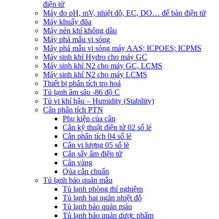
điện tử
Máy đo pH, mV, nhiệt độ, EC, DO… để bàn điện tử
Máy khuấy đũa
Máy nén khí không dầu
Máy phá mẫu vi sóng
Máy phá mẫu vi sóng máy AAS; ICPOES; ICPMS
Máy sinh khí Hydro cho máy GC
Máy sinh khí N2 cho máy GC, LCMS
Máy sinh khí N2 cho máy LCMS
Thiết bị phân tích tro hoá
Tủ lạnh âm sâu -86 độ C
Tủ vi khí hậu – Humidity (Stability)
Cân phân tích PTN
Phụ kiện của cân
Cân kỹ thuật điện tử 02 số lẻ
Cân phân tích 04 số lẻ
Cân vi lượng 05 số lẻ
Cân sấy ẩm điện tử
Cân vàng
Qủa cân chuẩn
Tủ lạnh bảo quản mẫu
Tủ lạnh phòng thí nghiệm
Tủ lạnh hai ngăn nhiệt độ
Tủ lạnh bảo quản máu
Tủ lạnh bảo quản dược phẩm