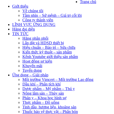
Trang chủ
Giới thiệu
Về chúng tôi
Tầm nhìn – Sứ mệnh – Giá trị cốt lõi
Công ty thành viên
LĨNH VỰC ỨNG DỤNG
Hãng đại diện
TIN TỨC
Hãng phân phối
Lắp đặt và HDSD thiết bị
Hiệu chuẩn – Bảo trì – Sửa chữa
Kiến thức kỹ thuật – sản phẩm
Kênh Youtube giới thiệu sản phẩm
Hoạt động sự kiện
Khuyến mãi
Tuyển dụng
Ứng dụng – Giải pháp
Môi trường Vimcert – Môi trường Lao động
Dầu khí – Phân tích khí
Dược phẩm – Mỹ phẩm – Thú y
Nông lâm sản – Thủy sản
Pháp y – Khoa học hình sự
Thực phẩm – Đồ uống
Tinh dầu, hương liệu, khoáng sản
Thuốc bảo vệ thực vật – Phân bón