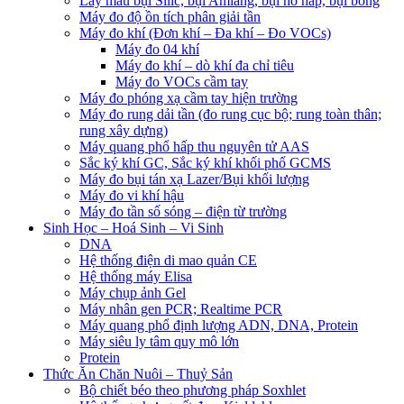
Lấy mẫu bụi Silic, bụi Amiăng, bụi hô hấp, bụi bông
Máy đo độ ồn tích phân giải tần
Máy đo khí (Đơn khí – Đa khí – Đo VOCs)
Máy đo 04 khí
Máy đo khí – dò khí đa chỉ tiêu
Máy đo VOCs cầm tay
Máy đo phóng xạ cầm tay hiện trường
Máy đo rung dải tần (đo rung cục bộ; rung toàn thân;
rung xây dựng)
Máy quang phổ hấp thu nguyên tử AAS
Sắc ký khí GC, Sắc ký khí khối phổ GCMS
Máy đo bụi tán xạ Lazer/Bụi khối lượng
Máy đo vi khí hậu
Máy đo tần số sóng – điện từ trường
Sinh Học – Hoá Sinh – Vi Sinh
DNA
Hệ thống điện di mao quản CE
Hệ thống máy Elisa
Máy chụp ảnh Gel
Máy nhân gen PCR; Realtime PCR
Máy quang phổ định lượng ADN, DNA, Protein
Máy siêu ly tâm quy mô lớn
Protein
Thức Ăn Chăn Nuôi – Thuỷ Sản
Bộ chiết béo theo phương pháp Soxhlet