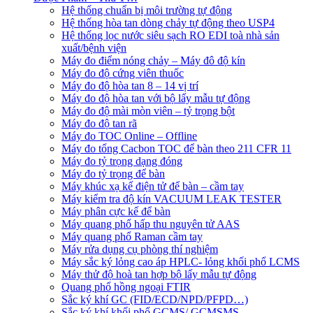
Hệ thống chuẩn bị môi trường tự động
Hệ thống hòa tan dòng chảy tự động theo USP4
Hệ thống lọc nước siêu sạch RO EDI​​ toà nhà sản
xuất/bệnh viện
Máy đo điểm nóng chảy – Máy đô độ kín
Máy đo độ cứng viên thuốc
Máy đo độ hòa tan 8 – 14 vị trí
Máy đo độ hòa tan với bộ lấy mẫu tự động
Máy đo độ mài mòn viên – tỷ trọng bột
Máy đo độ tan rã
Máy đo TOC Online – Offline
Máy đo tổng Cacbon TOC để bàn theo 211 CFR 11
Máy đo tỷ trọng dạng đóng
Máy đo tỷ trọng để bàn
Máy khúc xạ kế điện tử để bàn – cầm tay
Máy kiểm tra độ kín VACUUM LEAK TESTER
Máy phân cực kế để bàn
Máy quang phổ hấp thu nguyên tử AAS
Máy quang phổ Raman cầm tay
Máy rửa dụng cụ phòng thí nghiệm
Máy sắc ký lỏng cao áp HPLC- lỏng khối phổ LCMS
Máy thử độ hoà tan hợp bộ lấy mẫu tự động
Quang phổ hồng ngoại FTIR
Sắc ký khí GC (FID/ECD/NPD/PFPD…)
Sắc ký khí khối phổ GCMS/ GCMSMS