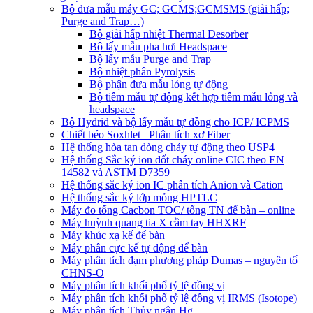
Bộ đưa mẫu máy GC; GCMS;GCMSMS (giải hấp;
Purge and Trap…)
Bộ giải hấp nhiệt Thermal Desorber
Bộ lấy mẫu pha hơi Headspace
Bộ lấy mẫu Purge and Trap
Bộ nhiệt phân Pyrolysis
Bộ phận đưa mẫu lỏng tự động
Bộ tiêm mẫu tự động kết hợp tiêm mẫu lỏng và
headspace
Bộ Hydrid và bộ lấy mẫu tự đồng cho ICP/ ICPMS
Chiết béo Soxhlet_ Phân tích xơ Fiber
Hệ thống hòa tan dòng chảy tự động theo USP4
Hệ thống Sắc ký ion đốt cháy online CIC theo EN
14582 và ASTM D7359
Hệ thống sắc ký ion IC phân tích Anion và Cation
Hệ thống sắc ký lớp mỏng HPTLC
Máy đo tổng Cacbon TOC/ tổng TN để bàn – online
Máy huỳnh quang tia X cầm tay HHXRF
Máy khúc xạ kế để bàn
Máy phân cực kế tự động để bàn
Máy phân tích đạm phương pháp Dumas – nguyên tố
CHNS-O
Máy phân tích khối phổ tỷ lệ đồng vị
Máy phân tích khối phổ tỷ lệ đồng vị IRMS (Isotope)
Máy phân tích Thủy ngân Hg