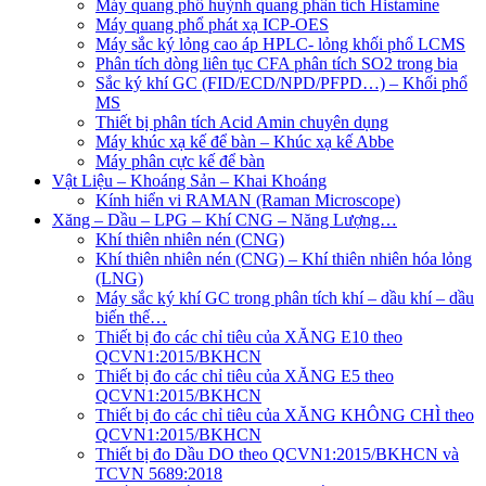
Máy quang phổ huỳnh quang phân tích Histamine
Máy quang phổ phát xạ ICP-OES
Máy sắc ký lỏng cao áp HPLC- lỏng khối phổ LCMS
Phân tích dòng liên tục CFA phân tích SO2 trong bia
Sắc ký khí GC (FID/ECD/NPD/PFPD…) – Khối phổ
MS
Thiết bị phân tích Acid Amin chuyên dụng
Máy khúc xạ kế để bàn – Khúc xạ kế Abbe
Máy phân cực kế để bàn
Vật Liệu – Khoáng Sản – Khai Khoáng
Kính hiển vi RAMAN (Raman Microscope)
Xăng – Dầu – LPG – Khí CNG – Năng Lượng…
Khí thiên nhiên nén (CNG)
Khí thiên nhiên nén (CNG) – Khí thiên nhiên hóa lỏng
(LNG)
Máy sắc ký khí GC trong phân tích khí – dầu khí – dầu
biến thế…
Thiết bị đo các chỉ tiêu của XĂNG E10 theo
QCVN1:2015/BKHCN
Thiết bị đo các chỉ tiêu của XĂNG E5 theo
QCVN1:2015/BKHCN
Thiết bị đo các chỉ tiêu của XĂNG KHÔNG CHÌ theo
QCVN1:2015/BKHCN
Thiết bị đo Dầu DO theo QCVN1:2015/BKHCN và
TCVN 5689:2018