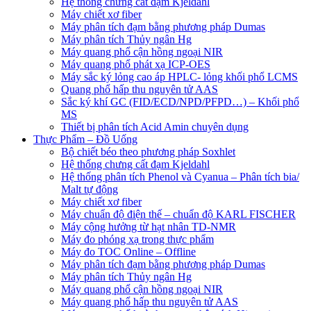
Hệ thống chưng cất đạm Kjeldahl
Máy chiết xơ fiber
Máy phân tích đạm bằng phương pháp Dumas
Máy phân tích Thủy ngân Hg
Máy quang phổ cận hồng ngoại NIR
Máy quang phổ phát xạ ICP-OES
Máy sắc ký lỏng cao áp HPLC- lỏng khối phổ LCMS
Quang phổ hấp thu nguyên tử AAS
Sắc ký khí GC (FID/ECD/NPD/PFPD…) – Khối phổ
MS
Thiết bị phân tích Acid Amin chuyên dụng
Thực Phẩm – Đồ Uống
Bộ chiết béo theo phương pháp Soxhlet
Hệ thống chưng cất đạm Kjeldahl
Hệ thống phân tích Phenol và Cyanua – Phân tích bia/
Malt tự động
Máy chiết xơ fiber
Máy chuẩn độ điện thế – chuẩn độ KARL FISCHER
Máy cộng hưởng từ hạt nhân TD-NMR
Máy đo phóng xạ trong thực phẩm
Máy đo TOC Online – Offline
Máy phân tích đạm bằng phương pháp Dumas
Máy phân tích Thủy ngân Hg
Máy quang phổ cận hồng ngoại NIR
Máy quang phổ hấp thu nguyên tử AAS