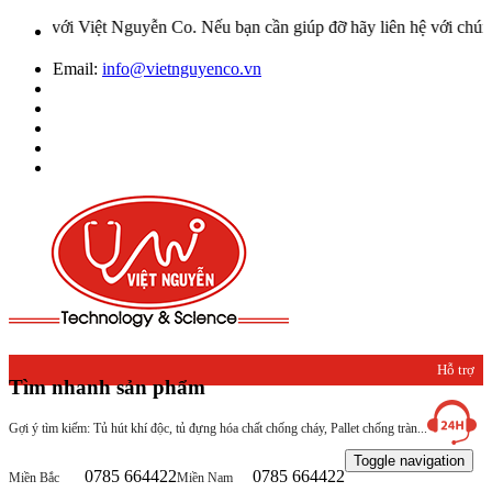
Nguyễn Co. Nếu bạn cần giúp đỡ hãy liên hệ với chúng tôi qua Hotli
Email:
info@vietnguyenco.vn
Hỗ trợ
Tìm nhanh sản phẩm
khách
Gợi ý tìm kiếm: Tủ hút khí độc, tủ đựng hóa chất chống cháy, Pallet chống tràn...
hàng
Toggle navigation
0785 664422
0785 664422
Miền Bắc
Miền Nam