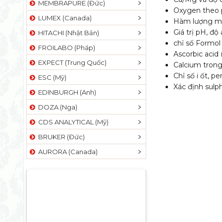
MEMBRAPURE (Đức)
Oxygen theo 
LUMEX (Canada)
Hàm lượng muố
Giá trị pH, đ
HITACHI (Nhật Bản)
chỉ số Formol
FROILABO (Pháp)
Ascorbic acid 
EXPECT (Trung Quốc)
Calcium trong
Chỉ số i ốt, p
ESC (Mỹ)
Xác định sulp
EDINBURGH (Anh)
DOZA (Nga)
CDS ANALYTICAL (Mỹ)
BRUKER (Đức)
AURORA (Canada)