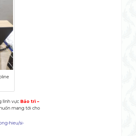
oline
g lĩnh vực
Bảo trì –
muốn mang tới cho
ong-hieu/si-