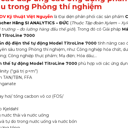
u trong Phòng thí nghiệm
V Kỹ thuật Việt Nguyễn
là Đại diện phân phối các sản phẩm
C
Fischer Hãng SI ANALYTICS – ĐỨC
(
Thuộc Tập đoàn Xylem –
Xyl
ôi trường – đo lường hàng đầu thế giới
). Trong đó có Giải pháp
Má
l TitroLine 7000
n độ điện thế tự động Model TitroLine 7000
tính năng cao 
yên sâu trong Phòng thí nghiệm, như: Công nghiệp hóa chất, 
ng; Công nghiệp thực phẩm; Mạ điện; Hóa dầu;…
n thế tự động Model TitroLine 7000
phù hợp với các ứng dụn
inity (“giá trị p+m”)
n TAN/TBN, FFA
nganate
ay hơi/ tổng cacbon vô cơ (FOS/
o Kjeldahl
g nước thải và nước uống
 và tự do trong nước uống và nước bồn
cứng tổng