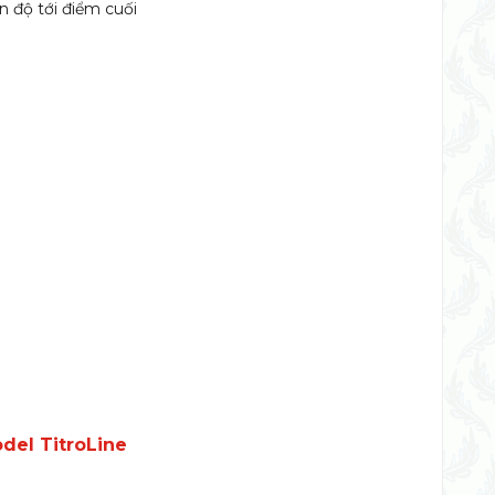
 độ tới điểm cuối
del TitroLine