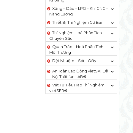
Khoáng
Xăng – Dầu – LPG – Khí CNG –
Năng Lượng…
Thiết Bị Thí Nghiệm Cơ Bản
Thí Nghiệm Hoá Phân Tích
Chuyên Sâu
Quan Trắc – Hoá Phân Tích
Môi Trường
Dệt Nhuộm – Sợi – Giấy
An Toàn Lao Động vietSAFE®
– Nội Thất funiLAB®
Vật Tư Tiêu Hao Thí Nghiệm
vietSER®