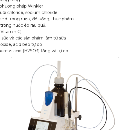
phương pháp Winkler
i chloride, sodium chloride
ộ acid trong rượu, đồ uống, thực phẩm
 trong nước ép rau quả.
(Vitamin C)
 sữa và các sản phẩm làm từ sữa
eroxide, acid béo tự do
hurous acid (H2SO3) tổng và tự do