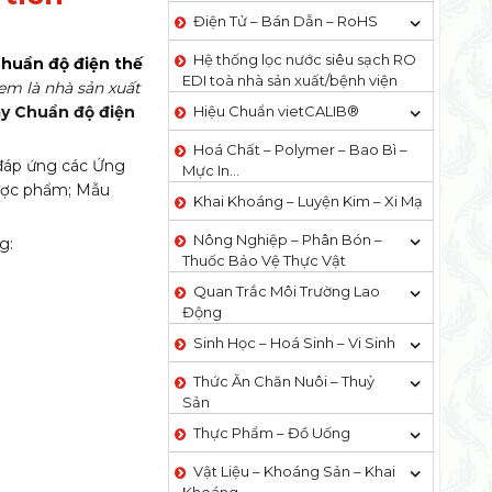
Điện Tử – Bán Dẫn – RoHS
Hệ thống lọc nước siêu sạch RO
huẩn độ điện thế
EDI​​ toà nhà sản xuất/bệnh viện
em là nhà sản xuất
y
Chuẩn độ điện
Hiệu Chuẩn vietCALIB®
Hoá Chất – Polymer – Bao Bì –
đáp ứng các Ứng
Mực In…
dược phẩm; Mẫu
Khai Khoáng – Luyện Kim – Xi Mạ
Nông Nghiệp – Phân Bón –
g:
Thuốc Bảo Vệ Thực Vật
Quan Trắc Môi Trường Lao
Động
Sinh Học – Hoá Sinh – Vi Sinh
Thức Ăn Chăn Nuôi – Thuỷ
Sản
Thực Phẩm – Đồ Uống
Vật Liệu – Khoáng Sản – Khai