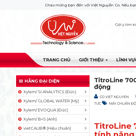
Chào mừng bạn đến với Việt Nguyễn Co. Nếu bạn cần giúp đỡ 
Gợi ý tìm k
TRANG CHỦ
GIỚI THIỆU
LĨNH V
TitroLine 70
HÃNG ĐẠI DIỆN
động
Xylem/ SI ANALYTICS (Đức)
CO VIET NGUYEN
Xylem/ GLOBAL WATER (Mỹ)
TỨC
MÁY CHUẨN ĐỘ
Xylem/ EVOQUA (Đức)
Xylem/ B+S (Anh)
TitroLine
vietCALIB® (Hiệu chuẩn)
tính năng