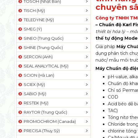
TOSOH (Nhật Bản)
chuyên sâ
TISCH (Mỹ)
Công ty TNHH TMD
TELEDYNE (Mỹ)
– Chuẩn độ Karl 
SMEG (Ý)
thiết bị hóa lý – m
thế tự động Mode
SINEO (Trung Quốc)
Giải pháp
Máy
Chuẩ
SHINE (Trung Quốc)
dụng phân tích chu
SERCON (Anh)
nước/ mẫu môi trườ
SEAL ANALYTICAL (Mỹ)
Máy Chuẩn độ điệ
SCION (Hà Lan)
pH-value, alkal
Chuẩn độ kha
SCIEX (Mỹ)
Chỉ số Perma
SABIO (Mỹ)
COD
RESTEK (Mỹ)
Acid béo dễ b
TAC)
RAYTOR (Trung Quốc)
Tổng nitơ the
PROMOCHROM (Canada)
Chloride tron
PRECISA (Thuỵ Sỹ)
chlorine tổng
Ca/Mg và độ 