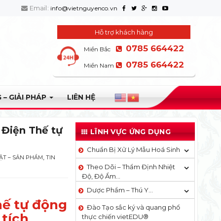
Email:
info@vietnguyenco.vn
Hỗ trợ khách hàng
0785 664422
Miền Bắc
0785 664422
Miền Nam
 – GIẢI PHÁP
LIÊN HỆ
 Điện Thế tự
LĨNH VỰC ỨNG DỤNG
Chuẩn Bị Xử Lý Mẫu Hoá Sinh
,
ẬT – SẢN PHẨM
TIN
Theo Dõi – Thẩm Định Nhiệt
Độ, Độ Ẩm…
Dược Phẩm – Thú Y…
hế tự động
Đào Tạo sắc ký và quang phổ
tích
thực chiến vietEDU®