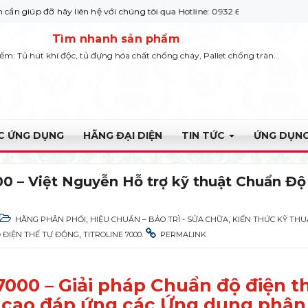
hãy liên hệ với chúng tôi qua Hotline: 0932 664422
Tìm nhanh sản phẩm
iếm: Tủ hút khí độc, tủ đựng hóa chất chống cháy, Pallet chống tràn...
ỰC ỨNG DỤNG
HÃNG ĐẠI DIỆN
TIN TỨC
ỨNG DỤNG
00 – Việt Nguyễn Hỗ trợ kỹ thuật Chuẩn Độ
,
,
HÃNG PHÂN PHỐI
HIỆU CHUẨN – BẢO TRÌ - SỬA CHỮA
KIẾN THỨC KỸ THU
,
.
 ĐIỆN THẾ TỰ ĐỘNG
TITROLINE 7000
PERMALINK
 7000 – Giải pháp Chuẩn độ điện t
 cao đáp ứng các Ứng dụng phân 