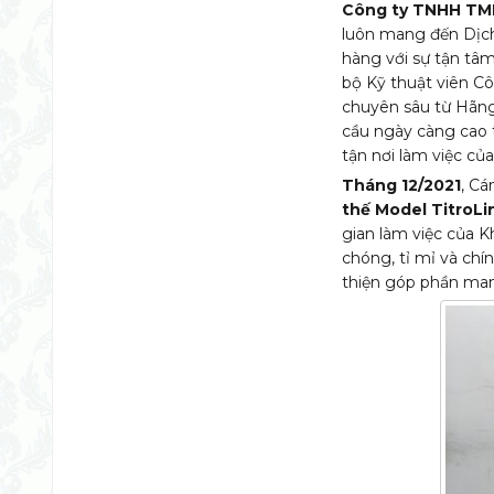
Công ty TNHH TMD
luôn mang đến Dịch
hàng với sự tận tâm
bộ Kỹ thuật viên C
chuyên sâu từ Hãng
cầu ngày càng cao t
tận nơi làm việc củ
Tháng 12/2021
, Cá
thế Model TitroL
gian làm việc của K
chóng, tỉ mỉ và chí
thiện góp phần man