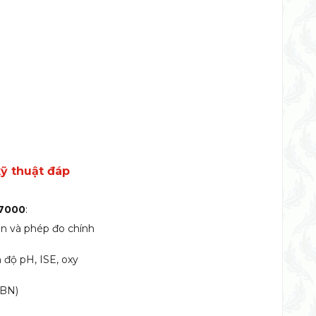
ỹ thuật đáp
 7000
:
ẩn và phép đo chính
 độ pH, ISE, oxy
TBN)