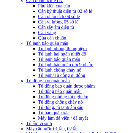
Cân phân tích PTN
Phụ kiện của cân
Cân kỹ thuật điện tử 02 số lẻ
Cân phân tích 04 số lẻ
Cân vi lượng 05 số lẻ
Cân sấy ẩm điện tử
Cân vàng
Qủa cân chuẩn
Tủ lạnh bảo quản mẫu
Tủ lạnh phòng thí nghiệm
Tủ lạnh hai ngăn nhiệt độ
Tủ lạnh bảo quản máu
Tủ lạnh bảo quản dược phẩm
Tủ lạnh chống cháy nổ
Tủ lạnh/Tủ đông di động
Tủ đông bảo quản mẫu
Tủ đông bảo quản dược phẩm
Tủ đông bảo quản máu
Tủ đông phòng thí nghiệm
Tủ đông chống cháy nổ
Tủ đông, tủ lạnh âm sâu
Tủ bảo quản xác
Máy làm đá viên / đá tuyết
Tủ ấm vi sinh
Máy cất nước 01 lần, 02 lần