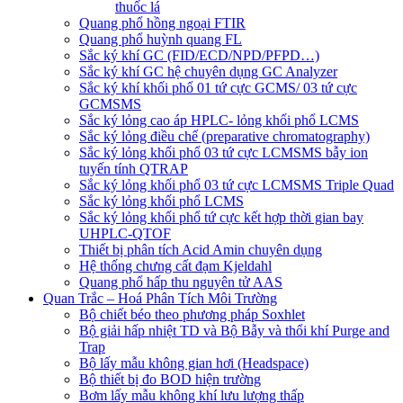
thuốc lá
Quang phổ hồng ngoại FTIR
Quang phổ huỳnh quang FL
Sắc ký khí GC (FID/ECD/NPD/PFPD…)
Sắc ký khí GC hệ chuyên dụng GC Analyzer
Sắc ký khí khối phổ 01 tứ cực GCMS/ 03 tứ cực
GCMSMS
Sắc ký lỏng cao áp HPLC- lỏng khối phổ LCMS
Sắc ký lỏng điều chế (preparative chromatography)
Sắc ký lỏng khối phổ 03 tứ cực LCMSMS bẫy ion
tuyến tính QTRAP
Sắc ký lỏng khối phổ 03 tứ cực LCMSMS Triple Quad
Sắc ký lỏng khối phổ LCMS
Sắc ký lỏng khối phổ tứ cực kết hợp thời gian bay
UHPLC-QTOF
Thiết bị phân tích Acid Amin chuyên dụng
Hệ thống chưng cất đạm Kjeldahl
Quang phổ hấp thu nguyên tử AAS
Quan Trắc – Hoá Phân Tích Môi Trường
Bộ chiết béo theo phương pháp Soxhlet
Bộ giải hấp nhiệt TD và Bộ Bẫy và thổi khí Purge and
Trap
Bộ lấy mẫu không gian hơi (Headspace)
Bộ thiết bị đo BOD hiện trường
Bơm lấy mẫu không khí lưu lượng thấp