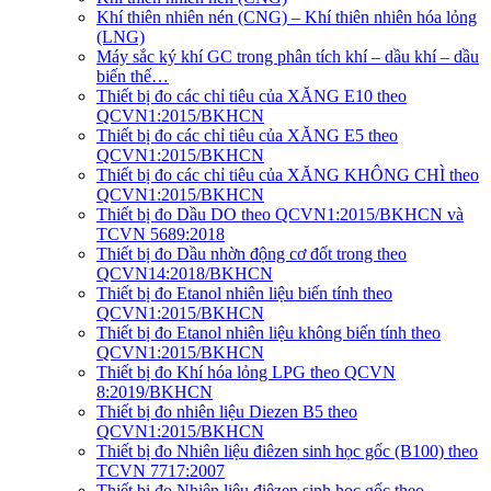
Khí thiên nhiên nén (CNG) – Khí thiên nhiên hóa lỏng
(LNG)
Máy sắc ký khí GC trong phân tích khí – dầu khí – dầu
biến thế…
Thiết bị đo các chỉ tiêu của XĂNG E10 theo
QCVN1:2015/BKHCN
Thiết bị đo các chỉ tiêu của XĂNG E5 theo
QCVN1:2015/BKHCN
Thiết bị đo các chỉ tiêu của XĂNG KHÔNG CHÌ theo
QCVN1:2015/BKHCN
Thiết bị đo Dầu DO theo QCVN1:2015/BKHCN và
TCVN 5689:2018
Thiết bị đo Dầu nhờn động cơ đốt trong theo
QCVN14:2018/BKHCN
Thiết bị đo Etanol nhiên liệu biến tính theo
QCVN1:2015/BKHCN
Thiết bị đo Etanol nhiên liệu không biến tính theo
QCVN1:2015/BKHCN
Thiết bị đo Khí hóa lỏng LPG theo QCVN
8:2019/BKHCN
Thiết bị đo nhiên liệu Diezen B5 theo
QCVN1:2015/BKHCN
Thiết bị đo Nhiên liệu điêzen sinh học gốc (B100) theo
TCVN 7717:2007
Thiết bị đo Nhiên liệu điêzen sinh học gốc theo