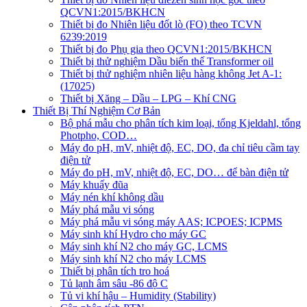
QCVN1:2015/BKHCN
Thiết bị đo Nhiên liệu đốt lò (FO) theo TCVN
6239:2019
Thiết bị đo Phụ gia theo QCVN1:2015/BKHCN
Thiết bị thử nghiệm Dầu biến thế Transformer oil
Thiết bị thử nghiệm nhiên liệu hàng không Jet A-1:
(17025)
Thiết bị Xăng – Dầu – LPG – Khí CNG
Thiết Bị Thí Nghiệm Cơ Bản
Bộ phá mẫu cho phân tích kim loại, tổng Kjeldahl, tổng
Photpho, COD…
Máy đo pH, mV, nhiệt độ, EC, DO, đa chỉ tiêu cầm tay
điện tử
Máy đo pH, mV, nhiệt độ, EC, DO… để bàn điện tử
Máy khuấy đũa
Máy nén khí không dầu
Máy phá mẫu vi sóng
Máy phá mẫu vi sóng máy AAS; ICPOES; ICPMS
Máy sinh khí Hydro cho máy GC
Máy sinh khí N2 cho máy GC, LCMS
Máy sinh khí N2 cho máy LCMS
Thiết bị phân tích tro hoá
Tủ lạnh âm sâu -86 độ C
Tủ vi khí hậu – Humidity (Stability)