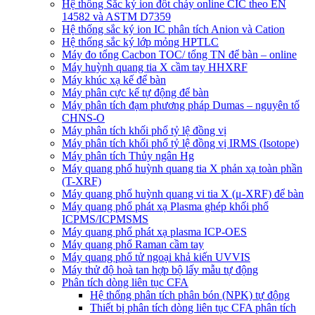
Hệ thống Sắc ký ion đốt cháy online CIC theo EN
14582 và ASTM D7359
Hệ thống sắc ký ion IC phân tích Anion và Cation
Hệ thống sắc ký lớp mỏng HPTLC
Máy đo tổng Cacbon TOC/ tổng TN để bàn – online
Máy huỳnh quang tia X cầm tay HHXRF
Máy khúc xạ kế để bàn
Máy phân cực kế tự động để bàn
Máy phân tích đạm phương pháp Dumas – nguyên tố
CHNS-O
Máy phân tích khối phổ tỷ lệ đồng vị
Máy phân tích khối phổ tỷ lệ đồng vị IRMS (Isotope)
Máy phân tích Thủy ngân Hg
Máy quang phổ huỳnh quang tia X phản xạ toàn phần
(T-XRF)
Máy quang phổ huỳnh quang vi tia X (μ-XRF) để bàn
Máy quang phổ phát xạ Plasma ghép khối phổ
ICPMS/ICPMSMS
Máy quang phổ phát xạ plasma ICP-OES
Máy quang phổ Raman cầm tay
Máy quang phổ tử ngoại khả kiến UVVIS
Máy thử độ hoà tan hợp bộ lấy mẫu tự động
Phân tích dòng liên tục CFA
Hệ thống phân tích phân bón (NPK) tự động
Thiết bị phân tích dòng liên tục CFA phân tích