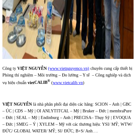
Công ty
VIỆT NGUYỄN
(www.vietnguyenco.vn)
chuyên cung cấp thiết bị
Phòng thí nghiệm – Môi trường – Đo lường – Y tế – Công nghiệp và dịch
®
vụ hiệu chuẩn
viet
CALIB
(
www.vietcalib.vn
)
VIỆT NGUYỄN
là nhà phân phối đại diện các hãng: SCION – Anh | GBC
– ÚC | CDS – Mỹ | OI ANLYTITCAL – Mỹ | Bruker – Đức | membraPure
– Đức | SEAL – Mỹ | Endinburg – Anh | PRECISA– Thụy Sỹ | EVOQUA
– Đức | SMEG – Ý | XYLEM – Mỹ với các thương hiệu: YSI/ MỸ; WTW/
ĐỨC/ GLOBAL WATER/ MỸ; SI/ ĐỨC; B+S/ Anh….