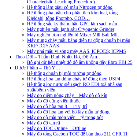
Characteristic Leaching Procedure)
Hệ thống làm giàu cô mẫu Nitrogen tự động
Hệ thống phá mẫu cho phân tích kim loại, tổng
Kjeldahl, tổng Photpho, COD…
Hệ thống sắc ký thẩm thấu GPC làm sạch mẫu
Máy nghiền mẫu lạnh sâu Cryogenic Grinder
Máy nghiền trộn nghiền bi Mixer Mill Ball Mill
Máy nung chảy mẫu bằng điện tự động chuẩn bị mẫu
XRF/ ICP/ AAS
Máy phá mẫu vi sóng máy AAS, ICPOES; ICPMS
Theo Dõi – Thẩm Định Nhiệt Độ, Độ Ẩm…
Bộ ghi dữ liệu nhiệt độ độ ẩm không dây Ebro EBI 25
Dược Phẩm – Thú Y…
Hệ thống chuẩn bị môi trường tự động
Hệ thống hòa tan dòng chảy tự động theo USP4
Hệ thống lọc nước siêu sạch RO EDI​​ toà nhà sản
xuất/bệnh viện
Máy đo điểm nóng chảy – Máy đô độ kín
Máy đo độ cứng viên thuốc
Máy đo độ hòa tan 8 – 14 vị trí
Máy đo độ hòa tan với bộ lấy mẫu tự động
Máy đo độ mài mòn viên – tỷ trọng bột
Máy đo độ tan rã
Máy đo TOC Online – Offline
Máy đo tổng Cacbon TOC để bàn theo 211 CFR 11