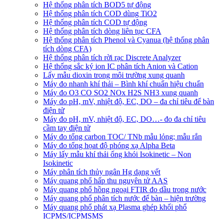
Hệ thống phân tích BOD5 tự động
Hệ thống phân tích COD dùng TiO2
Hệ thống phân tích COD tự động
Hệ thống phân tích dòng liên tục CFA
Hệ thống phân tích Phenol và Cyanua (hệ thống phân
tích dòng CFA)
Hệ thống phân tích rời rạc Discrete Analyzer
Hệ thống sắc ký ion IC phân tích Anion và Cation
Lấy mẫu dioxin trong môi trường xung quanh
Máy đo nhanh khí thải – Bình khí chuẩn hiệu chuẩn
Máy đo O3 CO SO2 NOx H2S NH3 xung quanh
Máy đo pH, mV, nhiệt độ, EC, DO – đa chỉ tiêu để bàn
điện tử
Máy đo pH, mV, nhiệt độ, EC, DO…- đo đa chỉ tiêu
cầm tay điện tử
Máy đo tổng carbon TOC/ TNb mẫu lỏng; mẫu rắn
Máy đo tổng họat độ phóng xạ Alpha Beta
Máy lấy mẫu khí thải ống khói Isokinetic – Non
Isokinetic
Máy phân tích thủy ngân Hg dạng vết
Máy quang phổ hấp thu nguyên tử AAS
Máy quang phổ hồng ngoại FTIR đo dầu trong nước
Máy quang phổ phân tích nước để bàn – hiện trường
Máy quang phổ phát xạ Plasma ghép khối phổ
ICPMS/ICPMSMS