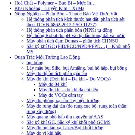
Hoá Chất – Polymer – Bao Bì – Mực In…
Khai Khoáng – Luyện Kim – Xi Mạ
Nông Nghiệp – Phân Bón – Thuốc Bảo Vệ Thực Vật
Hệ thông phân tích kích thước hạt đất, phân tích sét
theo TCVN 6862-2012 (ISO 11277)
Hệ thống phân tích phân bón (NPK) tự động
Hệ thống Robot đo pH và độ dẫn trong đất và nước
Máy phân tích đạm Dumas – phân tích CHNSO
Sắc ký khí GC (FID/ECD/NPD/PFPD…) – Khối phổ
MS
Quan Trắc Môi Trường Lao Động
bụi bông
Lấy mẫu bụi Silic, bụi Amiăng, bụi hô hấp, bụi bông
Máy đo độ ồn tích phân giải tần
Máy đo khí (Đơn khí – Đa khí – Đo VOCs)
Máy đo 04 khí
Máy đo khí – dò khí đa chỉ tiêu
Máy đo VOCs cầm tay
Máy đo phóng xạ cầm tay hiện trường
Máy đo rung dải tần (đo rung cục bộ; rung toàn thân;
rung xây dựng)
Máy quang phổ hấp thu nguyên tử AAS
Sắc ký khí GC, Sắc ký khí khối phổ GCMS
Máy đo bụi tán xạ Lazer/Bụi khối lượng
Máy đo vi khí hậu