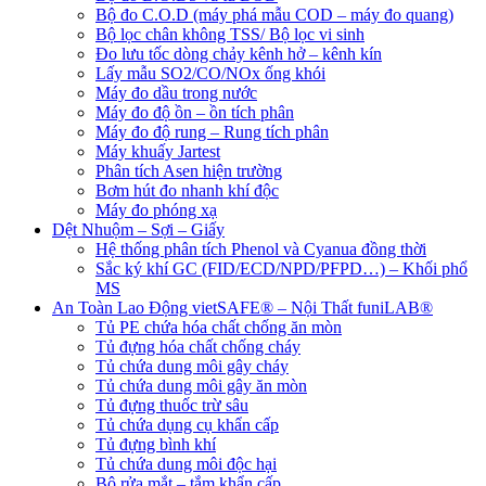
Bộ đo C.O.D (máy phá mẫu COD – máy đo quang)
Bộ lọc chân không TSS/ Bộ lọc vi sinh
Đo lưu tốc dòng chảy kênh hở – kênh kín
Lấy mẫu SO2/CO/NOx ống khói
Máy đo dầu trong nước
Máy đo độ ồn – ồn tích phân
Máy đo độ rung – Rung tích phân
Máy khuấy Jartest
Phân tích Asen hiện trường
Bơm hút đo nhanh khí độc
Máy đo phóng xạ
Dệt Nhuộm – Sợi – Giấy
Hệ thống phân tích Phenol và Cyanua đồng thời
Sắc ký khí GC (FID/ECD/NPD/PFPD…) – Khối phổ
MS
An Toàn Lao Động vietSAFE® – Nội Thất funiLAB®
Tủ PE chứa hóa chất chống ăn mòn
Tủ đựng hóa chất chống cháy
Tủ chứa dung môi gây cháy
Tủ chứa dung môi gây ăn mòn
Tủ đựng thuốc trừ sâu
Tủ chứa dụng cụ khẩn cấp
Tủ đựng bình khí
Tủ chứa dung môi độc hại
Bộ rửa mắt – tắm khẩn cấp