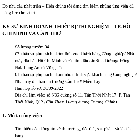
Do nhu cầu phát triển – Hiện chúng tôi đang tìm kiếm những ứng viên đủ
năng lực cho vị trí:
KỸ
SƯ
KINH DOANH THIẾT BỊ THÍ
NGHIỆM
– TP. HỒ
CHÍ MINH VÀ CẦN THƠ
Số lượng tuyển: 04
03 nhân sự phụ trách nhóm lĩnh vực khách hàng Công nghiệp/ Nhà
máy địa bàn Hồ Chí Minh và các tỉnh lân cậnBình Dương/ Đồng
Nai/ Long An và Vũng Tàu
01 nhân sự phụ trách nhóm nhóm lĩnh vực khách hàng Công nghiệp/
Nhà máy địa bàn thị trường Cần Thơ/ Miền Tây
Hạn nộp hồ sơ: 30/09/2022
Địa chỉ làm việc: số N36 đường số 11, Tân Thới Nhất 17; P. Tân
Thới Nhất, Q12
(Cầu Tham Luơng đường Trường Chinh)
1. Mô tả công việc:
Tìm hiểu các thông tin về thị trường, đối thủ, sản phẩm và khách
hàng