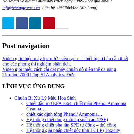
Hồ sơ gửi về địa chỉ dưới đây trước ngày 30
/09
/202
2 qua email:
info@vietnguyenco.vn
Liên hệ: 0932664422 (Mr Long)
Post navigation
Video giới thiệu máy lọc nước siêu sạch – Thiết bị cơ bản cần thiết
cho các phòng thí nghiệm phân tích.
Video giới thiệu cách cài đặt máy chuẩn độ điện thế đa năng
Titroline 7000 hãng SI Analytics- Đức
LĨNH VỰC ỨNG DỤNG
Chuẩn Bị Xử Lý Mẫu Hoá Sinh
Chiết dầu mỡ EPA1664_chiết mẫu Phenol Ammonia
Cyanua…
chiết xác định tổng Phenol/ Ammonia…
Hệ thống chiết dung môi áp suất cao (PSE)
Hệ thống chiết pha rắn SPE tự động – thủ công
Hệ thống giải pháp chiết độc tính TCLP (Toxicity