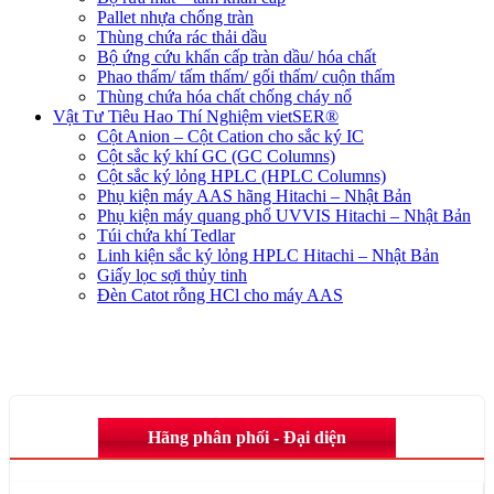
Pallet nhựa chống tràn
Thùng chứa rác thải dầu
Bộ ứng cứu khẩn cấp tràn dầu/ hóa chất
Phao thấm/ tấm thấm/ gối thấm/ cuộn thấm
Thùng chứa hóa chất chống cháy nổ
Vật Tư Tiêu Hao Thí Nghiệm vietSER®
Cột Anion – Cột Cation cho sắc ký IC
Cột sắc ký khí GC (GC Columns)
Cột sắc ký lỏng HPLC (HPLC Columns)
Phụ kiện máy AAS hãng Hitachi – Nhật Bản
Phụ kiện máy quang phổ UVVIS Hitachi – Nhật Bản
Túi chứa khí Tedlar
Linh kiện sắc ký lỏng HPLC Hitachi – Nhật Bản
Giấy lọc sợi thủy tinh
Đèn Catot rỗng HCl cho máy AAS
Hãng phân phối - Đại diện