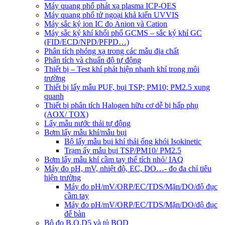
Máy quang phổ phát xạ plasma ICP-OES
Máy quang phổ tử ngoại khả kiến UVVIS
Máy sắc ký ion IC đo Anion và Cation
Máy sắc ký khí khối phổ GCMS – sắc ký khí GC
(FID/ECD/NPD/PFPD…)
Phân tích phóng xạ trong các mẫu địa chất
Phân tích và chuẩn độ tự động
Thiết bị – Test khí phát hiện nhanh khí trong môi
trường
Thiết bị lấy mẫu PUF, bụi TSP; PM10; PM2.5 xung
quanh
Thiết bị phân tích Halogen hữu cơ dễ bị hấp phụ
(AOX/ TOX)
Lấy mẫu nước thải tự động
Bơm lấy mẫu khí/mẫu bụi
Bộ lấy mẫu bụi khí thải ống khói Isokinetic
Trạm ấy mẫu bụi TSP/PM10/ PM2.5
Bơm lấy mẫu khí cầm tay thể tích nhỏ/ IAQ
Máy đo pH, mV, nhiệt độ, EC, DO…- đo đa chỉ tiêu
hiện trường
Máy đo pH/mV/ORP/EC/TDS/Mặn/DO/độ đục
cầm tay
Máy đo pH/mV/ORP/EC/TDS/Mặn/DO/độ đục
để bàn
Bộ đo B.O.D5 và tủ BOD