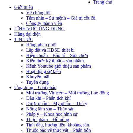
Trang chủ
Giới thiệu
Về chúng tôi
Tầm nhìn – Sứ mệnh – Giá trị cốt lõi
Công ty thành viên
LĨNH VỰC ỨNG DỤNG
Hãng đại diện
TIN TỨC
Hãng phân phối
Lắp đặt và HDSD thiết bị
Hiệu chuẩn – Bảo trì – Sửa chữa
Kiến thức kỹ thuật – sản phẩm
Kênh Youtube giới thiệu sản phẩm
Hoạt động sự kiện
Khuyến mãi
Tuyển dụng
Ứng dụng – Giải pháp
Môi trường Vimcert – Môi trường Lao động
Dầu khí – Phân tích khí
Dược phẩm – Mỹ phẩm – Thú y
Nông lâm sản – Thủy sản
Pháp y – Khoa học hình sự
Thực phẩm – Đồ uống
Tinh dầu, hương liệu, khoáng sản
Thuốc bảo vệ thực vật – Phân bón