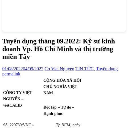
Tuyển dụng tháng 09.2022: Kỹ sư kinh
doanh Vp. Hồ Chí Minh và thị trường
miền Tây
01/08/2022
04/09/2022
Co Viet Nguyen
TIN TỨC
,
Tuyển dụng
permalink
CỘNG HÒA XÃ HỘI
CHỦ NGHĨA VIỆT
CÔNG
TY VIỆT
NAM
NGUYỄN –
vietCALIB
Độc lập – Tự do –
Hạnh phúc
Số: 220730/VNC –
Tp HCM, ngày