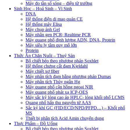
Máy đo tần số sóng – điện từ trường
Sinh Học – Hoá Sinh – Vi Sinh
DNA
Hệ thống điện di mao quản CE
Hệ thống máy Elisa
Máy chụp ảnh Gel
Máy nhân gen PCR; Realtime PCR
Máy quang phổ định lượng ADN, DNA, Protein
Máy siêu ly tâm quy mô lớn
Protein
Thức Ăn Chăn Nuôi – Thuỷ Sản
Bộ chiết béo theo phương pháp Soxhlet
Hệ thống chưng cất đạm Kjeldahl
Máy chiết xơ fiber
Máy phân tích đạm bằng phương pháp Dumas
Máy phân tích Thủy ngân Hg
Máy quang phổ cận hồng ngoại NIR
Máy quang phổ phát xạ ICP-OES
Máy sắc ký lỏng cao áp HPLC- lỏng khối phổ LCMS
Quang phổ hấp thu nguyên tử AAS
Sắc ký khí GC (FID/ECD/NPD/PFPD…) – Khối phổ
MS
Thiết bị phân tích Acid Amin chuyên dụng
Thực Phẩm – Đồ Uống
Bộ chiết béo theo phương pháp Soxhlet