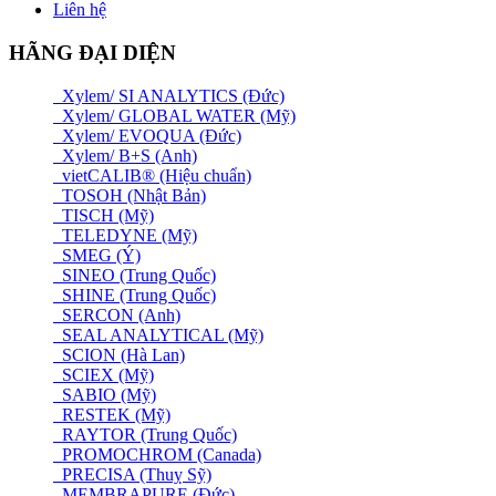
Liên hệ
HÃNG ĐẠI DIỆN
Xylem/ SI ANALYTICS (Đức)
Xylem/ GLOBAL WATER (Mỹ)
Xylem/ EVOQUA (Đức)
Xylem/ B+S (Anh)
vietCALIB® (Hiệu chuẩn)
TOSOH (Nhật Bản)
TISCH (Mỹ)
TELEDYNE (Mỹ)
SMEG (Ý)
SINEO (Trung Quốc)
SHINE (Trung Quốc)
SERCON (Anh)
SEAL ANALYTICAL (Mỹ)
SCION (Hà Lan)
SCIEX (Mỹ)
SABIO (Mỹ)
RESTEK (Mỹ)
RAYTOR (Trung Quốc)
PROMOCHROM (Canada)
PRECISA (Thuỵ Sỹ)
MEMBRAPURE (Đức)