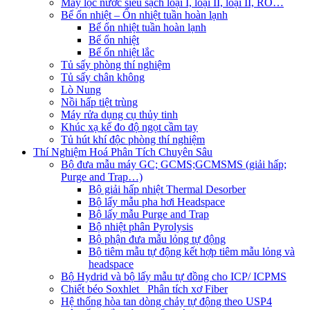
Máy lọc nước siêu sạch loại I, loại II, loại II, RO…
Bể ổn nhiệt – Ổn nhiệt tuần hoàn lạnh
Bể ổn nhiệt tuần hoàn lạnh
Bể ổn nhiệt
Bể ổn nhiệt lắc
Tủ sấy phòng thí nghiệm
Tủ sấy chân không
Lò Nung
Nồi hấp tiệt trùng
Máy rửa dụng cụ thủy tinh
Khúc xạ kế đo độ ngọt cầm tay
Tủ hút khí độc phòng thí nghiệm
Thí Nghiệm Hoá Phân Tích Chuyên Sâu
Bộ đưa mẫu máy GC; GCMS;GCMSMS (giải hấp;
Purge and Trap…)
Bộ giải hấp nhiệt Thermal Desorber
Bộ lấy mẫu pha hơi Headspace
Bộ lấy mẫu Purge and Trap
Bộ nhiệt phân Pyrolysis
Bộ phận đưa mẫu lỏng tự động
Bộ tiêm mẫu tự động kết hợp tiêm mẫu lỏng và
headspace
Bộ Hydrid và bộ lấy mẫu tự đồng cho ICP/ ICPMS
Chiết béo Soxhlet_ Phân tích xơ Fiber
Hệ thống hòa tan dòng chảy tự động theo USP4