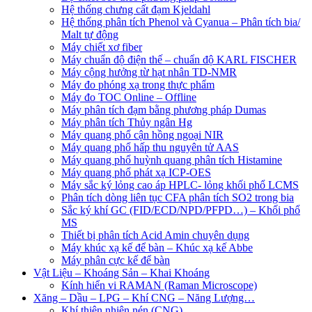
Hệ thống chưng cất đạm Kjeldahl
Hệ thống phân tích Phenol và Cyanua – Phân tích bia/
Malt tự động
Máy chiết xơ fiber
Máy chuẩn độ điện thế – chuẩn độ KARL FISCHER
Máy cộng hưởng từ hạt nhân TD-NMR
Máy đo phóng xạ trong thực phẩm
Máy đo TOC Online – Offline
Máy phân tích đạm bằng phương pháp Dumas
Máy phân tích Thủy ngân Hg
Máy quang phổ cận hồng ngoại NIR
Máy quang phổ hấp thu nguyên tử AAS
Máy quang phổ huỳnh quang phân tích Histamine
Máy quang phổ phát xạ ICP-OES
Máy sắc ký lỏng cao áp HPLC- lỏng khối phổ LCMS
Phân tích dòng liên tục CFA phân tích SO2 trong bia
Sắc ký khí GC (FID/ECD/NPD/PFPD…) – Khối phổ
MS
Thiết bị phân tích Acid Amin chuyên dụng
Máy khúc xạ kế để bàn – Khúc xạ kế Abbe
Máy phân cực kế để bàn
Vật Liệu – Khoáng Sản – Khai Khoáng
Kính hiển vi RAMAN (Raman Microscope)
Xăng – Dầu – LPG – Khí CNG – Năng Lượng…
Khí thiên nhiên nén (CNG)