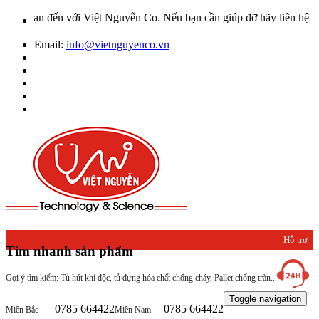
với Việt Nguyễn Co. Nếu bạn cần giúp đỡ hãy liên hệ với chúng tôi 
Email:
info@vietnguyenco.vn
Hỗ trợ
Tìm nhanh sản phẩm
khách
Gợi ý tìm kiếm: Tủ hút khí độc, tủ đựng hóa chất chống cháy, Pallet chống tràn...
hàng
Toggle navigation
0785 664422
0785 664422
Miền Bắc
Miền Nam