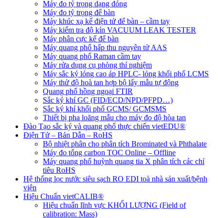
Máy đo tỷ trọng dạng đóng
Máy đo tỷ trọng để bàn
Máy khúc xạ kế điện tử để bàn – cầm tay
Máy kiểm tra độ kín VACUUM LEAK TESTER
Máy phân cực kế để bàn
Máy quang phổ hấp thu nguyên tử AAS
Máy quang phổ Raman cầm tay
Máy rửa dụng cụ phòng thí nghiệm
Máy sắc ký lỏng cao áp HPLC- lỏng khối phổ LCMS
Máy thử độ hoà tan hợp bộ lấy mẫu tự động
Quang phổ hồng ngoại FTIR
Sắc ký khí GC (FID/ECD/NPD/PFPD…)
Sắc ký khí khối phổ GCMS/ GCMSMS
Thiết bị pha loãng mẫu cho máy đo độ hòa tan
Đào Tạo sắc ký và quang phổ thực chiến vietEDU®
Điện Tử – Bán Dẫn – RoHS
Bộ nhiệt phân cho phân tích Brominated và Phthalate
Máy đo tổng carbon TOC Online – Offline
Máy quang phổ huỳnh quang tia X phân tích các chỉ
tiêu RoHS
Hệ thống lọc nước siêu sạch RO EDI​​ toà nhà sản xuất/bệnh
viện
Hiệu Chuẩn vietCALIB®
Hiệu chuẩn lĩnh vực KHỐI LƯỢNG (Field of
calibration: Mass)