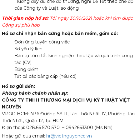
Hưởng đầy đủ chế độ thưởng, nghỉ Lễ Tết theo chế độ
của Công ty và Luật lao động
Thời gian nộp hồ sơ:
Tới ngày 30/10/2021 hoặc khi tìm được
Cộng sự phù hợp.
Hồ sơ chỉ nhận bản cứng hoặc bản mềm, gồm có:
Đơn ứng tuyển công việc;
Sơ yếu lý lịch
Bản tự tóm tắt kinh nghiệm học tập và quá trình công
tác (CV)
Bảng điểm
Tất cả các bằng cấp (nếu có)
Hồ sơ gửi đến:
Phòng hành chánh nhân sự:
CÔNG TY TNHH THƯƠNG MẠI DỊCH VỤ KỸ THUẬT VIỆT
NGUYỄN
VPGD HCM: N36 Đường Số 11, Tân Thới Nhất 17, Phường Tân
Thới Nhất, Quận 12, Tp. HCM
Điện thoại: 028.66 570 570 – 0942663300 (Ms Nhi)
Hoặc gửi qua email:
hr@vietnguyenco.vn