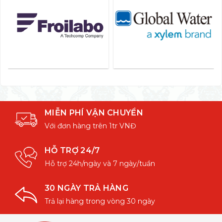
MIỄN PHÍ VẬN CHUYỂN
Với đơn hàng trên 1tr VNĐ
HỖ TRỢ 24/7
Hỗ trợ 24h/ngày và 7 ngày/tuần
30 NGÀY TRẢ HÀNG
Trả lại hàng trong vòng 30 ngày