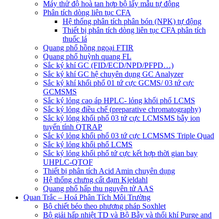
Máy thử độ hoà tan hợp bộ lấy mẫu tự động
Phân tích dòng liên tục CFA
Hệ thống phân tích phân bón (NPK) tự động
Thiết bị phân tích dòng liên tục CFA phân tích
thuốc lá
Quang phổ hồng ngoại FTIR
Quang phổ huỳnh quang FL
Sắc ký khí GC (FID/ECD/NPD/PFPD…)
Sắc ký khí GC hệ chuyên dụng GC Analyzer
Sắc ký khí khối phổ 01 tứ cực GCMS/ 03 tứ cực
GCMSMS
Sắc ký lỏng cao áp HPLC- lỏng khối phổ LCMS
Sắc ký lỏng điều chế (preparative chromatography)
Sắc ký lỏng khối phổ 03 tứ cực LCMSMS bẫy ion
tuyến tính QTRAP
Sắc ký lỏng khối phổ 03 tứ cực LCMSMS Triple Quad
Sắc ký lỏng khối phổ LCMS
Sắc ký lỏng khối phổ tứ cực kết hợp thời gian bay
UHPLC-QTOF
Thiết bị phân tích Acid Amin chuyên dụng
Hệ thống chưng cất đạm Kjeldahl
Quang phổ hấp thu nguyên tử AAS
Quan Trắc – Hoá Phân Tích Môi Trường
Bộ chiết béo theo phương pháp Soxhlet
Bộ giải hấp nhiệt TD và Bộ Bẫy và thổi khí Purge and