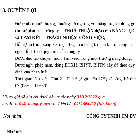
3. QUYỀN
LỢI:
Được nhận mức lương, thưởng tương ứng với năng lực, và đóng góp
cho sự phát triển công ty –
THOẢ THUẬN dựa trên NĂNG LỰC
và CAM KẾT – TRÁCH NHIỆM CÔNG VIỆC;
Hỗ trợ ăn trưa, xăng xe, điện thoại; có công tác phí khi đi công tác
ngoại tỉnh theo quy định của công ty;
Được đào tạo chuyên môn, làm việc trong môi trường năng động;
Được nghỉ phép năm, đóng BHXH, BHYT, BHTN đầy đủ theo quy
định của pháp luật
Thời gian làm việc: Thứ 2 – Thứ 6 (8 giờ đến 17H) và sáng thứ thứ
07 (08H – 11H30)
Hồ sơ gửi về địa chỉ dưới đây trước ngày
31/
1
2/202
2
qua
email:
info@vietnguyenco.vn
Liên hệ:
0932664422 (Mr Long)
Nơi nhận:
CÔNG TY TNHH TM DV 
– Như trên;