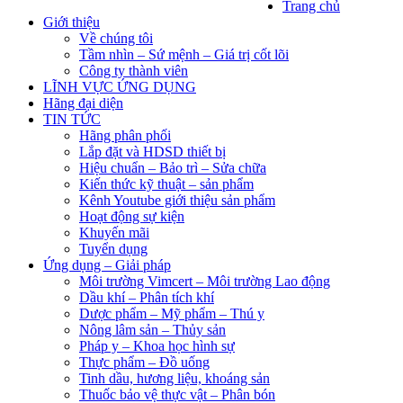
Trang chủ
Giới thiệu
Về chúng tôi
Tầm nhìn – Sứ mệnh – Giá trị cốt lõi
Công ty thành viên
LĨNH VỰC ỨNG DỤNG
Hãng đại diện
TIN TỨC
Hãng phân phối
Lắp đặt và HDSD thiết bị
Hiệu chuẩn – Bảo trì – Sửa chữa
Kiến thức kỹ thuật – sản phẩm
Kênh Youtube giới thiệu sản phẩm
Hoạt động sự kiện
Khuyến mãi
Tuyển dụng
Ứng dụng – Giải pháp
Môi trường Vimcert – Môi trường Lao động
Dầu khí – Phân tích khí
Dược phẩm – Mỹ phẩm – Thú y
Nông lâm sản – Thủy sản
Pháp y – Khoa học hình sự
Thực phẩm – Đồ uống
Tinh dầu, hương liệu, khoáng sản
Thuốc bảo vệ thực vật – Phân bón