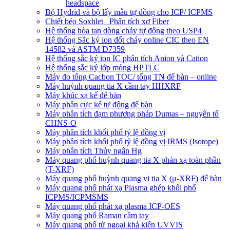
headspace
Bộ Hydrid và bộ lấy mẫu tự đồng cho ICP/ ICPMS
Chiết béo Soxhlet_ Phân tích xơ Fiber
Hệ thống hòa tan dòng chảy tự động theo USP4
Hệ thống Sắc ký ion đốt cháy online CIC theo EN
14582 và ASTM D7359
Hệ thống sắc ký ion IC phân tích Anion và Cation
Hệ thống sắc ký lớp mỏng HPTLC
Máy đo tổng Cacbon TOC/ tổng TN để bàn – online
Máy huỳnh quang tia X cầm tay HHXRF
Máy khúc xạ kế để bàn
Máy phân cực kế tự động để bàn
Máy phân tích đạm phương pháp Dumas – nguyên tố
CHNS-O
Máy phân tích khối phổ tỷ lệ đồng vị
Máy phân tích khối phổ tỷ lệ đồng vị IRMS (Isotope)
Máy phân tích Thủy ngân Hg
Máy quang phổ huỳnh quang tia X phản xạ toàn phần
(T-XRF)
Máy quang phổ huỳnh quang vi tia X (μ-XRF) để bàn
Máy quang phổ phát xạ Plasma ghép khối phổ
ICPMS/ICPMSMS
Máy quang phổ phát xạ plasma ICP-OES
Máy quang phổ Raman cầm tay
Máy quang phổ tử ngoại khả kiến UVVIS