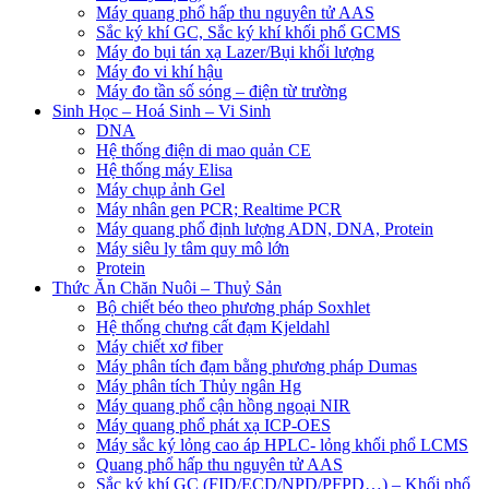
Máy quang phổ hấp thu nguyên tử AAS
Sắc ký khí GC, Sắc ký khí khối phổ GCMS
Máy đo bụi tán xạ Lazer/Bụi khối lượng
Máy đo vi khí hậu
Máy đo tần số sóng – điện từ trường
Sinh Học – Hoá Sinh – Vi Sinh
DNA
Hệ thống điện di mao quản CE
Hệ thống máy Elisa
Máy chụp ảnh Gel
Máy nhân gen PCR; Realtime PCR
Máy quang phổ định lượng ADN, DNA, Protein
Máy siêu ly tâm quy mô lớn
Protein
Thức Ăn Chăn Nuôi – Thuỷ Sản
Bộ chiết béo theo phương pháp Soxhlet
Hệ thống chưng cất đạm Kjeldahl
Máy chiết xơ fiber
Máy phân tích đạm bằng phương pháp Dumas
Máy phân tích Thủy ngân Hg
Máy quang phổ cận hồng ngoại NIR
Máy quang phổ phát xạ ICP-OES
Máy sắc ký lỏng cao áp HPLC- lỏng khối phổ LCMS
Quang phổ hấp thu nguyên tử AAS
Sắc ký khí GC (FID/ECD/NPD/PFPD…) – Khối phổ