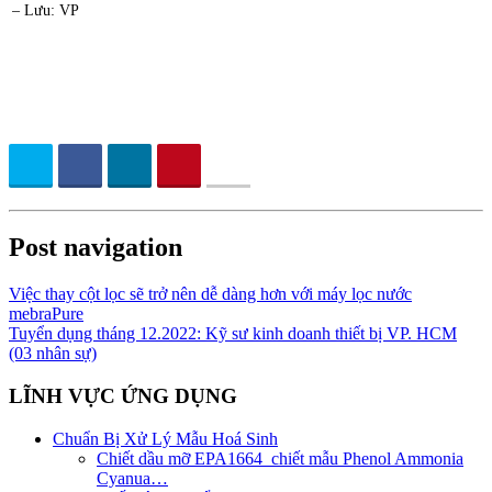
– Lưu: VP
Post navigation
Việc thay cột lọc sẽ trở nên dễ dàng hơn với máy lọc nước
mebraPure
Tuyển dụng tháng 12.2022: Kỹ sư kinh doanh thiết bị VP. HCM
(03 nhân sự)
LĨNH VỰC ỨNG DỤNG
Chuẩn Bị Xử Lý Mẫu Hoá Sinh
Chiết dầu mỡ EPA1664_chiết mẫu Phenol Ammonia
Cyanua…