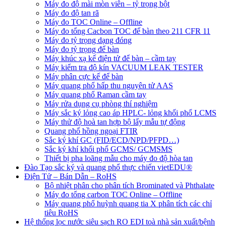
Máy đo độ mài mòn viên – tỷ trọng bột
Máy đo độ tan rã
Máy đo TOC Online – Offline
Máy đo tổng Cacbon TOC để bàn theo 211 CFR 11
Máy đo tỷ trọng dạng đóng
Máy đo tỷ trọng để bàn
Máy khúc xạ kế điện tử để bàn – cầm tay
Máy kiểm tra độ kín VACUUM LEAK TESTER
Máy phân cực kế để bàn
Máy quang phổ hấp thu nguyên tử AAS
Máy quang phổ Raman cầm tay
Máy rửa dụng cụ phòng thí nghiệm
Máy sắc ký lỏng cao áp HPLC- lỏng khối phổ LCMS
Máy thử độ hoà tan hợp bộ lấy mẫu tự động
Quang phổ hồng ngoại FTIR
Sắc ký khí GC (FID/ECD/NPD/PFPD…)
Sắc ký khí khối phổ GCMS/ GCMSMS
Thiết bị pha loãng mẫu cho máy đo độ hòa tan
Đào Tạo sắc ký và quang phổ thực chiến vietEDU®
Điện Tử – Bán Dẫn – RoHS
Bộ nhiệt phân cho phân tích Brominated và Phthalate
Máy đo tổng carbon TOC Online – Offline
Máy quang phổ huỳnh quang tia X phân tích các chỉ
tiêu RoHS
Hệ thống lọc nước siêu sạch RO EDI​​ toà nhà sản xuất/bệnh