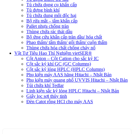
Tủ chứa dụng cụ khẩn cấp
Tủ đựng bình khí
Tủ chứa dung môi độc hại
Bộ rửa mắt – tắm khẩn cấp
Pallet nhựa chống tràn
Thùng chứa rác thải dầu
Bộ ứng cứu khẩn cấp tràn dầu/ hóa chất
Phao thấm/ tấm thấm/ gối thấm/ cuộn thấm
Thùng chứa hóa chất chống cháy nổ
Vật Tư Tiêu Hao Thí Nghiệm vietSER®
Cột Anion – Cột Cation cho sắc ký IC
Cột sắc ký khí GC (GC Columns)
Cột sắc ký lỏng HPLC (HPLC Columns)
Phụ kiện máy AAS hãng Hitachi – Nhật Bản
Phụ kiện máy quang phổ UVVIS Hitachi – Nhật Bản
Túi chứa khí Tedlar
Linh kiện sắc ký lỏng HPLC Hitachi – Nhật Bản
Giấy lọc sợi thủy tinh
Đèn Catot rỗng HCl cho máy AAS