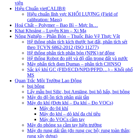
viện
Hiệu Chuẩn vietCALIB®
Hiệu chuẩn lĩnh vực KHỐI LƯỢNG (Field of
calibration: Mass)
Hoá Chất – Polymer – Bao Bì – Mực In…
Khai Khoáng – Luyện Kim – Xi Mạ
Nông Nghiệp – Phân Bón – Thuốc Bảo Vệ Thực Vật
Hệ thông phân tích kích thước hạt đất, phân tích sét
theo TCVN 6862-2012 (ISO 11277)
Hệ thống phân tích phân bón (NPK) tự động
Hệ thống Robot đo pH và độ dẫn trong đất và nước
Máy phân tích đạm Dumas – phân tích CHNSO
Sắc ký khí GC (FID/ECD/NPD/PFPD…) – Khối phổ
MS
Quan Trắc Môi Trường Lao Động
bụi bông
Lấy mẫu bụi Silic, bụi Amiăng, bụi hô hấp, bụi bông
Máy đo độ ồn tích phân giải tần
Máy đo khí (Đơn khí – Đa khí – Đo VOCs)
Máy đo 04 khí
Máy đo khí – dò khí đa chỉ tiêu
Máy đo VOCs cầm tay
Máy đo phóng xạ cầm tay hiện trường
Máy đo rung dải tần (đo rung cục bộ; rung toàn thân;
rung xây dựng)