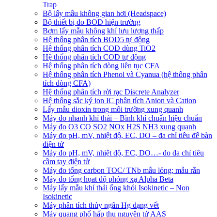
Trap
Bộ lấy mẫu không gian hơi (Headspace)
Bộ thiết bị đo BOD hiện trường
Bơm lấy mẫu không khí lưu lượng thấp
Hệ thống phân tích BOD5 tự động
Hệ thống phân tích COD dùng TiO2
Hệ thống phân tích COD tự động
Hệ thống phân tích dòng liên tục CFA
Hệ thống phân tích Phenol và Cyanua (hệ thống phân
tích dòng CFA)
Hệ thống phân tích rời rạc Discrete Analyzer
Hệ thống sắc ký ion IC phân tích Anion và Cation
Lấy mẫu dioxin trong môi trường xung quanh
Máy đo nhanh khí thải – Bình khí chuẩn hiệu chuẩn
Máy đo O3 CO SO2 NOx H2S NH3 xung quanh
Máy đo pH, mV, nhiệt độ, EC, DO – đa chỉ tiêu để bàn
điện tử
Máy đo pH, mV, nhiệt độ, EC, DO…- đo đa chỉ tiêu
cầm tay điện tử
Máy đo tổng carbon TOC/ TNb mẫu lỏng; mẫu rắn
Máy đo tổng họat độ phóng xạ Alpha Beta
Máy lấy mẫu khí thải ống khói Isokinetic – Non
Isokinetic
Máy phân tích thủy ngân Hg dạng vết
Máy quang phổ hấp thu nguyên tử AAS