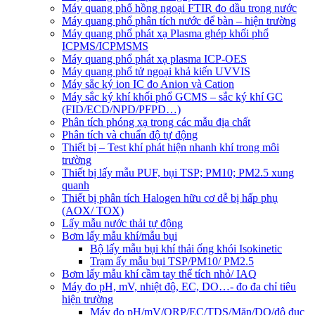
Máy quang phổ hồng ngoại FTIR đo dầu trong nước
Máy quang phổ phân tích nước để bàn – hiện trường
Máy quang phổ phát xạ Plasma ghép khối phổ
ICPMS/ICPMSMS
Máy quang phổ phát xạ plasma ICP-OES
Máy quang phổ tử ngoại khả kiến UVVIS
Máy sắc ký ion IC đo Anion và Cation
Máy sắc ký khí khối phổ GCMS – sắc ký khí GC
(FID/ECD/NPD/PFPD…)
Phân tích phóng xạ trong các mẫu địa chất
Phân tích và chuẩn độ tự động
Thiết bị – Test khí phát hiện nhanh khí trong môi
trường
Thiết bị lấy mẫu PUF, bụi TSP; PM10; PM2.5 xung
quanh
Thiết bị phân tích Halogen hữu cơ dễ bị hấp phụ
(AOX/ TOX)
Lấy mẫu nước thải tự động
Bơm lấy mẫu khí/mẫu bụi
Bộ lấy mẫu bụi khí thải ống khói Isokinetic
Trạm ấy mẫu bụi TSP/PM10/ PM2.5
Bơm lấy mẫu khí cầm tay thể tích nhỏ/ IAQ
Máy đo pH, mV, nhiệt độ, EC, DO…- đo đa chỉ tiêu
hiện trường
Máy đo pH/mV/ORP/EC/TDS/Mặn/DO/độ đục