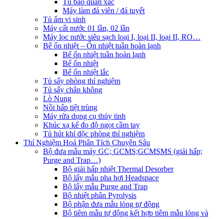
Tủ bảo quản xác
Máy làm đá viên / đá tuyết
Tủ ấm vi sinh
Máy cất nước 01 lần, 02 lần
Máy lọc nước siêu sạch loại I, loại II, loại II, RO…
Bể ổn nhiệt – Ổn nhiệt tuần hoàn lạnh
Bể ổn nhiệt tuần hoàn lạnh
Bể ổn nhiệt
Bể ổn nhiệt lắc
Tủ sấy phòng thí nghiệm
Tủ sấy chân không
Lò Nung
Nồi hấp tiệt trùng
Máy rửa dụng cụ thủy tinh
Khúc xạ kế đo độ ngọt cầm tay
Tủ hút khí độc phòng thí nghiệm
Thí Nghiệm Hoá Phân Tích Chuyên Sâu
Bộ đưa mẫu máy GC; GCMS;GCMSMS (giải hấp;
Purge and Trap…)
Bộ giải hấp nhiệt Thermal Desorber
Bộ lấy mẫu pha hơi Headspace
Bộ lấy mẫu Purge and Trap
Bộ nhiệt phân Pyrolysis
Bộ phận đưa mẫu lỏng tự động
Bộ tiêm mẫu tự động kết hợp tiêm mẫu lỏng và