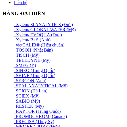
Liên hệ
HÃNG ĐẠI DIỆN
Xylem/ SI ANALYTICS (Đức)
Xylem/ GLOBAL WATER (Mỹ)
Xylem/ EVOQUA (Đức)
Xylem/ B+S (Anh)
vietCALIB® (Hiệu chuẩn)
TOSOH (Nhật Bản)
TISCH (Mỹ)
TELEDYNE (Mỹ)
SMEG (Ý)
SINEO (Trung Quốc)
SHINE (Trung Quốc)
SERCON (Anh)
SEAL ANALYTICAL (Mỹ)
SCION (Hà Lan)
SCIEX (Mỹ)
SABIO (Mỹ)
RESTEK (Mỹ)
RAYTOR (Trung Quốc)
PROMOCHROM (Canada)
PRECISA (Thuỵ Sỹ)
MEMBRAPURE (Đức)