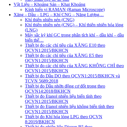
Vật Liệu – Khoáng Sản – Khai Khoáng
Kính hiển vi RAMAN (Raman Microscope)
Xăng – Dầu – LPG – Khí CNG – Năng Lượng…
Khí thiên nhiên nén (CNG)
Khí thiên nhiên nén (CNG) – Khí thiên nhiên hóa lỏng
(LNG)
Máy sắc ký khí GC trong phân tích khí – dầu khí – dầu
biến thế…
Thiết bị đo các chỉ tiêu của XĂNG E10 theo
QCVN1:2015/BKHCN
Thiết bị đo các chỉ tiêu của XĂNG E5 theo
QCVN1:2015/BKHCN
Thiết bị đo các chỉ tiêu của XĂNG KHÔNG CHÌ theo
QCVN1:2015/BKHCN
Thiết bị đo Dầu DO theo QCVN1:2015/BKHCN và
TCVN 5689:2018
Thiết bị đo Dầu nhờn động cơ đốt trong theo
QCVN14:2018/BKHCN
Thiết bị đo Etanol nhiên liệu biến tính theo
QCVN1:2015/BKHCN
Thiết bị đo Etanol nhiên liệu không biến tính theo
QCVN1:2015/BKHCN
Thiết bị đo Khí hóa lỏng LPG theo QCVN
8:2019/BKHCN
Thiết bị đo nhiên liệu Diezen B5 theo