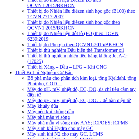
QCVN1:2015/BKHCN
Thiết bị đo Nhiên liệu điêzen sinh học gốc (B100) theo
TCVN 7717:2007
Thiết bị đo Nhiên liệu điêzen sinh học gốc theo
QCVN1:2015/BKHCN
Thiết bị đo Nhiên liệu đốt lò (FO) theo TCVN
6239:2019
Thiết bị đo Phụ gia theo QCVN1:2015/BKHCN
Thiết bị thử nghiệm Dầu biến thế Transformer oil
Thiết bị thử nghiệm nhiên liệu hàng không Jet A-1:
(17025)
Thiết bị Xăng – Dầu – LPG – Khí CNG
Thiết Bị Thí Nghiệm Cơ Bản
Bộ phá mẫu cho phân tích kim loại, tổng Kjeldahl, tổng
Photpho, COD…
Máy đo pH, mV, nhiệt độ, EC, DO, đa chỉ tiêu cầm tay
điện tử
Máy đo pH, mV, nhiệt độ, EC, DO… để bàn điện tử
Máy khuấy đũa
Máy nén khí không dầu
Máy phá mẫu vi sóng
Máy phá mẫu vi sóng máy AAS; ICPOES; ICPMS
Máy sinh khí Hydro cho máy GC
Máy sinh khí N2 cho máy GC, LCMS