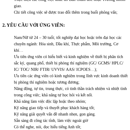
giao.
Chi tiết công việc sẽ được trao đổi thêm trong buổi phỏng vấn;
2. YÊU CẦU VỚI ỨNG VIÊN:
Nam/Nữ từ 24 – 30 tuổi; tốt nghiêp đại học hoặc trên đại học các
chuyên ngành: Hóa sinh, Dầu khí, Thực phẩm, Môi trường, Cơ
khí…
Ưu tiên ứng viên có hiểu biết và kinh nghiệm về thiết bị phân tích
sắc ký, quang phổ, thiết bị phòng thí nghiệm (GC/ GCMS/ HPLC/
IC/ TOC/ NIR/ FTIR/ UVVIS/ AAS/ ICPOES…);
Ưu tiên các ứng viên có kinh nghiệm trong lĩnh vực kinh doanh thiết
bị phòng thí nghiệm hoặc tương đương;
Năng động, tự tin, trung thực, có tinh thần trách nhiệm và nhiệt tình
trong công việc; khả năng tự học hỏi và kết nối.
Khả năng làm việc độc lập hoặc theo nhóm;
Kỹ năng giao tiếp và thuyết phục khách hàng tốt;
Kỹ năng giải quyết vấn đề nhanh nhẹn, gọn gàng.
Sẵn sàng đi công tác tỉnh, làm việc ngoài giờ
Có thể nghe, nói, đọc hiểu tiếng Anh tốt;