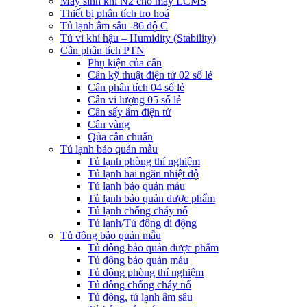
Máy sinh khí N2 cho máy LCMS
Thiết bị phân tích tro hoá
Tủ lạnh âm sâu -86 độ C
Tủ vi khí hậu – Humidity (Stability)
Cân phân tích PTN
Phụ kiện của cân
Cân kỹ thuật điện tử 02 số lẻ
Cân phân tích 04 số lẻ
Cân vi lượng 05 số lẻ
Cân sấy ẩm điện tử
Cân vàng
Qủa cân chuẩn
Tủ lạnh bảo quản mẫu
Tủ lạnh phòng thí nghiệm
Tủ lạnh hai ngăn nhiệt độ
Tủ lạnh bảo quản máu
Tủ lạnh bảo quản dược phẩm
Tủ lạnh chống cháy nổ
Tủ lạnh/Tủ đông di động
Tủ đông bảo quản mẫu
Tủ đông bảo quản dược phẩm
Tủ đông bảo quản máu
Tủ đông phòng thí nghiệm
Tủ đông chống cháy nổ
Tủ đông, tủ lạnh âm sâu