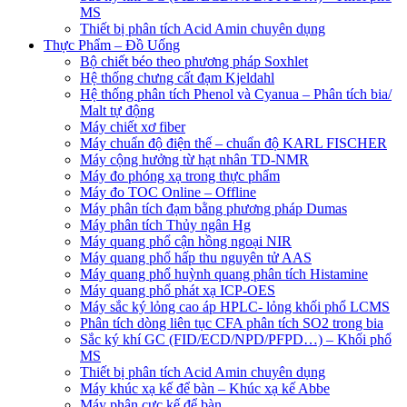
MS
Thiết bị phân tích Acid Amin chuyên dụng
Thực Phẩm – Đồ Uống
Bộ chiết béo theo phương pháp Soxhlet
Hệ thống chưng cất đạm Kjeldahl
Hệ thống phân tích Phenol và Cyanua – Phân tích bia/
Malt tự động
Máy chiết xơ fiber
Máy chuẩn độ điện thế – chuẩn độ KARL FISCHER
Máy cộng hưởng từ hạt nhân TD-NMR
Máy đo phóng xạ trong thực phẩm
Máy đo TOC Online – Offline
Máy phân tích đạm bằng phương pháp Dumas
Máy phân tích Thủy ngân Hg
Máy quang phổ cận hồng ngoại NIR
Máy quang phổ hấp thu nguyên tử AAS
Máy quang phổ huỳnh quang phân tích Histamine
Máy quang phổ phát xạ ICP-OES
Máy sắc ký lỏng cao áp HPLC- lỏng khối phổ LCMS
Phân tích dòng liên tục CFA phân tích SO2 trong bia
Sắc ký khí GC (FID/ECD/NPD/PFPD…) – Khối phổ
MS
Thiết bị phân tích Acid Amin chuyên dụng
Máy khúc xạ kế để bàn – Khúc xạ kế Abbe
Máy phân cực kế để bàn