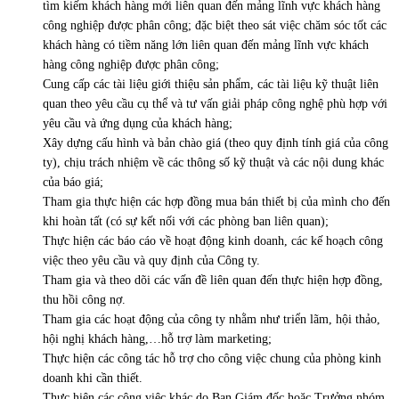
tìm kiếm khách hàng mới liên quan đến mảng lĩnh vực khách hàng
công nghiệp được phân công; đặc biệt theo sát việc chăm sóc tốt các
khách hàng có tiềm năng lớn liên quan đến mảng lĩnh vực khách
hàng công nghiệp được phân công;
Cung cấp các tài liệu giới thiệu sản phẩm, các tài liệu kỹ thuật liên
quan theo yêu cầu cụ thể và tư vấn giải pháp công nghệ phù hợp với
yêu cầu và ứng dụng của khách hàng;
Xây dựng cấu hình và bản chào giá (theo quy định tính giá của công
ty), chịu trách nhiệm về các thông số kỹ thuật và các nội dung khác
của báo giá;
Tham gia thực hiện các hợp đồng mua bán thiết bị của mình cho đến
khi hoàn tất (có sự kết nối với các phòng ban liên quan);
Thực hiện các báo cáo về hoạt động kinh doanh, các kế hoạch công
việc theo yêu cầu và quy định của Công ty.
Tham gia và theo dõi các vấn đề liên quan đến thực hiện hợp đồng,
thu hồi công nợ.
Tham gia các hoạt động của công ty nhằm như triển lãm, hội thảo,
hội nghị khách hàng,…hỗ trợ làm marketing;
Thực hiện các công tác hỗ trợ cho công việc chung của phòng kinh
doanh khi cần thiết.
Thực hiện các công việc khác do Ban Giám đốc hoặc Trưởng nhóm