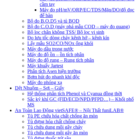
cầm tay
Máy đo pH/mV/ORP/EC/TDS/Mặn/DO/độ đục
để bàn
Bộ đo B.O.D5 và tủ BOD
Bộ đo C.O.D (máy phá mẫu COD – máy đo quang)
Bộ lọc chân không TSS/ Bộ lọc vi sinh
Đo lưu tốc dòng chảy kênh hở – kênh kín
Lấy mẫu SO2/CO/NOx ống khói
Máy đo dầu trong nước
Máy đo độ ồn – ồn tích phân
Máy đo độ rung – Rung tích phân
Máy khuấy Jartest
Phân tích Asen hiện trường
Bơm hút đo nhanh khí độc
Máy đo phóng xạ
Dệt Nhuộm – Sợi – Giấy
Hệ thống phân tích Phenol và Cyanua đồng thời
Sắc ký khí GC (FID/ECD/NPD/PFPD…) – Khối phổ
MS
An Toàn Lao Động vietSAFE® – Nội Thất funiLAB®
Tủ PE chứa hóa chất chống ăn mòn
Tủ đựng hóa chất chống cháy
Tủ chứa dung môi gây cháy
Tủ chứa dung môi gây ăn mòn
Tủ đựng thuốc trừ sâu