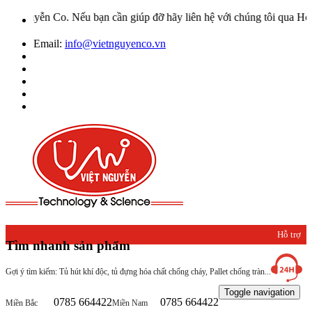
Nếu bạn cần giúp đỡ hãy liên hệ với chúng tôi qua Hotline: 0932 66
Email:
info@vietnguyenco.vn
Hỗ trợ
Tìm nhanh sản phẩm
khách
Gợi ý tìm kiếm: Tủ hút khí độc, tủ đựng hóa chất chống cháy, Pallet chống tràn...
hàng
Toggle navigation
0785 664422
0785 664422
Miền Bắc
Miền Nam