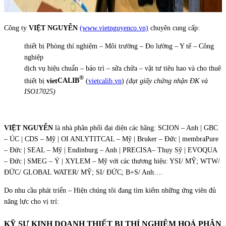
Công ty
VIỆT NGUYỄN
(www.vietnguyenco.vn)
chuyên cung cấp:
thiết bị Phòng thí nghiệm – Môi trường – Đo lường – Y tế – Công
nghiệp
dịch vụ hiệu chuẩn – bảo trì – sửa chửa – vật tư tiêu hao và cho thuê
®
thiết bị
viet
CALIB
(
vietcalib.vn
)
(đạt giấy chứng nhận ĐK và
ISO17025)
VIỆT NGUYỄN
là nhà phân phối đại diện các hãng: SCION – Anh | GBC
– ÚC | CDS – Mỹ | OI ANLYTITCAL – Mỹ | Bruker – Đức | membraPure
– Đức | SEAL – Mỹ | Endinburg – Anh | PRECISA– Thụy Sỹ | EVOQUA
– Đức | SMEG – Ý | XYLEM – Mỹ với các thương hiệu: YSI/ MỸ; WTW/
ĐỨC/ GLOBAL WATER/ MỸ; SI/ ĐỨC; B+S/ Anh….
Do nhu cầu phát triển – Hiện chúng tôi đang tìm kiếm những ứng viên đủ
năng lực cho vị trí:
KỸ SƯ KINH DOANH THIẾT BỊ THÍ NGHIỆM HOÁ PHÂN