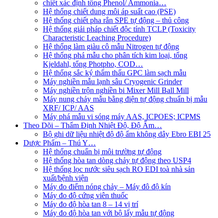
chiết xác định tổng Phenol/ Ammonia…
Hệ thống chiết dung môi áp suất cao (PSE)
Hệ thống chiết pha rắn SPE tự động – thủ công
Hệ thống giải pháp chiết độc tính TCLP (Toxicity
Characteristic Leaching Procedure)
Hệ thống làm giàu cô mẫu Nitrogen tự động
Hệ thống phá mẫu cho phân tích kim loại, tổng
Kjeldahl, tổng Photpho, COD…
Hệ thống sắc ký thẩm thấu GPC làm sạch mẫu
Máy nghiền mẫu lạnh sâu Cryogenic Grinder
Máy nghiền trộn nghiền bi Mixer Mill Ball Mill
Máy nung chảy mẫu bằng điện tự động chuẩn bị mẫu
XRF/ ICP/ AAS
Máy phá mẫu vi sóng máy AAS, ICPOES; ICPMS
Theo Dõi – Thẩm Định Nhiệt Độ, Độ Ẩm…
Bộ ghi dữ liệu nhiệt độ độ ẩm không dây Ebro EBI 25
Dược Phẩm – Thú Y…
Hệ thống chuẩn bị môi trường tự động
Hệ thống hòa tan dòng chảy tự động theo USP4
Hệ thống lọc nước siêu sạch RO EDI​​ toà nhà sản
xuất/bệnh viện
Máy đo điểm nóng chảy – Máy đô độ kín
Máy đo độ cứng viên thuốc
Máy đo độ hòa tan 8 – 14 vị trí
Máy đo độ hòa tan với bộ lấy mẫu tự động