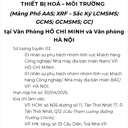
THIẾT BỊ HOÁ – MÔI TRƯỜNG
(
M
ảng Phổ
AAS; XRF
– Sắc Ký
LCMSMS;
GCMS; GCMSMS; GC
)
tại Văn Phòng H
Ồ CHÍ MINH và Văn phòng
HÀ NỘI
Số lượng tuyển: 02
01 nhân sự phụ trách nhóm lĩnh vực khách hàng
Công nghiệp/ Nhà máy địa bàn miền Nam/ VP.
HỒ CHÍ MINH;
01 nhân sự phụ trách nhóm nhóm lĩnh vực khách
hàng Công nghiệp/ Nhà máy địa bàn miền BẮC/
VP. HÀ NỘI;
Hạn nộp hồ sơ: 30/04/2025;
Địa chỉ làm việc:
VP HCM: số N36 đường số 11, Tân Thới Nhất 17; P.
Tân Thới Nhất, Q12
(Cầu Tham Luơng đường
Trường Chinh);
VP HN: tầng, số 33 Cầu Diễn, Toà Nhà VP.