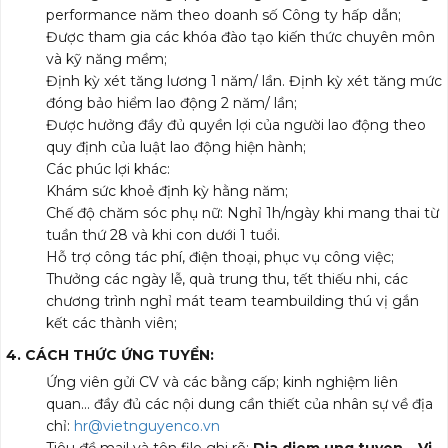
performance năm theo doanh số Công ty hấp dẫn;
Được tham gia các khóa đào tạo kiến thức chuyên môn
và kỹ năng mềm;
Định kỳ xét tăng lương 1 năm/ lần. Định kỳ xét tăng mức
đóng bảo hiểm lao động 2 năm/ lần;
Được hưởng đầy đủ quyền lợi của người lao động theo
quy định của luật lao động hiện hành;
Các phúc lợi khác:
Khám sức khoẻ định kỳ hằng năm;
Chế độ chăm sóc phụ nữ: Nghỉ 1h/ngày khi mang thai từ
tuần thứ 28 và khi con dưới 1 tuổi.
Hỗ trợ công tác phí, điện thoại, phục vụ công việc;
Thưởng các ngày lễ, quà trung thu, tết thiếu nhi, các
chương trình nghỉ mát team teambuilding thú vị gắn
kết các thành viên;
4. CÁCH THỨC ỨNG TUYỂN
:
Ứng viên gửi CV và các bằng cấp; kinh nghiệm liên
quan… đầy đủ các nội dung cần thiết của nhân sự về địa
chỉ:
hr@vietnguyenco.vn