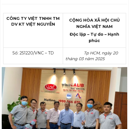
CÔNG
TY VIỆT TNHH TM
CỘNG HÒA XÃ HỘI CHỦ
DV KT
VIỆT NGUYỄN
NGHĨA VIỆT NAM
Độc lập – Tự do – Hạnh
phúc
Số: 251220/VNC – TD
Tp HCM, ngày 20
tháng 03 năm 2025