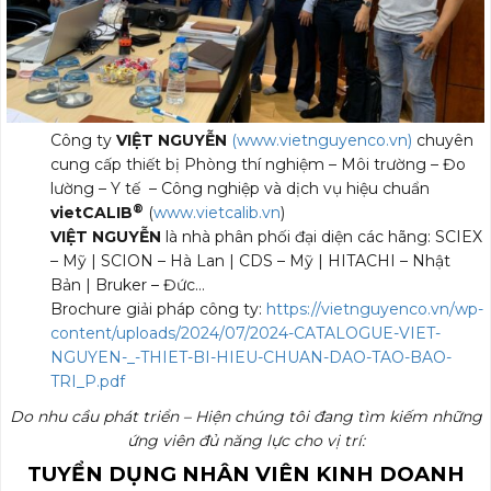
Công ty
VIỆT NGUYỄN
(www.vietnguyenco.vn)
chuyên
cung cấp thiết bị Phòng thí nghiệm – Môi trường – Đo
lường – Y tế – Công nghiệp và dịch vụ hiệu chuẩn
®
viet
CALIB
(
www.vietcalib.vn
)
VIỆT NGUYỄN
là nhà phân phối đại diện các hãng: SCIEX
– Mỹ | SCION – Hà Lan | CDS – Mỹ | HITACHI – Nhật
Bản | Bruker – Đức…
Brochure giải pháp công ty:
https://vietnguyenco.vn/wp-
content/uploads/2024/07/2024-CATALOGUE-VIET-
NGUYEN-_-THIET-BI-HIEU-CHUAN-DAO-TAO-BAO-
TRI_P.pdf
Do nhu cầu phát triển – Hiện chúng tôi đang tìm kiếm những
ứng viên đủ năng lực cho vị trí:
TUYỂN
DỤNG NHÂN VIÊN KINH DOANH