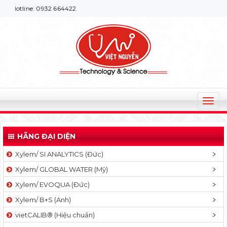
line: 0932 664422
T
o
g
HÃNG ĐẠI DIỆN
g
l
Xylem/ SI ANALYTICS (Đức)
e
Xylem/ GLOBAL WATER (Mỹ)
n
a
Xylem/ EVOQUA (Đức)
v
Xylem/ B+S (Anh)
i
g
vietCALIB® (Hiệu chuẩn)
a