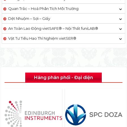
Quan Trắc – Hoá Phân Tích Môi Trường
Dệt Nhuộm – Sợi – Giấy
An Toàn Lao Động vietSAFE® – Nội Thất funiLAB®
Vật Tư Tiêu Hao Thí Nghiệm vietSER®
Hãng phân phối - Đại diện