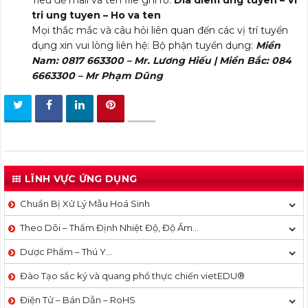
Tiêu đề mail và tên file ghi rõ:
Dia diem ung tuyen – Vi
tri ung tuyen – Ho va ten
Mọi thắc mắc và câu hỏi liên quan đến các vị trí tuyển
dụng xin vui lòng liên hệ: Bộ phận tuyển dụng:
Miền
Nam: 0817 663300 – Mr. Lương Hiếu | Miền Bắc: 084
6663300 – Mr Phạm Dũng
LĨNH VỰC ỨNG DỤNG
Chuẩn Bị Xử Lý Mẫu Hoá Sinh
Theo Dõi – Thẩm Định Nhiệt Độ, Độ Ẩm…
Dược Phẩm – Thú Y…
Đào Tạo sắc ký và quang phổ thực chiến vietEDU®
Điện Tử – Bán Dẫn – RoHS