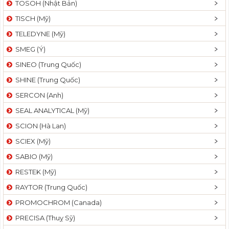
TOSOH (Nhật Bản)
t
TISCH (Mỹ)
i
o
TELEDYNE (Mỹ)
n
SMEG (Ý)
SINEO (Trung Quốc)
SHINE (Trung Quốc)
SERCON (Anh)
SEAL ANALYTICAL (Mỹ)
SCION (Hà Lan)
SCIEX (Mỹ)
SABIO (Mỹ)
RESTEK (Mỹ)
RAYTOR (Trung Quốc)
PROMOCHROM (Canada)
PRECISA (Thuỵ Sỹ)