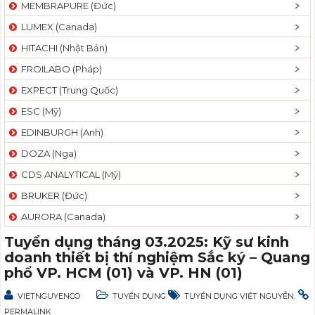
MEMBRAPURE (Đức)
LUMEX (Canada)
HITACHI (Nhật Bản)
FROILABO (Pháp)
EXPECT (Trung Quốc)
ESC (Mỹ)
EDINBURGH (Anh)
DOZA (Nga)
CDS ANALYTICAL (Mỹ)
BRUKER (Đức)
AURORA (Canada)
Tuyển dụng tháng 03.2025: Kỹ sư kinh
doanh thiết bị thí nghiệm Sắc ký – Quang
phổ VP. HCM (01) và VP. HN (01)
.
VIETNGUYENCO
TUYỂN DỤNG
TUYỀN DỤNG VIỆT NGUYỄN
PERMALINK