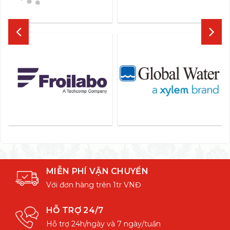
MIỄN PHÍ VẬN CHUYỂN
Với đơn hàng trên 1tr VNĐ
HỖ TRỢ 24/7
Hỗ trợ 24h/ngày và 7 ngày/tuần