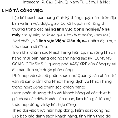
Intracom, P. Cầu Diễn, Q. Nam Từ Liêm, Hà Nội;
1. MÔ
TẢ CÔNG VIỆC:
Lập kế hoạch bán hàng định kỳ tháng, quý, năm trên địa
bàn và lĩnh vực được giao; Có kế hoạch mở rộng thị
trường trong các
mảng lĩnh vực Công nghiệp/ Nhà
máy
(Thuỷ sản; Thức ăn gia súc; Thực phẩm; Kim loại;
Hoá chất…)
và
lĩnh vực Viện/ Giáo dục…
nhằm đạt mục
tiêu doanh số đề ra;
Triển khai chăm sóc khách hàng hiện tại, mở rộng khách
hàng mới; bán hàng các ngành hàng sắc ký (LCMSMS;
GCMS; GCMSMS…); quang phổ AAS/ XRF của Công ty tại
địa bàn; lĩnh vực được phân công;
Phối hợp với các bộ phận khác như Quản lý sản phẩm tư
vấn về sản phẩm cho khách hàng; dịch vụ khách hàng
trong hoạt động chăm sóc khách hàng;
Đàm phán thương thảo với khách hàng về các thiết bị,
giá cả và các điều khoản liên quan, làm báo giá, lên dự
thảo hợp đồng và ký kết hợp đồng;
Theo dõi việc thực hiện hợp đồng, kiểm soát công nợ;
Lập báo cáo danh sách khách hàng, tình hình theo dõi