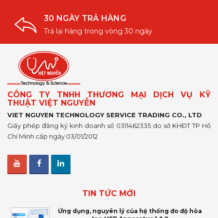
30 NGÀY TRẢ HÀNG
Trả lại hàng trong vòng 30 ngày
CÔNG TY TNHH THƯƠNG MẠI DỊCH VỤ KỸ
THUẬT VIỆT NGUYỄN
VIET NGUYEN TECHNOLOGY SERVICE TRADING CO., LTD
Giấy phép đăng ký kinh doanh số 0311462335 do sở KHĐT TP Hồ
Chí Minh cấp ngày 03/01/2012
TIN TỨC MỚI
Ứng dụng, nguyên lý của hệ thống đo độ hòa