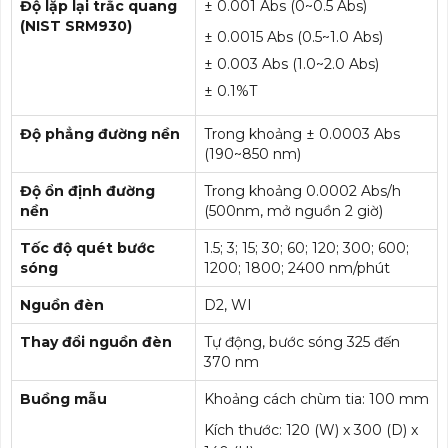
Độ lặp lại trắc quang
± 0.001 Abs (0~0.5 Abs)
(NIST SRM930)
± 0.0015 Abs (0.5~1.0 Abs)
± 0.003 Abs (1.0~2.0 Abs)
± 0.1%T
Độ phẳng đường nền
Trong khoảng ± 0.0003 Abs
(190~850 nm)
Độ ổn định đường
Trong khoảng 0.0002 Abs/h
nền
(500nm, mở nguồn 2 giờ)
Tốc độ quét bước
1.5; 3; 15; 30; 60; 120; 300; 600;
sóng
1200; 1800; 2400 nm/phút
Nguồn đèn
D2, WI
Thay đổi nguồn đèn
Tự động, bước sóng 325 đến
370 nm
Buồng mẫu
Khoảng cách chùm tia: 100 mm
Kích thước: 120 (W) x 300 (D) x