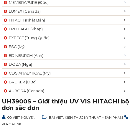
MEMBRAPURE (Đức)
LUMEX (Canada)
HITACHI (Nhật Bản)
FROILABO (Pháp)
EXPECT (Trung Quốc)
ESC (Mỹ)
EDINBURGH (Anh)
DOZA (Nga)
CDS ANALYTICAL (Mỹ)
BRUKER (Đức)
AURORA (Canada)
UH3900S – Giới thiệu UV VIS HITACHI bộ
đơn sắc đơn
,
CO VIET NGUYEN
BÀI VIẾT
KIẾN THỨC KỸ THUẬT – SẢN PHẨM
PERMALINK