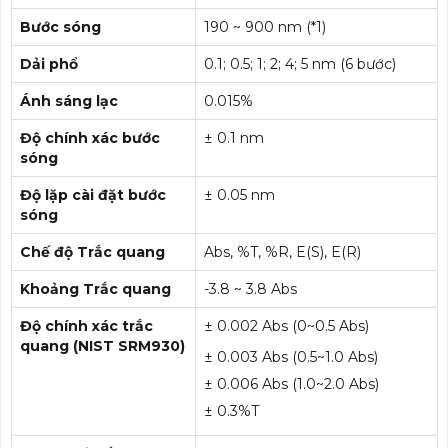
Bước sóng
190 ~ 900 nm (*1)
Dải phổ
0.1; 0.5; 1; 2; 4; 5 nm (6 bước)
Ánh sáng lạc
0.015%
Độ chính xác bước
± 0.1 nm
sóng
Độ lặp cài đặt bước
± 0.05 nm
sóng
Chế độ Trắc quang
Abs, %T, %R, E(S), E(R)
Khoảng Trắc quang
-3.8 ~ 3.8 Abs
Độ chính xác trắc
± 0.002 Abs (0~0.5 Abs)
quang (NIST SRM930)
± 0.003 Abs (0.5~1.0 Abs)
± 0.006 Abs (1.0~2.0 Abs)
± 0.3%T