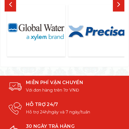
MIỄN PHÍ VẬN CHUYỂN
Với đơn hàng trên 1tr VNĐ
HỖ TRỢ 24/7
Hỗ trợ 24h/ngày và 7 ngày/tuần
30 NGÀY TRẢ HÀNG