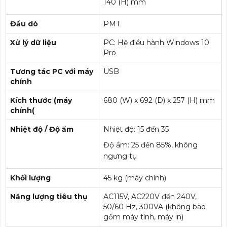
140 (H) mm
Đầu dò
PMT
Xử lý dữ liệu
PC: Hệ điều hành Windows 10
Pro
Tương tác PC với máy
USB
chính
Kích thước (máy
680 (W) x 692 (D) x 257 (H) mm
chính(
Nhiệt độ / Độ ẩm
Nhiệt độ: 15 đến 35
Độ ẩm: 25 đến 85%, không
ngưng tụ
Khối lượng
45 kg (máy chính)
Năng lượng tiêu thụ
AC115V, AC220V đến 240V,
50/60 Hz, 300VA (không bao
gồm máy tính, máy in)