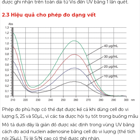
được ghi nhận trên toàn dải từ Vis đến UV bằng 1 lần quét.
2.3 Hiệu quả cho phép đo dạng vết
(UH3900S)
Phép đo phù hợp có thể đạt được kể cả khi dùng cell đo vi
lượng 5, 25 và 50µL, vì các tia được hội tụ tốt trong buồng mẫu
Mô tả dưới đây là giản đồ được xác định trong vùng UV bằng
cách đo acid nuclein adenosine bằng cell đo vi lượng (thể tích
nội 25µL). Tỷ lệ S/N cao có thể được ghi nhận.