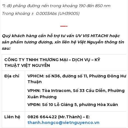
*1: độ phẳng đường nền trong khoảng 190 đến 850 nm
Trong khoảng ± 0.0003Abs (UH3900S)
—-
Quý khách hàng cần hỗ trợ tư vấn UV VIS HITACHI hoặc
sản phẩm tương đương, xin liên hệ Việt Nguyễn thông tin
sau:
CÔNG TY TNHH THƯƠNG MẠI – DỊCH VỤ – KỸ
THUẬT
VIỆT NGUYỄN
Địa chỉ
VPHCM: số N36, đường số 11, Phường Đông Hư
Thuận
VPHN: Tòa Intracom, Số 33 Cầu Diễn, Phường
Xuân Phương
VPĐN: Số 10 Lỗ Giáng 5, phường Hòa Xuân
Liên hệ
0826 664422 (Mr.Thành) – E:
thanh.hongco@vietnguyenco.vn