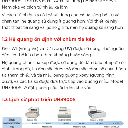
UH3900S là hệ UVVIS HITACHI sử dụng bộ đơn sắc Seya-
Namioka và cách tử nhiễu xạ lõm
Vì cách tử nhiễu xạ có thể sử dụng cho cả tia sáng hội tụ và
phân tán, hệ quang sử dụng ít gương hơn. Với thiết kế này,
thất thoát tia sáng và lạc sẽ giảm, nên hệ quang sẽ sáng hơn.
1.2 Hệ quang ổn định với chùm tia kép
Đèn WI (vùng Vis) và D2 (vùng UV) được sử dụng như nguồn
đèn, có thể lựa chọn theo khoảng bước sóng.
Hệ quang chùm tia kép được sử dụng để đảm bảo phép đo ổn
định, trong đó, tia đơn sắc được bộ đơn sắc chọn sẽ chia thành
tia tham chiếu và tia mẫu bằng gương xoay (gương hình
quạt), và các tia sẽ được đưa trực tiếp vào buồng mẫu. Model
UH3900S sẽ đặt gương cầu lồi trước khe vào.
1.3 Lịch sử phát triển UH3900S