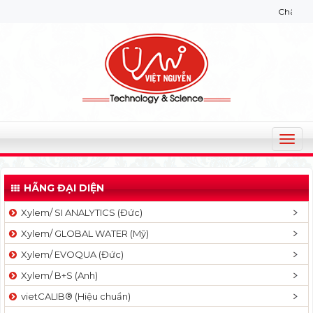
Chào mừng bạn đến 
T
o
g
HÃNG ĐẠI DIỆN
g
l
Xylem/ SI ANALYTICS (Đức)
e
Xylem/ GLOBAL WATER (Mỹ)
n
a
Xylem/ EVOQUA (Đức)
v
Xylem/ B+S (Anh)
i
g
vietCALIB® (Hiệu chuẩn)
a