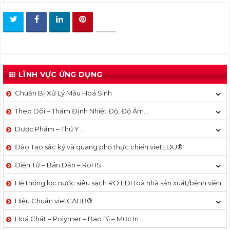
LĨNH VỰC ỨNG DỤNG
Chuẩn Bị Xử Lý Mẫu Hoá Sinh
Theo Dõi – Thẩm Định Nhiệt Độ, Độ Ẩm…
Dược Phẩm – Thú Y…
Đào Tạo sắc ký và quang phổ thực chiến vietEDU®
Điện Tử – Bán Dẫn – RoHS
Hệ thống lọc nước siêu sạch RO EDI​​ toà nhà sản xuất/bệnh viện
Hiệu Chuẩn vietCALIB®
Hoá Chất – Polymer – Bao Bì – Mực In…