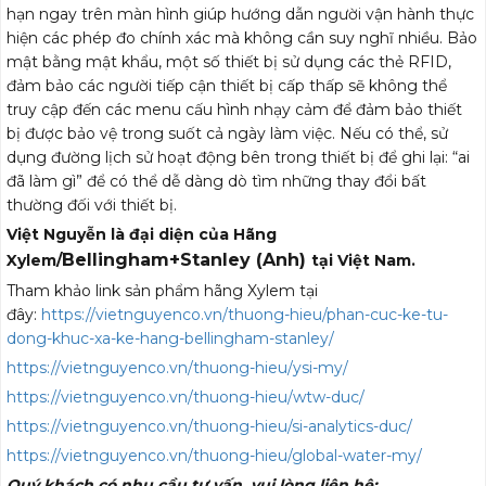
hạn ngay trên màn hình giúp hướng dẫn người vận hành thực
hiện các phép đo chính xác mà không cần suy nghĩ nhiều. Bảo
mật bằng mật khẩu, một số thiết bị sử dụng các thẻ RFID,
đảm bảo các người tiếp cận thiết bị cấp thấp sẽ không thể
truy cập đến các menu cấu hình nhạy cảm để đảm bảo thiết
bị được bảo vệ trong suốt cả ngày làm việc. Nếu có thể, sử
dụng đường lịch sử hoạt động bên trong thiết bị để ghi lại: “ai
đã làm gì” để có thể dễ dàng dò tìm những thay đổi bất
thường đối với thiết bị.
Việt Nguyễn là đại diện của Hãng
Bellingham+Stanley (Anh)
Xylem/
tại Việt Nam.
Tham khảo link sản phẩm hãng Xylem tại
đây:
https://vietnguyenco.vn/thuong-hieu/phan-cuc-ke-tu-
dong-khuc-xa-ke-hang-bellingham-stanley/
https://vietnguyenco.vn/thuong-hieu/ysi-my/
https://vietnguyenco.vn/thuong-hieu/wtw-duc/
https://vietnguyenco.vn/thuong-hieu/si-analytics-duc/
https://vietnguyenco.vn/thuong-hieu/global-water-my/
Quý khách có nhu cầu tư vấn, vui lòng liên hệ: