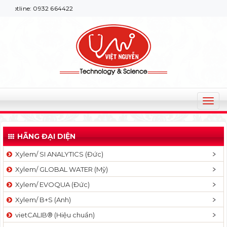
: 0932 664422
T
o
g
HÃNG ĐẠI DIỆN
g
l
Xylem/ SI ANALYTICS (Đức)
e
Xylem/ GLOBAL WATER (Mỹ)
n
a
Xylem/ EVOQUA (Đức)
v
Xylem/ B+S (Anh)
i
g
vietCALIB® (Hiệu chuẩn)
a