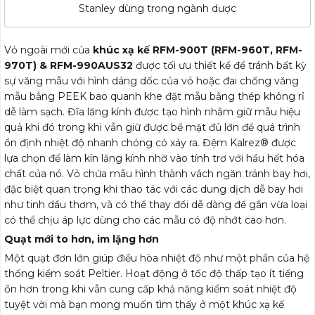
Stanley dùng trong ngành dược
Vỏ ngoài mới của
khúc xạ kế
RFM-900T (RFM-960T, RFM-
970T) & RFM-990AUS32
được tối ưu thiết kể để tránh bất kỳ
sự văng mẫu với hình dáng dốc của vỏ hoặc đai chống văng
mẫu bằng PEEK bao quanh khe đặt mẫu bằng thép không rỉ
dễ làm sạch. Đĩa lăng kính được tạo hình nhằm giữ mẫu hiệu
quả khi đó trong khi vẫn giữ được bề mặt đủ lớn để quá trình
ổn định nhiệt độ nhanh chóng có xảy ra. Đệm Kalrez® được
lựa chọn để làm kín lăng kính nhờ vào tính trơ với hầu hết hóa
chất của nó. Vỏ chứa mẫu hình thành vách ngăn tránh bay hơi,
đặc biệt quan trọng khi thao tác với các dung dịch dễ bay hơi
như tinh dầu thơm, và có thể thay đổi dễ dàng để gắn vừa loại
có thể chịu áp lực dùng cho các mẫu có độ nhớt cao hơn.
Quạt mới to hơn, im lặng hơn
Một quạt đơn lớn giúp điều hòa nhiệt độ như một phần của hệ
thống kiểm soát Peltier. Hoạt động ở tốc độ thấp tạo ít tiếng
ồn hơn trong khi vẫn cung cấp khả năng kiểm soát nhiệt độ
tuyệt vời mà bạn mong muốn tìm thấy ở một khúc xạ kế