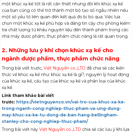
một khúc xạ kế tốt là rất cần thiết nhưng đôi khi khúc xạ kế
của bạn cũng có thể trở thành một bộ tạo số ngẫu nhiên nếu
một số yếu tố liên quan đến kết quả đo bị bỏ qua. Việc lựa
chọn một khúc xạ kế phù hợp và đáng tin cậy cho phòng kiểm
tra chất lượng từ khâu nguyên liệu đến thành phẩm trong các
nhà máy dược phẩm, thực phẩm chức năng là rất quan trọng.
2. Những lưu ý khi chọn khúc xạ kế cho
ngành dược phẩm, thực phẩm chức năng
Trong bài viết trước,
Việt Nguyễn co.,LTD
đã chia sẽ các kiến
thức về khúc xạ kế như: khúc xạ kế là gì?, nguyên lý hoạt động
của khúc xạ kế, cấu tạo của khúc xạ kế và phân loại của khúc
xạ kế.
Link tham khảo bài viết
trước:
https://vietnguyenco.vn/vai-tro-cua-khuc-xa-ke-
trong-nganh-cong-nghiep-thuc-pham-va-ung-dung-
may-khuc-xa-ke-tu-dong-de-ban-hang-bellingham-
stanley-cho-cong-nghiep-thuc-pham/
Trong bài viết này
Việt Nguyễn co.,LTD
chia sẽ các lưu ý khi lựa