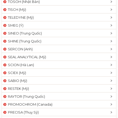
TOSOH (Nhật Bản)
t
TISCH (Mỹ)
i
o
TELEDYNE (Mỹ)
n
SMEG (Ý)
SINEO (Trung Quốc)
SHINE (Trung Quốc)
SERCON (Anh)
SEAL ANALYTICAL (Mỹ)
SCION (Hà Lan)
SCIEX (Mỹ)
SABIO (Mỹ)
RESTEK (Mỹ)
RAYTOR (Trung Quốc)
PROMOCHROM (Canada)
PRECISA (Thuỵ Sỹ)