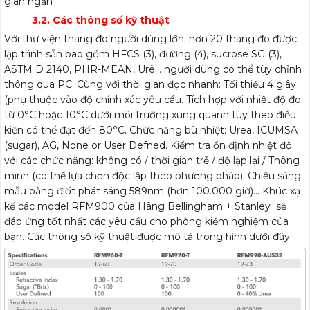
gian ngắn
3.2. Các thông số kỹ thuật
Với thư viện thang đo người dùng lớn: hơn 20 thang đo được
lập trình sẵn bao gồm HFCS (3), đường (4), sucrose SG (3),
ASTM D 2140, PHR-MEAN, Urê… người dùng có thể tùy chỉnh
thông qua PC. Cùng với thời gian đọc nhanh: Tối thiểu 4 giây
(phụ thuộc vào độ chính xác yêu cầu. Tích hợp với nhiệt độ đo
từ 0°C hoặc 10°C dưới môi trường xung quanh tùy theo điều
kiện có thể đạt đến 80°C. Chức năng bù nhiệt: Urea, ICUMSA
(sugar), AG, None or User Defned. Kiểm tra ổn định nhiệt độ
với các chức năng: không có / thời gian trễ / độ lặp lại / Thông
minh (có thể lựa chọn độc lập theo phương pháp). Chiếu sáng
mẫu bằng điốt phát sáng 589nm (hơn 100.000 giờ)… Khúc xạ
kế các model RFM900 của Hãng Bellingham + Stanley sẽ
đáp ứng tốt nhất các yêu cầu cho phòng kiểm nghiệm của
bạn. Các thông số kỹ thuật được mô tả trong hình dưới đây: