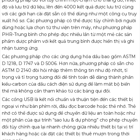
độ và lưu trữ dữ liệu, lên đến 4000 kết quả được lưu trữ cùng
với các giới hạn cài đặt sẵn có thể dùng như một công cụ truy
xuất hồ sơ. Các phương pháp có thể được tùy chỉnh bới người
dùng hoặc lựa chọn từ thư viện trên máy, như phương pháp
PHR-Trung bình cho phép đọc nhiều lần từ một mẻ các sản
phẩm dược phẩm với kết quả trung bình được hiển thị và ghi
nhận tương ứng.
Các phương pháp cho các ứng dụng hóa dầu bao gồm ASTM
D 1218, D 1747 và D 5006. Hơn nữa, phương pháp có sẵn cho
ASTM D 2140 đòi hỏi nhập thêm thông tin như độ nhớt, tỉ
trọng và tỉ trọng tương đối để tính toán dễ dàng thành phần
kiểu-carbon của dầu cách điện sử dụng để làm mát bộ biến
thế mà không cần tham khảo từ các bảng qui đổi.
Các cổng USB là kết nối chuẩn và thuận tiện đến các thiết bị
ngoại vi như bàn phím rời, đầu đọc barcode hoặc thẻ nhớ. Thẻ
nhớ có thể được sử dụng để chuyển dữ liệu an toàn hoặc như
một phần của qui trình “sao lưu & dự phòng” cho phép chuyển
đổi tùy chỉnh qua lại nhanh chóng giữa nhiều thiết bị tại vị trí
khách hàng hoặc cài đặt các thiết bị thuê mượn trong thời