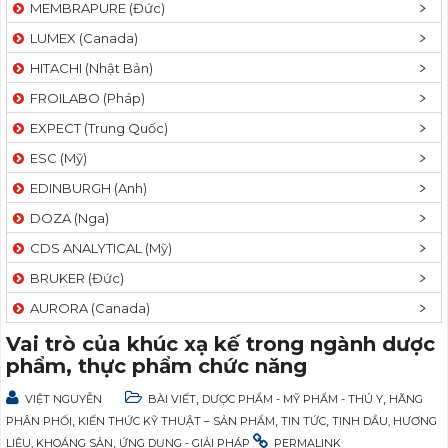
MEMBRAPURE (Đức)
LUMEX (Canada)
HITACHI (Nhật Bản)
FROILABO (Pháp)
EXPECT (Trung Quốc)
ESC (Mỹ)
EDINBURGH (Anh)
DOZA (Nga)
CDS ANALYTICAL (Mỹ)
BRUKER (Đức)
AURORA (Canada)
Vai trò của khúc xạ kế trong ngành dược
phẩm, thực phẩm chức năng
,
,
VIỆT NGUYỄN
BÀI VIẾT
DƯỢC PHẨM - MỸ PHẨM - THÚ Y
HÃNG
,
,
,
PHÂN PHỐI
KIẾN THỨC KỸ THUẬT – SẢN PHẨM
TIN TỨC
TINH DẦU, HƯƠNG
,
LIỆU, KHOÁNG SẢN
ỨNG DỤNG - GIẢI PHÁP
PERMALINK