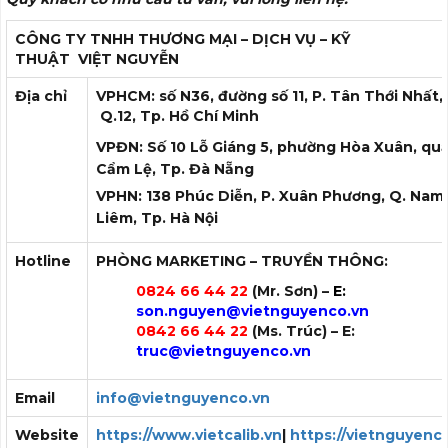
CÔNG TY TNHH THƯƠNG MẠI – DỊCH VỤ – KỸ
THUẬT
VIỆT NGUYỄN
Địa chỉ
VPHCM: số N36, đường số 11, P. Tân Thới Nhất,
Q.12, Tp. Hồ Chí Minh
VPĐN: Số 10 Lỗ Giáng 5, phường Hòa Xuân, qu
Cẩm Lệ, Tp. Đà Nẵng
VPHN: 138 Phúc Diễn, P. Xuân Phương, Q. Nam
Liêm, Tp. Hà Nội
Hotline
PHÒNG MARKETING – TRUYỀN THÔNG:
0824 66 44 22
(Mr. Sơn) –
E:
son.nguyen
@vietnguyenco.vn
0842 66 44 22
(Ms. Trúc) – E:
truc
@vietnguyenco.vn
Email
info@vietnguyenco.vn
Website
https://www.vietcalib.vn
|
https://vietnguyenc