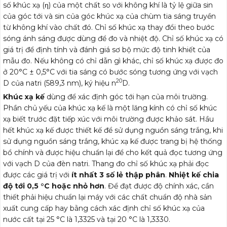
số khúc xạ (η) của một chất so với không khí là tỷ lệ giữa sin
của góc tới và sin của góc khúc xạ của chùm tia sáng truyền
từ không khí vào chất đó. Chỉ số khúc xạ thay đổi theo bước
sóng ánh sáng được dùng để đo và nhiệt độ. Chỉ số khúc xạ có
giá trị để định tính và đánh giá sơ bộ mức độ tinh khiết của
mẫu đo. Nếu không có chỉ dẫn gì khác, chỉ số khúc xạ được đo
ở 20°C ± 0,5°C với tia sáng có bước sóng tương ứng với vạch
20
D của natri (589,3 nm), ký hiệu n
D.
Khúc xạ kế
dùng để xác định góc tới hạn của môi trường.
Phần chủ yếu của khúc xạ kế là một lăng kính có chỉ số khúc
xạ biết trước đặt tiếp xúc với môi trường được khảo sát. Hầu
hết khúc xạ kế được thiết kế để sử dụng nguồn sáng trắng, khi
sử dụng nguồn sáng trắng, khúc xạ kế được trang bị hệ thống
bổ chính và được hiệu chuẩn lại để cho kết quả đọc tương ứng
với vạch D của đèn natri. Thang đo chỉ số khúc xạ phải đọc
được các giá trị với
ít nhất 3 số lẻ thập phân
.
Nhiệt kế chia
độ tới 0,5 °C hoặc nhỏ hơn
. Để đạt được độ chính xác, cần
thiết phải hiệu chuẩn lại máy với các chất chuẩn độ nhà sản
xuất cung cấp hay bằng cách xác định chỉ số khúc xạ của
nước cất tại 25 °C là 1,3325 và tại 20 °C là 1,3330.