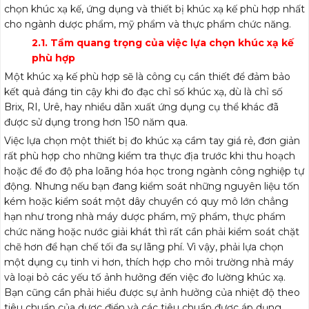
chọn khúc xạ kế, ứng dụng và thiết bị khúc xạ kế phù hợp nhất
cho ngành dược phẩm, mỹ phẩm và thực phẩm chức năng.
2.1. Tầm quang trọng của việc lựa chọn khúc xạ kế
phù hợp
Một khúc xạ kế phù hợp sẽ là công cụ cần thiết để đảm bảo
kết quả đáng tin cậy khi đo đạc chỉ số khúc xạ, dù là chỉ số
Brix, RI, Urê, hay nhiều dẫn xuất ứng dụng cụ thể khác đã
được sử dụng trong hơn 150 năm qua.
Việc lựa chọn một thiết bị đo khúc xạ cầm tay giá rẻ, đơn giản
rất phù hợp cho những kiểm tra thực địa trước khi thu hoạch
hoặc để đo độ pha loãng hóa học trong ngành công nghiệp tự
động. Nhưng nếu bạn đang kiểm soát những nguyên liệu tốn
kém hoặc kiểm soát một dây chuyền có quy mô lớn chẳng
hạn như trong nhà máy dược phẩm, mỹ phẩm, thực phẩm
chức năng hoặc nước giải khát thì rất cần phải kiểm soát chặt
chẽ hơn để hạn chế tối đa sự lãng phí. Vì vậy, phải lựa chọn
một dụng cụ tinh vi hơn, thích hợp cho môi trường nhà máy
và loại bỏ các yếu tố ảnh hưởng đến việc đo lường khúc xạ.
Bạn cũng cần phải hiểu được sự ảnh hưởng của nhiệt độ theo
tiêu chuẩn của dược điển và các tiêu chuẩn được áp dụng