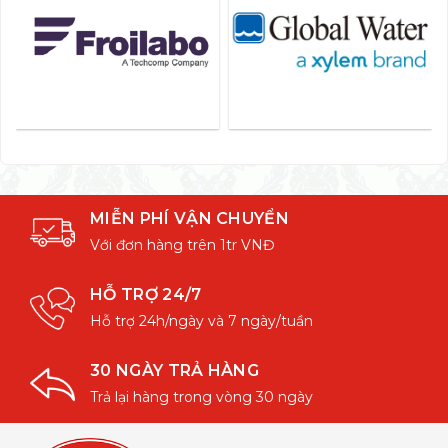
MIỄN PHÍ VẬN CHUYỂN
Với đơn hàng trên 1tr VNĐ
HỖ TRỢ 24/7
Hỗ trợ 24h/ngày và 7 ngày/tuần
30 NGÀY TRẢ HÀNG
Trả lại hàng trong vòng 30 ngày