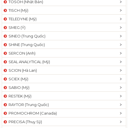
TOSOH (Nhật Bản)
t
TISCH (Mỹ)
i
o
TELEDYNE (Mỹ)
n
SMEG (Ý)
SINEO (Trung Quốc)
SHINE (Trung Quốc)
SERCON (Anh)
SEAL ANALYTICAL (Mỹ)
SCION (Hà Lan)
SCIEX (Mỹ)
SABIO (Mỹ)
RESTEK (Mỹ)
RAYTOR (Trung Quốc)
PROMOCHROM (Canada)
PRECISA (Thuỵ Sỹ)