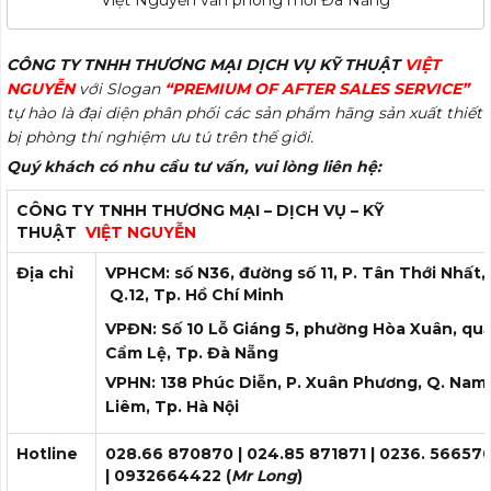
CÔNG TY TNHH THƯƠNG MẠI DỊCH VỤ KỸ THUẬT
VIỆT
NGUYỄN
với Slogan
“PREMIUM OF AFTER SALES SERVICE”
tự hào là đại diện phân phối các sản phẩm hãng sản xuất thiết
bị phòng thí nghiệm ưu tú trên thế giới.
Quý khách có nhu cầu tư
vấn
, vui lòng liên hệ:
CÔN
G TY TNHH THƯƠNG MẠI – DỊCH VỤ – KỸ
THUẬT
VIỆT
NGUYỄN
Địa chỉ
VPHCM: số N36, đường số 11, P. Tân Thới Nhất,
Q.12, Tp. Hồ Chí Minh
VPĐN: Số 10 Lỗ Giáng 5, phường Hòa Xuân, qu
Cẩm Lệ, Tp. Đà Nẵng
VPHN: 138 Phúc Diễn, P. Xuân Phương, Q. Nam
Liêm, Tp. Hà Nội
Hotline
028.66 870870
|
024.85 871871
| 0236. 56657
|
0932664422
(
Mr Long
)