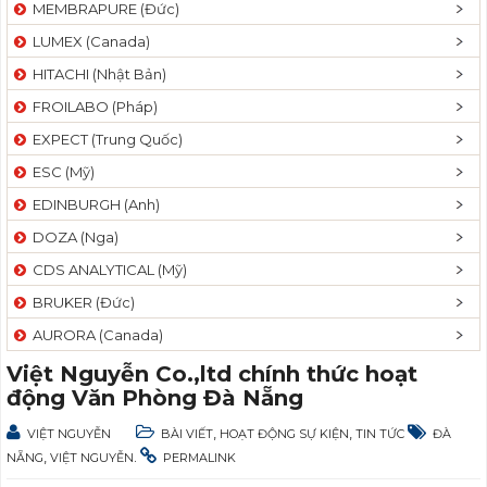
MEMBRAPURE (Đức)
LUMEX (Canada)
HITACHI (Nhật Bản)
FROILABO (Pháp)
EXPECT (Trung Quốc)
ESC (Mỹ)
EDINBURGH (Anh)
DOZA (Nga)
CDS ANALYTICAL (Mỹ)
BRUKER (Đức)
AURORA (Canada)
Việt Nguyễn Co.,ltd chính thức hoạt
động Văn Phòng Đà Nẵng
,
,
VIỆT NGUYỄN
BÀI VIẾT
HOẠT ĐỘNG SỰ KIỆN
TIN TỨC
ĐÀ
,
.
NẴNG
VIỆT NGUYỄN
PERMALINK