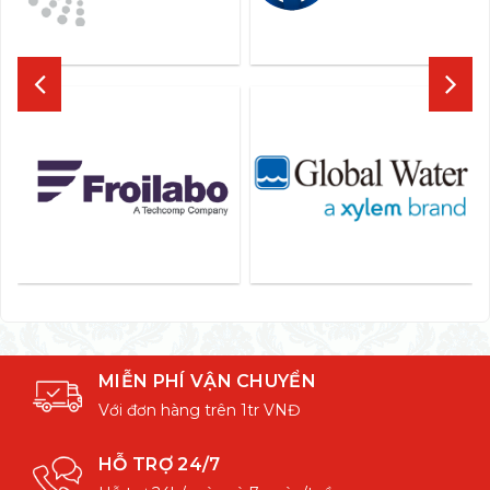
MIỄN PHÍ VẬN CHUYỂN
Với đơn hàng trên 1tr VNĐ
HỖ TRỢ 24/7