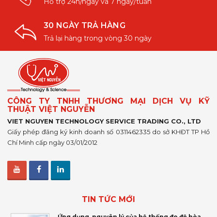
Hỗ trợ 24h/ngày và 7 ngày/tuần
30 NGÀY TRẢ HÀNG
Trả lại hàng trong vòng 30 ngày
CÔNG TY TNHH THƯƠNG MẠI DỊCH VỤ KỸ
THUẬT VIỆT NGUYỄN
VIET NGUYEN TECHNOLOGY SERVICE TRADING CO., LTD
Giấy phép đăng ký kinh doanh số 0311462335 do sở KHĐT TP Hồ
Chí Minh cấp ngày 03/01/2012
TIN TỨC MỚI
Ứng dụng, nguyên lý của hệ thống đo độ hòa