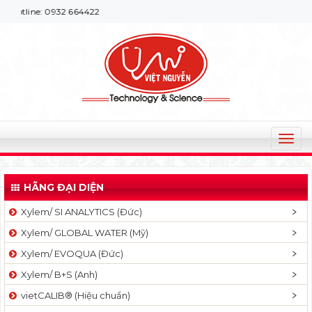
e: 0932 664422
T
o
g
HÃNG ĐẠI DIỆN
g
l
Xylem/ SI ANALYTICS (Đức)
e
Xylem/ GLOBAL WATER (Mỹ)
n
a
Xylem/ EVOQUA (Đức)
v
Xylem/ B+S (Anh)
i
g
vietCALIB® (Hiệu chuẩn)
a