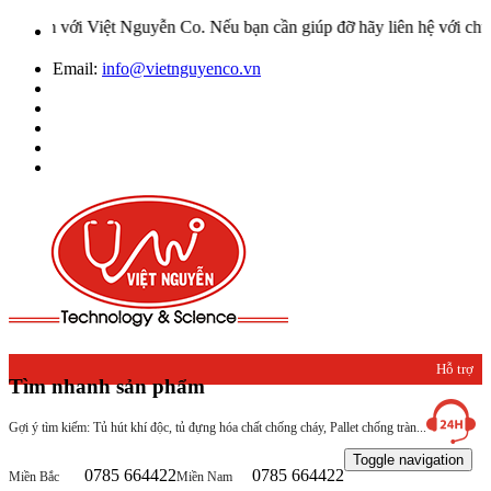
iệt Nguyễn Co. Nếu bạn cần giúp đỡ hãy liên hệ với chúng tôi qua H
Email:
info@vietnguyenco.vn
Hỗ trợ
Tìm nhanh sản phẩm
khách
Gợi ý tìm kiếm: Tủ hút khí độc, tủ đựng hóa chất chống cháy, Pallet chống tràn...
hàng
Toggle navigation
0785 664422
0785 664422
Miền Bắc
Miền Nam