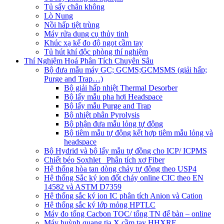
Tủ sấy chân không
Lò Nung
Nồi hấp tiệt trùng
Máy rửa dụng cụ thủy tinh
Khúc xạ kế đo độ ngọt cầm tay
Tủ hút khí độc phòng thí nghiệm
Thí Nghiệm Hoá Phân Tích Chuyên Sâu
Bộ đưa mẫu máy GC; GCMS;GCMSMS (giải hấp;
Purge and Trap…)
Bộ giải hấp nhiệt Thermal Desorber
Bộ lấy mẫu pha hơi Headspace
Bộ lấy mẫu Purge and Trap
Bộ nhiệt phân Pyrolysis
Bộ phận đưa mẫu lỏng tự động
Bộ tiêm mẫu tự động kết hợp tiêm mẫu lỏng và
headspace
Bộ Hydrid và bộ lấy mẫu tự đồng cho ICP/ ICPMS
Chiết béo Soxhlet_ Phân tích xơ Fiber
Hệ thống hòa tan dòng chảy tự động theo USP4
Hệ thống Sắc ký ion đốt cháy online CIC theo EN
14582 và ASTM D7359
Hệ thống sắc ký ion IC phân tích Anion và Cation
Hệ thống sắc ký lớp mỏng HPTLC
Máy đo tổng Cacbon TOC/ tổng TN để bàn – online
Máy huỳnh quang tia X cầm tay HHXRF