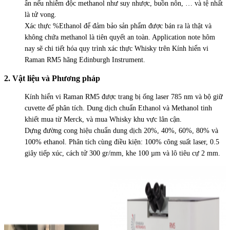
ẩn nếu nhiễm độc methanol như suy nhược, buồn nôn, … và tệ nhất
là tử vong.
Xác thực %Ethanol để đảm bảo sản phẩm được bán ra là thật và
không chứa methanol là tiên quyết an toàn. Application note hôm
nay sẽ chi tiết hóa quy trình xác thực Whisky trên Kính hiển vi
Raman RM5 hãng Edinburgh Instrument.
2. Vật liệu và Phương pháp
để xác thực Whisky
Kính hiển vi Raman RM5 được trang bị ống laser 785 nm và bộ giữ
cuvette để phân tích. Dung dịch chuẩn Ethanol và Methanol tinh
khiết mua từ Merck, và mua Whisky khu vực lân cận.
Dựng đường cong hiệu chuẩn dung dịch 20%, 40%, 60%, 80% và
100% ethanol. Phân tích cùng điều kiện: 100% công suất laser, 0.5
giây tiếp xúc, cách tử 300 gr/mm, khe 100 µm và lô tiêu cự 2 mm.