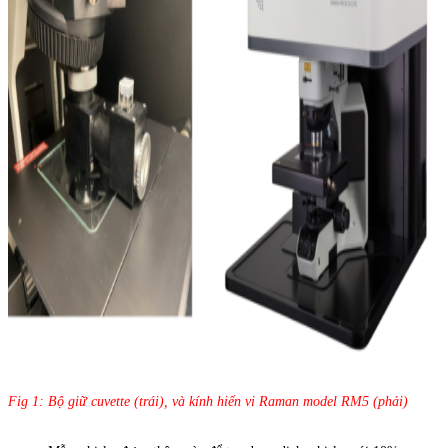
Fig 1: Bộ giữ cuvette (trái), và kính hiển vi Raman model RM5 (phải)