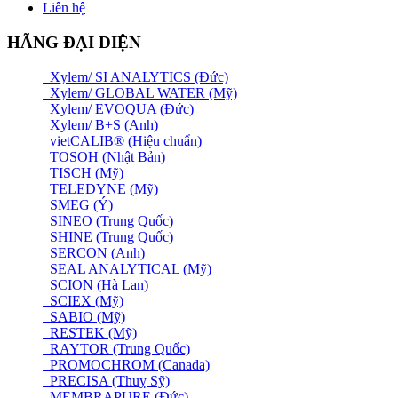
Liên hệ
HÃNG ĐẠI DIỆN
Xylem/ SI ANALYTICS (Đức)
Xylem/ GLOBAL WATER (Mỹ)
Xylem/ EVOQUA (Đức)
Xylem/ B+S (Anh)
vietCALIB® (Hiệu chuẩn)
TOSOH (Nhật Bản)
TISCH (Mỹ)
TELEDYNE (Mỹ)
SMEG (Ý)
SINEO (Trung Quốc)
SHINE (Trung Quốc)
SERCON (Anh)
SEAL ANALYTICAL (Mỹ)
SCION (Hà Lan)
SCIEX (Mỹ)
SABIO (Mỹ)
RESTEK (Mỹ)
RAYTOR (Trung Quốc)
PROMOCHROM (Canada)
PRECISA (Thuỵ Sỹ)
MEMBRAPURE (Đức)