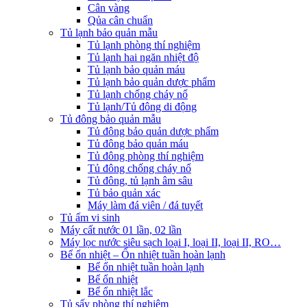
Cân vàng
Qủa cân chuẩn
Tủ lạnh bảo quản mẫu
Tủ lạnh phòng thí nghiệm
Tủ lạnh hai ngăn nhiệt độ
Tủ lạnh bảo quản máu
Tủ lạnh bảo quản dược phẩm
Tủ lạnh chống cháy nổ
Tủ lạnh/Tủ đông di động
Tủ đông bảo quản mẫu
Tủ đông bảo quản dược phẩm
Tủ đông bảo quản máu
Tủ đông phòng thí nghiệm
Tủ đông chống cháy nổ
Tủ đông, tủ lạnh âm sâu
Tủ bảo quản xác
Máy làm đá viên / đá tuyết
Tủ ấm vi sinh
Máy cất nước 01 lần, 02 lần
Máy lọc nước siêu sạch loại I, loại II, loại II, RO…
Bể ổn nhiệt – Ổn nhiệt tuần hoàn lạnh
Bể ổn nhiệt tuần hoàn lạnh
Bể ổn nhiệt
Bể ổn nhiệt lắc
Tủ sấy phòng thí nghiệm