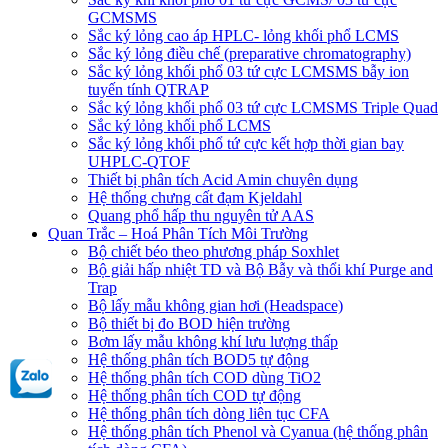
GCMSMS
Sắc ký lỏng cao áp HPLC- lỏng khối phổ LCMS
Sắc ký lỏng điều chế (preparative chromatography)
Sắc ký lỏng khối phổ 03 tứ cực LCMSMS bẫy ion
tuyến tính QTRAP
Sắc ký lỏng khối phổ 03 tứ cực LCMSMS Triple Quad
Sắc ký lỏng khối phổ LCMS
Sắc ký lỏng khối phổ tứ cực kết hợp thời gian bay
UHPLC-QTOF
Thiết bị phân tích Acid Amin chuyên dụng
Hệ thống chưng cất đạm Kjeldahl
Quang phổ hấp thu nguyên tử AAS
Quan Trắc – Hoá Phân Tích Môi Trường
Bộ chiết béo theo phương pháp Soxhlet
Bộ giải hấp nhiệt TD và Bộ Bẫy và thổi khí Purge and
Trap
Bộ lấy mẫu không gian hơi (Headspace)
Bộ thiết bị đo BOD hiện trường
Bơm lấy mẫu không khí lưu lượng thấp
Hệ thống phân tích BOD5 tự động
Hệ thống phân tích COD dùng TiO2
Hệ thống phân tích COD tự động
Hệ thống phân tích dòng liên tục CFA
Hệ thống phân tích Phenol và Cyanua (hệ thống phân