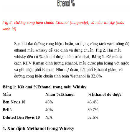
Fig 2: Đường cong hiệu chuẩn Ethanol (burgundy), và mẫu whisky (màu
xanh lá)
Sau khi đạt đường cong hiệu chuẩn, sử dụng công tách vạch nồng độ
ethanol mẫu whisky để xác định và dựng chuẩn,
Fig 2
. Hai mẫu
whisky đều có %ethanol được thêm trên chai,
Bảng 1
. Để mô tả
cách KHV Raman định lượng ethanol, mẫu được pha loãng với nước
và ghi nhận phổ Raman. Như dự đoán, dải phổ Ethanol giảm, và
đường cong hiệu chuẩn tính toán %ethanol là 32.6%
Bảng 1: Kết quả %Ethanol trong mẫu Whisky
Mẫu
Nhãn %Ethanol
%Ethanol đo được
Ben Nevis 10
46%
46.4%
Bell’s
40%
39.7%
Diluted Ben Nevis 10
N/A
32.6%
4. Xác định Methanol trong Whisky