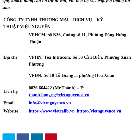
Quý khách hàng cần hỗ trợ tư vấn, xin liên hệ Việt Nguyễn thông tin
sau:
CÔNG TY TNHH THƯƠNG MẠI – DỊCH VỤ – KỸ
THUẬT
VIỆT NGUYỄN
VPHCM: số N36, đường số 11, Phường Đông Hưng
Thuận
Địa chỉ
VPHN: Tòa Intracom, Số 33 Cầu Diễn, Phường Xuân
Phương
VPĐN: Số 10 Lỗ Giáng 5, phường Hòa Xuân
0826 664422 (Mr.Thành) – E:
Liên hệ
thanh.hongco@vietnguyenco.vn
Email
info@vietnguyenco.vn
Website
https://www.vietcalib.vn
|
https://vietnguyenco.vn