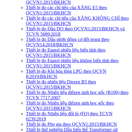
QCVN1:2015/BKHCN
Thiết bị đo các chỉ tiêu của XĂNG E5 theo
QCVN1:2015/BKHCN
Thiết bị đo các chỉ tiêu của XĂNG KHÔNG CHÌ theo
QCVN1:2015/BKHCN
Thiết bị đo Dầu DO theo QCVN1:2015/BKHCN và
TCVN 5689:2018
Thiết bị đo Dầu nhờn động cơ đốt trong theo
QCVN14:2018/BKHCN
Thiết bị đo Etanol nhiên liệu biến tính theo
QCVN1:2015/BKHCN
Thiết bị đo Etanol nhiên liệu không biến tính theo
QCVN1:2015/BKHCN
Thiết bị đo Khí hóa lỏng LPG theo QCVN
8:2019/BKHCN
Thiết bị đo nhiên liệu Diezen B5 theo
QCVN1:2015/BKHCN
Thiết bị đo Nhiên liệu điêzen sinh học gốc (B100) theo
TCVN 7717:2007
Thiết bị đo Nhiên liệu điêzen sinh học gốc theo
QCVN1:2015/BKHCN
Thiết bị đo Nhiên liệu đốt lò (FO) theo TCVN
6239:2019
Thiết bị đo Phụ gia theo QCVN1:2015/BKHCN
Thiết bị thử nghiệm Dầu biến thế Transformer oil