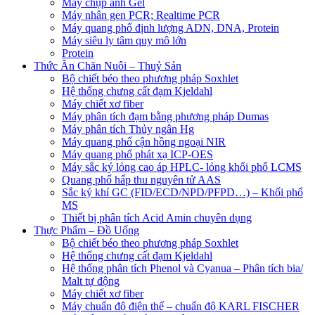
Máy chụp ảnh Gel
Máy nhân gen PCR; Realtime PCR
Máy quang phổ định lượng ADN, DNA, Protein
Máy siêu ly tâm quy mô lớn
Protein
Thức Ăn Chăn Nuôi – Thuỷ Sản
Bộ chiết béo theo phương pháp Soxhlet
Hệ thống chưng cất đạm Kjeldahl
Máy chiết xơ fiber
Máy phân tích đạm bằng phương pháp Dumas
Máy phân tích Thủy ngân Hg
Máy quang phổ cận hồng ngoại NIR
Máy quang phổ phát xạ ICP-OES
Máy sắc ký lỏng cao áp HPLC- lỏng khối phổ LCMS
Quang phổ hấp thu nguyên tử AAS
Sắc ký khí GC (FID/ECD/NPD/PFPD…) – Khối phổ
MS
Thiết bị phân tích Acid Amin chuyên dụng
Thực Phẩm – Đồ Uống
Bộ chiết béo theo phương pháp Soxhlet
Hệ thống chưng cất đạm Kjeldahl
Hệ thống phân tích Phenol và Cyanua – Phân tích bia/
Malt tự động
Máy chiết xơ fiber
Máy chuẩn độ điện thế – chuẩn độ KARL FISCHER