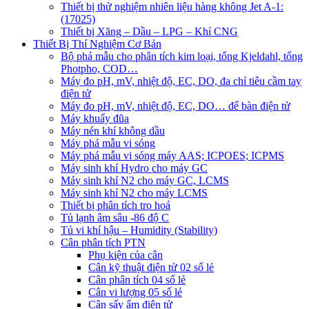
Thiết bị thử nghiệm nhiên liệu hàng không Jet A-1:
(17025)
Thiết bị Xăng – Dầu – LPG – Khí CNG
Thiết Bị Thí Nghiệm Cơ Bản
Bộ phá mẫu cho phân tích kim loại, tổng Kjeldahl, tổng
Photpho, COD…
Máy đo pH, mV, nhiệt độ, EC, DO, đa chỉ tiêu cầm tay
điện tử
Máy đo pH, mV, nhiệt độ, EC, DO… để bàn điện tử
Máy khuấy đũa
Máy nén khí không dầu
Máy phá mẫu vi sóng
Máy phá mẫu vi sóng máy AAS; ICPOES; ICPMS
Máy sinh khí Hydro cho máy GC
Máy sinh khí N2 cho máy GC, LCMS
Máy sinh khí N2 cho máy LCMS
Thiết bị phân tích tro hoá
Tủ lạnh âm sâu -86 độ C
Tủ vi khí hậu – Humidity (Stability)
Cân phân tích PTN
Phụ kiện của cân
Cân kỹ thuật điện tử 02 số lẻ
Cân phân tích 04 số lẻ
Cân vi lượng 05 số lẻ
Cân sấy ẩm điện tử