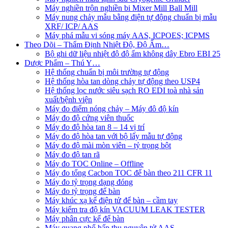
Máy nghiền trộn nghiền bi Mixer Mill Ball Mill
Máy nung chảy mẫu bằng điện tự động chuẩn bị mẫu
XRF/ ICP/ AAS
Máy phá mẫu vi sóng máy AAS, ICPOES; ICPMS
Theo Dõi – Thẩm Định Nhiệt Độ, Độ Ẩm…
Bộ ghi dữ liệu nhiệt độ độ ẩm không dây Ebro EBI 25
Dược Phẩm – Thú Y…
Hệ thống chuẩn bị môi trường tự động
Hệ thống hòa tan dòng chảy tự động theo USP4
Hệ thống lọc nước siêu sạch RO EDI​​ toà nhà sản
xuất/bệnh viện
Máy đo điểm nóng chảy – Máy đô độ kín
Máy đo độ cứng viên thuốc
Máy đo độ hòa tan 8 – 14 vị trí
Máy đo độ hòa tan với bộ lấy mẫu tự động
Máy đo độ mài mòn viên – tỷ trọng bột
Máy đo độ tan rã
Máy đo TOC Online – Offline
Máy đo tổng Cacbon TOC để bàn theo 211 CFR 11
Máy đo tỷ trọng dạng đóng
Máy đo tỷ trọng để bàn
Máy khúc xạ kế điện tử để bàn – cầm tay
Máy kiểm tra độ kín VACUUM LEAK TESTER
Máy phân cực kế để bàn
Máy quang phổ hấp thu nguyên tử AAS