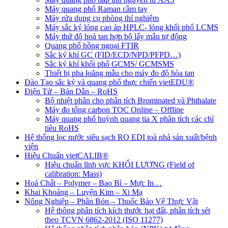
Máy quang phổ Raman cầm tay
Máy rửa dụng cụ phòng thí nghiệm
Máy sắc ký lỏng cao áp HPLC- lỏng khối phổ LCMS
Máy thử độ hoà tan hợp bộ lấy mẫu tự động
Quang phổ hồng ngoại FTIR
Sắc ký khí GC (FID/ECD/NPD/PFPD…)
Sắc ký khí khối phổ GCMS/ GCMSMS
Thiết bị pha loãng mẫu cho máy đo độ hòa tan
Đào Tạo sắc ký và quang phổ thực chiến vietEDU®
Điện Tử – Bán Dẫn – RoHS
Bộ nhiệt phân cho phân tích Brominated và Phthalate
Máy đo tổng carbon TOC Online – Offline
Máy quang phổ huỳnh quang tia X phân tích các chỉ
tiêu RoHS
Hệ thống lọc nước siêu sạch RO EDI​​ toà nhà sản xuất/bệnh
viện
Hiệu Chuẩn vietCALIB®
Hiệu chuẩn lĩnh vực KHỐI LƯỢNG (Field of
calibration: Mass)
Hoá Chất – Polymer – Bao Bì – Mực In…
Khai Khoáng – Luyện Kim – Xi Mạ
Nông Nghiệp – Phân Bón – Thuốc Bảo Vệ Thực Vật
Hệ thông phân tích kích thước hạt đất, phân tích sét
theo TCVN 6862-2012 (ISO 11277)