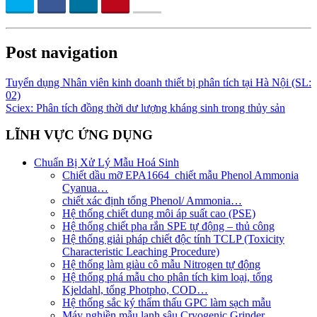
Post navigation
Tuyển dụng Nhân viên kinh doanh thiết bị phân tích tại Hà Nội (SL:
02)
Sciex: Phân tích đồng thời dư lượng kháng sinh trong thủy sản
LĨNH VỰC ỨNG DỤNG
Chuẩn Bị Xử Lý Mẫu Hoá Sinh
Chiết dầu mỡ EPA1664_chiết mẫu Phenol Ammonia
Cyanua…
chiết xác định tổng Phenol/ Ammonia…
Hệ thống chiết dung môi áp suất cao (PSE)
Hệ thống chiết pha rắn SPE tự động – thủ công
Hệ thống giải pháp chiết độc tính TCLP (Toxicity
Characteristic Leaching Procedure)
Hệ thống làm giàu cô mẫu Nitrogen tự động
Hệ thống phá mẫu cho phân tích kim loại, tổng
Kjeldahl, tổng Photpho, COD…
Hệ thống sắc ký thẩm thấu GPC làm sạch mẫu
Máy nghiền mẫu lạnh sâu Cryogenic Grinder