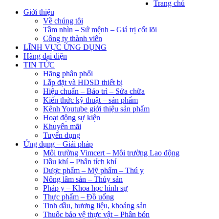
Trang chủ
Giới thiệu
Về chúng tôi
Tầm nhìn – Sứ mệnh – Giá trị cốt lõi
Công ty thành viên
LĨNH VỰC ỨNG DỤNG
Hãng đại diện
TIN TỨC
Hãng phân phối
Lắp đặt và HDSD thiết bị
Hiệu chuẩn – Bảo trì – Sửa chữa
Kiến thức kỹ thuật – sản phẩm
Kênh Youtube giới thiệu sản phẩm
Hoạt động sự kiện
Khuyến mãi
Tuyển dụng
Ứng dụng – Giải pháp
Môi trường Vimcert – Môi trường Lao động
Dầu khí – Phân tích khí
Dược phẩm – Mỹ phẩm – Thú y
Nông lâm sản – Thủy sản
Pháp y – Khoa học hình sự
Thực phẩm – Đồ uống
Tinh dầu, hương liệu, khoáng sản
Thuốc bảo vệ thực vật – Phân bón