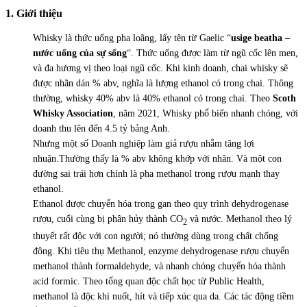
1. Giới thiệu
Whisky là thức uống pha loãng, lấy tên từ Gaelic “
usige beatha –
nước uống của sự sống
“. Thức uống được làm từ ngũ cốc lên men,
và đa hương vị theo loại ngũ cốc. Khi kinh doanh, chai whisky sẽ
được nhãn dán % abv, nghĩa là lượng ethanol có trong chai. Thông
thường, whisky 40% abv là 40% ethanol có trong chai. Theo
Scoth
Whisky Association
, năm 2021, Whisky phổ biến nhanh chóng, với
doanh thu lên đến 4.5 tỷ bảng Anh.
Nhưng một số Doanh nghiệp làm giả rượu nhằm tăng lợi
nhuận.Thường thấy là % abv không khớp với nhãn. Và một con
đường sai trái hơn chính là pha methanol trong rượu mạnh thay
ethanol.
Ethanol được chuyển hóa trong gan theo quy trình dehydrogenase
rượu, cuối cùng bị phân hủy thành CO
và nước. Methanol theo lý
2
thuyết rất độc với con người; nó thường dùng trong chất chống
đông. Khi tiêu thụ Methanol, enzyme dehydrogenase rượu chuyển
methanol thành formaldehyde, và nhanh chóng chuyển hóa thành
acid formic. Theo tổng quan độc chất học từ Public Health,
methanol là độc khi nuốt, hít và tiếp xúc qua da. Các tác động tiềm