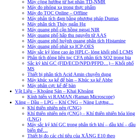
Máy cộng hưởng từ hạt nhân TD-NMR
Máy đo phóng xạ trong thực phẩm
Máy đo TOC Online – Offline
Máy phân tích đạm bằng phương pháp Dumas
Máy phân tích Thủy ngân Hg
Máy quang phổ cận hồng ngoại NIR
Máy quang phổ hấp thu nguyên tử AAS
Máy quang phổ huỳnh quang phân tích Histamine
Máy quang phổ phát xạ ICP-OES
Máy sắc ký lỏng cao áp HPLC- lỏng khối phổ LCMS
Phân tích dòng liên tục CFA phân tích SO2 trong bia
Sắc ký khí GC (FID/ECD/NPD/PFPD…) – Khối phổ
MS
Thiết bị phân tích Acid Amin chuyên dụng
Máy khúc xạ kế để bàn – Khúc xạ kế Abbe
Máy phân cực kế để bàn
Vật Liệu – Khoáng Sản – Khai Khoáng
Kính hiển vi RAMAN (Raman Microscope)
Xăng – Dầu – LPG – Khí CNG – Năng Lượng…
Khí thiên nhiên nén (CNG)
Khí thiên nhiên nén (CNG) – Khí thiên nhiên hóa lỏng
(LNG)
Máy sắc ký khí GC trong phân tích khí – dầu khí – dầu
biến thế…
Thiết bị đo các chỉ tiêu của XĂNG E10 theo