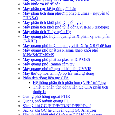
Máy khúc xạ kế để bàn
Máy phân cực kế tự động để bàn
Máy phân tích đạm phương pháp Dumas – nguyên tố
CHNS-O
Máy phân tích khối phổ tỷ lệ đồng vị
Máy phân tích khối phổ tỷ lệ đồng vị IRMS (Isotope)
Máy phân tích Thủy ngân Hg
Máy quang phổ huỳnh quang tia X phản xạ toàn phần
(T-XRF)
Máy quang phổ huỳnh quang vi tia X (μ-XRF) để bàn
Máy quang phổ phát xạ Plasma ghép khối phổ
ICPMS/ICPMSMS
Máy quang phổ phát xạ plasma ICP-OES
Máy quang phổ Raman cầm tay
Máy quang phổ tử ngoại khả kiến UVVIS
Máy thử độ hoà tan hợp bộ lấy mẫu tự động
Phân tích dòng liên tục CFA
Hệ thống phân tích phân bón (NPK) tự động
Thiết bị phân tích dòng liên tục CFA phân tích
thuốc lá
Quang phổ hồng ngoại FTIR
Quang phổ huỳnh quang FL
Sắc ký khí GC (FID/ECD/NPD/PFPD…)
Sắc ký khí GC hệ chuyên dụng GC Analyzer
Sắc ký khí khối phổ 01 tứ cực GCMS/ 03 tứ cực