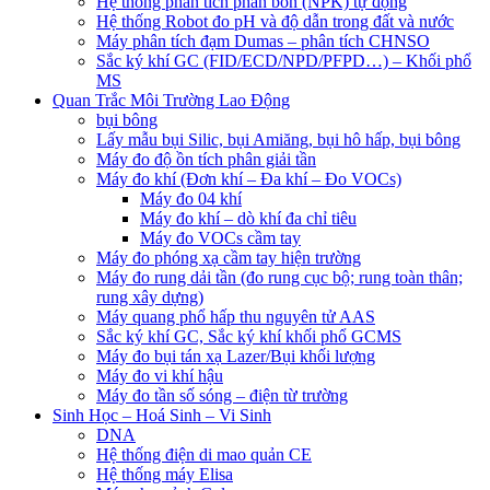
Hệ thống phân tích phân bón (NPK) tự động
Hệ thống Robot đo pH và độ dẫn trong đất và nước
Máy phân tích đạm Dumas – phân tích CHNSO
Sắc ký khí GC (FID/ECD/NPD/PFPD…) – Khối phổ
MS
Quan Trắc Môi Trường Lao Động
bụi bông
Lấy mẫu bụi Silic, bụi Amiăng, bụi hô hấp, bụi bông
Máy đo độ ồn tích phân giải tần
Máy đo khí (Đơn khí – Đa khí – Đo VOCs)
Máy đo 04 khí
Máy đo khí – dò khí đa chỉ tiêu
Máy đo VOCs cầm tay
Máy đo phóng xạ cầm tay hiện trường
Máy đo rung dải tần (đo rung cục bộ; rung toàn thân;
rung xây dựng)
Máy quang phổ hấp thu nguyên tử AAS
Sắc ký khí GC, Sắc ký khí khối phổ GCMS
Máy đo bụi tán xạ Lazer/Bụi khối lượng
Máy đo vi khí hậu
Máy đo tần số sóng – điện từ trường
Sinh Học – Hoá Sinh – Vi Sinh
DNA
Hệ thống điện di mao quản CE
Hệ thống máy Elisa