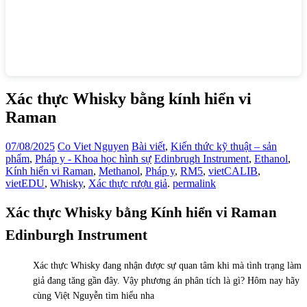
Xác thực Whisky bằng kính hiển vi
Raman
07/08/2025
Co Viet Nguyen
Bài viết
,
Kiến thức kỹ thuật – sản
phẩm
,
Pháp y - Khoa học hình sự
Edinbrugh Instrument
,
Ethanol
,
Kính hiển vi Raman
,
Methanol
,
Pháp y
,
RM5
,
vietCALIB
,
vietEDU
,
Whisky
,
Xác thực rượu giả
.
permalink
Xác thực Whisky bằng Kính hiển vi Raman
Edinburgh Instrument
Xác thực Whisky đang nhận được sự quan tâm khi mà tình trạng làm
giả đang tăng gần đây. Vậy phương án phân tích là gì? Hôm nay hãy
cùng Việt Nguyễn tìm hiểu nha