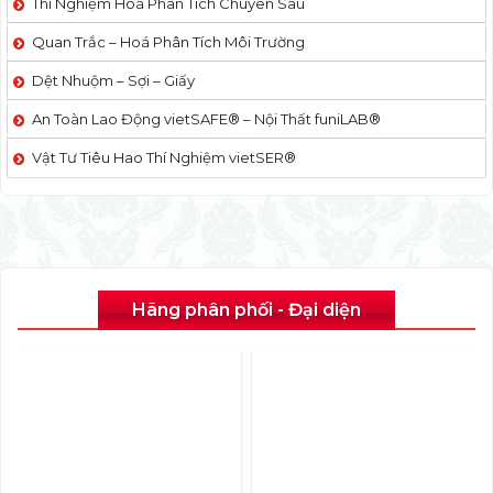
Thí Nghiệm Hoá Phân Tích Chuyên Sâu
Quan Trắc – Hoá Phân Tích Môi Trường
Dệt Nhuộm – Sợi – Giấy
An Toàn Lao Động vietSAFE® – Nội Thất funiLAB®
Vật Tư Tiêu Hao Thí Nghiệm vietSER®
Hãng phân phối - Đại diện