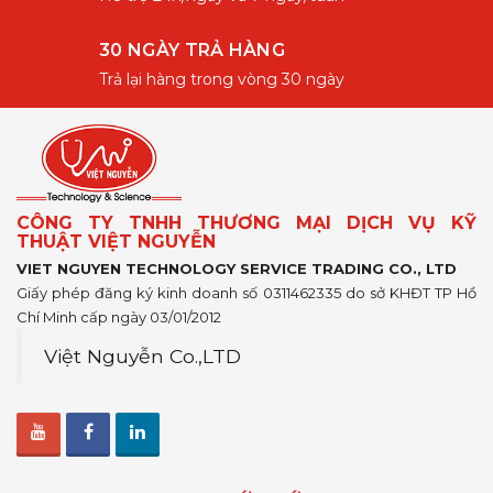
30 NGÀY TRẢ HÀNG
Trả lại hàng trong vòng 30 ngày
CÔNG TY TNHH THƯƠNG MẠI DỊCH VỤ KỸ
THUẬT VIỆT NGUYỄN
VIET NGUYEN TECHNOLOGY SERVICE TRADING CO., LTD
Giấy phép đăng ký kinh doanh số 0311462335 do sở KHĐT TP Hồ
Chí Minh cấp ngày 03/01/2012
Việt Nguyễn Co.,LTD