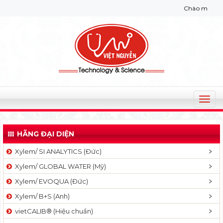
Chào mừng bạn đến
T
o
g
HÃNG ĐẠI DIỆN
g
l
Xylem/ SI ANALYTICS (Đức)
e
Xylem/ GLOBAL WATER (Mỹ)
n
a
Xylem/ EVOQUA (Đức)
v
Xylem/ B+S (Anh)
i
g
vietCALIB® (Hiệu chuẩn)
a