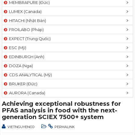
MEMBRAPURE (Đức)
LUMEX (Canada)
HITACHI (Nhật Bản)
FROILABO (Pháp)
EXPECT (Trung Quốc)
ESC (Mỹ)
EDINBURGH (Anh)
DOZA (Nga)
CDS ANALYTICAL (Mỹ)
BRUKER (Đức)
AURORA (Canada)
Achieving exceptional robustness for
PFAS analysis in food with the next-
generation SCIEX 7500+ system
VIETNGUYENCO
PERMALINK