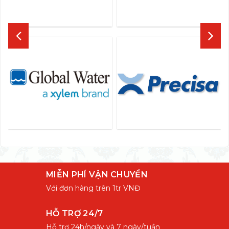
MIỄN PHÍ VẬN CHUYỂN
Với đơn hàng trên 1tr VNĐ
HỖ TRỢ 24/7
Hỗ trợ 24h/ngày và 7 ngày/tuần