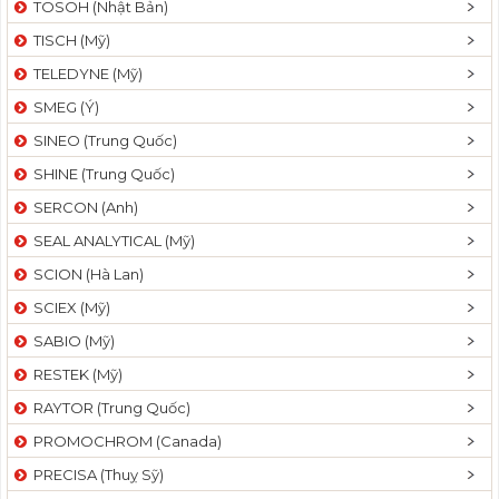
TOSOH (Nhật Bản)
t
TISCH (Mỹ)
i
o
TELEDYNE (Mỹ)
n
SMEG (Ý)
SINEO (Trung Quốc)
SHINE (Trung Quốc)
SERCON (Anh)
SEAL ANALYTICAL (Mỹ)
SCION (Hà Lan)
SCIEX (Mỹ)
SABIO (Mỹ)
RESTEK (Mỹ)
RAYTOR (Trung Quốc)
PROMOCHROM (Canada)
PRECISA (Thuỵ Sỹ)