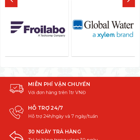
MIỄN PHÍ VẬN CHUYỂN
Với đơn hàng trên 1tr VNĐ
HỖ TRỢ 24/7
Hỗ trợ 24h/ngày và 7 ngày/tuần
30 NGÀY TRẢ HÀNG