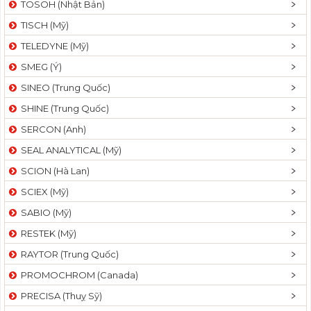
TOSOH (Nhật Bản)
t
TISCH (Mỹ)
i
o
TELEDYNE (Mỹ)
n
SMEG (Ý)
SINEO (Trung Quốc)
SHINE (Trung Quốc)
SERCON (Anh)
SEAL ANALYTICAL (Mỹ)
SCION (Hà Lan)
SCIEX (Mỹ)
SABIO (Mỹ)
RESTEK (Mỹ)
RAYTOR (Trung Quốc)
PROMOCHROM (Canada)
PRECISA (Thuỵ Sỹ)