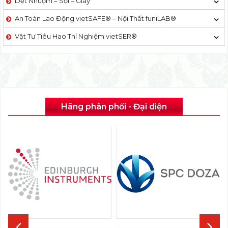
Dệt Nhuộm – Sợi – Giấy
An Toàn Lao Động vietSAFE® – Nội Thất funiLAB®
Vật Tư Tiêu Hao Thí Nghiệm vietSER®
Hãng phân phối - Đại diện