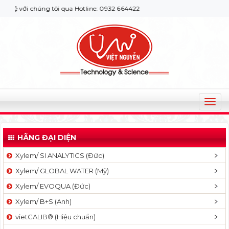
 với chúng tôi qua Hotline: 0932 664422
T
o
g
HÃNG ĐẠI DIỆN
g
l
Xylem/ SI ANALYTICS (Đức)
e
Xylem/ GLOBAL WATER (Mỹ)
n
a
Xylem/ EVOQUA (Đức)
v
Xylem/ B+S (Anh)
i
g
vietCALIB® (Hiệu chuẩn)
a