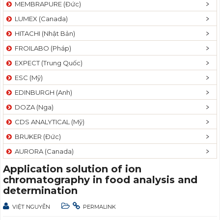
MEMBRAPURE (Đức)
LUMEX (Canada)
HITACHI (Nhật Bản)
FROILABO (Pháp)
EXPECT (Trung Quốc)
ESC (Mỹ)
EDINBURGH (Anh)
DOZA (Nga)
CDS ANALYTICAL (Mỹ)
BRUKER (Đức)
AURORA (Canada)
Application solution of ion
chromatography in food analysis and
determination
VIỆT NGUYỄN
PERMALINK