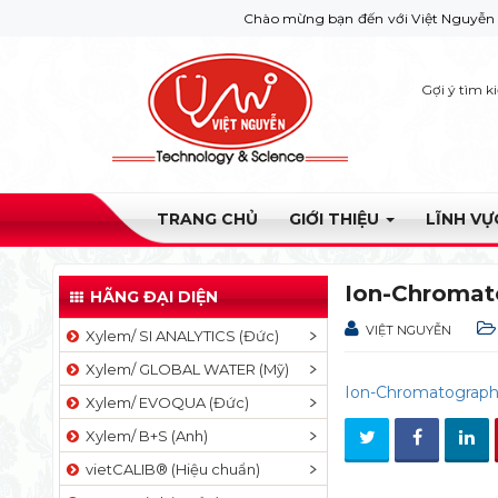
Chào mừng bạn đến với Việt Nguyễn Co. Nếu b
Gợi ý tìm k
TRANG CHỦ
GIỚI THIỆU
LĨNH V
Ion-Chromat
HÃNG ĐẠI DIỆN
VIỆT NGUYỄN
Xylem/ SI ANALYTICS (Đức)
Xylem/ GLOBAL WATER (Mỹ)
Ion-Chromatograp
Xylem/ EVOQUA (Đức)
Xylem/ B+S (Anh)
vietCALIB® (Hiệu chuẩn)