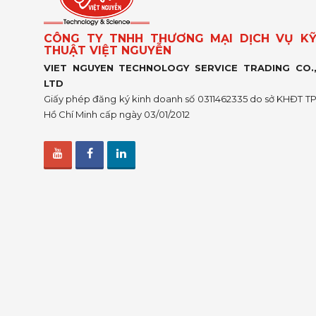
CÔNG TY TNHH THƯƠNG MẠI DỊCH VỤ K
THUẬT VIỆT NGUYỄN
VIET NGUYEN TECHNOLOGY SERVICE TRADING CO.
LTD
Giấy phép đăng ký kinh doanh số 0311462335 do sở KHĐT T
Hồ Chí Minh cấp ngày 03/01/2012