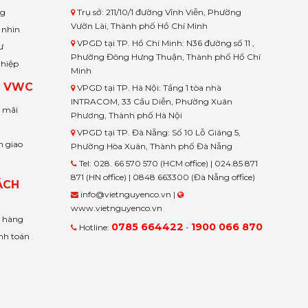
ng
Trụ sở: 211/10/1 đường Vĩnh Viễn, Phường
Vườn Lài, Thành phố Hồ Chí Minh
 nhìn
VPGD tại TP. Hồ Chí Minh: N36 đường số 11 ,
ư
Phường Đông Hưng Thuận, Thành phố Hồ Chí
ghiệp
Minh
H VWC
VPGD tại TP. Hà Nội: Tầng 1 tòa nhà
INTRACOM, 33 Cầu Diễn, Phường Xuân
u mãi
Phương, Thành phố Hà Nội
VPGD tại TP. Đà Nẵng: Số 10 Lỗ Giáng 5,
n giao
Phường Hòa Xuân, Thành phố Đà Nẵng
Tel: 028. 66 570 570 (HCM office) | 024.85 871
871 (HN office) | 0848 663300 (Đà Nẵng office)
ÁCH
info@vietnguyenco.vn |
www.vietnguyenco.vn
n hàng
0785 664422
1900 066 870
Hotline:
-
nh toán
t