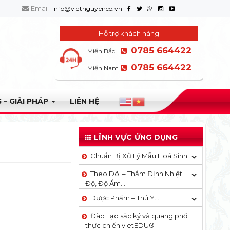
Email:
info@vietnguyenco.vn
Hỗ trợ khách hàng
0785 664422
Miền Bắc
0785 664422
Miền Nam
 – GIẢI PHÁP
LIÊN HỆ
LĨNH VỰC ỨNG DỤNG
Chuẩn Bị Xử Lý Mẫu Hoá Sinh
Theo Dõi – Thẩm Định Nhiệt
Độ, Độ Ẩm…
Dược Phẩm – Thú Y…
Đào Tạo sắc ký và quang phổ
thực chiến vietEDU®