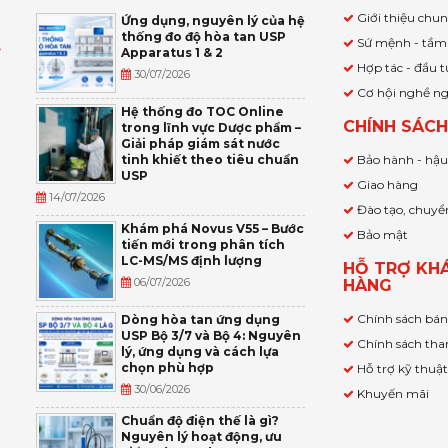
Giới thiệu chu
Ứng dụng, nguyên lý của hệ
thống đo độ hòa tan USP
Sứ mệnh - tầm
Apparatus 1 & 2
Ỹ
Hợp tác - đầu t
30/07/2026
Cơ hội nghề n
,
Hệ thống đo TOC Online
CHÍNH SÁC
trong lĩnh vực Dược phẩm –
P
Giải pháp giám sát nước
tinh khiết theo tiêu chuẩn
Bảo hành - hậ
USP
Giao hàng
14/07/2026
Đào tạo, chuyể
Khám phá Novus V55 – Bước
Bảo mật
tiến mới trong phân tích
LC-MS/MS định lượng
HỖ TRỢ KH
06/07/2026
HÀNG
Chính sách bá
Dòng hòa tan ứng dụng
USP Bộ 3/7 và Bộ 4: Nguyên
Chính sách tha
lý, ứng dụng và cách lựa
chọn phù hợp
Hỗ trợ kỹ thuậ
30/06/2026
Khuyến mãi
Chuẩn độ điện thế là gì?
Nguyên lý hoạt động, ưu