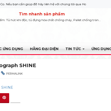
ạn cần giúp đỡ hãy liên hệ với chúng tôi qua Hotline: 0932 664422
Tìm nhanh sản phẩm
iếm: Tủ hút khí độc, tủ đựng hóa chất chống cháy, Pallet chống tràn...
ỰC ỨNG DỤNG
HÃNG ĐẠI DIỆN
TIN TỨC
ỨNG DỤNG
ograph SHINE
PERMALINK
h SHINE