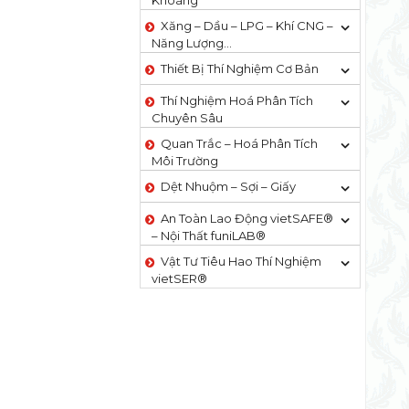
Khoáng
Xăng – Dầu – LPG – Khí CNG –
Năng Lượng…
Thiết Bị Thí Nghiệm Cơ Bản
Thí Nghiệm Hoá Phân Tích
Chuyên Sâu
Quan Trắc – Hoá Phân Tích
Môi Trường
Dệt Nhuộm – Sợi – Giấy
An Toàn Lao Động vietSAFE®
– Nội Thất funiLAB®
Vật Tư Tiêu Hao Thí Nghiệm
vietSER®