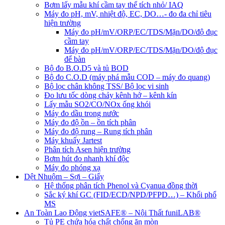
Bơm lấy mẫu khí cầm tay thể tích nhỏ/ IAQ
Máy đo pH, mV, nhiệt độ, EC, DO…- đo đa chỉ tiêu
hiện trường
Máy đo pH/mV/ORP/EC/TDS/Mặn/DO/độ đục
cầm tay
Máy đo pH/mV/ORP/EC/TDS/Mặn/DO/độ đục
để bàn
Bộ đo B.O.D5 và tủ BOD
Bộ đo C.O.D (máy phá mẫu COD – máy đo quang)
Bộ lọc chân không TSS/ Bộ lọc vi sinh
Đo lưu tốc dòng chảy kênh hở – kênh kín
Lấy mẫu SO2/CO/NOx ống khói
Máy đo dầu trong nước
Máy đo độ ồn – ồn tích phân
Máy đo độ rung – Rung tích phân
Máy khuấy Jartest
Phân tích Asen hiện trường
Bơm hút đo nhanh khí độc
Máy đo phóng xạ
Dệt Nhuộm – Sợi – Giấy
Hệ thống phân tích Phenol và Cyanua đồng thời
Sắc ký khí GC (FID/ECD/NPD/PFPD…) – Khối phổ
MS
An Toàn Lao Động vietSAFE® – Nội Thất funiLAB®
Tủ PE chứa hóa chất chống ăn mòn