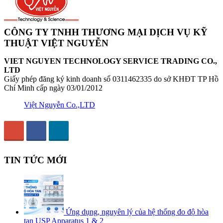
CÔNG TY TNHH THƯƠNG MẠI DỊCH VỤ KỸ
THUẬT VIỆT NGUYỄN
VIET NGUYEN TECHNOLOGY SERVICE TRADING CO.,
LTD
Giấy phép đăng ký kinh doanh số 0311462335 do sở KHĐT TP Hồ
Chí Minh cấp ngày 03/01/2012
Việt Nguyễn Co.,LTD
TIN TỨC MỚI
Ứng dụng, nguyên lý của hệ thống đo độ hòa
tan USP Apparatus 1 & 2