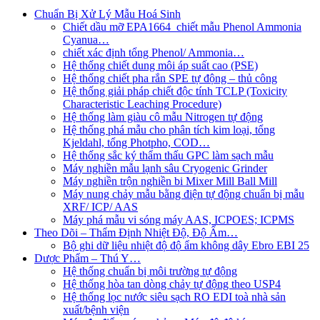
Chuẩn Bị Xử Lý Mẫu Hoá Sinh
Chiết dầu mỡ EPA1664_chiết mẫu Phenol Ammonia
Cyanua…
chiết xác định tổng Phenol/ Ammonia…
Hệ thống chiết dung môi áp suất cao (PSE)
Hệ thống chiết pha rắn SPE tự động – thủ công
Hệ thống giải pháp chiết độc tính TCLP (Toxicity
Characteristic Leaching Procedure)
Hệ thống làm giàu cô mẫu Nitrogen tự động
Hệ thống phá mẫu cho phân tích kim loại, tổng
Kjeldahl, tổng Photpho, COD…
Hệ thống sắc ký thẩm thấu GPC làm sạch mẫu
Máy nghiền mẫu lạnh sâu Cryogenic Grinder
Máy nghiền trộn nghiền bi Mixer Mill Ball Mill
Máy nung chảy mẫu bằng điện tự động chuẩn bị mẫu
XRF/ ICP/ AAS
Máy phá mẫu vi sóng máy AAS, ICPOES; ICPMS
Theo Dõi – Thẩm Định Nhiệt Độ, Độ Ẩm…
Bộ ghi dữ liệu nhiệt độ độ ẩm không dây Ebro EBI 25
Dược Phẩm – Thú Y…
Hệ thống chuẩn bị môi trường tự động
Hệ thống hòa tan dòng chảy tự động theo USP4
Hệ thống lọc nước siêu sạch RO EDI​​ toà nhà sản
xuất/bệnh viện