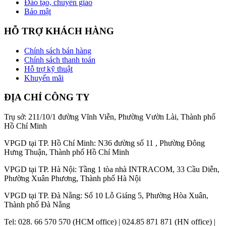
Đào tạo, chuyển giao
Bảo mật
HỖ TRỢ KHÁCH HÀNG
Chính sách bán hàng
Chính sách thanh toán
Hỗ trợ kỹ thuật
Khuyến mãi
ĐỊA CHỈ CÔNG TY
Trụ sở: 211/10/1 đường Vĩnh Viễn, Phường Vườn Lài, Thành phố
Hồ Chí Minh
VPGD tại TP. Hồ Chí Minh: N36 đường số 11 , Phường Đông
Hưng Thuận, Thành phố Hồ Chí Minh
VPGD tại TP. Hà Nội: Tầng 1 tòa nhà INTRACOM, 33 Cầu Diễn,
Phường Xuân Phương, Thành phố Hà Nội
VPGD tại TP. Đà Nẵng: Số 10 Lỗ Giáng 5, Phường Hòa Xuân,
Thành phố Đà Nẵng
Tel: 028. 66 570 570 (HCM office) | 024.85 871 871 (HN office) |