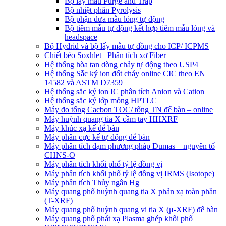
Bộ lấy mẫu Purge and Trap
Bộ nhiệt phân Pyrolysis
Bộ phận đưa mẫu lỏng tự động
Bộ tiêm mẫu tự động kết hợp tiêm mẫu lỏng và
headspace
Bộ Hydrid và bộ lấy mẫu tự đồng cho ICP/ ICPMS
Chiết béo Soxhlet_ Phân tích xơ Fiber
Hệ thống hòa tan dòng chảy tự động theo USP4
Hệ thống Sắc ký ion đốt cháy online CIC theo EN
14582 và ASTM D7359
Hệ thống sắc ký ion IC phân tích Anion và Cation
Hệ thống sắc ký lớp mỏng HPTLC
Máy đo tổng Cacbon TOC/ tổng TN để bàn – online
Máy huỳnh quang tia X cầm tay HHXRF
Máy khúc xạ kế để bàn
Máy phân cực kế tự động để bàn
Máy phân tích đạm phương pháp Dumas – nguyên tố
CHNS-O
Máy phân tích khối phổ tỷ lệ đồng vị
Máy phân tích khối phổ tỷ lệ đồng vị IRMS (Isotope)
Máy phân tích Thủy ngân Hg
Máy quang phổ huỳnh quang tia X phản xạ toàn phần
(T-XRF)
Máy quang phổ huỳnh quang vi tia X (μ-XRF) để bàn
Máy quang phổ phát xạ Plasma ghép khối phổ