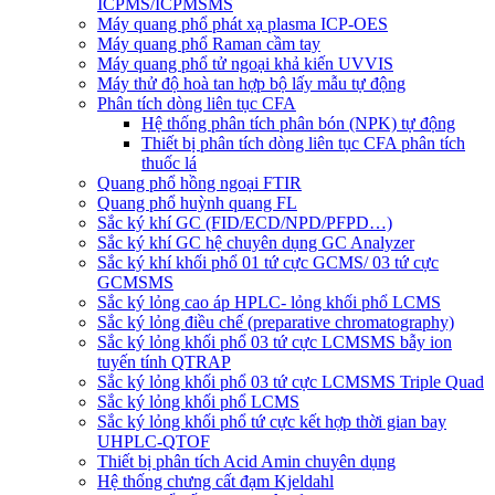
ICPMS/ICPMSMS
Máy quang phổ phát xạ plasma ICP-OES
Máy quang phổ Raman cầm tay
Máy quang phổ tử ngoại khả kiến UVVIS
Máy thử độ hoà tan hợp bộ lấy mẫu tự động
Phân tích dòng liên tục CFA
Hệ thống phân tích phân bón (NPK) tự động
Thiết bị phân tích dòng liên tục CFA phân tích
thuốc lá
Quang phổ hồng ngoại FTIR
Quang phổ huỳnh quang FL
Sắc ký khí GC (FID/ECD/NPD/PFPD…)
Sắc ký khí GC hệ chuyên dụng GC Analyzer
Sắc ký khí khối phổ 01 tứ cực GCMS/ 03 tứ cực
GCMSMS
Sắc ký lỏng cao áp HPLC- lỏng khối phổ LCMS
Sắc ký lỏng điều chế (preparative chromatography)
Sắc ký lỏng khối phổ 03 tứ cực LCMSMS bẫy ion
tuyến tính QTRAP
Sắc ký lỏng khối phổ 03 tứ cực LCMSMS Triple Quad
Sắc ký lỏng khối phổ LCMS
Sắc ký lỏng khối phổ tứ cực kết hợp thời gian bay
UHPLC-QTOF
Thiết bị phân tích Acid Amin chuyên dụng
Hệ thống chưng cất đạm Kjeldahl