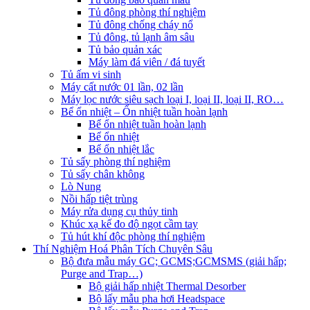
Tủ đông phòng thí nghiệm
Tủ đông chống cháy nổ
Tủ đông, tủ lạnh âm sâu
Tủ bảo quản xác
Máy làm đá viên / đá tuyết
Tủ ấm vi sinh
Máy cất nước 01 lần, 02 lần
Máy lọc nước siêu sạch loại I, loại II, loại II, RO…
Bể ổn nhiệt – Ổn nhiệt tuần hoàn lạnh
Bể ổn nhiệt tuần hoàn lạnh
Bể ổn nhiệt
Bể ổn nhiệt lắc
Tủ sấy phòng thí nghiệm
Tủ sấy chân không
Lò Nung
Nồi hấp tiệt trùng
Máy rửa dụng cụ thủy tinh
Khúc xạ kế đo độ ngọt cầm tay
Tủ hút khí độc phòng thí nghiệm
Thí Nghiệm Hoá Phân Tích Chuyên Sâu
Bộ đưa mẫu máy GC; GCMS;GCMSMS (giải hấp;
Purge and Trap…)
Bộ giải hấp nhiệt Thermal Desorber
Bộ lấy mẫu pha hơi Headspace