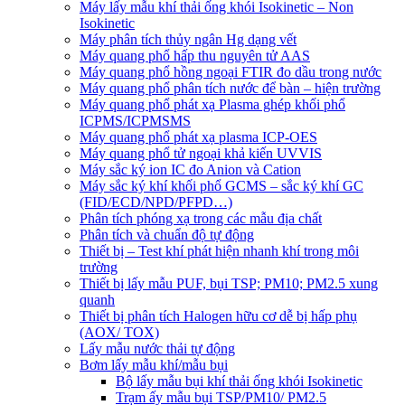
Máy lấy mẫu khí thải ống khói Isokinetic – Non
Isokinetic
Máy phân tích thủy ngân Hg dạng vết
Máy quang phổ hấp thu nguyên tử AAS
Máy quang phổ hồng ngoại FTIR đo dầu trong nước
Máy quang phổ phân tích nước để bàn – hiện trường
Máy quang phổ phát xạ Plasma ghép khối phổ
ICPMS/ICPMSMS
Máy quang phổ phát xạ plasma ICP-OES
Máy quang phổ tử ngoại khả kiến UVVIS
Máy sắc ký ion IC đo Anion và Cation
Máy sắc ký khí khối phổ GCMS – sắc ký khí GC
(FID/ECD/NPD/PFPD…)
Phân tích phóng xạ trong các mẫu địa chất
Phân tích và chuẩn độ tự động
Thiết bị – Test khí phát hiện nhanh khí trong môi
trường
Thiết bị lấy mẫu PUF, bụi TSP; PM10; PM2.5 xung
quanh
Thiết bị phân tích Halogen hữu cơ dễ bị hấp phụ
(AOX/ TOX)
Lấy mẫu nước thải tự động
Bơm lấy mẫu khí/mẫu bụi
Bộ lấy mẫu bụi khí thải ống khói Isokinetic
Trạm ấy mẫu bụi TSP/PM10/ PM2.5