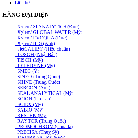
Liên hệ
HÃNG ĐẠI DIỆN
Xylem/ SI ANALYTICS (Đức)
Xylem/ GLOBAL WATER (Mỹ)
Xylem/ EVOQUA (Đức)
Xylem/ B+S (Anh)
vietCALIB® (Hiệu chuẩn)
TOSOH (Nhật Bản)
TISCH (Mỹ)
TELEDYNE (Mỹ)
SMEG (Ý)
SINEO (Trung Quốc)
SHINE (Trung Quốc)
SERCON (Anh)
SEAL ANALYTICAL (Mỹ)
SCION (Hà Lan)
SCIEX (Mỹ)
SABIO (Mỹ)
RESTEK (Mỹ)
RAYTOR (Trung Quốc)
PROMOCHROM (Canada)
PRECISA (Thuỵ Sỹ)
MEMBRAPURE (Đức)