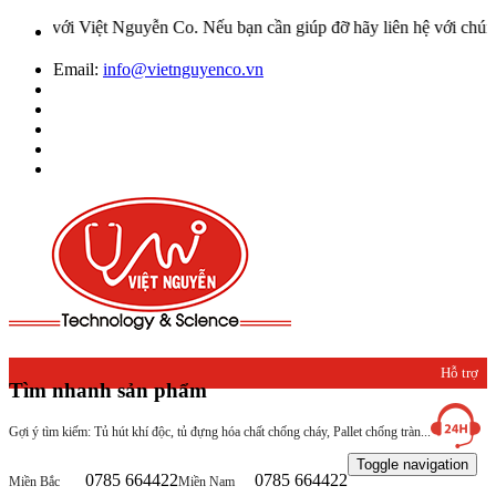
Việt Nguyễn Co. Nếu bạn cần giúp đỡ hãy liên hệ với chúng tôi qua 
Email:
info@vietnguyenco.vn
Hỗ trợ
Tìm nhanh sản phẩm
khách
Gợi ý tìm kiếm: Tủ hút khí độc, tủ đựng hóa chất chống cháy, Pallet chống tràn...
hàng
Toggle navigation
0785 664422
0785 664422
Miền Bắc
Miền Nam