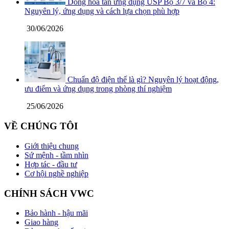
Dòng hòa tan ứng dụng USP Bộ 3/7 và Bộ 4:
Nguyên lý, ứng dụng và cách lựa chọn phù hợp
30/06/2026
Chuẩn độ điện thế là gì? Nguyên lý hoạt động,
ưu điểm và ứng dụng trong phòng thí nghiệm
25/06/2026
VỀ CHÚNG TÔI
Giới thiệu chung
Sứ mệnh - tầm nhìn
Hợp tác - đầu tư
Cơ hội nghề nghiệp
CHÍNH SÁCH VWC
Bảo hành - hậu mãi
Giao hàng