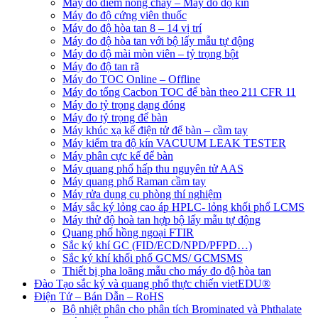
Máy đo điểm nóng chảy – Máy đô độ kín
Máy đo độ cứng viên thuốc
Máy đo độ hòa tan 8 – 14 vị trí
Máy đo độ hòa tan với bộ lấy mẫu tự động
Máy đo độ mài mòn viên – tỷ trọng bột
Máy đo độ tan rã
Máy đo TOC Online – Offline
Máy đo tổng Cacbon TOC để bàn theo 211 CFR 11
Máy đo tỷ trọng dạng đóng
Máy đo tỷ trọng để bàn
Máy khúc xạ kế điện tử để bàn – cầm tay
Máy kiểm tra độ kín VACUUM LEAK TESTER
Máy phân cực kế để bàn
Máy quang phổ hấp thu nguyên tử AAS
Máy quang phổ Raman cầm tay
Máy rửa dụng cụ phòng thí nghiệm
Máy sắc ký lỏng cao áp HPLC- lỏng khối phổ LCMS
Máy thử độ hoà tan hợp bộ lấy mẫu tự động
Quang phổ hồng ngoại FTIR
Sắc ký khí GC (FID/ECD/NPD/PFPD…)
Sắc ký khí khối phổ GCMS/ GCMSMS
Thiết bị pha loãng mẫu cho máy đo độ hòa tan
Đào Tạo sắc ký và quang phổ thực chiến vietEDU®
Điện Tử – Bán Dẫn – RoHS
Bộ nhiệt phân cho phân tích Brominated và Phthalate