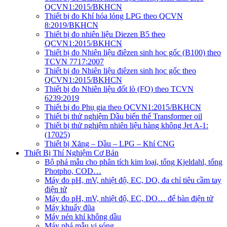
QCVN1:2015/BKHCN
Thiết bị đo Khí hóa lỏng LPG theo QCVN
8:2019/BKHCN
Thiết bị đo nhiên liệu Diezen B5 theo
QCVN1:2015/BKHCN
Thiết bị đo Nhiên liệu điêzen sinh học gốc (B100) theo
TCVN 7717:2007
Thiết bị đo Nhiên liệu điêzen sinh học gốc theo
QCVN1:2015/BKHCN
Thiết bị đo Nhiên liệu đốt lò (FO) theo TCVN
6239:2019
Thiết bị đo Phụ gia theo QCVN1:2015/BKHCN
Thiết bị thử nghiệm Dầu biến thế Transformer oil
Thiết bị thử nghiệm nhiên liệu hàng không Jet A-1:
(17025)
Thiết bị Xăng – Dầu – LPG – Khí CNG
Thiết Bị Thí Nghiệm Cơ Bản
Bộ phá mẫu cho phân tích kim loại, tổng Kjeldahl, tổng
Photpho, COD…
Máy đo pH, mV, nhiệt độ, EC, DO, đa chỉ tiêu cầm tay
điện tử
Máy đo pH, mV, nhiệt độ, EC, DO… để bàn điện tử
Máy khuấy đũa
Máy nén khí không dầu
Máy phá mẫu vi sóng