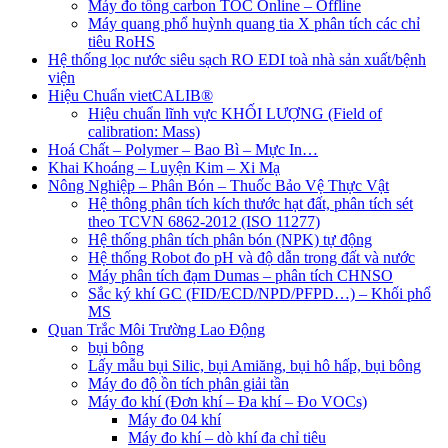
Máy đo tổng carbon TOC Online – Offline
Máy quang phổ huỳnh quang tia X phân tích các chỉ
tiêu RoHS
Hệ thống lọc nước siêu sạch RO EDI​​ toà nhà sản xuất/bệnh
viện
Hiệu Chuẩn vietCALIB®
Hiệu chuẩn lĩnh vực KHỐI LƯỢNG (Field of
calibration: Mass)
Hoá Chất – Polymer – Bao Bì – Mực In…
Khai Khoáng – Luyện Kim – Xi Mạ
Nông Nghiệp – Phân Bón – Thuốc Bảo Vệ Thực Vật
Hệ thông phân tích kích thước hạt đất, phân tích sét
theo TCVN 6862-2012 (ISO 11277)
Hệ thống phân tích phân bón (NPK) tự động
Hệ thống Robot đo pH và độ dẫn trong đất và nước
Máy phân tích đạm Dumas – phân tích CHNSO
Sắc ký khí GC (FID/ECD/NPD/PFPD…) – Khối phổ
MS
Quan Trắc Môi Trường Lao Động
bụi bông
Lấy mẫu bụi Silic, bụi Amiăng, bụi hô hấp, bụi bông
Máy đo độ ồn tích phân giải tần
Máy đo khí (Đơn khí – Đa khí – Đo VOCs)
Máy đo 04 khí
Máy đo khí – dò khí đa chỉ tiêu