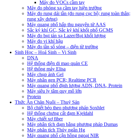
Máy đo VOCs cầm tay
Máy đo phóng xạ cầm tay hiện trường
Máy đo rung dải tần (đo rung cục bộ; rung toàn thân;
rung xây dựng)
Máy quang phổ hấp thu nguyên tử AAS
Sắc ký khí GC, Sắc ký khí khối phổ GCMS
Máy đo bụi tán xạ Lazer/Bụi khối lượng
Máy đo vi khí hậu
Máy đo tần số sóng – điện từ trường
Sinh Học – Hoá Sinh – Vi Sinh
DNA
Hệ thống điện di mao quản CE
Hệ thống máy Elisa
Máy chụp ảnh Gel
Máy nhân gen PCR; Realtime PCR
Máy quang phổ định lượng ADN, DNA, Protein
Máy siêu ly tâm quy mô lớn
Protein
Thức Ăn Chăn Nuôi – Thuỷ Sản
Bộ chiết béo theo phương pháp Soxhlet
Hệ thống chưng cất đạm Kjeldahl
Máy chiết xơ fiber
Máy phân tích đạm bằng phương pháp Dumas
Máy phân tích Thủy ngân Hg
Máy quang phổ cận hồng ngoại NIR