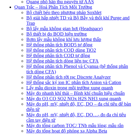
Quang phổ hấp thu nguyên tử AAS
Quan Trắc – Hoá Phân Tích Môi Trường
Bộ chiết béo theo phương pháp Soxhlet
Bộ giải hấp nhiệt TD và Bộ Bẫy và thổi khí Purge and
Trap
Bộ lấy mẫu không gian hơi (Headspace)
Bộ thiết bị đo BOD hiện trường
Bơm lấy mẫu không khí lưu lượng thấp
Hệ thống phân tích BOD5 tự động
Hệ thống phân tích COD dùng TiO2
Hệ thống phân tích COD tự động
Hệ thống phân tích dòng liên tục CFA
Hệ thống phân tích Phenol và Cyanua (hệ thống phân
tích dòng CFA)
Hệ thống phân tích rời rạc Discrete Analyzer
Hệ thống sắc ký ion IC phân tích Anion và Cation
Lấy mẫu dioxin trong môi trường xung quanh
Máy đo nhanh khí thải – Bình khí chuẩn hiệu chuẩn
Máy đo O3 CO SO2 NOx H2S NH3 xung quanh
Máy đo pH, mV, nhiệt độ, EC, DO – đa chỉ tiêu để bàn
điện tử
Máy đo pH, mV, nhiệt độ, EC, DO…- đo đa chỉ tiêu
cầm tay điện tử
Máy đo tổng carbon TOC/ TNb mẫu lỏng; mẫu rắn
Máy đo tổng họat độ phóng xạ Alpha Beta