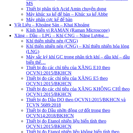
MS
Thiết bị phân tích Acid Amin chuyên dụng
Máy khúc xạ kế để bàn – Khúc xạ kế Abbe
Máy phân cực kế để bàn
Vật Liệu – Khoáng Sản – Khai Khoáng
Kính hiển vi RAMAN (Raman Microscope)
Xăng – Dầu – LPG – Khí CNG – Năng Lượng…
Khí thiên nhiên nén (CNG)
Khí thiên nhiên nén (CNG) – Khí thiên nhiên hóa lỏng
(LNG)
Máy sắc ký khí GC trong phân tích khí – dầu khí – dầu
biến thế…
Thiết bị đo các chỉ tiêu của XĂNG E10 theo
QCVN1:2015/BKHCN
Thiết bị đo các chỉ tiêu của XĂNG E5 theo
QCVN1:2015/BKHCN
Thiết bị đo các chỉ tiêu của XĂNG KHÔNG CHÌ theo
QCVN1:2015/BKHCN
Thiết bị đo Dầu DO theo QCVN1:2015/BKHCN và
TCVN 5689:2018
Thiết bị đo Dầu nhờn động cơ đốt trong theo
QCVN14:2018/BKHCN
Thiết bị đo Etanol nhiên liệu biến tính theo
QCVN1:2015/BKHCN
Thiết bị đo Etanol nhiên liệu không biến tính theo