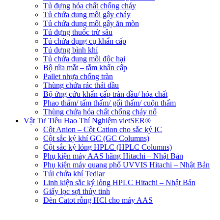
Tủ đựng hóa chất chống cháy
Tủ chứa dung môi gây cháy
Tủ chứa dung môi gây ăn mòn
Tủ đựng thuốc trừ sâu
Tủ chứa dụng cụ khẩn cấp
Tủ đựng bình khí
Tủ chứa dung môi độc hại
Bộ rửa mắt – tắm khẩn cấp
Pallet nhựa chống tràn
Thùng chứa rác thải dầu
Bộ ứng cứu khẩn cấp tràn dầu/ hóa chất
Phao thấm/ tấm thấm/ gối thấm/ cuộn thấm
Thùng chứa hóa chất chống cháy nổ
Vật Tư Tiêu Hao Thí Nghiệm vietSER®
Cột Anion – Cột Cation cho sắc ký IC
Cột sắc ký khí GC (GC Columns)
Cột sắc ký lỏng HPLC (HPLC Columns)
Phụ kiện máy AAS hãng Hitachi – Nhật Bản
Phụ kiện máy quang phổ UVVIS Hitachi – Nhật Bản
Túi chứa khí Tedlar
Linh kiện sắc ký lỏng HPLC Hitachi – Nhật Bản
Giấy lọc sợi thủy tinh
Đèn Catot rỗng HCl cho máy AAS