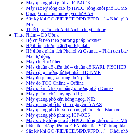
Máy quang phổ phát xạ ICP-OES
Máy sắc ký lỏng cao áp HPLC- lỏng khối phổ LCMS
Quang phổ hấp thu nguyên tử AAS
Sắc ký khí GC (FID/ECD/NPD/PFPD…) – Khối phổ
MS
Thiết bị phân tích Acid Amin chuyên dụng
Thực Phẩm – Đồ Uống
Bộ chiết béo theo phương pháp Soxhlet
Hệ thống chưng cất đạm Kjeldahl
Hệ thống phân tích Phenol và Cyanua – Phân tích bia/
Malt tự động
Máy chiết xơ fiber
Máy chuẩn độ điện thế – chuẩn độ KARL FISCHER
Máy cộng hưởng từ hạt nhân TD-NMR
Máy đo phóng xạ trong thực phẩm
Máy đo TOC Online – Offline
Máy phân tích đạm bằng phương pháp Dumas
Máy phân tích Thủy ngân Hg
Máy quang phổ cận hồng ngoại NIR
Máy quang phổ hấp thu nguyên tử AAS
Máy quang phổ huỳnh quang phân tích Histamine
Máy quang phổ phát xạ ICP-OES
Máy sắc ký lỏng cao áp HPLC- lỏng khối phổ LCMS
Phân tích dòng liên tục CFA phân tích SO2 trong bia
Sắc ký khí GC (FID/ECD/NPD/PFPD…) – Khối phổ