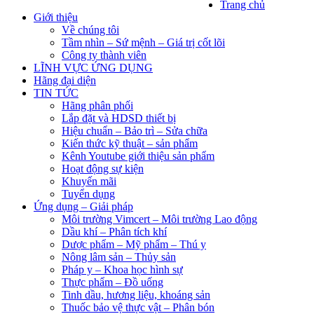
Trang chủ
Giới thiệu
Về chúng tôi
Tầm nhìn – Sứ mệnh – Giá trị cốt lõi
Công ty thành viên
LĨNH VỰC ỨNG DỤNG
Hãng đại diện
TIN TỨC
Hãng phân phối
Lắp đặt và HDSD thiết bị
Hiệu chuẩn – Bảo trì – Sửa chữa
Kiến thức kỹ thuật – sản phẩm
Kênh Youtube giới thiệu sản phẩm
Hoạt động sự kiện
Khuyến mãi
Tuyển dụng
Ứng dụng – Giải pháp
Môi trường Vimcert – Môi trường Lao động
Dầu khí – Phân tích khí
Dược phẩm – Mỹ phẩm – Thú y
Nông lâm sản – Thủy sản
Pháp y – Khoa học hình sự
Thực phẩm – Đồ uống
Tinh dầu, hương liệu, khoáng sản
Thuốc bảo vệ thực vật – Phân bón