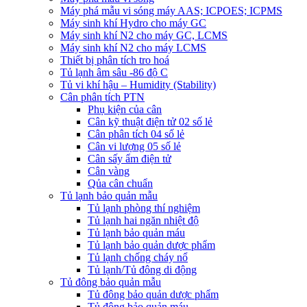
Máy phá mẫu vi sóng máy AAS; ICPOES; ICPMS
Máy sinh khí Hydro cho máy GC
Máy sinh khí N2 cho máy GC, LCMS
Máy sinh khí N2 cho máy LCMS
Thiết bị phân tích tro hoá
Tủ lạnh âm sâu -86 độ C
Tủ vi khí hậu – Humidity (Stability)
Cân phân tích PTN
Phụ kiện của cân
Cân kỹ thuật điện tử 02 số lẻ
Cân phân tích 04 số lẻ
Cân vi lượng 05 số lẻ
Cân sấy ẩm điện tử
Cân vàng
Qủa cân chuẩn
Tủ lạnh bảo quản mẫu
Tủ lạnh phòng thí nghiệm
Tủ lạnh hai ngăn nhiệt độ
Tủ lạnh bảo quản máu
Tủ lạnh bảo quản dược phẩm
Tủ lạnh chống cháy nổ
Tủ lạnh/Tủ đông di động
Tủ đông bảo quản mẫu
Tủ đông bảo quản dược phẩm
Tủ đông bảo quản máu