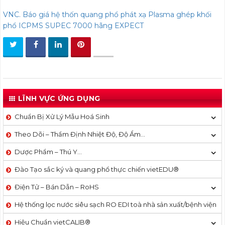
VNC. Báo giá hệ thốn quang phổ phát xạ Plasma ghép khối
phổ ICPMS SUPEC 7000 hãng EXPECT
LĨNH VỰC ỨNG DỤNG
Chuẩn Bị Xử Lý Mẫu Hoá Sinh
Theo Dõi – Thẩm Định Nhiệt Độ, Độ Ẩm…
Dược Phẩm – Thú Y…
Đào Tạo sắc ký và quang phổ thực chiến vietEDU®
Điện Tử – Bán Dẫn – RoHS
Hệ thống lọc nước siêu sạch RO EDI​​ toà nhà sản xuất/bệnh viện
Hiệu Chuẩn vietCALIB®