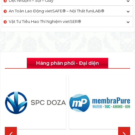
Dệt Nhuộm – Sợi – Giấy
An Toàn Lao Động vietSAFE® – Nội Thất funiLAB®
Vật Tư Tiêu Hao Thí Nghiệm vietSER®
Hãng phân phối - Đại diện