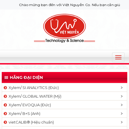
Chào mừng bạn đến với Việt Nguyễn Co. Nếu bạn cần giúp đỡ hãy 
T
o
g
HÃNG ĐẠI DIỆN
g
l
Xylem/ SI ANALYTICS (Đức)
e
Xylem/ GLOBAL WATER (Mỹ)
n
a
Xylem/ EVOQUA (Đức)
v
Xylem/ B+S (Anh)
i
g
vietCALIB® (Hiệu chuẩn)
a