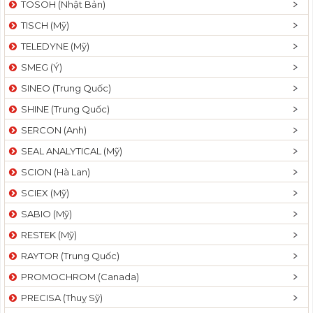
TOSOH (Nhật Bản)
t
TISCH (Mỹ)
i
o
TELEDYNE (Mỹ)
n
SMEG (Ý)
SINEO (Trung Quốc)
SHINE (Trung Quốc)
SERCON (Anh)
SEAL ANALYTICAL (Mỹ)
SCION (Hà Lan)
SCIEX (Mỹ)
SABIO (Mỹ)
RESTEK (Mỹ)
RAYTOR (Trung Quốc)
PROMOCHROM (Canada)
PRECISA (Thuỵ Sỹ)