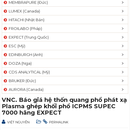
MEMBRAPURE (Đức)
LUMEX (Canada)
HITACHI (Nhật Bản)
FROILABO (Pháp)
EXPECT (Trung Quốc)
ESC (Mỹ)
EDINBURGH (Anh)
DOZA (Nga)
CDS ANALYTICAL (Mỹ)
BRUKER (Đức)
AURORA (Canada)
VNC. Báo giá hệ thốn quang phổ phát xạ
Plasma ghép khối phổ ICPMS SUPEC
7000 hãng EXPECT
VIỆT NGUYỄN
PERMALINK