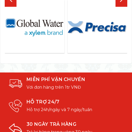
MIỄN PHÍ VẬN CHUYỂN
Với đơn hàng trên 1tr VNĐ
HỖ TRỢ 24/7
Hỗ trợ 24h/ngày và 7 ngày/tuần
30 NGÀY TRẢ HÀNG