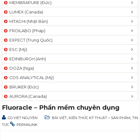
MEMBRAPURE (Đức)
LUMEX (Canada)
HITACHI (Nhật Bản)
FROILABO (Pháp)
EXPECT (Trung Quốc)
ESC (Mỹ)
EDINBURGH (Anh)
DOZA (Nga)
CDS ANALYTICAL (Mỹ)
BRUKER (Đức)
AURORA (Canada)
Fluoracle – Phần mềm chuyên dụng
,
,
CO VIET NGUYEN
BÀI VIẾT
KIẾN THỨC KỸ THUẬT – SẢN PHẨM
TIN
TỨC
PERMALINK