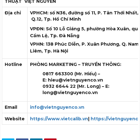
THUẬT
VIỆT NGUYỄN
Địa chỉ
VPHCM: số N36, đường số 11, P. Tân Thới Nhất,
Q.12, Tp. Hồ Chí Minh
VPĐN: Số 10 Lỗ Giáng 5, phường Hòa Xuân, qu
Cẩm Lệ, Tp. Đà Nẵng
VPHN: 138 Phúc Diễn, P. Xuân Phương, Q. Nam
Liêm, Tp. Hà Nội
Hotline
PHÒNG MARKETING – TRUYỀN THÔNG:
0817 663300 (Mr. Hiếu) –
E:
hieu@vietnguyenco.vn
0932 6644 22 (Mr. Long) – E:
long
@vietnguyenco.vn
Email
info@vietnguyenco.vn
Website
https://www.vietcalib.vn
|
https://vietnguyenc