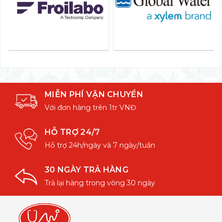
MIỄN PHÍ VẬN CHUYỂN
Với đơn hàng trên 1tr VNĐ
HỖ TRỢ 24/7
Hỗ trợ 24h/ngày và 7 ngày/tuần
30 NGÀY TRẢ HÀNG
Trả lại hàng trong vòng 30 ngày