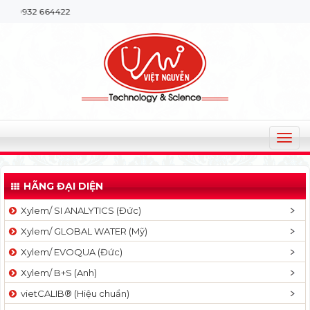
64422
T
o
g
HÃNG ĐẠI DIỆN
g
l
Xylem/ SI ANALYTICS (Đức)
e
Xylem/ GLOBAL WATER (Mỹ)
n
a
Xylem/ EVOQUA (Đức)
v
Xylem/ B+S (Anh)
i
g
vietCALIB® (Hiệu chuẩn)
a