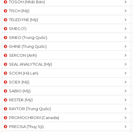
TOSOH (Nhật Bản)
t
TISCH (Mỹ)
i
o
TELEDYNE (Mỹ)
n
SMEG (Ý)
SINEO (Trung Quốc)
SHINE (Trung Quốc)
SERCON (Anh)
SEAL ANALYTICAL (Mỹ)
SCION (Hà Lan)
SCIEX (Mỹ)
SABIO (Mỹ)
RESTEK (Mỹ)
RAYTOR (Trung Quốc)
PROMOCHROM (Canada)
PRECISA (Thuỵ Sỹ)