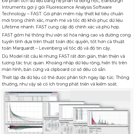
Để phân tích dữ liệu bằng hệ phân rã động học, Edinburgh
Intruments gợi ý gói Fluorescence Analysis Software
Technology – FAST. Gói phần mềm này thiết kế tiêu chuẩn
mới trong chính xác, mạnh mẽ và tốc độ khôi phục dữ liệu
Lifetime nhanh. FAST cung cấp độ chính xác và phù hợp.
FAST gồm hệ thống thư viện số hóa nâng cao và đường cong
tuyến tính dựa trên thuật toán độc quyền, tốt hơn cả thuật
toán Marquardt – Levenberg về tốc độ và độ tin cậy.
Dù Model rất cầu kì nhưng FAST rất đơn giản, thân thiện và
tương tác trực quan. Khoảng nhập dữ liệu rộng, hiển thị trên
màn hình, bản cứng và clipboard cơ sở đều có sẵn.
Thiết lập đa dữ liệu có thể được phân tích ngay lập tức. Thông
thường, như vậy sẽ có ích trong phát triển và kiểm soát.